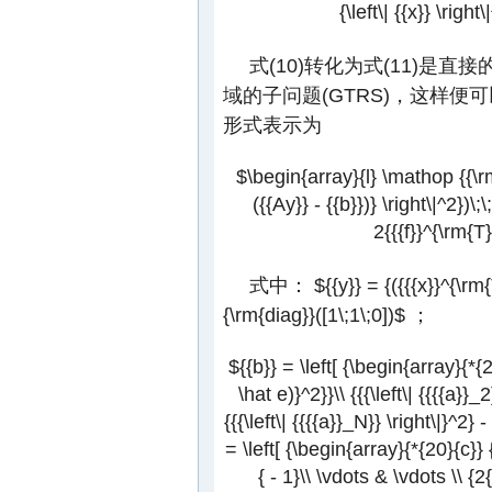
{\left\| {{x}} \righ
式(10)转化为式(11)
域的子问题(GTRS)，这样便
形式表示为
$\begin{array}{l} \mathop {{\rm{
({{Ay}} - {{b}})} \right\|^2})\;\
2{{{f}}^{\rm{T
式中：
${{y}} = {({{{x}}^{\rm
{\rm{diag}}([1\;1\;0])$
；
${{b}} = \left[ {\begin{array}{*{20
\hat e)}^2}}\\ {{{\left\| {{{{a}}_
{{{\left\| {{{{a}}_N}} \right\|}^2} 
= \left[ {\begin{array}{*{20}{c}}
{ - 1}\\ \vdots & \vdots \\ {