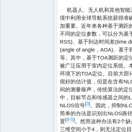
机器人、无人机和其他智能
境中利用全球导航系统获得准
加重要。近年来各种基于测距的
不同的定位参数，可以分为基于接受信号强
RSS)、基于到达时间差(time dif
(angle of angle，AOA)、基
等。其中，基于TOA测距的定
被广泛应用于室内定位系统。本文主要研
环境下的TOA定位。目前大部分算法在
很好的估计值，但是在含有NL
间的测量噪声，传统算法的定
中，目标节点和传感器之间的L
3
[
]
NLOS信号
。因此，抑制NL
简单的办法是识别出NLOS路径
4
5
[
-
]
置
。然而这种办法有2个缺点
三维空间小于4，则无法定位目标