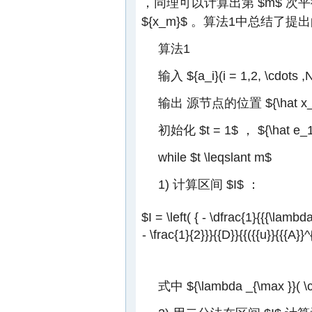
，同理可以计算出第
$m$
次平
${x_m}$
。算法1中总结了提
算法1
输入
${a_i}(i = 1,2, \cdots 
输出 源节点的位置
${\hat 
初始化
$t = 1$
，
${\hat e_
while
$t \leqslant m$
1) 计算区间
$I$
：
$I = \left( { - \dfrac{1}{{{\lambd
- \frac{1}{2}}}{{D}}{{({{u}}{{{A}}^{
式中
${\lambda _{\max }}( \