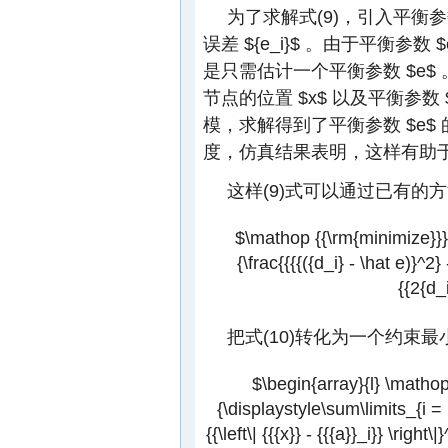
为了求解式(9)，引入平衡
误差
${e_i}$
。由于平衡参数
$
是只需估计一个平衡参数
$e$
节点的位置
$x$
以及平衡参数
模，求解得到了平衡参数
$e$
度，仿真结果表明，这样有助
这样(9)式可以通过已有的
$\mathop {{\rm{minimize}}}\l
{\frac{{{{({d_i} - \hat e)}^2} -
{{2{d_i
把式(10)转化为一个约束
$\begin{array}{l} \mathop
{\displaystyle\sum\limits_{i = 1
{{\left\| {{{x}} - {{{a}}_i}} \right\|