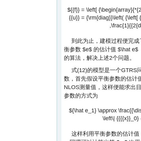
${{f}} = \left[ {\begin{array}{*{2
{{u}} = {\rm{diag}}\left( {\left
,\frac{1}{{2{d
到此为止，建模过程便完成
衡参数
$e$
的估计值
$\hat e$
的算法，解决上述2个问题。
式(12)的模型是一个GT
数，首先假设平衡参数的估计
NLOS测量值，这样便能求出
参数的方式为
${\hat e_1} \approx \frac{{\di
\left\| {{{{x}}_0}
这样利用平衡参数的估计值