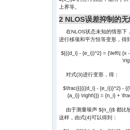
上界等。
2 NLOS误差抑制的
在NLOS状态未知的情形下
进行移项和平方恒等变形，得
${({d_i} - {e_i})^2} = {\left\| {x -
\ri
对式(3)进行变形，得：
$\frac{{{{({d_i} - {e_i})}^2} - {{\
{a_i}} \right\|}} = {n_i} + \fra
由于测量噪声
${n_i}$
都比
这样，由式(4)可以得到：