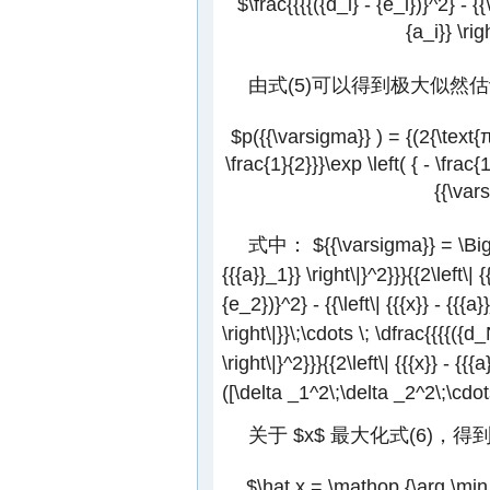
$\frac{{{{({d_i} - {e_i})}^2} - {{\
{a_i}} \ri
由式(5)可以得到极大似然
$p({{\varsigma}} ) = {(2{\text{π}}
\frac{1}{2}}}\exp \left( { - \frac
{{\vars
式中：
${{\varsigma}} = \Bigg[
{{{a}}_1}} \right\|}^2}}}{{2\left\| {
{e_2})}^2} - {{\left\| {{{x}} - {{{a}
\right\|}}\;\cdots \; \dfrac{{{{({d_
\right\|}^2}}}{{2\left\| {{{x}} - {{
([\delta _1^2\;\delta _2^2\;\cdo
关于
$x$
最大化式(6)，得
$\hat x = \mathop {\arg \min }