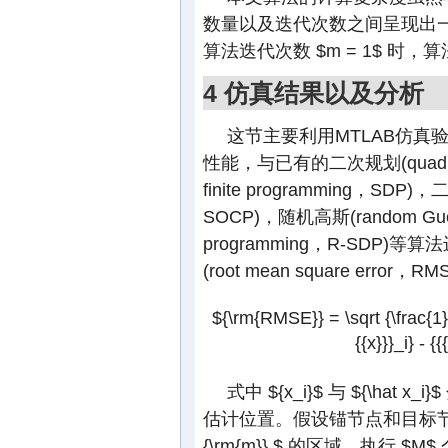
数量以及迭代次数之间呈现出
算法迭代次数
$m = 1$
时，算
4 仿真结果以及分析
这节主要利用MTLAB仿
性能，与已有的二次规划(quadrati
finite programming，SDP)，
SOCP)，随机高斯(random Gues
programming，R-SD
(root mean square err
${\rm{RMSE}} = \sqrt {\frac{1}{
{{x}}}_i} - {{
式中
${x_i}$
与
${\hat x_i}$
估计位置。假设锚节点和目标
{\rm{m}} $
的区域，执行
$M$