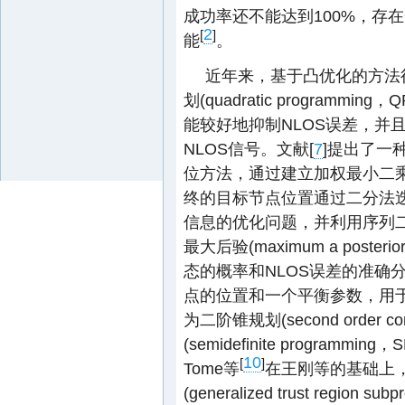
成功率还不能达到100%，存
2
[
]
能
。
近年来，基于凸优化的方法得
划(quadratic progra
能较好地抑制NLOS误差，并
NLOS信号。文献[
7
]提出了一
位方法，通过建立加权最小二乘
终的目标节点位置通过二分法迭
信息的优化问题，并利用序列二
最大后验(maximum a post
态的概率和NLOS误差的准确
点的位置和一个平衡参数，用于
为二阶锥规划(second order c
(semidefinite progra
10
[
]
Tome等
在王刚等的基础上
(generalized trust reg