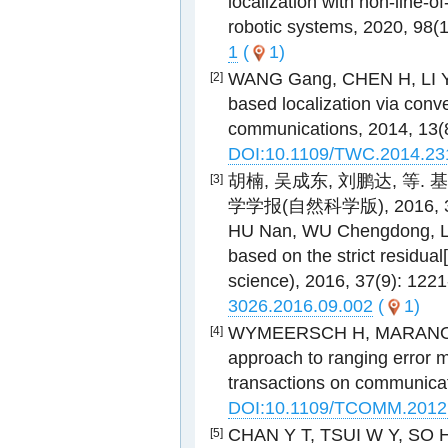
localization with non-line-of
robotic systems, 2020, 98(
1
(
1)
WANG Gang, CHEN H, LI You
[2]
based localization via conv
communications, 2014, 13(
DOI:10.1109/TWC.2014.23
胡楠, 吴成东, 刘鹏达, 等
[3]
学学报(自然科学版), 2016, 37(
HU Nan, WU Chengdong, LIU
based on the strict residual
science), 2016, 37(9): 122
3026.2016.09.002
(
1)
WYMEERSCH H, MARANO S, 
[4]
approach to ranging error m
transactions on communicat
DOI:10.1109/TCOMM.2012
CHAN Y T, TSUI W Y, SO H C,
[5]