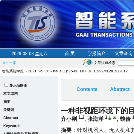
«上一篇
文章快速检索
智能系统学报
2021, Vol. 16
Issue (1)
: 75-80 DOI:
10.11992/tis.201912012
显示缩略图
Contents
Abstract
本文结构
摘要
一种非视距环境下的
关键词
1,2
1
Abstract
齐小刚
,
张海洋
,
魏倩
Keywords
摘要
：针对机器人、无人机和其