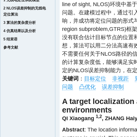
1 无线电定位系统模型
line of sight, NLOS)环境中
2 NLOS误差抑制的无线电
问题。在建模过程中，通过引入
定位算法
响，并成功将定位问题的形式与一个广义
3 算法的复杂度分析
region subproblem,
4 仿真结果以及分析
没有联合估计目标节点的位置
5 结束语
想，算法可以用二分法高速有
参考文献
不需要任何关于NLOS路径的
的计算复杂度低，能够满足实
定的NLOS误差抑制能力，在
关键词
：
目标定位
非视距
问题
凸优化
误差抑制
A target localizatio
environments
1,2
QI Xiaogang
,
ZHANG Hai
Abstract
: The location informa