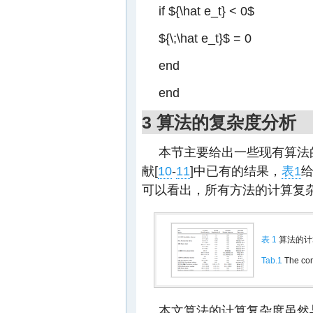
if
${\hat e_t} < 0$
${\;\hat e_t}$
= 0
end
end
3 算法的复杂度分析
本节主要给出一些现有算法
献[
10
-
11
]中已有的结果，
表1
可以看出，所有方法的计算复
表 1
算法的计
Tab.1
The com
本文算法的计算复杂度虽然