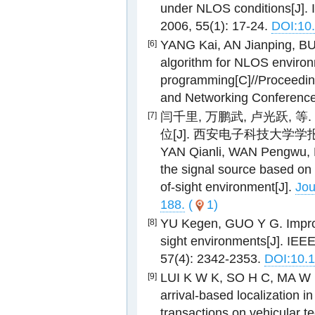
under NLOS conditions[J]. 
2006, 55(1): 17-24.
DOI:10
YANG Kai, AN Jianping, BU 
[6]
algorithm for NLOS environ
programming[C]//Proceedin
and Networking Conference.
闫千里, 万鹏武, 卢光跃, 
[7]
位[J]. 西安电子科技大学学报, 20
YAN Qianli, WAN Pengwu, LU
the signal source based on
of-sight environment[J].
Jou
188.
(
1)
YU Kegen, GUO Y G. Improve
[8]
sight environments[J]. IEEE
57(4): 2342-2353.
DOI:10.
LUI K W K, SO H C, MA W K
[9]
arrival-based localization i
transactions on vehicular t