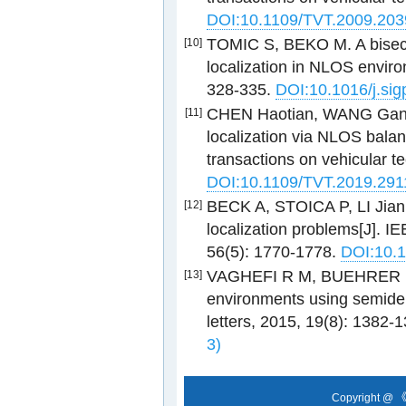
DOI:10.1109/TVT.2009.20
TOMIC S, BEKO M. A bisect
[10]
localization in NLOS enviro
328-335.
DOI:10.1016/j.sig
CHEN Haotian, WANG Gang
[11]
localization via NLOS balan
transactions on vehicular t
DOI:10.1109/TVT.2019.291
BECK A, STOICA P, LI Jian.
[12]
localization problems[J]. I
56(5): 1770-1778.
DOI:10.
VAGHEFI R M, BUEHRER R M
[13]
environments using semide
letters, 2015, 19(8): 1382-
3)