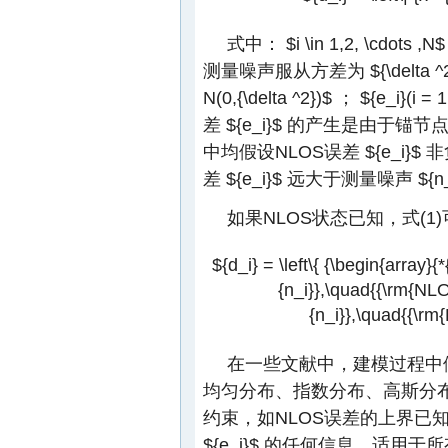
式中：
$i \in 1,2, \cdots ,N
测量噪声服从方差为
${\delta 
N(0,{\delta ^2})$
；
${e_i}(i = 1
差
${e_i}$
的产生是由于锚节
中均假设NLOS误差
${e_i}$
非
差
${e_i}$
远大于测量噪声
${n
如果NLOS状态已知，式(1
${d_i} = \left\{ {\begin{array}{*{2
{n_i}},\quad{{\rm{NLOS}}
{n_i}},\quad{{\rm{
在一些文献中，建模过程中
均匀分布、指数分布、高斯分布
约束，如NLOS误差的上界已
${e_i}$
的任何信息，适用于所