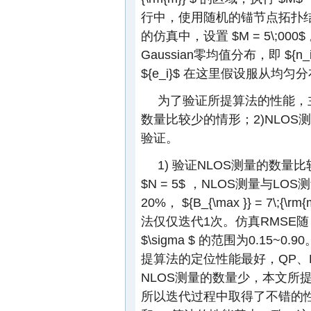
行中，使用随机的锚节点拓扑
的仿真中，设置
$M = 5\;000$
Gaussian零均值分布，即
${n_
${e_i}$
在这里假设服从均匀分
为了验证所提算法的性能，主
数量比较少的情形；2)NLOS
验证。
1) 验证NLOS测量的数
$N = 5$
，NLOS测量与LOS
20%，
${B_{\max }} = 7\;{\rm
法仅仅迭代1次。仿真RMSE
$\sigma $
的范围为0.15~0.90
提算法的定位性能最好，QP、R
NLOS测量的数量少，本文所
所以迭代过程中取得了不错的