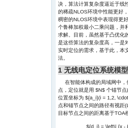
决，算法计算复杂度逼近于线性
的稀疏NLOS环境中性能更好
稠密的NLOS环境中表现得更
个鲁棒加权最小二乘问题，并利
求解。目前，虽然基于凸优化的
是这些算法的复杂度高，一是
实时定位的需求，基于此，本文
法。
1 无线电定位系统模
在智能体构成的局域网中，
点，定位就是用
$N$
个锚节点
位置坐标为
${a_i}(i = 1,2, \cd
点和锚节点之间的路径有视距(LO
目标节点之间的距离基于TOA
${d_i} = \left\| {x -