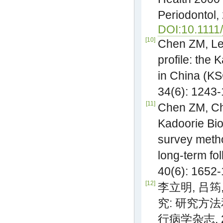
Periodontol,
DOI:10.1111
[10]
Chen ZM, Lee
profile: the 
in China (KS
34(6): 1243
[11]
Chen ZM, Che
Kadoorie Bio
survey metho
long-term fol
40(6): 1652
[12]
李立明, 吕筠
究: 研究方法
行病学杂志, 201