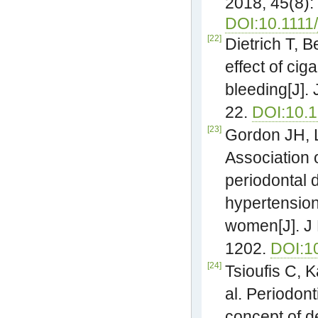
2018, 45(8):
DOI:10.1111
[22]
Dietrich T, 
effect of cig
bleeding[J]. 
22.
DOI:10.1
[23]
Gordon JH, 
Association 
periodontal 
hypertensio
women[J]. J 
1202.
DOI:1
[24]
Tsioufis C, 
al. Periodont
concept of d