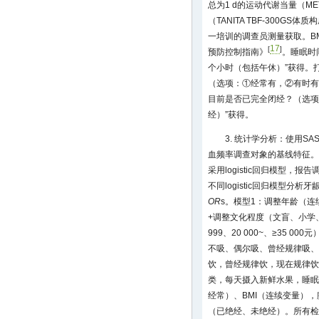
总为1 d的运动代谢当量（MET
（TANITA TBF-300G
一培训的调查员测量获取。BM
17
[
]
预防控制指南》
。睡眠时
个小时（包括午休）”获得。
（选项：①经常有，②有时有
目前是否已完全闭经？（选项
经）”获得。
3. 统计学分析：使用S
血频率调查对象的基线特征。
采用logistic回归模型，
不同logistic回归模型分
OR
s。模型1：调整年龄（连
+调整文化程度（文盲、小学
999、20 000~、≥35 
不吸、偶尔吸、曾经规律吸、
饮，曾经规律饮，现在规律饮
类，每天摄入新鲜水果，睡眠
经常）、BMI（连续变量）
（已绝经、未绝经）。所有检