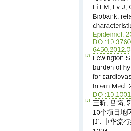
Li LM, Lv J,
Biobank: rel
characteristi
Epidemiol, 2
DOI:10.3760
6450.2012.0
[13]
Lewington S,
burden of hy
for cardiova
Intern Med, 
DOI:10.1001
[14]
王昕, 吕筠,
10个项目
[J]. 中华流行病