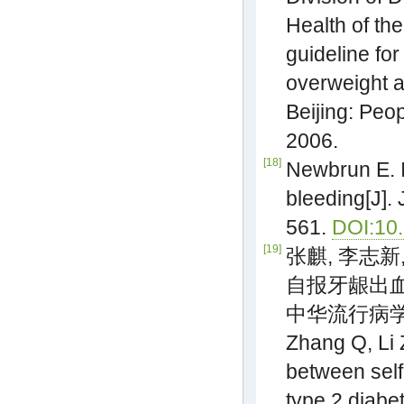
Health of th
guideline for
overweight a
Beijing: Peo
2006.
[18]
Newbrun E. I
bleeding[J]. 
561.
DOI:10.
[19]
张麒, 李志新
自报牙龈出血
中华流行病学杂志,
Zhang Q, Li Z
between self
type 2 diabe