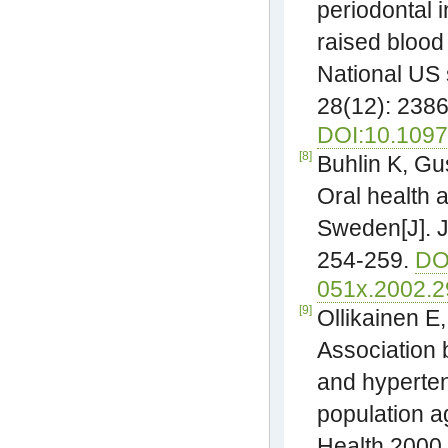
periodontal 
raised blood
National US 
28(12): 238
DOI:10.109
[8]
Buhlin K, Gu
Oral health 
Sweden[J]. J
254-259.
DOI
051x.2002.2
[9]
Ollikainen E,
Association 
and hyperte
population a
Health 2000 