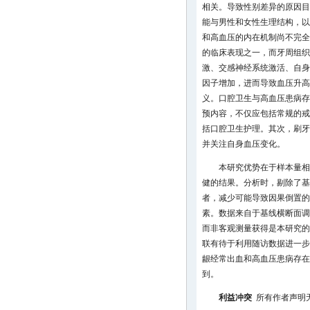
相关。导致性别差异的原因目
能与男性和女性生理结构，以
和高血压的内在机制尚不完全
的临床表现之一，而牙周组织
激、交感神经系统激活、自身
因子增加，进而导致血压升高
义。口腔卫生与高血压患病存
预内容，不仅应包括常规的戒
括口腔卫生护理。其次，刷牙
并关注自身血压变化。
本研究优势在于样本量相
健的结果。分析时，剔除了基
者，减少可能导致因果倒置的
素。数据来自于基线横断面调
而非客观测量获得是本研究的
联有待于利用随访数据进一步
龈经常出血和高血压患病存在
到。
利益冲突
所有作者声明