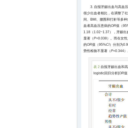
3. 自报牙龈出血与高血
很少出血者相比，在调整了社
间、BMI、腰围和打鼾等多
血者高血压患病的
OR
值（95
1.18（1.02~1.37）
显著（
P
=0.038）。而在
的
OR
值（95%
CI
）分别为0.96
势性检验不显著（
P
=0.344
表 2
自报牙龈出血和高
logistic回归分析[
OR
值