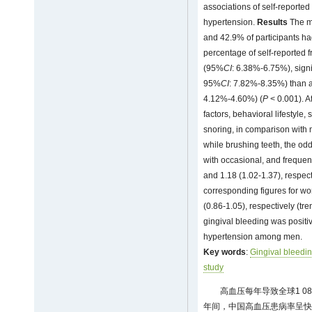
associations of self-reported
hypertension.
Results
The m
and 42.9% of participants ha
percentage of self-reported 
(95%
CI
: 6.38%-6.75%), sign
95%
CI
: 7.82%-8.35%) than
4.12%-4.60%) (
P
< 0.001). A
factors, behavioral lifestyle,
snoring, in comparison with
while brushing teeth, the od
with occasional, and frequen
and 1.18 (1.02-1.37), respect
corresponding figures for w
(0.86-1.05), respectively (tr
gingival bleeding was positi
hypertension among men.
Key words
:
Gingival bleedi
study
高血压每年导致全球1 0
年间，中国高血压患病率呈快