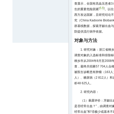
查显示，全国有高血压患者3.
4
6
[
-
]
生的重要危险因素
。以往
西方发达国家，且研究结论不
究（China Kadoorie B
群基线数据，探索牙龈出血与
防提供流行病学依据。
对象与方法
1. 研究对象：浙江省桐
调查对象的入选标准和排除标
桐乡市从2004年8月至200
查，最终共招募57 704人
被医生诊断患有肿瘤（163人
人）、糖尿病（2 812人）和
析48 625人。
2. 研究内容：
（1）暴露评价：牙龈出
是否经常出血？”，由调查对象
经常出血”和“④极少或基本