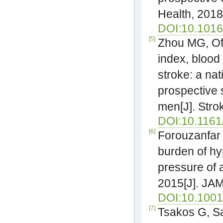
Health, 2018
DOI:10.101
[5]
Zhou MG, Off
index, blood
stroke: a nat
prospective 
men[J]. Stro
DOI:10.116
[6]
Forouzanfar 
burden of hy
pressure of 
2015[J]. JAM
DOI:10.1001
[7]
Tsakos G, Sa