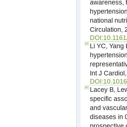
awareness, t
hypertension
national nut
Circulation,
DOI:10.116
[3]
Li YC, Yang 
hypertension
representati
Int J Cardiol
DOI:10.1016/
[4]
Lacey B, Lew
specific ass
and vascular
diseases in 0
prospective 