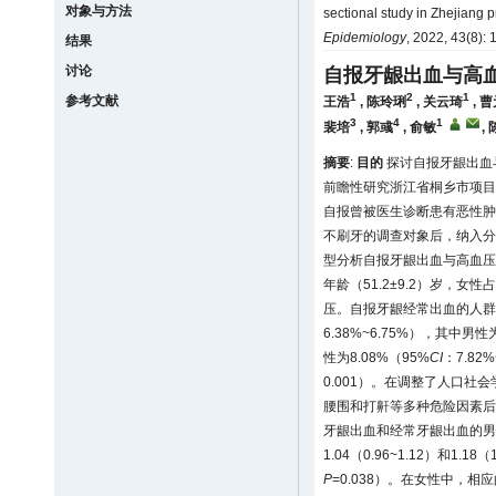
对象与方法
sectional study in Zhejiang p
Epidemiology
, 2022, 43(8):
结果
讨论
自报牙龈出血与高
1
2
1
参考文献
王浩
,
陈玲琍
,
关云琦
,
曹
3
4
1
裴培
,
郭彧
,
俞敏
,
摘要
:
目的
探讨自报牙龈出血
前瞻性研究浙江省桐乡市项目
自报曾被医生诊断患有恶性肿
不刷牙的调查对象后，纳入分析30~
型分析自报牙龈出血与高血压
年龄（51.2±9.2）岁，女性占
压。自报牙龈经常出血的人群比
6.38%~6.75%），其中男性为
性为8.08%（95%
CI
：7.8
0.001）。在调整了人口社
腰围和打鼾等多种危险因素后
牙龈出血和经常牙龈出血的男
1.04（0.96~1.12）和1.
P
=0.038）。在女性中，相