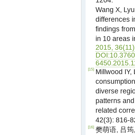
1204.
Wang X, Lyu 
differences i
findings fro
in 10 areas 
2015, 36(11)
DOI:10.3760
6450.2015.1
[15]
Millwood IY, 
consumption 
diverse regi
patterns and
related corre
42(3): 816-
[16]
樊萌语, 吕筠