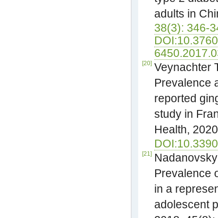
adults in Chi
38(3): 346-3
DOI:10.3760
6450.2017.0
[20]
Veynachter T,
Prevalence a
reported ging
study in Fran
Health, 2020
DOI:10.3390
[21]
Nadanovsky 
Prevalence o
in a represen
adolescent po