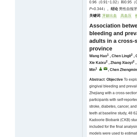
0.96（0.91~1.02）和0.
P
=0.344）。
结论
男性自报牙
关键词
:
牙龈出血
高血压
Association betwe
bleeding and pre
adults in a cross-
province
1
2
Wang Hao
,
Chen Lingli
,
2
2
Xie Kaixu
,
Zhang Xiaoyi
1
Min
,
Chen Zhengmi
Abstract
:
Objective
To explo
gingival bleeding and preva
Zhejiang with a cross-sectio
participants with self-repor
stroke, diabetes, cancer, and
teeth at baseline study, 48 
Kadoorie Biobank (CKB) stu
included for the final analysi
models were used to estimate