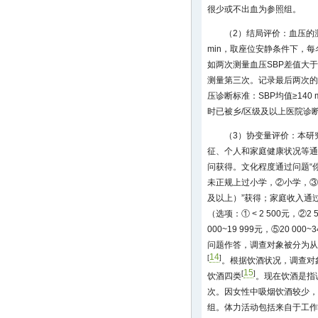
很少或不出血为参照组。
（2）结局评价：血压的测
min，取座位安静条件下，每
如两次测量血压SBP差值大于10 
测量第三次。记录最后两次的
压诊断标准：SBP均值≥140 
时已被乡/区级及以上医院诊
（3）协变量评价：本研
征、个人和家庭健康状况等通
问获得。文化程度通过问题“
未正规上过小学，②小学，③
及以上）”获得；家庭收入通
（选项：① < 2 500元，②2 5
000~19 999元，⑤20 00
问题作答，调查对象被分为从
14
[
]
。根据饮酒状况，调查对
15
[
]
饮酒四类
。现在饮酒是指
次。因女性中吸烟饮酒较少，
组。体力活动包括来自于工作