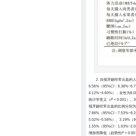
2. 自报牙龈经常出血
6.56%（95%
CI
：6.38%~6
4.12%~4.60%），女性为8.
统计学意义（
P
< 0.001）
报牙龈经常出血的比例分别为11
7.86%（95%
CI
：7.53%~8
5.02%~5.58%）、3.19%（
1.55%（95%
CI
：1.03%~
增加而降低（趋势性
P
< 0.0