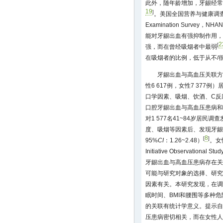
此外，随年龄增加，牙龈经常
19
]
。美国全国营养与健康调查（Natio
Examination Survey，
能对牙龈出血有强抑制作用，这
2
[
强，而在曾经吸烟者中最弱
在吸烟者的比例，低于从不/
牙龈出血与高血压关联方面，
性6 617例，女性7 377
口学因素、吸烟、饮酒、C反
口腔牙龈出血与高血压患病和
对1 577名41~84岁居
度、吸烟等因素后、发现牙龈
8
[
]
95%
CI
：1.26~2.48）
。女性
Initiative Observati
牙龈出血与高血压患病存在关
可能与研究对象的选择、研究
因素有关。本研究发现，在调
眠时间、BMI和腰围等多种
的关联有统计学意义。提示自
压患病密切相关，而在女性人