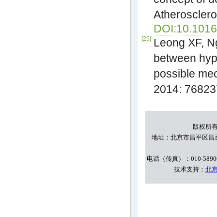
Atherosclero
DOI:10.1016/
[25]
Leong XF, Ng
between hype
possible mec
2014: 76823