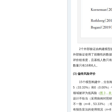
2个外部验证由构建模型
外部验证使用了前瞻性的数据
评价校准度，且基线人数只有
数量只有16和6人。
(3) 偏倚风险评价
15个模型构建中，分别有6
5（33.33%）和0（0.0
领域被评为低风险（
图 3
，
表
设计不恰当（采用病例对照研
不一致（
n
=8，53.33%）
有报告盲法的使用情况（
n
=