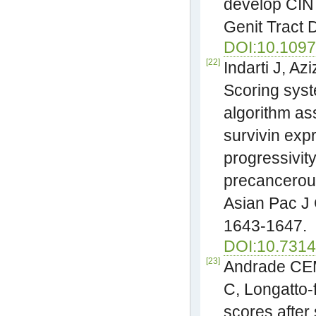
develop CIN 
Genit Tract 
DOI:10.109
[22]
Indarti J, Az
Scoring sys
algorithm as
survivin expr
progressivity
precancerous
Asian Pac J 
1643-1647.
DOI:10.7314
[23]
Andrade CE
C, Longatto-f
scores after 