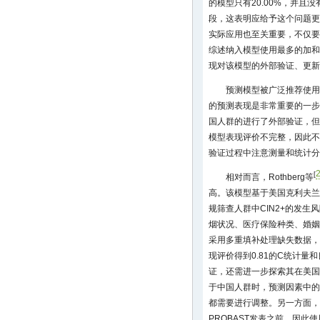
的模型只有20.00%，并且
段，这表明应给予这个问题更
实际应用也至关重要，不仅要
综述纳入模型使用最多的加和
现对该模型的外部验证、更新
预测模型被广泛推荐使用
的预测表现是非常重要的一步
国人群的进行了外部验证，但
模型表现评价不完整，因此不
验证过程中注意测量和统计分
[
相对而言，Rothberg等
高。该模型基于美国克利夫兰
规筛查人群中CIN2+的发
烟状况、医疗保险种类、婚姻
采用多重填补处理缺失数据，使
现评价得到0.81的C统计
证，还需进一步探索其在美国
于中国人群时，预测因素中的
都需要进行调整。另一方面，
PROBAST发表之前，因