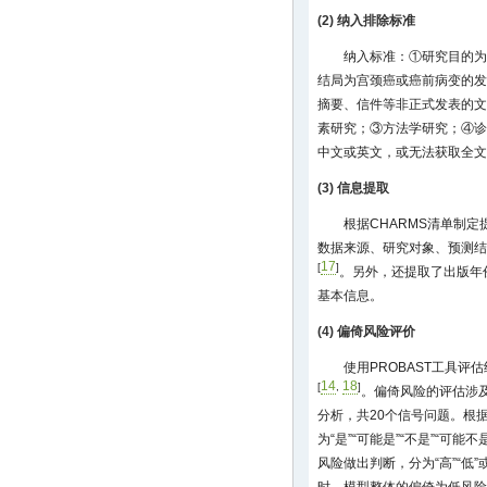
(2) 纳入排除标准
纳入标准：①研究目的为
结局为宫颈癌或癌前病变的发
摘要、信件等非正式发表的文
素研究；③方法学研究；④诊
中文或英文，或无法获取全文
(3) 信息提取
根据CHARMS清单制
数据来源、研究对象、预测结
17
[
]
。另外，还提取了出版年
基本信息。
(4) 偏倚风险评价
使用PROBAST工具
14
18
[
,
]
。偏倚风险的评估涉
分析，共20个信号问题。根据
为“是”“可能是”“不是”“可
风险做出判断，分为“高”“低
时，模型整体的偏倚为低风险