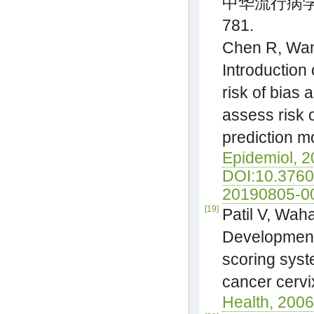
中华流行病学杂志,
781.
Chen R, Wang
Introduction 
risk of bias 
assess risk o
prediction m
Epidemiol, 2
DOI:10.3760
20190805-0
[19]
Patil V, Wah
Development 
scoring syste
cancer cervi
Health, 2006