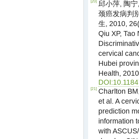
[20]
邱小萍, 陶宁
颈癌发病判别
生, 2010, 26(
Qiu XP, Tao N
Discriminati
cervical can
Hubei provin
Health, 2010
DOI:10.118
[21]
Charlton BM,
et al. A cerv
prediction m
information t
with ASCUS/L