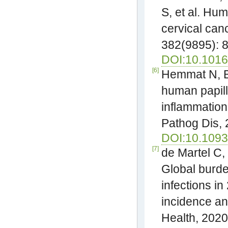
S, et al. Hu
cervical can
382(9895): 
DOI:10.1016
[6]
Hemmat N, B
human papill
inflammation 
Pathog Dis, 
DOI:10.1093
[7]
de Martel C,
Global burden
infections i
incidence an
Health, 2020