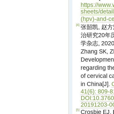
https://www.
sheets/detai
(hpv)-and-ce
[4]
张韶凯, 赵方
治研究20年历
学杂志, 2020, 
Zhang SK, Z
Development
regarding th
of cervical c
in China[J].
41(6): 809-8
DOI:10.3760
20191203-0
[5]
Crosbie EJ, 