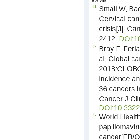
参考文献
[1]
Small W, Bac
Cervical can
crisis[J]. C
2412.
DOI:1
[2]
Bray F, Ferl
al. Global ca
2018:GLOBO
incidence an
36 cancers i
Cancer J Cli
DOI:10.3322
[3]
World Healt
papillomavir
cancer[EB/OL