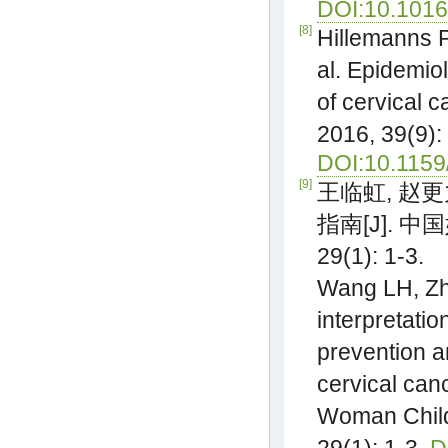
DOI:10.101
[8]
Hillemanns P,
al. Epidemio
of cervical c
2016, 39(9):
DOI:10.115
[9]
王临虹, 赵
指南[J]. 中
29(1): 1-3.
Wang LH, Zh
interpretati
prevention a
cervical canc
Woman Child