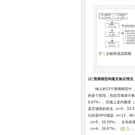
图 1
文献筛选流程图
(2) 预测模型构建及验证情况
纳入的15个预测模型中
的多个阶段，包括宫颈涂片检
6.67%）、宫颈上皮内瘤变
及宫颈癌的发生（
n
=5，33.
位的是HPV感染（
n
=12，8
（
n
=5，33.33%）、文化程
（
n
=4，26.67%）（
图 2
）