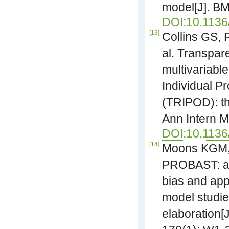
model[J]. BM
DOI:10.1136
[13]
Collins GS, 
al. Transpare
multivariable
Individual P
(TRIPOD): t
Ann Intern M
DOI:10.1136
[14]
Moons KGM, W
PROBAST: a t
bias and appl
model studie
elaboration[