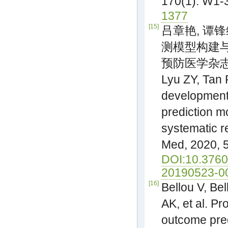
170(1): W1-
1377
[15]
吕章艳, 谭锋
测模型构建与
预防医学杂志, 20
Lyu ZY, Tan 
development 
prediction m
systematic r
Med, 2020, 5
DOI:10.3760
20190523-0
[16]
Bellou V, Bel
AK, et al. Pr
outcome pred