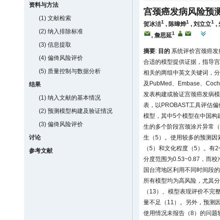
资料与方法
宫颈癌发病风险预
(1) 文献检索
1
1
1
贺冰洁
,
陈暐烨
,
刘立立
,
(2) 纳入排除标准
1
,
詹思延
(3) 信息提取
摘要
:
目的
系统评价宫颈癌发
(4) 偏倚风险评价
合适的模型提供证据，指导宫
(5) 质量控制与数据分析
相关的两组中英文关键词，分
及PubMed、Embase、Coch
结果
发表构建或验证宫颈癌发病模
(1) 纳入文献的基本情况
表，以PROBAST工具评估
(2) 预测模型构建及验证情况
模型，其中5个模型在中国构
(3) 偏倚风险评价
生的多个阶段宫颈涂片异常（
生（5）。使用较多的预测因素
讨论
（5）和文化程度（5）。有
参考文献
分度范围为0.53~0.87，
国台湾地区利用不同时间段的
所有模型均为高风险，尤其分
（13）、模型表现评价不完整
量不足（11）。另外，预测
使用情况未报告（8）的问题较突