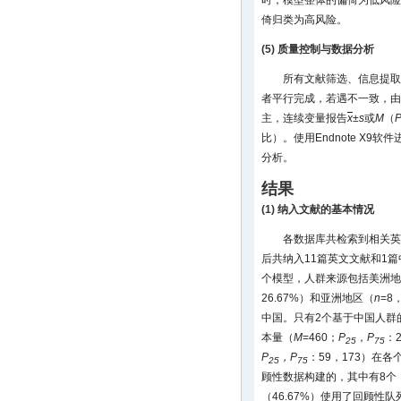
倚归类为高风险。
(5) 质量控制与数据分析
所有文献筛选、信息提取
者平行完成，若遇不一致，由
主，连续变量报告
x
±
s
或
M
（
比）。使用Endnote X9软件
分析。
结果
(1) 纳入文献的基本情况
各数据库共检索到相关英文
后共纳入11篇英文文献和1
个模型，人群来源包括美洲地
26.67%）和亚洲地区（
n
=8
中国。只有2个基于中国人群
本量（
M
=460；
P
，
P
：
25
75
P
，P
：59，173）在
25
75
顾性数据构建的，其中有8个（
（46.67%）使用了回顾性