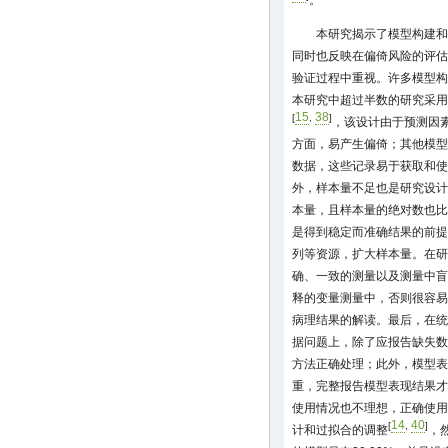
本研究揭示了模型构建和
同时也反映在偏倚风险的评估
验证过程中重视。许多模型构
本研究中超过半数的研究采用
15
38
[
,
]
，该设计由于预测因
方面，易产生偏倚；其他模型
数据，这些记录易于获取和使
外，样本量不足也是研究设计
本量，且样本量的绝对数也比
是得到稳定而准确结果的前提
列等资源，扩大样本量。在研
确、一致的测量以及测量中盲
释的变量测量中，否则很容易
病理结果的解读。最后，在统
据问题上，除了应报告缺失数
方法正确处理；此外，模型表
重，完整报告模型表现结果才
使用情况也不理想，正确使用
14
40
[
,
]
计和过拟合的调整
，然