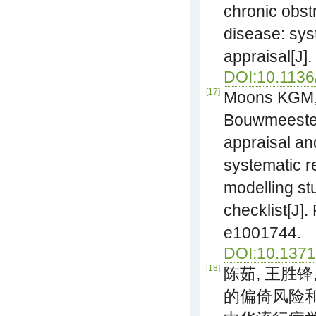
chronic obst
disease: sys
appraisal[J]
DOI:10.1136
[17]
Moons KGM,
Bouwmeester 
appraisal and
systematic r
modelling s
checklist[J]
e1001744.
DOI:10.1371
[18]
陈茹, 王胜锋
的偏倚风险和