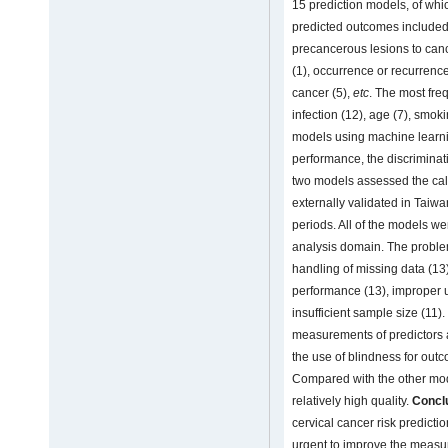
15 prediction models, of whi
predicted outcomes included 
precancerous lesions to can
(1), occurrence or recurrence
cancer (5),
etc
. The most fre
infection (12), age (7), smok
models using machine learni
performance, the discriminat
two models assessed the cali
externally validated in Taiwa
periods. All of the models wer
analysis domain. The proble
handling of missing data (13
performance (13), improper us
insufficient sample size (11)
measurements of predictors 
the use of blindness for out
Compared with the other mo
relatively high quality.
Concl
cervical cancer risk prediction
urgent to improve the measu