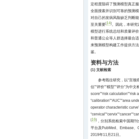
定程度阻碍了预测模型真正服
全面搜索并识别可靠的预测模
对自己的发病风险缺乏判断能
14
[
]
至关重要
。因此，本研究
模型进行系统总结和质量评价
和普通公众等人群选择最合适
来预测模型构建工作提供方法
鉴。
资料与方法
(1) 文献检索
参考既往研究，以“宫颈癌”“
估”“评价”“模型”“评分”为中
score”“risk calculation”“risk 
“calibration”“AUC”“area unde
operator characteristic curve
“cervical”“cervix”“cancer
16
[
]
，分别系统检索中国期刊
平台及PubMed、Embase、C
2019年11月21日。