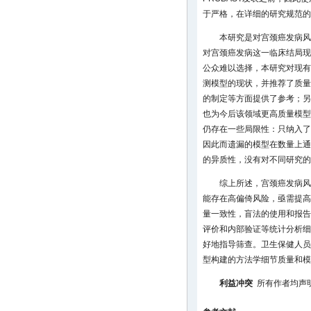
于严格，在详细的研究规范的
本研究是对宫颈癌发病风
对宫颈癌发病这一临床结局现
公众难以选择，本研究对现有
测模型的现状，并推荐了质量
的制定等方面提供了参考；另
也为今后该领域更高质量模型
仍存在一些局限性：只纳入了
因此而遗漏的模型在数量上通
的异质性，没有对不同研究的
综上所述，宫颈癌发病风
能存在高偏倚风险，亟需提高
量一致性，盲法的使用和报告
评价和内部验证等统计分析细
好地指导筛查。卫生保健人员
型构建的方法学细节质量和模
利益冲突
所有作者均声