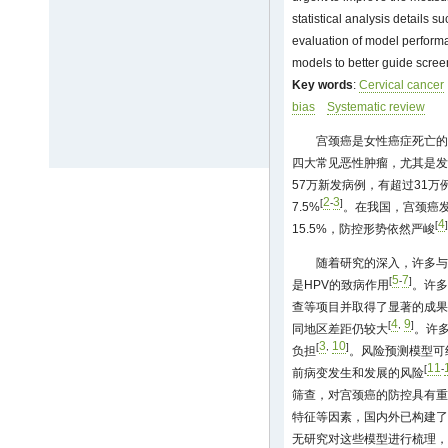
statistical analysis details 
evaluation of model performa
models to better guide scree
Key words
:
Cervical cancer
bias
Systematic review
宫颈癌是女性癌症死亡的
四大常见恶性肿瘤，尤其是发
57万新发病例，有超过31
2
3
[
-
]
7.5%
。在我国，宫颈癌发
4
[
]
15.5%，防控形势依然严峻
随着研究的深入，许多与
5
7
[
-
]
是HPV的致病作用
。许多
查等项目并取得了显著的成果
4
9
[
,
]
同地区差距仍较大
。许
3
10
[
,
]
负担
。风险预测模型可
11
[
-
前病变发生和发展的风险
筛查，对宫颈癌的防控具有重
特征等因素，国内外已构建了
无研究对这些模型进行梳理，