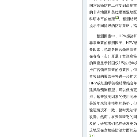
国宫颈癌防控工作受到高度重
的非洲地区和美拉尼西亚地区
2
[
]
科研水平的差距
。预测结
提示不同阶段的防治策略，指
预测因素中，HPV感染
非常重要的预测因子。HPV
要因素，也是各国宫颈癌筛
在各省（市）开展了宫颈癌筛
的调查显示我国仅1/5的成
推广宫颈癌筛查的必要性，但
查项目的覆盖率将进一步扩大
HPV或细胞学筛检结果结合
建风险预测模型，可以做出更
担，这些预测因素的使用同样
是近年来预测模型的趋势，但
验证情况不一致，暂时无法评
改善。然而，在资源匮乏的国
及的，研究者们也在研发更为
乏地区在宫颈癌防治方面的差
37
]
。