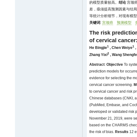
的模型质量较高。
结论
宫颈
差，亟须提高预测因素与结局
等统计分析细节，对现有模型
关键词
:
宫颈癌
预测模型
The risk predicti
of cervical cancer
1
1
He Bingjie
,
Chen Weiye
,
2
Zhang Yixi
,
Wang Shengf
Abstract
:
Objective
To syste
prediction models for occurr
evidence for selecting the mo
cervical cancer screening.
M
to cervical cancer and risk 
Chinese databases (CNKI, a
(PubMed, Embase, and Cochran
developed or validated risk 
November 21, 2019, were sel
based on the CHARMS check
the risk of bias.
Results
12 el