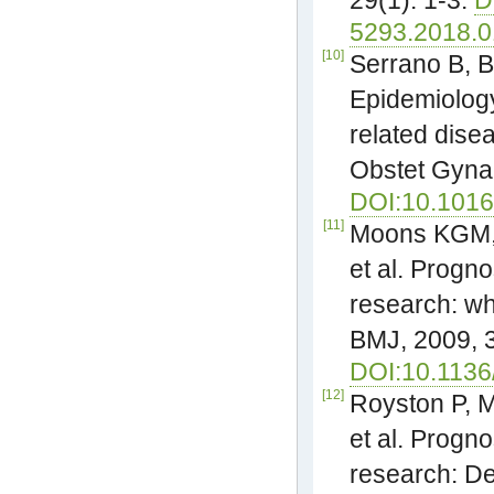
29(1): 1-3.
D
5293.2018.0
[10]
Serrano B, B
Epidemiolog
related dise
Obstet Gynae
DOI:10.1016
[11]
Moons KGM, 
et al. Progn
research: wh
BMJ, 2009, 
DOI:10.1136
[12]
Royston P, 
et al. Progn
research: De