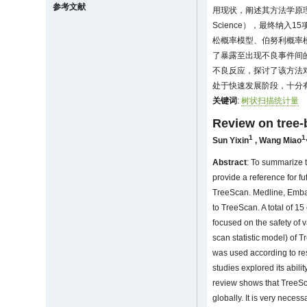
参考文献
用现状，阐述其方法学原理，
Science），最终纳入
松概率模型、伯努利概率
了暴露至出现不良事件间的
不良反应，探讨了该方法对
处于快速发展阶段，十分有
关键词
:
树状扫描统计量
Review on tree-
1
1
Sun Yixin
,
Wang Miao
Abstract
: To summarize 
provide a reference for f
TreeScan. Medline, Embas
to TreeScan. A total of 1
focused on the safety of 
scan statistic model) of
was used according to re
studies explored its abil
review shows that TreeSca
globally. It is very neces