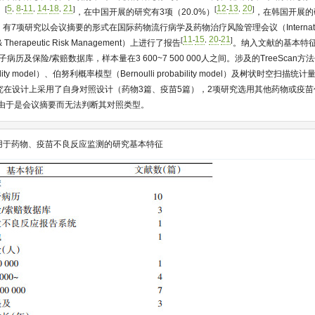
5
8
11
14
18
21
12
13
20
[
,
-
,
-
,
]
[
-
,
]
）
，在中国开展的研究有3项（20.0%）
，在韩国开展的研
7项研究以会议摘要的形式在国际药物流行病学及药物治疗风险管理会议（International C
11
15
20
21
[
-
,
-
]
y & Therapeutic Risk Management）上进行了报告
。纳入文献的基本特
病历及保险/索赔数据库，样本量在3 600~7 500 000人之间。涉及的TreeScan
ility model）、伯努利概率模型（Bernoulli probability model）及树状时空扫描统计量（T
，8项研究在设计上采用了自身对照设计（药物3篇、疫苗5篇），2项研究选用其他药物或疫
究由于是会议摘要而无法判断其对照类型。
an用于药物、疫苗不良反应监测的研究基本特征