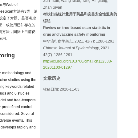
Sun Yixin, Wang Miao, Yang Mingfang,
Web of
Zhan Siyan
eScan方法有3类：泊
树状扫描统计量用于药品和疫苗安全性监测的
设定了对照、是否考虑
综述
结果，或使用已知存在的
Review on tree-based scan statistic in
监测方法，国际上目前仍
drug and vaccine safety monitoring
应用。
中华流行病学杂志, 2021, 42(7): 1286-1291
Chinese Journal of Epidemiology
, 2021,
toring
42(7): 1286-1291
http://dx.doi.org/10.3760/cma.j.cn112338-
20201103-01297
the methodology and
文章历史
cine studies using the
ing keywords related
收稿日期: 2020-11-03
drugs and 6 studies
odel and tree-temporal
 predefined control
 considered. Several
adverse events. This
h develops rapidly and