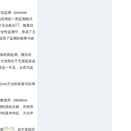
测（passive
各国普遍采用的一类监测模式
2
[
]
至无法检出
。随着信
安全性监测中，形成了主
极大提高了监测的效果与效
业病死因监测。随后在
最大优势在于无需提前设
算这一不足，从而为监
Scan方法的发展与应用
。
据库（Medline、
全性监测的原始文献，并按照
病学的基本特征、方法学
16
21
[
-
]
项
。其中美国开