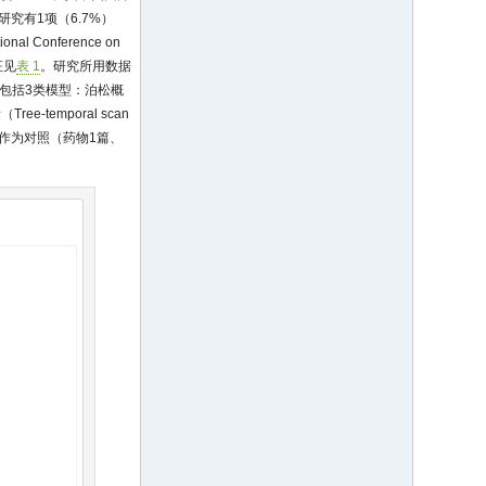
究有1项（6.7%）
onference on
征见
表 1
。研究所用数据
方法包括3类模型：泊松概
ree-temporal scan
苗作为对照（药物1篇、