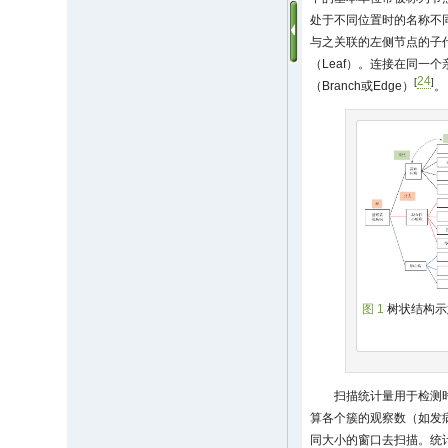
处于不同位置时的名称不同
与之关联的左侧节点的子代
（Leaf）。连接在同一
24
[
]
（Branch或Edge）
。
图 1
树状结构示
扫描统计量用于检测时
算各个簇的观察数（如发
同大小的窗口去扫描。统