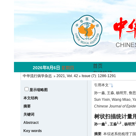
中华流行病学杂志
2021, Vol. 42
Issue (7): 1286-1291
引用本文
显示缩略图
孙一鑫, 王淼, 杨明芳, 詹
本文结构
Sun Yixin, Wang Miao, Ya
摘要
Chinese Journal of Epid
关键词
树状扫描统计量
Abstract
1
1,2
孙一鑫
,
王淼
,
杨明芳
Key words
摘要
: 本综述系统梳理了