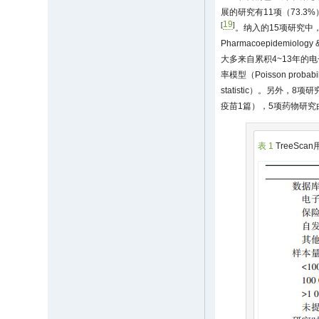
展的研究有11项（73.3%
19
[
]
。纳入的15项研究中，有
Pharmacoepidemiolog
大多来自累积4~13年的电子
率模型（Poisson probab
statistic）。另外
疫苗1篇），5项药物研
表 1
TreeSc