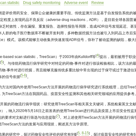
an statistic
Drug safety monitoring
Adverse event
Review
是评价用药安全、保障公众健康的重要手段。传统监测方法是基于自发报告系统的被动监
以在一定程度上发现药品不良反应（adverse drug reactions，ADR），是目前全球
缺乏时效性，存在漏报、重复报告、选择性报告等局限，造成ADR信号发现延迟、甚
本人群的电子医疗数据库不断被开发利用，多种数据挖掘方法也被引入到药品上市后
rveillance）模式。该模式能够主动收集并快速发现ADR信号，弥补了被动监测的缺陷，
4
[
]
sed scan statistic，TreeScan）于2003年由Kulldorff等
提出，最初被用于职
5
[
]
测
。与传统药物流行病学研究中对特定的药物-事件对进行假设检验相比，该方法的
药物-事件对进行挖掘，而且能够克服传统多重比较中常出现的过于保守或过于激进估
5
6
[
-
]
靠的信号依据
。
方法对国内外使用TreeScan方法开展的药物流行病学研究进行系统梳理，总结Tree
为TreeScan方法在我国药品、疫苗安全性监测和其他相关研究领域的应用提供参考
an方法开展的药物流行病学现状：研究使用TreeScan等相关英文关键词，系统检索英文文献数
Science），纳入2020年5月16日之前发表的使用TreeScan进行药品及疫苗上市后安
7
[
]
规范的要求对文献进行筛选与信息提取
。对上述使用TreeScan方法开展的药物流行
TreeScan方法的发展与应用现状，阐述其方法学原理。
5
8
15
[
,
-
]
结果的研究中，探讨药物安全性评价的研究有9项
，探讨疫苗安全性的研究有6