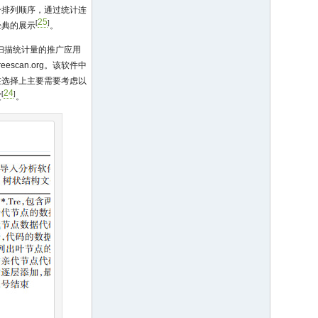
个排列顺序，通过统计连
25
[
]
经典的展示
。
树状扫描统计量的推广应用
treescan.org
。该软件中
在选择上主要需要考虑以
24
[
]
度
。