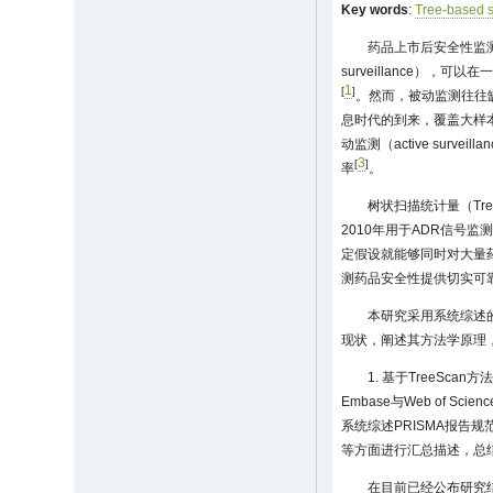
Key words
:
Tree-based sc
药品上市后安全性监测
surveillance），可
1
[
]
。然而，被动监测往往
息时代的到来，覆盖大样
动监测（active su
3
[
]
率
。
树状扫描统计量（Tree-ba
2010年用于ADR信号监
定假设就能够同时对大量
测药品安全性提供切实可
本研究采用系统综述的
现状，阐述其方法学原理，
1. 基于TreeSc
Embase与Web of 
系统综述PRISMA报告
等方面进行汇总描述，总结
在目前已经公布研究