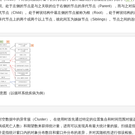
。处于左侧的节点是与之关联的位于右侧的节点的亲代节点（Parent），而与之对
节点（Child）。处于树状结构中最左侧的节点被称为根（Root），处于树状结构
个亲代节点上的两个或两个以上节点，彼此间互为姊妹节点（Siblings）。节点之间的
意图（以循环系统疾病为例）
空数据中的异常簇（Cluster）。在使用时首先通过特定的位置集合和时间范围对
病或死亡人数）和期望数来获得统计量，进而可以发现具有最大统计量的簇。扫描是
计是指统计窗口内的对象分布数目和窗口外分布的差异，并对其随机性进行假设检验