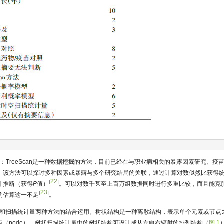
n方法原理：TreeScan是一种数据挖掘的方法，目前已经在与职业病相关的暴露因素研究、
。该方法可以探讨多种因素或暴露与多个研究结局的关联，通过计算对数似然比获得
22
[
]
计推断（获得
P
值）
。可以对数千甚至上百万组数据同时进行多重比较，而且能克
23
[
]
的估算这一不足
。
状结构和扫描统计量两种方法的结合运用。树状结构是一种离散结构，表示单个元素或节
点（node），树状扫描统计量中的树状结构可设计成从左向右辐射的排列结构（
图 1