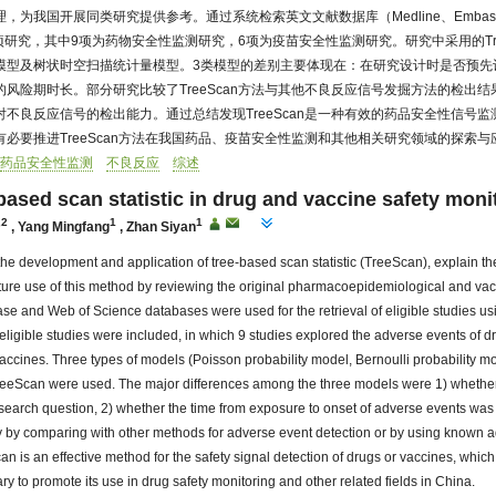
为我国开展同类研究提供参考。通过系统检索英文文献数据库（Medline、Embase与
15项研究，其中9项为药物安全性监测研究，6项为疫苗安全性监测研究。研究中采用的Tre
模型及树状时空扫描统计量模型。3类模型的差别主要体现在：在研究设计时是否预先
风险期时长。部分研究比较了TreeScan方法与其他不良反应信号发掘方法的检出
不良反应信号的检出能力。通过总结发现TreeScan是一种有效的药品安全性信号
必要推进TreeScan方法在我国药品、疫苗安全性监测和其他相关研究领域的探索与
药品安全性监测
不良反应
综述
based scan statistic in drug and vaccine safety moni
,2
1
1
,
Yang Mingfang
,
Zhan Siyan
the development and application of tree-based scan statistic (TreeScan), explain 
uture use of this method by reviewing the original pharmacoepidemiological and vac
e and Web of Science databases were used for the retrieval of eligible studies us
5 eligible studies were included, in which 9 studies explored the adverse events of 
vaccines. Three types of models (Poisson probability model, Bernoulli probability m
 TreeScan were used. The major differences among the three models were 1) whether
search question, 2) whether the time from exposure to onset of adverse events was
ity by comparing with other methods for adverse event detection or by using known 
n is an effective method for the safety signal detection of drugs or vaccines, whic
sary to promote its use in drug safety monitoring and other related fields in China.