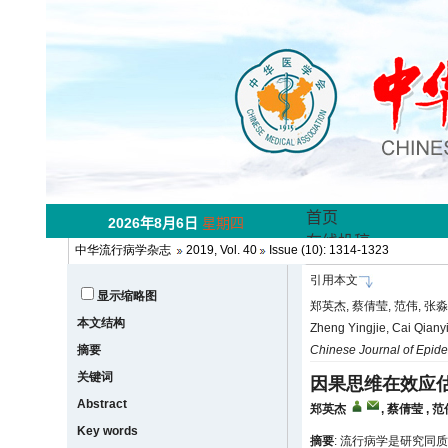
中华流行病学杂志
2019, Vol. 40
Issue (10): 1314-1323
引用本文
显示缩略图
郑英杰, 蔡倩莹, 范伟, 张淼
本文结构
Zheng Yingjie, Cai Qianyi
摘要
Chinese Journal of Epid
关键词
因果思维在效应
Abstract
郑英杰
,
蔡倩莹
,
范
Key words
摘要
: 流行病学是研究