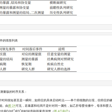
件的情形列表
其测量版的时序关系：
常时间很短甚至是一瞬间，如癌症的具体启动时点——单个癌细胞的出现，但癌症的
能。由
图 2A
可见，若暴露和结局不是针对同一属性，如乙肝母婴传播中，母亲和婴儿均
*
*
结局D与E
或D
的时间序和因果序清楚（
图 4①和②
）。