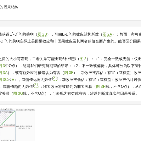
的因果结构
*
*
能获得E
-D
间的关联（
图 2B
），可由E-D间的效应结构所致（
图 2A
）；然而，亦可
*
-D
间的关联实际上是因果效应和非因果效应及其两者的组合而产生的。能否区分因果
。
之间的大小可发现，二者关系可能出现6种情形（
图 3
）：（1）完全一致或无偏：仅
图 3
中O点），这是我们研究所期望的结果；（2）不一致或偏倚，具体可分为以下5
图 3A
），或有益效应将被错认为有害（
图 3F
）；②效应被高估：有害（或有益）效
21
[
]
图 3C
和
E
），或偏倚远离无效值
；③效应被低估：有害（或有益）效应被估计过
21
[
]
，或偏倚趋向无效值
；④零效应将被错判为非零关联（
图 3H
线，不含O点），从
零关联（
图 3G
线，不含O点），可表现为有益或有害，难以判断其真实的因果关系。