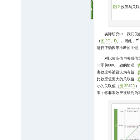
图 2
效应与关联
实际研究中，我们仅
*
（
图 2C
、
D
）。因此，E
进行正确因果推断的关键
对比效应值与关联值
与零关联相一致的情况（
害效应将被错认为有益（
比效应值更大的关联值（
小的关联值（
图 3B
和
D
）
果；⑤非零效应被错判为