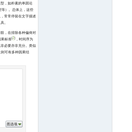
模型，如朴素的单因论
型等）。总体上，这些
息，常常停留在文字描述
工具。
关联，在排除各种偏倚对
2
[
]
因果标准
，时间序为
既非必要亦非充分。类似
性则可有多种因果结
图选项