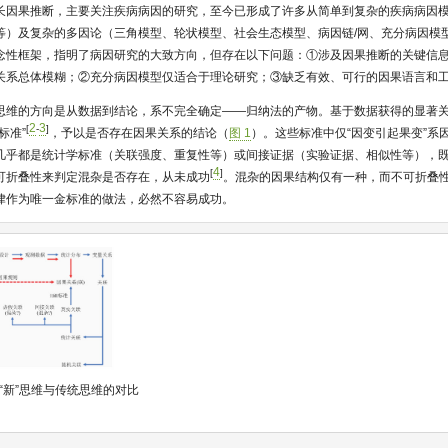
长因果推断，主要关注疾病病因的研究，至今已形成了许多从简单到复杂的疾病病因
等）及复杂的多因论（三角模型、轮状模型、社会生态模型、病因链/网、充分病因模
念性框架，指明了病因研究的大致方向，但存在以下问题：①涉及因果推断的关键信
关系总体模糊；②充分病因模型仅适合于理论研究；③缺乏有效、可行的因果语言和
思维的方向是从数据到结论，系不完全确定——归纳法的产物。基于数据获得的显著
2
3
[
-
]
标准”
，予以是否存在因果关系的结论（
图 1
）。这些标准中仅“因变引起果变”系
几乎都是统计学标准（关联强度、重复性等）或间接证据（实验证据、相似性等），
4
[
]
可折叠性来判定混杂是否存在，从未成功
。混杂的因果结构仅有一种，而不可折叠
律作为唯一金标准的做法，必然不容易成功。
“新”思维与传统思维的对比