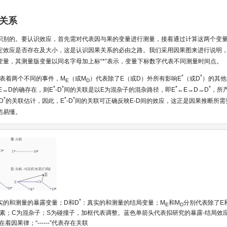
关系
识别的。要认识效应，首先需对代表因与果的变量进行测量，接着通过计算这两个变
定效应是否存在及大小，这是认识因果关系的必由之路。我们采用因果图来进行说明
变量，其测量版变量以同名字母加上标“*”表示，变量下标数字代表不同测量时间点。
*
*
代表着两个不同的事件，M
（或M
）代表除了E（或D）外所有影响E
（或D
）的其他
E
D
*
*
*
*
E→D的确存在，则E
-D
间的关联是以E为混杂子的混杂路径，即E
←E→D→D
，所
*
*
*
-D
的关联估计，因此，E
-D
间的关联可正确反映E-D间的效应，这正是因果推断所
洁易懂。
*
实的和测量的暴露变量；D和D
：真实的和测量的结局变量；M
和M
分别代表除了E
E
D
素；C为混杂子；S为碰撞子，加框代表调整。蓝色单箭头代表拟研究的暴露-结局效
着因果律；“------”代表存在关联