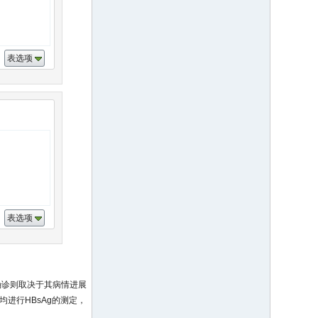
表选项
表选项
确诊则取决于其病情进展
进行HBsAg的测定，