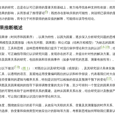
发表的研究，总是在认可已获得的显著关联基础上，努力地寻找各种支持性依据；然
5
[
]
结果的影响，从而形成了推理谬论
：既然存在影响关联的可能性，则说明已获得的
估计的影响，而专注于对所获得的效应值的解释，可能得出误导性结论。
因果推断概述
因果律（时间序和因果序），以果为特性，以因为因素，逐步深入分析研究问题的思
结局模型及其图形版（有向无环图、因果图）和公式版（结构方程模型）”为标志的因果
14
19
[
-
]
语言、工具和思维，这种思维帮助我们提升了对流行病学理论和方法的认识
；
框架，可正确指导我们认识研究问题，发现存在的不足，并提出针对性的解决方案。
涉及因果关系的研究，包括疾病和非疾病事件（如参与研究的意愿、测量有效性等）
7
9
[
-
]
出以下做法
（
图 1
）：对既往认识及研究问题（或假设），及其研究设计具体实施
工具，以透明的语言、直观地运用变量编码既往的认识和科学假设，代表着我们对大
12
[
]
这些变量间的逻辑与概率关系，特别是识别可以检验的假设及预测干预下的变化
。
果图及其因果规则的指导下获得调整变量的充分子集，至少可得到一个暂定的因果关
图的可塑性有助于这种透明关系的重建。这种从因果关系出发，结合研究设计及数据
思维，可让我们重新认识流行病学理论和方法。
角度，围绕效应估计的若干问题，从效应与关联的关系、变量及其测量版的时序关系
的选择、协变量和病例类型对效应估计的影响等方面，考察新思维如何帮助我们重新