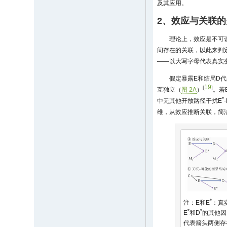
及其应用。
2、效应与关联的
理论上，效应是不可
间存在的关联，以此来判
——以大写字母代表真实
假定暴露E和结局D
19
[
]
互独立（
图 2A
）
。若
*
中无其他开放路径干扰E
维，从效应推断关联，简
*
注：E和E
：真
*
*
E
和D
的其他因
代表箭头两侧存在