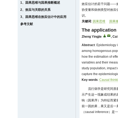
1、因果思维与因果推断概述
效应估计的若干问题——
2、效应与关联的关系
协变量和病例类型对效应
识。
3、因果思维在效应估计中的应用
关键词
:
因果思维
因果
参考文献
The application 
Zheng Yingjie
,
Cai
Abstract
: Epidemiology 
among homogenous populati
how the estimation of eff
variables and their measu
study population, impact 
capture the epidemiologic
Key words
:
Causal think
流行病学是研究同质
示产生这一现象或结果的
响（因果序）为特征而紧
前一因的果，果又是后一
（causal infere