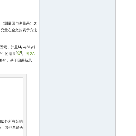
量（测量因与测量果）之
，变量在全文的表示方法
因素，并且M
与M
相
E
D
20
[
]
产生的结果
。
图 2A
需要的。基于因果新思
和D外所有影响
应；其他单箭头