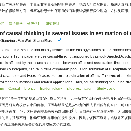
效应与关联的关系、变量及其测量版间的时序关系、动态人群自然图景、易感人群的
估计的影响等方面，考察这种思维如何帮助我们重新认识流行病学理论、方法及应用
推断
流行病学
效应估计
研究设计
of causal thinking in several issues in estimation of 
 Qianying
,
Fan Wei
,
Zhang Miao
is a branch of science that mainly involves in the etiology studies of non-random
ons. In this paper, we use causal-thinking, supported by its tool-Directed Acyclic 
ects is affected by the issues as relations between effect and association, time se
red counterparts, natural picture of dynamic population, formation of susceptible po
of covariates and types of cases
etc
., on the estimation of effects. This type of think
al theories, methods and related applications. Thus, causal-thinking should be st
ing
Causal inference
Epidemiology
Effect estimation
Study design
群体中“异乎寻常”的现象及其发生原因的科学。几乎所有的流行病学研究均不满足于
原因是研究者孜孜以求的目标。原因与结果总是按恒定的因先果后的单向时序（时间
1
[
]
密地联系在一起，这种关系即因果关系或因果律
。因对果产生的影响程度，为因果
果的因，延续不断，推动客观世界事物的发生发展。因此，谈因不谈果，或谈果不谈
nce）是一个确立因果关系是否存在及其效应大小的过程。