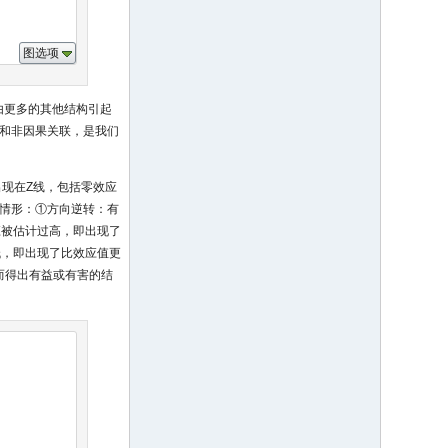
图选项
由更多的其他结构引起
和非因果关联，是我们
出现在Z线，包括零效应
种情形：①方向逆转：有
应被估计过高，即出现了
低，即出现了比效应值更
而得出有益或有害的结