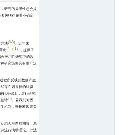
而，研究的局限性总会提
显著关联存在着不确定
6
8
[
-
]
维方法
。近年来，
4
9
13
[
,
-
]
革命
，提供了
结合应用性研究中的数
这种研究策略具有更广泛
。
过程所反映的数据产生
自然存在因果律的认识，
在此基础上，进行研究
4
[
]
联估计
。若我们对因
产生机制，来推断因果关
、动态人群自然图景、易
认识流行病学理论、方法