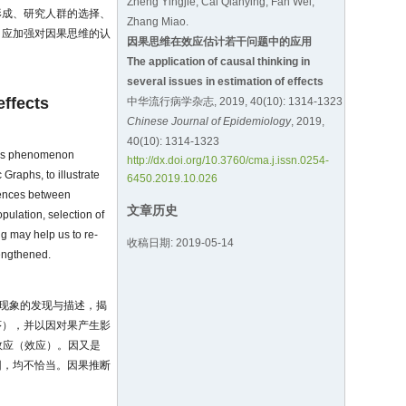
Zheng Yingjie, Cai Qianying, Fan Wei,
形成、研究人群的选择、
Zhang Miao.
。应加强对因果思维的认
因果思维在效应估计若干问题中的应用
The application of causal thinking in
several issues in estimation of effects
effects
中华流行病学杂志, 2019, 40(10): 1314-1323
Chinese Journal of Epidemiology
, 2019,
40(10): 1314-1323
ness phenomenon
http://dx.doi.org/10.3760/cma.j.issn.0254-
Graphs, to illustrate
6450.2019.10.026
quences between
文章历史
pulation, selection of
ing may help us to re-
收稿日期: 2019-05-14
rengthened.
对现象的发现与描述，揭
序），并以因对果产生影
效应（效应）。因又是
因，均不恰当。因果推断