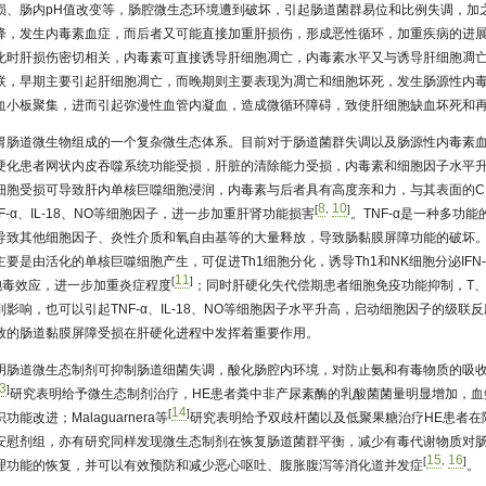
损、肠内pH值改变等，肠腔微生态环境遭到破坏，引起肠道菌群易位和比例失调，加
降，发生内毒素血症，而后者又可能直接加重肝损伤，形成恶性循环，加重疾病的进
化时肝损伤密切相关，内毒素可直接诱导肝细胞凋亡，内毒素水平又与诱导肝细胞凋
联，早期主要引起肝细胞凋亡，而晚期则主要表现为凋亡和细胞坏死，发生肠源性内
血小板聚集，进而引起弥漫性血管内凝血，造成微循环障碍，致使肝细胞缺血坏死和
胃肠道微生物组成的一个复杂微生态体系。目前对于肠道菌群失调以及肠源性内毒素血
硬化患者网状内皮吞噬系统功能受损，肝脏的清除能力受损，内毒素和细胞因子水平
细胞受损可导致肝内单核巨噬细胞浸润，内毒素与后者具有高度亲和力，与其表面的C
8
10
[
,
]
-α、IL-18、NO等细胞因子，进一步加重肝肾功能损害
。TNF-α是一种多功
致其他细胞因子、炎性介质和氧自由基等的大量释放，导致肠黏膜屏障功能的破坏。IL
是由活化的单核巨噬细胞产生，可促进Th1细胞分化，诱导Th1和NK细胞分泌IFN-γ
11
[
]
胞毒效应，进一步加重炎症程度
；同时肝硬化失代偿期患者细胞免疫功能抑制，T、
影响，也可以引起TNF-α、IL-18、NO等细胞因子水平升高，启动细胞因子的级联
致的肠道黏膜屏障受损在肝硬化进程中发挥着重要作用。
明肠道微生态制剂可抑制肠道细菌失调，酸化肠腔内环境，对防止氨和有毒物质的吸
3
]
研究表明给予微生态制剂治疗，HE患者粪中非产尿素酶的乳酸菌菌量明显增加，血
14
[
]
改进；Malaguarnera等
研究表明给予双歧杆菌以及低聚果糖治疗HE患者在
安慰剂组，亦有研究同样发现微生态制剂在恢复肠道菌群平衡，减少有毒代谢物质对
15
16
[
,
]
理功能的恢复，并可以有效预防和减少恶心呕吐、腹胀腹泻等消化道并发症
。