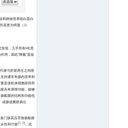
表选项
治疗组和静脉营养组白蛋白
组升高更为明显（
表
究发现，几乎所有HE患
作用，因此“降氨”是临
的代谢与肝脏再生之间密
养支持通常有肠内营养和
重要是使机体细胞获得所
黏膜具有屏障功能，能够
，肠黏膜的结构和功能也
on）或肠道菌群易位
。
常因并发门脉高压导致肠黏膜
5
6
[
,
]
依从性和疗效
。此