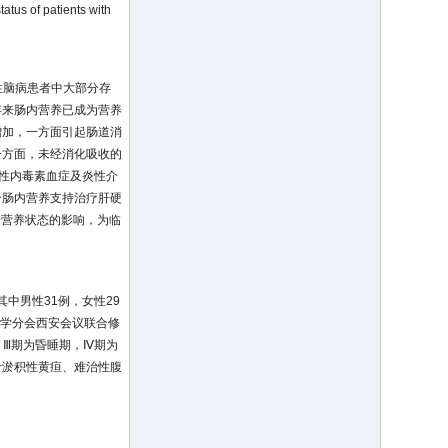
atus of patients with
性脑病患者中大部分存
年来肠内营养已成为营养
增加，一方面引起肠道消
一方面，未经消化吸收的
源性内毒素血症及炎性介
合肠内营养支持治疗肝硬
全身营养状态的影响，为临
其中男性31例，女性29
肝病学分会西安会议联合修
期，Ⅲ期为昏睡期，Ⅳ期为
汁淤积性黄疸、难治性腹