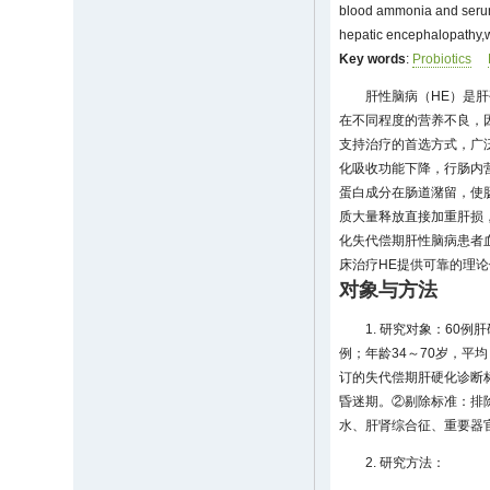
blood ammonia and serum e
hepatic encephalopathy,w
Key words
:
Probiotics
肝性脑病（HE）是
在不同程度的营养不良，
支持治疗的首选方式，广
化吸收功能下降，行肠内
蛋白成分在肠道潴留，使
质大量释放直接加重肝损
化失代偿期肝性脑病患者血
床治疗HE提供可靠的理
对象与方法
1. 研究对象：60例
例；年龄34～70岁，平均
订的失代偿期肝硬化诊断标准
昏迷期。②剔除标准：排
水、肝肾综合征、重要器
2. 研究方法：