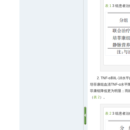
表 1
3 组患者治
2. TNF-α和IL-
培菲康组血清TNF-α水
菲康组降低更为明显；而静
（
表 2
）。
表 2
3 组患者治