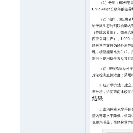
（1）分组：60例
Child-Pugh分级等的
（2）治疗：3组患
给予微生态制剂联合肠内
（静脉营养组）。微生态制
西亚公司生产），1 000 
静脉营养支持为经外周静脉
乳，糖脂能量比为3 ∶ 
期间不使用抗生素及其他
（3）观察指标及检测
片法检测血氨浓度；采用特
3. 统计学方法：建立
差分析，组间两两比较采用Least
结果
1. 血清内毒素水平
清内毒素水平降低，但两
低更为明显；而静脉营养