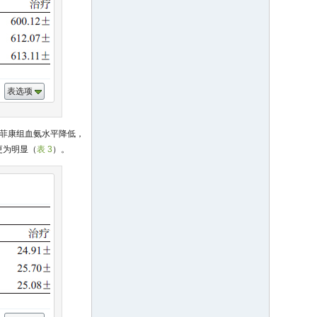
表选项
和培菲康组血氨水平降低，
更为明显（
表 3
）。