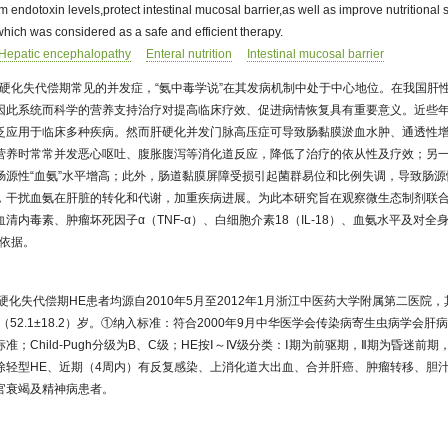
ndotoxin levels,protect intestinal mucosal barrier,as well as improve nutritional st
hich was considered as a safe and efficient therapy.
Hepatic encephalopathy
Enteral nutrition
Intestinal mucosal barrier
肝硬化失代偿期常见的并发症，“氨中毒学说”在其发病机制中处于中心地位。在我国肝
因此系统而科学的营养支持治疗对提高临床疗效、促进病情恢复具有重要意义。近些
泛应用于临床多种疾病。然而肝硬化并发门脉高压症可导致肠黏膜淤血水肿、通透性
营养时常常并发恶心呕吐、腹胀腹泻等消化道反应，降低了治疗的依从性及疗效；另
肠源性“血氨”水平增高；此外，肠道黏膜屏障受损引起菌群易位和比例失调，导致肠
，干扰血氨在肝脏的转化和代谢，加重疾病进展。为此本研究旨在观察微生态制剂联
清内毒素、肿瘤坏死因子α（TNF-α）、白细胞介素18（IL-18）、血氨水平及对
论依据。
肝硬化失代偿期HE患者均源自2010年5月至2012年1月浙江中医药大学附属第二医院，
（52.1±18.2）岁。①纳入标准：符合2000年9月中华医学会传染病寄生虫病学会
；Child-Pugh分级为B、C级；HE按Ⅰ～Ⅳ级分类：Ⅰ期为前驱期，Ⅱ期为昏迷前
除轻型HE、近期（4周内）有反复感染、上消化道大出血、合并肝癌、肿瘤转移、胆
官衰竭及精神病患者。