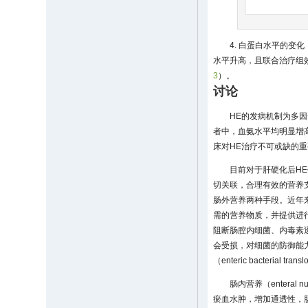
4. 白蛋白水平的变
水平升高，且联合治疗组
3
）。
讨论
HE的发病机制为多
者中，血氨水平均明显增
床对HE治疗不可或缺的
目前对于肝硬化后H
切关联，合理有效的营养
肠外营养两种手段。近年
需的营养物质，并提供进
阻断肠腔内细菌、内毒素
会受损，对细菌的防御能力减
（enteric bacter
肠内营养（entera
瘀血水肿，增加通透性，