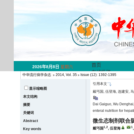
中华流行病学杂志
2014, Vol. 35
Issue (12): 1392-1395
引用本文
显示缩略图
戴丐国, 伍登海, 连建安, 马
本文结构
Dai Gaiguo, Wu Denghai, 
摘要
enteral nutrition for hepa
关键词
微生态制剂联合
Abstract
1,2
1
戴丐国
,
伍登海
Key words