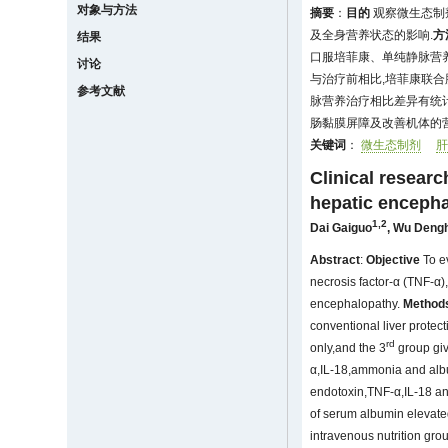
对象与方法
摘要
：
目的
观察微生态制剂
及全身营养状态的影响.
方
结果
口服培菲康、单纯静脉营养治
讨论
与治疗前相比,培菲康联合
参考文献
脉营养治疗相比差异有统
肠黏膜屏障及改善机体的营
关键词
：
微生态制剂
Clinical resear
hepatic enceph
1,2
Dai Gaiguo
,
Wu Dengh
Abstract
:
Objective
To ev
necrosis factor-α (TNF-α),
encephalopathy.
Method
conventional liver protec
rd
only,and the 3
group giv
α,IL-18,ammonia and albu
endotoxin,TNF-α,IL-18 an
of serum albumin elevated
intravenous nutrition grou