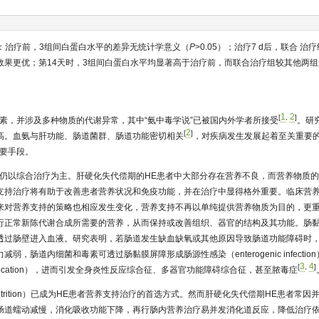
化：治疗前，3组间白蛋白水平的差异无统计学意义（
P
>0.05）；治疗7 d后，联合 
效果更优；第14天时，3组间白蛋白水平均显著高于治疗前，而联合治疗组较其他两
1
2
[
,
]
因素，并涉及多种物质的代谢异常，其中“氨中毒学说”已被国内外学者所接受
。研
2
[
]
高。血氨与肝功能、肠道菌群、肠道功能密切相关
，对疾病发生发展起着至关重要的
重要手段。
E仍以综合治疗为主。肝硬化失代偿期的HE患者中大部分存在营养不良，而营养物质
支持治疗将有助于改善患者营养状况和免疫功能，并在治疗中显得格外重要。临床营
来对营养支持的策略也相应发生变化，营养支持不再以单纯提供营养物质为目的，更
行正常新陈代谢合成所需要的营养，从而保持或改善组织、器官的结构及其功能。肠
透过肠壁进入血液。研究表明，若肠道发生缺血缺氧或其他原因导致肠道功能障碍时
弱，肠道内细菌和毒素可透过肠黏膜屏障形成肠源性感染（enterogenic infecti
3
4
[
,
]
ial translocation），进而引发全身炎性反应综合征、多器官功能障碍综合征，甚至脓毒症
l nutrition）已成为HE患者营养支持治疗的首选方式。然而肝硬化失代偿期HE患者
肠道蠕动减慢，消化吸收功能下降，再行肠内营养治疗易并发消化道反应，降低治疗