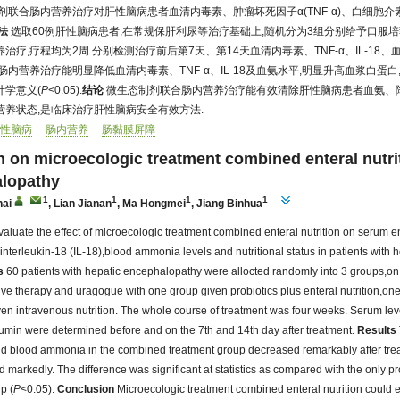
联合肠内营养治疗对肝性脑病患者血清内毒素、肿瘤坏死因子α(TNF-α)、白细胞介素18
法
选取60例肝性脑病患者,在常规保肝利尿等治疗基础上,随机分为3组分别给予口服
疗,疗程均为2周.分别检测治疗前后第7天、第14天血清内毒素、TNF-α、IL-18、
肠内营养治疗能明显降低血清内毒素、TNF-α、IL-18及血氨水平,明显升高血浆白蛋
计学意义(
P
<0.05).
结论
微生态制剂联合肠内营养治疗能有效清除肝性脑病患者血氨、
养状态,是临床治疗肝性脑病安全有效方法.
肝性脑病
肠内营养
肠黏膜屏障
ch on microecologic treatment combined enteral nutrit
alopathy
1
1
1
1
ai
,
Lian Jianan
,
Ma Hongmei
,
Jiang Binhua
aluate the effect of microecologic treatment combined enteral nutrition on serum 
interleukin-18 (IL-18),blood ammonia levels and nutritional status in patients with 
s
60 patients with hepatic encephalopathy were allocted randomly into 3 groups,on 
tive therapy and uragogue with one group given probiotics plus enteral nutrition,one
en intravenous nutrition. The whole course of treatment was four weeks. Serum lev
min were determined before and on the 7th and 14th day after treatment.
Results
d blood ammonia in the combined treatment group decreased remarkably after trea
 markedly. The difference was significant at statistics as compared with the only p
p (
P
<0.05).
Conclusion
Microecologic treatment combined enteral nutrition could e