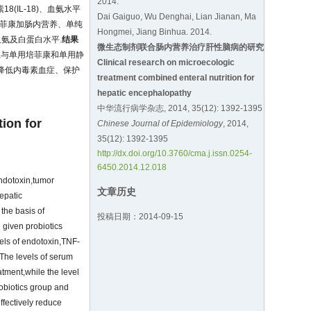
2014.
(IL-18)、血氨水平
Dai Gaiguo, Wu Denghai, Lian Jianan, Ma
培菲康加肠内营养、单纯
Hongmei, Jiang Binhua. 2014.
血氨及白蛋白水平.
结果
微生态制剂联合肠内营养治疗肝性脑病的研究
白,与单用培菲康和单用静
Clinical research on microecologic
降低内毒素血症、保护
treatment combined enteral nutrition for
hepatic encephalopathy
中华流行病学杂志, 2014, 35(12): 1392-1395
ion for
Chinese Journal of Epidemiology
, 2014,
35(12): 1392-1395
http://dx.doi.org/10.3760/cma.j.issn.0254-
6450.2014.12.018
endotoxin,tumor
文章历史
hepatic
the basis of
投稿日期：2014-09-15
 given probiotics
els of endotoxin,TNF-
The levels of serum
tment,while the level
robiotics group and
ffectively reduce