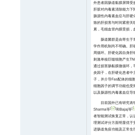
外患者因肠道黏膜屏障受
肝脏对内毒素清除能力下
肠源性内毒素血症与肝硬
致的肝损害与时间紧密关
累，毛细血管内膜受损，
肠道菌群是由寄生于
学作用机制尚不明确。肝
周循环。肝硬化因自身肝
刺激单核巨噬细胞产生TNF
通过损害肠黏膜微循环，导
炎因子，在肝硬化患者中主要
子，并介导Fas配体的细
细胞因子的调节功能也受到
以及肠源性内毒素血症导
目前国外已有研究表
12
1
[
]
[
Sharma等
和Bajaj等
者智能测试恢复正常，认识功能
理测试评分方面明显优于
进肠道免疫功能及正常生