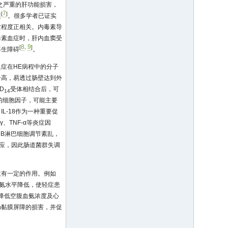
之严重的肝功能损害，
7
[
]
展
。很多学者已证实
亡程度正相关。内毒素导
毒素血症时，肝内血窦受
8
9
[
,
]
再生障碍
。
症在HE病程中的分子
升高，易透过肠壁达到外
D
受体相结合后，可
14
能的细胞因子，可能主要
-18作为一种重要促
、TNF-α等炎症因
B淋巴细胞调节紊乱，
反应，因此肠道菌群失调
收有一定的作用。例如
氨水平降低，使轻症患
降低空腹血氨浓度及心
肠黏膜屏障的损害，并促