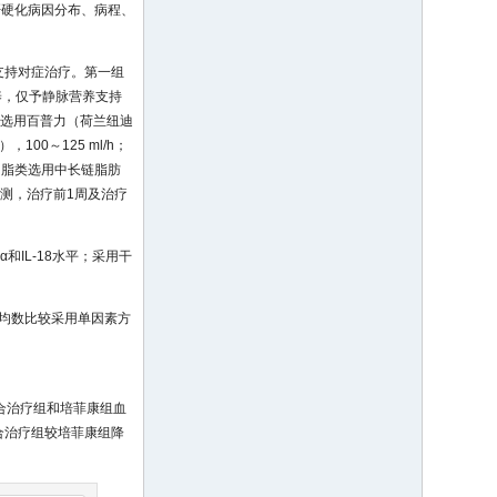
肝硬化病因分布、病程、
支持对症治疗。第一组
养，仅予静脉营养支持
剂选用百普力（荷兰纽迪
100～125 ml/h；
，脂类选用中长链脂肪
检测，治疗前1周及治疗
和IL-18水平；采用干
组间均数比较采用单因素方
，联合治疗组和培菲康组血
合治疗组较培菲康组降