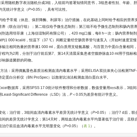
患者采用随机数字表法随机分成3组，入组前均签署知情同意书，3组患者性别、年龄、
差异均无统计学意义（
P
>0.05），具有可比性。
者均给予常规（休息、保肝降酶、利尿等）治疗措施，在此基础上同时给予相应的营养
营养（联合治疗组）；第二组仅给予微生态制剂；第三组不给予微生态制剂和肠内营
剂选用培菲康（上海信谊制药有限公司），420 mg口服，每8 h一次；肠内营养制
ml约1 000 kcal/d，恒温下（37 ℃）间断定量经空肠营养管匀速泵入（开始时速度宜慢），
输注相同热量的营养液1 000 ml，蛋白质用支链氨基酸，与百普力中蛋白含量相同
2。疗程均为2周，分别于治疗前后第7、第14天清晨采集患者空腹静脉血10 ml用于指标
影响肠道菌群的药物。
方法：采用偶氮显色基质法检测血清内毒素水平；采用ELISA 双抗体夹心法检测TNF-α
定蛋白分析仪（BN ProSpec）以散射比浊法检测血清白蛋白水平。
Excel数据库，采用SPSS 17.0统计软件整理和分析数据，数值变量用x±s表示，3
-Significant Difference（LSD）法，
P
＜0.05为差异有统计学意义。
的变化：治疗前，3组间血清内毒素水平差异无统计学意义（
P
>0.05）；治疗7 d后
组间的差异无统计学意义；第14天时，两组血清内毒素水平均显著低于治疗前，且联
组治疗前后血清内毒素水平无明显变化（
P
>0.05）（
表 1
）。