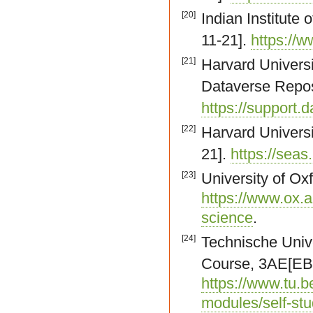
[20]
Indian Institute
11-21].
https://ww
[21]
Harvard Universi
Dataverse Repos
https://support.
[22]
Harvard Univer
21].
https://sea
[23]
University of Ox
https://www.ox.
science
.
[24]
Technische Univ
Course, 3AE[EB/
https://www.tu.be
modules/self-st