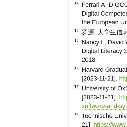
[14]
Ferrari A. DIGC
Digital Competen
the European Un
[15]
罗源. 大学生信息素
[16]
Nancy L, David W
Digital Literacy S
2018.
[17]
Harvard Graduat
[2023-11-21].
ht
[18]
University of O
[2023-11-21].
ht
software-and-sy
[19]
Technische Univ
21].
https://www