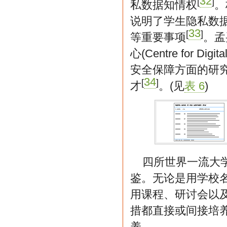
32
[
]
私数据知情权
。
说明了学生隐私数
33
[
]
等重要事项
。孟
心(Centre for
安全保障方面的研
34
[
]
才
。(见
表 6
)
四所世界一流大
鉴。无论是用学校
用课程、研讨会以
措都直接或间接培
养。