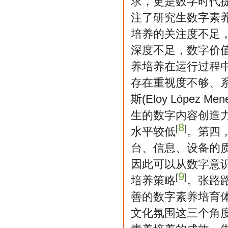
求，更是数字时代
注了研究生数字素
培养的关注度不足
深度不足，数字价
养培养在运行过程
存在重视度不够、
斯(Eloy Lópe
生的数字内容创造
8
[
]
水平较低
。第四
台、信息、设备的
因此可以从数字意
9
[
]
培养策略
。张路
善的数字素养培育
文化氛围这三个角