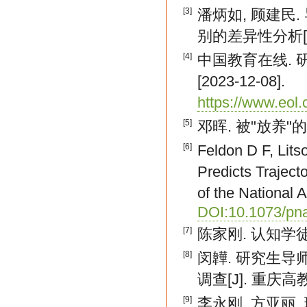
[3]
潘炳如, 顾建民
别的差异性分析[J].
[4]
中国教育在线. 研究生
[2023-12-08].
https://www.eol
[5]
邓晖. 被"放养"的研
[6]
Feldon D F, Lits
Predicts Traject
of the National
DOI:10.1073/pn
[7]
陈家刚. 认知学徒制
[8]
闵韡. 研究生导
调查[J]. 重庆高教研究
[9]
李永刚, 方亚丽