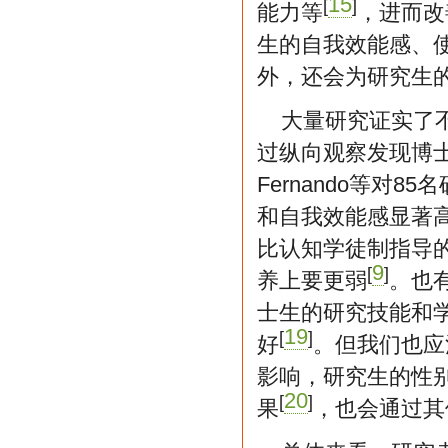
15
[
]
能力等
，进而改
生的自我效能感、
外，还会为研究生
大量研究证实了不
过纵向观察发现博
Fernando等
和自我效能感显著
比认知学徒制指导
9
[
]
养上要更弱
。也
士生的研究技能和
19
[
]
好
。但我们也应
影响，研究生的性
20
[
]
果
，也会通过其