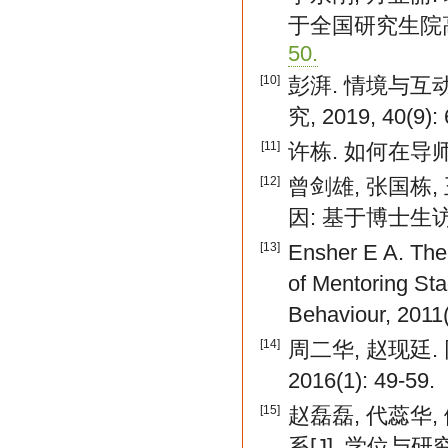
于全国研究生院高
50.
[10]
彭湃. 情境与互
究, 2019, 40(9): 
[11]
许栋. 如何在导师的"
[12]
曾剑雄, 张国栋
因: 基于博士生访
[13]
Ensher E A. The
of Mentoring Sta
Behaviour, 2011(
[14]
周二华, 赵现廷
2016(1): 49-59.
[15]
赵磊磊, 代蕊华
系[J]. 学位与研究生