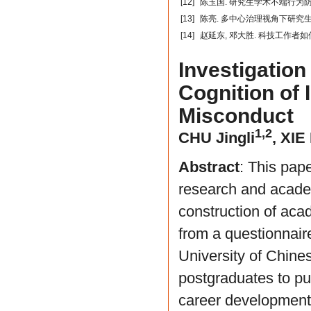
[12]
陈玉国. 研究生学术不端行为防
[13]
陈亮. 多中心治理视角下研究生
[14]
赵延东, 邓大胜. 科技工作者
Investigation
Cognition of
Misconduct
1,2
CHU Jingli
,
XIE 
Abstract
: This pape
research and acade
construction of aca
from a questionnai
University of Chin
postgraduates to pub
career development. 