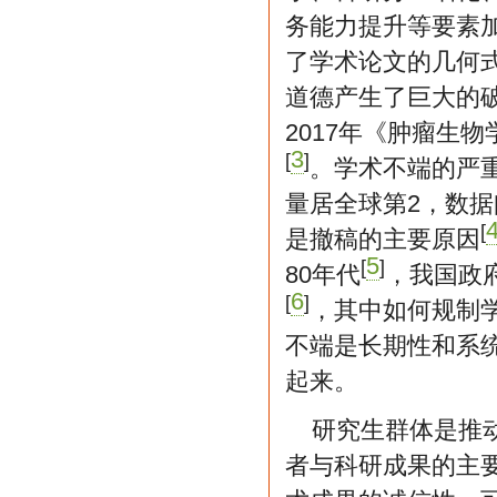
务能力提升等要素
了学术论文的几何
道德产生了巨大的
2017年《肿瘤生
3
[
]
。学术不端的严重
量居全球第2，数
[
是撤稿的主要原因
5
[
]
80年代
，我国政
6
[
]
，其中如何规制
不端是长期性和系
起来。
研究生群体是推
者与科研成果的主