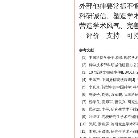
外部他律要常抓不
科研诚信、塑造学
营造学术风气、完
—评价—支持—可持
参考文献
[1]
中国科协学会学术部. 现代学术交流概
[2]
科学技术部科研诚信建设办公室. 
[3]
107篇论文撤稿事件[EB/OL]. [20
[4]
王凤产. 中国撤稿现状调查[J]. 中国
[5]
李真真. 转型中的中国科学: 科
[6]
冯凌子, 刘敬, 袁军鹏. 我国科
[7]
程孝良, 倪师军, 曹俊兴. 研
[8]
居占杰, 李平. 研究生学术不端
[9]
叶继红. 高校研究生学术不端行
[10]
郭跃, 濮燕屏. 论研究生学术不
[11]
李祥, 王路路. 研究生学术不