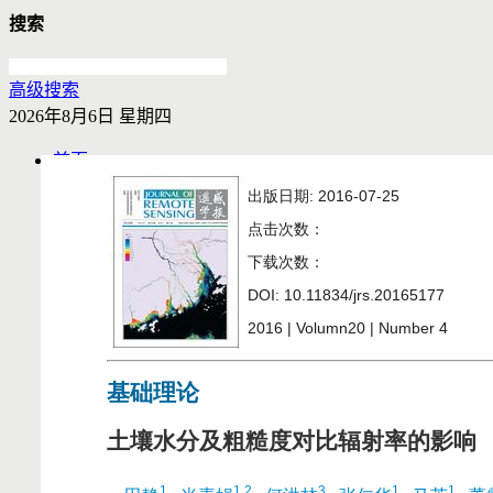
出版日期: 2016-07-25
点击次数：
下载次数：
DOI: 10.11834/jrs.20165177
2016 | Volumn20 | Number 4
基础理论
土壤水分及粗糙度对比辐射率的影响
1
1,2
3
1
1