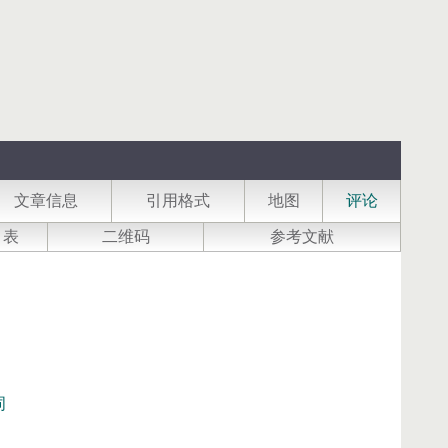
文章信息
引用格式
地图
评论
表
二维码
参考文献
词