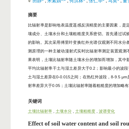
田静
,
米素娟
,
何洪林
,
张仁华
,
马英
,
董
摘要
比辐射率是影响地表温度遥感反演精度的主要因素，是
壤成分、土壤水分和土壤粗糙度关系密切。首先通过试
的影响。其次采用傅里叶变换红外光谱仪观测不同水分
测原理的一种主被动漫射式实时比辐射率测定装置观测不同
果表明，土壤比辐射率随土壤水分的增加而增加，其中影响最
平均比辐射率干土与湿土差异大于0.2；影响最小的波段范
土与湿土差异在0-0.015之间；在热红外波段，8-9.
射率差异大于0.05；土壤比辐射率随着粗糙度的增加略
关键词
土壤比辐射率
,
土壤水分
,
土壤粗糙度
,
波谱变化
Effect of soil water content and soil r