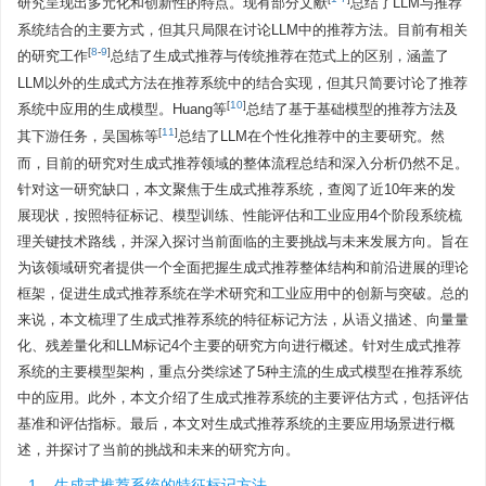
研究呈现出多元化和创新性的特点。现有部分文献
总结了LLM与推荐
系统结合的主要方式，但其只局限在讨论LLM中的推荐方法。目前有相关
[
8
-
9
]
的研究工作
总结了生成式推荐与传统推荐在范式上的区别，涵盖了
LLM以外的生成式方法在推荐系统中的结合实现，但其只简要讨论了推荐
[
10
]
系统中应用的生成模型。Huang等
总结了基于基础模型的推荐方法及
[
11
]
其下游任务，吴国栋等
总结了LLM在个性化推荐中的主要研究。然
而，目前的研究对生成式推荐领域的整体流程总结和深入分析仍然不足。
针对这一研究缺口，本文聚焦于生成式推荐系统，查阅了近10年来的发
展现状，按照特征标记、模型训练、性能评估和工业应用4个阶段系统梳
理关键技术路线，并深入探讨当前面临的主要挑战与未来发展方向。旨在
为该领域研究者提供一个全面把握生成式推荐整体结构和前沿进展的理论
框架，促进生成式推荐系统在学术研究和工业应用中的创新与突破。总的
来说，本文梳理了生成式推荐系统的特征标记方法，从语义描述、向量量
化、残差量化和LLM标记4个主要的研究方向进行概述。针对生成式推荐
系统的主要模型架构，重点分类综述了5种主流的生成式模型在推荐系统
中的应用。此外，本文介绍了生成式推荐系统的主要评估方式，包括评估
基准和评估指标。最后，本文对生成式推荐系统的主要应用场景进行概
述，并探讨了当前的挑战和未来的研究方向。
1. 生成式推荐系统的特征标记方法