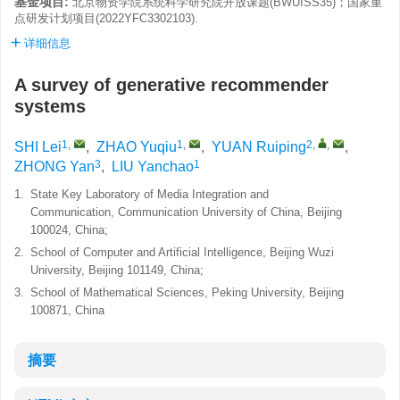
基金项目:
北京物资学院系统科学研究院开放课题(BWUISS35)；国家重
点研发计划项目(2022YFC3302103).
详细信息
A survey of generative recommender
systems
1
,
1
,
2
,
,
SHI Lei
,
ZHAO Yuqiu
,
YUAN Ruiping
,
3
1
ZHONG Yan
,
LIU Yanchao
1.
State Key Laboratory of Media Integration and
Communication, Communication University of China, Beijing
100024, China;
2.
School of Computer and Artificial Intelligence, Beijing Wuzi
University, Beijing 101149, China;
3.
School of Mathematical Sciences, Peking University, Beijing
100871, China
摘要