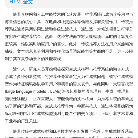
HTML全文
随着互联网和人工智能技术的飞速发展，推荐系统已成为连接用户与
海量信息的核心工具，在电商和社交媒体等领域发挥着关键作用。传统推
荐系统通常采用协同过滤和多级过滤范式，通过逐一对候选项目进行评分
并排序生成推荐结果。然而，这种方法面在对大规模项目库时的计算复杂
度较高，难以实时响应用户的需求。此外，传统推荐方法在用户兴趣精准
捕捉、文本信息充分利用和多样化场景适应能力等方面的不足，进一步限
制了其在复杂场景下的性能表现。
近年来，研究人员开始积极探索生成式模型与推荐系统的融合方式，
形成了多种创新范式：将推荐任务重新定义为生成式问题，或将生成式模
型作为特征编码器以学习用户和项目的语义表示。与此同时，大语言模型
(large language models，LLMs)凭借其卓越的语言理解、生成、推理和
知识迁移能力，正在重塑人工智能领域的技术格局，为推荐系统的革新提
供了新的思路和可能。生成式推荐作为一种新兴范式，通过将项目编码为
标记序列并采用生成式模型预测可能产生的交互项目，正吸引着学术界和
工业界的广泛关注。
随着传统生成式模型和LLM技术的不断发展与完善，生成式推荐系统
[
1
-
7
]