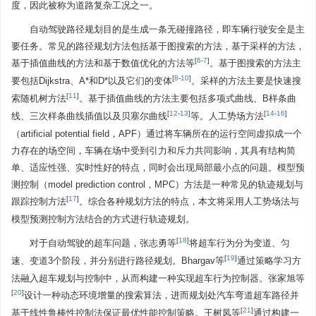
度，因此被称为道路复杂工况之一。
自动驾驶路径规划目的是生成一条无碰撞路径，即车辆行驶安全是主
要任务。常见的路径规划方法包括基于图搜索的方法，基于采样的方法，
[
6
-
7
]
基于插值曲线的方法和基于数值优化的方法等
。基于图搜索的方法主
[
8
-
10
]
要包括Dijkstra、A*和D*以及它们的变体
。采样的方法主要是快速搜
[
11
]
索随机树方法
。基于插值曲线的方法主要包括多项式曲线、B样条曲
[
12
-
13
]
[
14
-
16
]
线、三次样条曲线插值以及贝塞尔曲线
等。人工势场方法
（artificial potential field，APF）通过将车辆所在的运行空间虚拟成一个
力存在的场空间，车辆在场中受到引力和斥力共同影响，其具有结构简
单、适应性强、实时性好的特点，同时会出现局部最小点的问题。模型预
测控制（model prediction control，MPC）方法是一种常见的轨迹规划与
[
17
]
跟踪控制方法
。综合各种规划方法的特点，本文将采用人工势场法与
模型预测控制方法结合的方式进行轨迹规划。
[
18
]
对于自动驾驶的超车问题，张志勇等
将超车行为分为变道、匀
[
19
]
速、变道3个阶段，并分别进行路径规划。Bhargav等
通过策略学习方
法融入超车规划与控制中，从而构建一种实现超车行为控制器。张家旭等
[
20
]
设计一种动态环境增量的搜索算法，进而规划处汽车弯道超车路径并
[
21
]
基于线性鲁棒性控制法保证最优性能控制策略。王树凤等
通过构建一