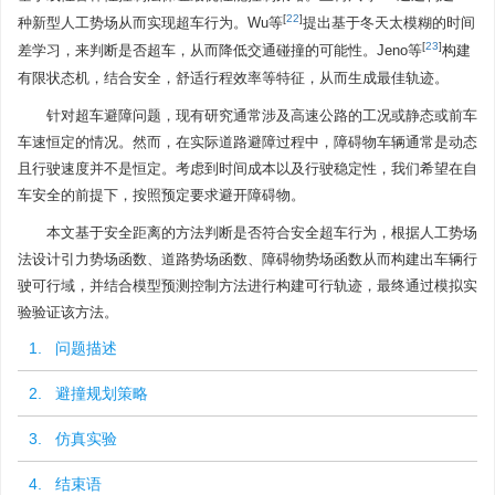
[
22
]
种新型人工势场从而实现超车行为。Wu等
提出基于冬天太模糊的时间
[
23
]
差学习，来判断是否超车，从而降低交通碰撞的可能性。Jeno等
构建
有限状态机，结合安全，舒适行程效率等特征，从而生成最佳轨迹。
针对超车避障问题，现有研究通常涉及高速公路的工况或静态或前车
车速恒定的情况。然而，在实际道路避障过程中，障碍物车辆通常是动态
且行驶速度并不是恒定。考虑到时间成本以及行驶稳定性，我们希望在自
车安全的前提下，按照预定要求避开障碍物。
本文基于安全距离的方法判断是否符合安全超车行为，根据人工势场
法设计引力势场函数、道路势场函数、障碍物势场函数从而构建出车辆行
驶可行域，并结合模型预测控制方法进行构建可行轨迹，最终通过模拟实
验验证该方法。
1. 问题描述
2. 避撞规划策略
3. 仿真实验
4. 结束语