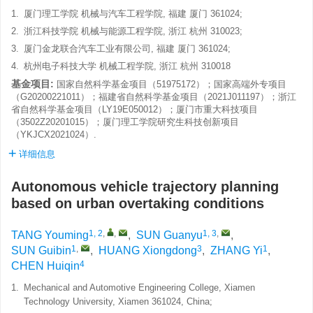
1.
厦门理工学院 机械与汽车工程学院, 福建 厦门 361024;
2.
浙江科技学院 机械与能源工程学院, 浙江 杭州 310023;
3.
厦门金龙联合汽车工业有限公司, 福建 厦门 361024;
4.
杭州电子科技大学 机械工程学院, 浙江 杭州 310018
基金项目:
国家自然科学基金项目（51975172）；国家高端外专项目
（G20200221011）；福建省自然科学基金项目（2021J011197）；浙江
省自然科学基金项目（LY19E050012）；厦门市重大科技项目
（3502Z20201015）；厦门理工学院研究生科技创新项目
（YKJCX2021024）.
详细信息
Autonomous vehicle trajectory planning
based on urban overtaking conditions
1, 2
,
,
1, 3
,
TANG Youming
,
SUN Guanyu
,
1
,
3
1
SUN Guibin
,
HUANG Xiongdong
,
ZHANG Yi
,
4
CHEN Huiqin
1.
Mechanical and Automotive Engineering College, Xiamen
Technology University, Xiamen 361024, China;