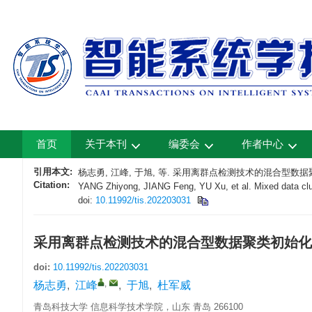
首页
关于本刊
编委会
作者中心
引用本文:
杨志勇, 江峰, 于旭, 等. 采用离群点检测技术的混合型数据聚类初始化
Citation:
YANG Zhiyong, JIANG Feng, YU Xu, et al. Mixed data cluste
doi:
10.11992/tis.202203031
采用离群点检测技术的混合型数据聚类初始化
doi:
10.11992/tis.202203031
,
杨志勇
,
江峰
,
于旭
,
杜军威
青岛科技大学 信息科学技术学院，山东 青岛 266100