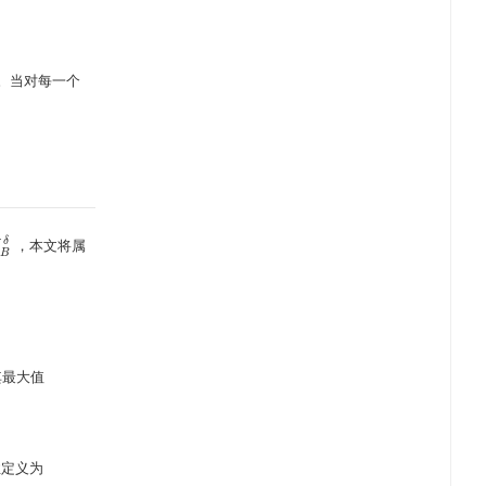
。当对每一个
δ
，本文将属
N
B
δ
B
其最大值
性定义为