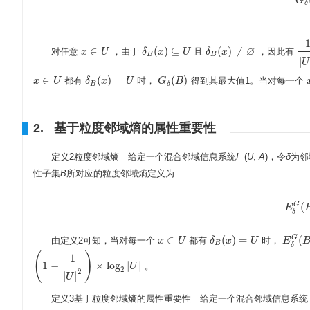
G
G
δ
∅
∈
(
)
⊆
(
)
≠
对任意
，由于
且
，因此有
x
x
∈
U
U
δ
δ
B
(
x
x
)
⊆
U
U
δ
δ
B
(
x
x
)
≠
∅
1
|
U
B
B
|
U
∈
(
)
=
(
)
都有
时，
得到其最大值1。当对每一个
x
x
∈
U
U
δ
δ
B
(
x
x
)
=
U
U
G
G
δ
(
B
B
)
B
δ
2. 基于粒度邻域熵的属性重要性
定义2粒度邻域熵 给定一个混合邻域信息系统
I
=(
U
,
A
)，令
δ
为邻
性子集
B
所对应的粒度邻域熵定义为
(
G
E
δ
∈
(
)
=
(
G
由定义2可知，当对每一个
都有
时，
x
x
∈
U
U
δ
δ
B
(
x
x
)
=
U
U
E
E
δ
G
(
B
B
δ
(
)
1
1
−
×
log
|
|
。
(
1
−
1
|
U
|
2
)
×
log
2
|
U
|
U
2
2
|
|
U
定义3基于粒度邻域熵的属性重要性 给定一个混合邻域信息系