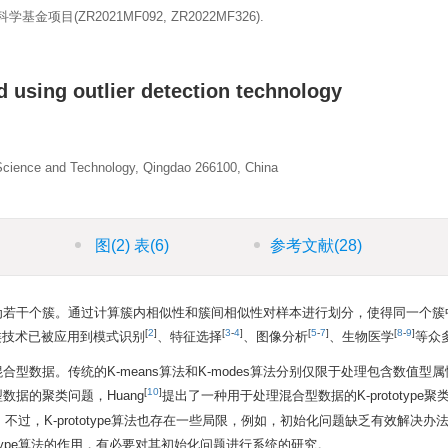
基金项目(ZR2021MF092, ZR2022MF326).
d using outlier detection technology
 Science and Technology, Qingdao 266100, China
图
(2)
表
(6)
参考文献
(28)
为若干个簇。通过计算簇内相似性和簇间相似性对样本进行划分，使得同一个簇
[
2
]
[
3
-
4
]
[
5
-
7
]
[
8
-
9
]
类技术已被应用到模式识别
、特征选择
、图像分析
、生物医学
等众
数据。传统的K-means算法和K-modes算法分别仅限于处理包含数值型
[
10
]
据的聚类问题，Huang
提出了一种用于处理混合型数据的K-prototype聚
。不过，K-prototype算法也存在一些局限，例如，初始化问题缺乏有效解决办
otype算法的作用，有必要对其初始化问题进行系统的研究。