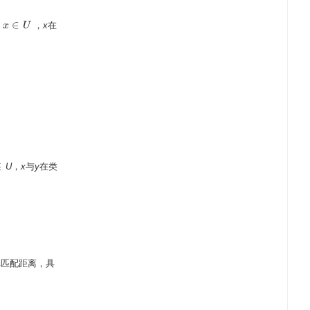
∈
象
，
x
在
x
x
∈
U
U
∈
U
，
x
与
y
在类
∈
单匹配距离，具