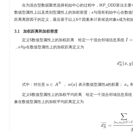
在为混合型数据聚类选择初始中心的过程中，IKP_ODD算法主
数值型属性上以及类别型属性上的加权密度；
x
与现有初始中心在数值
距离离群因子的定义，最后基于以上6个因素来计算候选对象
x
成为初
3.1 加权距离和加权密度
=
定义5数值型属性上的加权距离 给定一个混合邻域信息系统
I
I
=
(
U
，
x
与
y
在数值型属性上的加权距离定义为
(
,
w
d
x
d
N
y
w
N
∈
(
)
N
式中：对任意
，
表示数值型属性
a
的权重；
a
a
∈
A
N
A
w
w
(
a
a
)
x
x
a
a
定义6数值型属性上的加权平均距离 给定一个混合邻域信息系
象在数值型属性上的加权平均距离定义为
∑
(
,
)
∈
×
u
u
U
¯
¯
¯
¯
¯
¯
1
2
=
w
d
d
N
w
¯
=
∑
(
u
1
,
u
2
)
∈
N
|