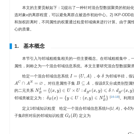
本文的主要贡献如下：1)提出了一种针对混合型数据聚类的初始化算
选对象
x
的离群程度，可以避免离群点被选作初始中心。2) IKP-OD
和加权距离时，不同属性的权重通过粒度邻域熵来进行计算。由于属
心的质量。
1. 基本概念
本节引入与邻域粗糙集相关的一些主要概念。在邻域粗糙集中，
属性，则称之为一个混合邻域信息系统。本文主要研究混合型数据聚
=
(
,
)
给定一个混合邻域信息系统
，令
为邻域半径，假
I
I
=
(
U
,
A
U
)
A
δ
δ
∅
∩
=
⊆
C
N
。对任意属性子集
，假设
B
又分成类别型属
A
A
C
∩
A
N
A
=
∅
B
B
⊆
A
A
⩽
=
{
(
,
)
∈
×
:
(
,
)
∧
(
,
δ
的二元关系
N
N
B
δ
=
{
(
x
,
y
x
)
∈
y
U
×
U
:
d
U
B
N
(
x
U
,
y
)
⩽
d
δ
∧
d
B
x
C
(
y
x
,
y
)
=
0
δ
}
d
x
y
N
C
B
B
B
(
)
=
{
∈
:
(
,
)
∈
}
[
16
-
18
]
δ
邻域类被定义为：
。利用
δ
δ
B
(
x
x
)
=
{
y
∈
U
y
:
(
x
,
y
U
)
∈
N
B
x
δ
}
y
N
B
B
定义1邻域知识粒度 给定一个混合邻域信息系统
I
=(
U
,
A
)，令
δ
为
(
)
子集
B
所对应的邻域知识粒度
定义为
G
G
δ
(
B
B
)
δ