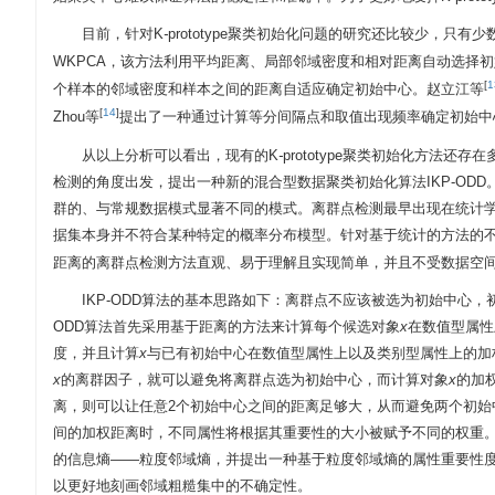
目前，针对K
-
prototype聚类初始化问题的研究还比较少，只有
WKPCA，该方法利用平均距离、局部邻域密度和相对距离自动选择初
[
1
个样本的邻域密度和样本之间的距离自适应确定初始中心。赵立江等
[
14
]
Zhou等
提出了一种通过计算等分间隔点和取值出现频率确定初始中
从以上分析可以看出，现有的K
-
prototype聚类初始化方法
检测的角度出发，提出一种新的混合型数据聚类初始化算法IKP-OD
群的、与常规数据模式显著不同的模式。离群点检测最早出现在统计
据集本身并不符合某种特定的概率分布模型。针对基于统计的方法的不足
距离的离群点检测方法直观、易于理解且实现简单，并且不受数据空
IKP-ODD算法的基本思路如下：离群点不应该被选为初始中心
ODD算法首先采用基于距离的方法来计算每个候选对象
x
在数值型属性
度，并且计算
x
与已有初始中心在数值型属性上以及类别型属性上的加
x
的离群因子，就可以避免将离群点选为初始中心，而计算对象
x
的加
离，则可以让任意2个初始中心之间的距离足够大，从而避免两个初始中
间的加权距离时，不同属性将根据其重要性的大小被赋予不同的权重
的信息熵——粒度邻域熵，并提出一种基于粒度邻域熵的属性重要性
以更好地刻画邻域粗糙集中的不确定性。