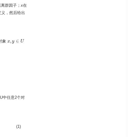
离离群因子；
x
在
定义，然后给出
,
∈
对象
x
x
,
y
y
∈
U
U
U
中任意2个对
(1)