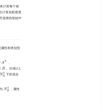
法来计算每个候
在计算加权密度
所选择的初始中
型属性和类别型
∪
N
，
A
∩
。论域
U
上
B
δ
下的混合
N
N
B
δ
B
δ
系为
，属性
N
N
B
δ
B