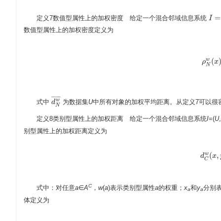
=
定义7数值型属性上的加权密度 给定一个混合邻域信息系统
I
I
=
(
U
数值型属性上的加权密度定义为
(
w
ρ
ρ
N
w
(
x
x
N
¯
¯
¯
¯
¯
¯
w
式中
为数据集
U
中所有对象的加权平均距离。从定义7可以很
d
d
N
w
¯
N
定义8类别型属性上的加权距离 给定一个混合邻域信息系统
I
=(
U
别型属性上的加权距离定义为
(
,
w
d
d
C
x
w
C
C
式中：对任意
a
∈
A
，
w
(
a
)表示类别型属性
a
的权重；
x
和
y
分别
a
a
体定义为