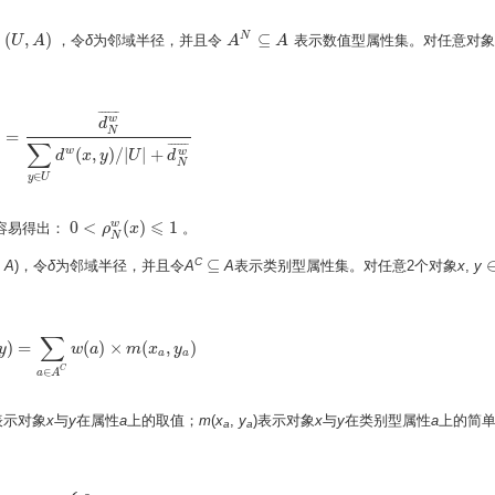
(
,
)
⊆
N
，令
δ
为邻域半径，并且令
表示数值型属性集。对任意对
,
A
U
)
A
A
A
N
⊆
A
A
¯
¯
¯
¯
¯
¯
w
d
N
)
=
)
=
d
N
w
¯
∑
y
∈
U
d
w
(
x
,
y
)
/
|
U
|
+
d
N
w
¯
∑
¯
¯
¯
¯
¯
¯
w
(
,
)
/
|
|
+
w
d
x
y
U
d
N
∈
y
U
⩽
0
<
(
)
1
w
容易得出：
。
0
<
ρ
N
ρ
w
(
x
)
x
⩽
1
N
⊆
C
,
A
)，令
δ
为邻域半径，并且令
A
A
表示类别型属性集。对任意2个对象
x
,
y
⊆
∑
)
=
(
)
×
(
,
)
y
(
x
,
y
)
=
∑
a
∈
A
w
C
w
a
(
a
)
×
m
m
(
x
a
x
,
y
a
y
)
a
a
C
∈
a
A
表示对象
x
与
y
在属性
a
上的取值；
m
(
x
,
y
)表示对象
x
与
y
在类别型属性
a
上的简
a
a