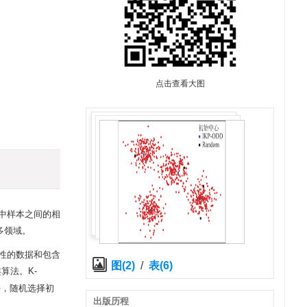
点击查看大图
中样本之间的相
多领域。
属性的数据和包含
图(2)
/
表(6)
类算法。K-
法，随机选择初
出版历程