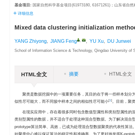
基金项目:
国家自然科学基金项目(61973180, 61671261)；山东省自然科学
详细信息
Mixed data clustering initialization metho
,
YANG Zhiyong
,
JIANG Feng
,
YU Xu
,
DU Junwei
School of Information Science & Technology, Qingdao University of
HTML全文
摘要
HTML全文
聚类是数据挖掘中的一项重要任务，其目的在于将一些样本划分
[
1
]
似性尽可能大，而不同簇中样本之间的相似性尽可能小
。目前，聚
在现实应用中，存在着很多同时包含数值型属性和类别型属性的混合型
类别型属性的数据，并不适合于处理这种混合型数据。为了解决混合型数
prototype算法简单、高效，已成为处理混合型数据聚类的代表性算法
始聚类中心难以保证算法的稳定性和准确率。为了更好地发挥K-prot