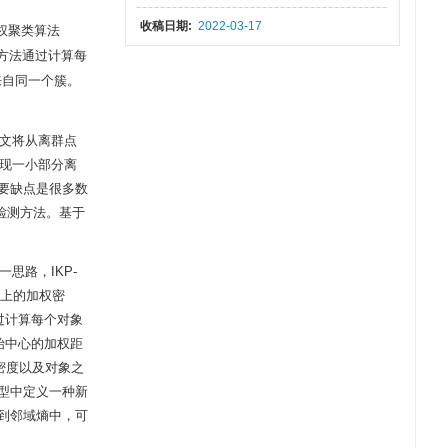
收稿日期:
2022-03-17
权聚类算法
方法通过计算每
来自同一个簇。
本文将从离群点
发现一小部分离
要缺点是很多数
检测方法。基于
思路，IKP-
上的加权密
过计算每个对象
始中心的加权距
密度以及对象之
型中定义一种新
到邻域熵中，可