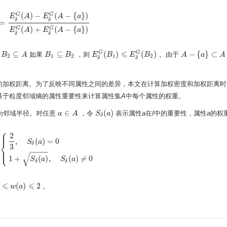
(
)
−
(
−
{
}
)
G
G
E
A
E
A
a
δ
δ
=
E
δ
G
(
A
)
−
E
δ
G
(
A
−
{
a
}
)
E
δ
G
(
A
)
+
E
δ
G
(
A
−
{
a
}
)
(
)
+
(
−
{
}
)
G
G
E
A
E
A
a
δ
δ
⩽
⊆
⊆
(
)
(
)
−
{
}
⊂
G
G
，
如果
，则
。由于
B
B
2
⊆
A
A
B
B
1
⊆
B
2
B
E
E
δ
G
(
B
B
1
)
⩽
E
δ
E
G
(
B
2
B
)
A
A
−
{
a
}
⊂
a
A
A
2
1
2
1
2
δ
δ
之间的加权距离。为了反映不同属性之间的差异，本文在计算加权密度和加权距离
基于粒度邻域熵的属性重要性来计算属性集
A
中每个属性的权重。
∈
(
)
为邻域半径。对任意
，令
表示属性
a
在
I
中的重要性，属性
a
的权
a
a
∈
A
A
S
S
δ
(
a
a
)
δ
⎧
⎪
2
,
(
)
=
0
⎨
S
a
δ
3
⎩
⎪
=
{
2
3
,
S
δ
(
a
)
=
0
1
+
S
δ
(
a
)
,
S
δ
(
a
)
≠
0
−
−
−
−
−
√
1
+
(
)
,
(
)
≠
0
S
a
S
a
δ
δ
⩽
⩽
(
)
2
。
⩽
w
(
a
w
)
⩽
a
2