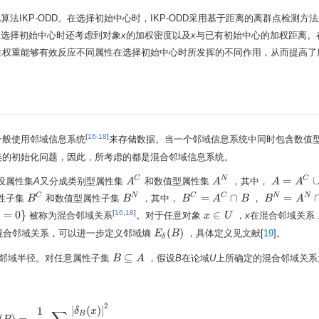
法IKP-ODD。在选择初始中心时，IKP-ODD采用基于距离的离群点检测方
D在选择初始中心时还考虑到对象
x
的加权密度以及
x
与已有初始中心的加权距离。
性权重能够有效反应不同属性在选择初始中心时所发挥的不同作用，从而提高了
[
16
-
18
]
一般使用邻域信息系统
来存储数据。当一个邻域信息系统中同时包含数值
类的初始化问题，因此，所考虑的都是混合邻域信息系统。
=
C
N
C
设属性集
A
又分成类别型属性集
和数值型属性集
，其中，
A
A
C
A
A
N
A
A
=
A
C
A
∪
A
N
=
∩
=
C
N
C
C
N
N
性子集
和数值型属性子集
，其中，
，
B
B
C
B
B
N
B
B
C
=
A
C
A
∩
B
B
B
B
N
=
A
N
A
∩
B
)
=
0
}
∈
[
16
,
18
]
被称为混合邻域关系
。对于任意对象
，
x
在混合邻域关系
x
x
∈
U
U
(
)
混合邻域关系，可以进一步定义邻域熵
，具体定义见文献[
19
]。
E
E
δ
(
B
B
)
δ
⊆
邻域半径。对任意属性子集
，假设
B
在论域
U
上所确定的混合邻域关
B
B
⊆
A
A
2
|
(
)
|
1
δ
x
B
(
)
=