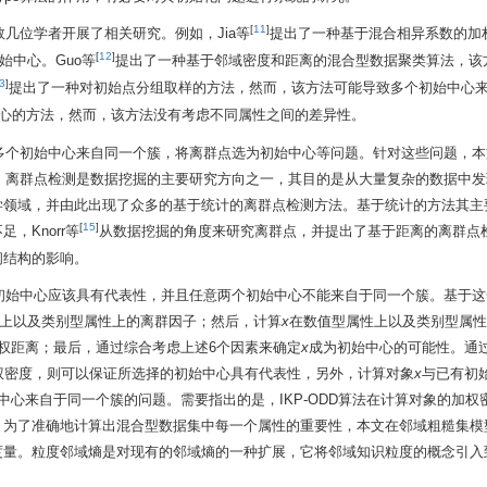
[
11
]
少数几位学者开展了相关研究。例如，Jia等
提出了一种基于混合相异系数的加
[
12
]
始中心。Guo等
提出了一种基于邻域密度和距离的混合型数据聚类算法，该
3
]
提出了一种对初始点分组取样的方法，然而，该方法可能导致多个初始中心
心的方法，然而，该方法没有考虑不同属性之间的差异性。
还存在多个初始中心来自同一个簇，将离群点选为初始中心等问题。针对这些问题，
D。离群点检测是数据挖掘的主要研究方向之一，其目的是从大量复杂的数据中
学领域，并由此出现了众多的基于统计的离群点检测方法。基于统计的方法其主
[
15
]
，Knorr等
从数据挖掘的角度来研究离群点，并提出了基于距离的离群点
间结构的影响。
，初始中心应该具有代表性，并且任意两个初始中心不能来自于同一个簇。基于这一
上以及类别型属性上的离群因子；然后，计算
x
在数值型属性上以及类别型属性
权距离；最后，通过综合考虑上述6个因素来确定
x
成为初始中心的可能性。通
权密度，则可以保证所选择的初始中心具有代表性，另外，计算对象
x
与已有初
心来自于同一个簇的问题。需要指出的是，IKP-ODD算法在计算对象的加权
。为了准确地计算出混合型数据集中每一个属性的重要性，本文在邻域粗糙集模
度量。粒度邻域熵是对现有的邻域熵的一种扩展，它将邻域知识粒度的概念引入