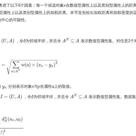
要考虑了以下6个因素：每一个候选对象
x
在数值型属性上以及类别型属性上的距
型属性上以及类别型属性上的加权距离。本节首先给出加权距离和加权密度的
始中心的可能性。
(
,
)
⊆
N
，令
δ
为邻域半径，并且令
表示数值型属性集。对任意2个
,
A
U
)
A
A
A
N
⊆
A
A
−
−
−
−
−
−
−
−
−
−
−
−
−
−
−
−
−
−
∑
√
2
)
=
(
)
×
(
−
)
(
x
,
y
)
=
∑
a
∈
A
N
w
w
a
(
a
)
×
(
x
a
x
−
y
a
)
2
y
a
a
N
∈
a
A
和
分别表示对象
x
与
y
在属性
a
上的取值。
y
y
a
a
=
(
,
)
⊆
N
统
，令
δ
为邻域半径，并且令
表示数值型属性集。数据集
I
I
=
(
U
,
A
U
)
A
A
A
N
⊆
A
A
(
,
)
w
d
u
u
1
2
N
U
U
×
U
d
N
w
(
u
1
,
u
2
)
|
U
|
2
2
|
U