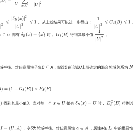
∑
δ
(
B
B
)
=
1
|
U
|
∑
x
∈
U
|
δ
B
(
x
)
|
2
|
U
|
2
2
|
|
U
|
|
U
∈
x
U
2
|
(
)
|
1
1
δ
x
B
⩽
⩽
⩽
⩽
1
(
)
1
。从上述结果可以进一步得出：
|
2
⩽
|
δ
B
(
x
)
|
2
|
U
|
2
⩽
1
1
|
U
|
2
⩽
G
δ
G
(
B
)
⩽
B
1
δ
2
2
2
|
|
|
|
|
U
U
1
∈
(
)
=
{
}
(
)
都有
时，
得到其最小值
。
x
x
∈
U
U
δ
δ
B
(
x
x
)
=
{
x
}
x
G
G
δ
(
B
B
)
1
|
U
|
2
B
δ
2
|
|
U
⊆
域半径。对任意属性子集
B
A
，假设
B
在论域
U
上所确定的混合邻域关系为
⊆
N
)
=
(
1
−
(
)
)
×
(
)
B
E
δ
G
(
B
)
=
(
1
−
G
G
δ
(
B
B
)
)
×
E
δ
(
B
E
)
B
δ
δ
)
∈
(
)
=
(
)
G
得到其最小值0。当对每一个
都有
时，
得到
B
)
x
x
∈
U
U
δ
δ
B
(
x
x
)
=
U
U
E
E
δ
G
(
B
B
)
B
δ
=
(
,
)
∈
统
，令
δ
为邻域半径。对任意属性
，属性
a
在
中的重要
I
I
=
(
U
,
A
U
)
A
a
a
∈
A
A
I
I
S
S