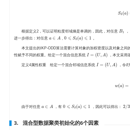
(
)
S
S
δ
(
a
a
)
=
δ
根据定义2，可以证明粒度邻域熵是单调的，因此，对任意
B
B
1
1
⩽
⩽
∈
0
(
)
1
进一步得出：对任意
,
。
a
a
∈
A
A
0
⩽
S
δ
S
(
a
)
⩽
a
1
δ
本文提出的IKP-ODD算法需要计算对象的加权密度以及对象
=
(
,
)
性赋予不同的权重。给定一个混合信息系统
，本文采用
I
I
=
(
U
,
A
U
)
A
=
(
,
)
定义4属性权重 给定一个混合邻域信息系统
，令
δ
I
I
=
(
U
,
A
U
)
A
(
)
=
w
a
w
(
a
)
⩽
⩽
∈
0
(
)
1
2
/
3
由于对任意
，有
，因此可以得出：
a
a
∈
A
A
0
⩽
S
δ
S
(
a
)
⩽
a
1
2
/
3
δ
3. 混合型数据聚类初始化的6个因素