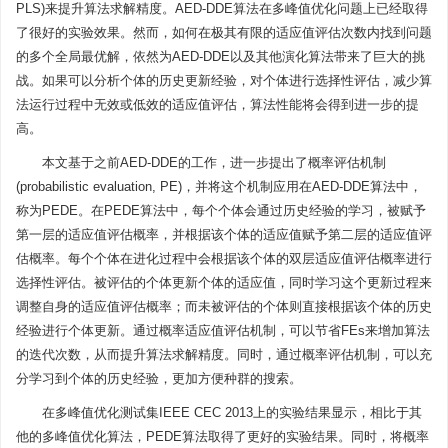
PLS)来提升算法求解精度。AED-DDE算法在多峰值优化问题上已经取得
了很好的实验效果。然而，如何在极其有限的适应值评估次数内找到问题
的多个全局最优解，依然为AED-DDE以及其他演化算法带来了巨大的挑
战。如果可以分析个体的历史更新经验，对个体进行选择性评估，减少算
法运行过程中无效或低效的适应值评估，算法性能将会得到进一步的提
高。
本文基于之前AED-DDE的工作，进一步提出了概率评估机制
(probabilistic evaluation, PE)，并将这个机制应用在AED-DDE算法中，
称为PEDE。在PEDE算法中，每个个体会通过历史经验的学习，被赋予
第一层的适应值评估概率，并根据该个体的适应值赋予第二层的适应值评
估概率。每个个体在进化过程中会根据该个体的双层适应值评估概率进行
选择性评估。被评估的个体更新个体的适应值，同时学习这个更新过程来
调整自身的适应值评估概率；而未被评估的个体则直接根据该个体的历史
经验进行个体更新。通过概率适应值评估机制，可以节省FEs来增加算法
的迭代次数，从而提升算法求解精度。同时，通过概率评估机制，可以充
分学习到个体的历史经验，更加方便种群的搜索。
在多峰值优化测试集IEEE CEC 2013上的实验结果显示，相比于其
他的多峰值优化算法，PEDE算法取得了更好的实验结果。同时，将概率