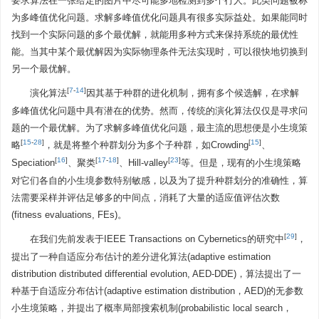
要求算法在一张给定的图片中尽可能多地检测到多个行人。此类问题被称
为多峰值优化问题。求解多峰值优化问题具有很多实际益处。如果能同时
找到一个实际问题的多个最优解，就能用多种方式来保持系统的最优性
能。当其中某个最优解因为实际物理条件无法实现时，可以很快地切换到
另一个最优解。
[
7
-
14
]
演化算法
因其基于种群的进化机制，拥有多个候选解，在求解
多峰值优化问题中具有潜在的优势。然而，传统的演化算法仅仅是寻求问
题的一个最优解。为了求解多峰值优化问题，最主流的思想便是小生境策
[
15
-
28
]
[
15
]
略
，就是将整个种群划分为多个子种群，如Crowding
、
[
16
]
[
17
-
18
]
[
23
]
Speciation
、聚类
、Hill-valley
等。但是，现有的小生境策略
对它们各自的小生境参数特别敏感，以及为了提升种群划分的准确性，算
法需要采样并评估足够多的中间点，消耗了大量的适应值评估次数
(fitness evaluations, FEs)。
[
29
]
在我们先前发表于IEEE Transactions on Cybernetics的研究中
，
提出了一种自适应分布估计的差分进化算法(adaptive estimation
distribution distributed differential evolution, AED-DDE)，算法提出了一
种基于自适应分布估计(adaptive estimation distribution，AED)的无参数
小生境策略，并提出了概率局部搜索机制(probabilistic local search，