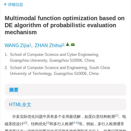
详细信息
Multimodal function optimization based on
DE algorithm of probabilistic evaluation
mechanism
1
2
,
,
WANG Zijia
,
ZHAN Zhihui
1.
School of Computer Science and Cyber Engineering,
Guangzhou University, Guangzhou 510006, China;
2.
School of Computer Science and Engineering, South China
University of Technology, Guangzhou 510006, China
摘要
HTML全文
[
1
]
许多实际优化问题中具有多个全局最优解，如蛋白质结构检测
、电
[
2
]
[
3
]
[
4
-
6
]
磁系统设计
、结构优化
和多行人检测
等。例如，多行人检测通常