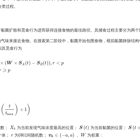
分类过程。
于黏菌扩散和觅食行为进而获得连接食物的最佳路径。其捕食过程主要分为两个
的气味来接近食物。在搜索第二阶段中，黏菌开始包围食物，模拟黏菌静脉结构
拟其觅食行为
×
(
×
(
)
−
(
)
)
,
<
W
S
t
S
t
r
p
B
A
×
S
A
(
t
)
−
S
B
(
t
)
)
,
r
<
p
v
c
×
S
(
t
)
,
r
⩾
p
⩾
r
p
(
)
)
t
+
1
(
t
t
max
)
+
1
)
t
max
(
)
(
代数；
为当前发现气味浓度最高的位置；
为当前黏菌的位置；
X
X
b
S
S
(
t
)
t
S
S
(
t
+
t
1
)
b
∈
(
−
,
)
个体；
为0和1间随机数；
，
为权重：
r
r
v
v
b
∈
(
−
a
,
a
a
)
a
W
W
b