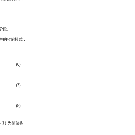
阶段。
中的收缩模式，
(6)
(7)
(8)
+
1
)
为黏菌将