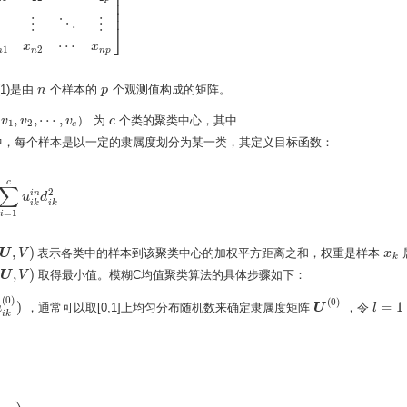
⎥
⎥
⎥
12
⋯
x
1
p
x
21
x
22
⋯
x
2
p
⋮
⋮
⋱
⋮
x
n
1
x
n
2
⋯
x
n
p
]
⎥
⋮
⋱
⋮
⎦
⋯
x
x
1
2
n
n
n
p
1)是由
个样本的
个观测值构成的矩阵。
n
n
p
p
,
,
⋯
,
（
）
为
个类的聚类中心，其中
v
v
v
c
c
,
v
2
,
⋯
,
v
c
）
1
2
c
中，每个样本是以一定的隶属度划分为某一类，其定义目标函数：
c
∑
2
i
n
1
c
u
i
k
u
i
n
d
d
i
k
2
i
k
i
k
=
1
i
,
)
表示各类中的样本到该聚类中心的加权平方距离之和，权重是样本
U
U
,
V
)
V
x
x
k
k
,
)
取得最小值。模糊C均值聚类算法的具体步骤如下：
U
U
,
V
)
V
(
0
)
(
0
)
)
=
1
，通常可以取[0,1]上均匀分布随机数来确定隶属度矩阵
，令
u
)
)
U
U
(
0
)
l
l
=
1
i
k