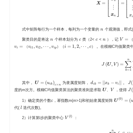
⎢
⎢
⎥
⎢
⎢
⎥
⎢
⎢
⎥
=
=
X
X
=
[
x
1
x
2
⋮
x
n
]
=
[
x
11
x
⎢
⋮
⎣
⎦
⋮
⎣
x
x
n
式中矩阵每行为一个样本，每列为一个变量的
个观测值，即式(
n
n
=
聚类目的是将这
个样本划分为
类（2<
<
），记
n
n
c
c
c
c
n
n
V
V
=
（
v
1
=
,
,
⋯
,
=
1
,
2
,
⋯
,
（
）
（
）
。在模糊C均值聚类
v
v
v
v
i
c
v
i
=
（
v
i
1
,
v
i
2
,
⋯
,
v
i
p
）
（
i
=
1
,
2
,
⋯
,
c
）
1
2
i
i
i
i
p
n
∑
(
,
)
=
J
J
(
U
U
,
V
)
=
V
∑
k
=
1
n
∑
i
=
=
1
k
=
(
)
=
|
|
−
|
|
(
其中，
为隶属度矩阵，
。
U
U
=
(
u
i
k
)
u
c
×
n
d
d
i
k
=
|
|
x
k
−
x
v
i
|
|
v
J
J
(
i
k
i
k
k
i
×
c
n
(
度的
m
次方。模糊C均值聚类算法的聚类准则是求取
、
，使得
U
V
J
J
(
U
、
V
(
0
)
=
(
1）确定类的个数
c
，幂指数
m
(
m
>1)和初始隶属度矩阵
U
U
(
0
)
=
(
u
i
k
(
0
代(
迭代次数)。
l
l
(
)
l
2）计算第l步的聚类中心
：
V
V
(
l
)
n