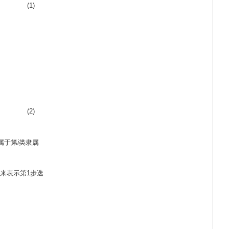
(1)
(2)
属于第
i
类隶属
来表示第1步迭