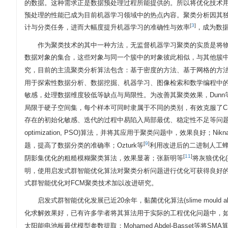
的数据。这种需求正是数据预处理过程所能提供的。所以将优化技术
预处理的性能已成为目前机器学习领域中的热点内容。聚类分析因其
[
3
]
计与分类任务，进而大幅度提升机器学习的准确性与效率
，成为数
作为聚类技术的其中一种方法，无监督机器学习聚类的实质是将
数据对象的集合，这些对象与同一个簇中的对象彼此相似，与其他簇
究，目前的主流聚类分析算法包含：基于密度的方法、基于网格的方法
用于探索性数据分析、数据挖掘、机器学习、图像检索和数学编程中
敏感，处理数据维度较低等缺点与局限性。为改善其聚类效果，Dunn
局限于硬子空间集，每个样本可同时隶属于不同的类别，有效克服了C
存在的初始化敏感、迭代的过程中易陷入局部最优、稳定性不足等问题。K
optimization, PSO)算法，并将其应用于聚类问题中，效果良好；Nikn
[
9
]
题，提高了数据分类的准确率；Ozturk等
利用改进后的二进制人工
[
11
]
阴影集优化的粗糙模糊聚类算法，效果显著；张新明等
将灰狼优化(g
明，使用启发式群智能优化算法对聚类分析问题进行优化可获得良好
式群智能优化对FCM聚类技术加以改进研究。
启发式群智能优化发展已近20余年，黏菌优化算法(slime mould algor
化求解效果好，已有许多学者将其算法用于实际的工程优化问题中，如Z
太阳能电池板最优模型参数提取；Mohamed Abdel-Basset等