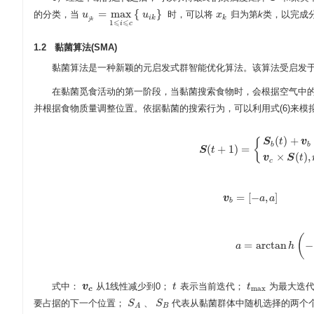
=
max
{
}
的分类，当
时，可以将
归为第
k
类，以完成
u
u
j
k
=
max
1
⩽
i
⩽
c
u
{
u
i
k
}
x
x
k
i
k
k
j
k
⩽
⩽
1
i
c
1.2 黏菌算法(SMA)
黏菌算法是一种新颖的元启发式群智能优化算法。该算法受启发
在黏菌觅食活动的第一阶段，当黏菌搜索食物时，会根据空气中
并根据食物质量调整位置。依据黏菌的搜索行为，可以利用式(6)来模
(
)
+
{
S
t
v
b
b
(
+
1
)
=
S
t
S
(
t
+
1
)
=
{
S
b
(
t
)
+
v
b
×
(
W
×
(
)
,
v
S
t
c
=
[
−
,
]
v
v
b
=
[
−
a
a
,
a
]
a
b
(
=
arctan
−
a
a
=
arctan
h
h
(
−
式中：
从1线性减少到0；
表示当前迭代；
为最大迭
v
v
c
t
t
t
t
max
max
c
要占据的下一个位置；
、
代表从黏菌群体中随机选择的两个
S
S
A
S
S
B
B
A