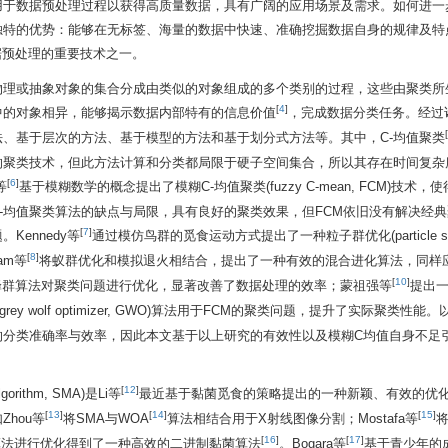
用于数据预处理过程以获得高质量数据，具有广阔的应用场景及需求。如何进一
独特的优势：能够在无标签、海量的数据中快速、准确挖掘数据自身的规律及特
据预处理的重要技术之一。
物理或抽象对象的集合分成由类似的对象组成的多个类别的过程，这些由聚类所
[
4
]
中的对象相异，能够揭示数据内部特有的信息价值
，完成数据分类任务。经过
[
、基于层次的方法、基于模型的方法和基于划分式方法等。其中，C-均值聚类
的聚类技术，但此方法计算和分类都局限于硬子空间集合，所以其存在时间复杂
[
6
]
等
基于模糊数学的概念提出了模糊C-均值聚类(fuzzy C-mean, FCM)技术
-均值聚类算法的缺点与局限，具有良好的聚类效果，但FCM依旧没有解决经
[
7
]
ennedy等
通过模仿鸟群的觅食运动方式提出了一种粒子群优化(particle s
[
8
]
am等
将蚁群优化和模拟退火相结合，提出了一种有效的混合进化算法，同样
[
10
]
蜂群算法对聚类问题进行优化，显著改善了数据处理的效率；蒙祖强等
提出
rey wolf optimizer, GWO)算法用于FCM的聚类问题，提升了实际聚类性
的分类准确率与效率，因此本文基于以上研究的有效性以及模糊C均值自身不足
[
12
]
ithm, SMA)是Li等
最近基于黏菌觅食的策略提出的一种新颖、有效的优
[
13
]
[
14
]
[
15
]
hou等
将SMA与WOA
算法相结合用于X射线图像分割；Mostafa等
将
[
16
]
[
17
]
将SMA算法进行优化得到了一种高效的二进制黏菌算法
。Bogara等
基于青少年的