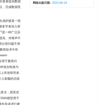
步显著提高数据
网络出版日期:
2022-06-24
点，完成数据统
生成的簇是一组
诸多学者深入研
5
]
是一种广泛应
度高、对噪声不
，使得分类问题不再
典聚类技术中所
warm
应用于聚类问
一种混合蛙跳与
能。以上所述研究表
引入新颖的启发
化算法，因其优
SMA模型用于
成长轨迹进行建