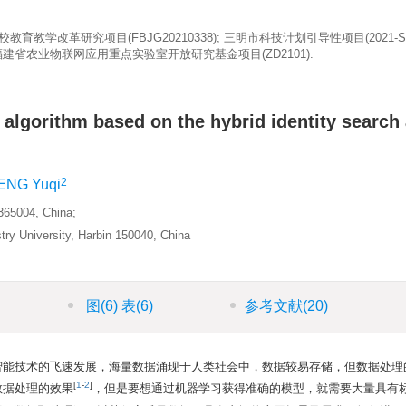
校教育教学改革研究项目(FBJG20210338); 三明市科技计划引导性项目(2021-S
); 福建省农业物联网应用重点实验室开放研究基金项目(ZD2101).
 algorithm based on the hybrid identity search
2
ENG Yuqi
365004, China;
try University, Harbin 150040, China
图
(6)
表
(6)
参考文献
(20)
智能技术的飞速发展，海量数据涌现于人类社会中，数据较易存储，但数据处理
[
1
-
2
]
数据处理的效果
，但是要想通过机器学习获得准确的模型，就需要大量具有