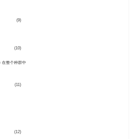
(9)
(10)
)
在整个种群中
(11)
(12)