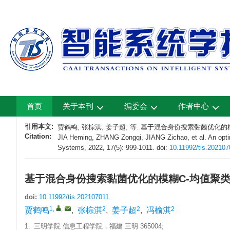
首页
关于本刊
编委会
作者中心
引用本文:
贾鹤鸣, 张棕淇, 姜子超, 等. 基于混合身份搜索黏菌优化的模糊C-均值
Citation:
JIA Heming, ZHANG Zongqi, JIANG Zichao, et al. An optimi
Systems, 2022, 17(5): 999-1011.
doi:
10.11992/tis.202107
基于混合身份搜索黏菌优化的模糊C-均值聚
doi:
10.11992/tis.202107011
1
,
,
2
2
2
贾鹤鸣
,
张棕淇
,
姜子超
,
冯榆淇
1.
三明学院 信息工程学院，福建 三明 365004;