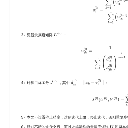
∑
(
(
−
1
)
l
m
u
i
k
=
1
(
)
k
l
=
v
v
i
(
l
)
=
∑
k
=
1
n
(
u
i
k
(
l
−
1
)
i
n
∑
(
(
−
1
)
l
u
i
k
=
1
k
(
)
l
3）更新隶属度矩阵
：
U
U
(
l
)
1
(
)
l
=
u
u
i
k
(
l
)
=
1
∑
k
=
1
n
(
d
i
k
(
l
)
d
j
k
i
k
2
⎛
⎞
(
)
−
1
l
m
n
d
∑
i
k
⎝
⎠
(
)
l
d
=
1
k
j
k
(
)
(
)
l
l
(
)
=
|
|
−
|
|
l
4）计算目标函数
，其中
：
J
J
(
l
)
d
d
i
k
(
l
)
=
|
|
x
k
x
−
v
i
(
l
)
|
v
|
k
i
i
k
(
)
(
)
(
)
l
l
l
(
,
)
=
J
J
(
l
)
U
(
U
(
l
)
,
V
V
(
l
)
)
=
∑
k
=
1
k
5）本文不设置停止精度，达到迭代上限，停止迭代，否则重复步骤
6）经过不断的迭代之后，可以求得最终的隶属度矩阵
和聚类
U
U