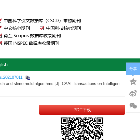
lish
分享
is.202107011
h and slime mold algorithms [J]. CAAI Transactions on Intelligent
PDF下载