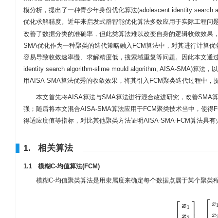
模分析，提出了一种青少年身份优化算法(adolescent identity se
优化求解精度。近年来启发式群智能优化算法多数应用于实际工程问
改善了数据分类的准确率，但此类算法难以改变自身的逻辑收敛效果
SMA优化作为一种聚类的迭代策略融入FCM算法中，对其进行计算
容易导致收敛速率慢、求解精度低，搜索域重复等问题。因此本文通过融合A
identity search algorithm-slime mould algori
用AISA-SMA算法优秀的收敛效果，将其引入FCM聚类迭代过程中，
本文首先将AISA算法与SMA算法进行混合改进研究，改善SM
强；随后将本文混合AISA-SMA算法应用于FCM聚类技术当中，使
得适应度值等指标，对比其他聚类方法证明AISA-SMA-FCM算法具
1. 相关算法
1.1 模糊C-均值算法(FCM)
模糊C-均值聚类算法是用隶属度来确定每个数据点属于某个聚类
⎡
⎡
⎤
x
x
1
⎢
⎢
⎥
x
x
2