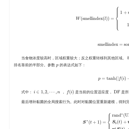
⎧
⎪
⎪
⎪
1
+
⎨
(
s
m
e
l
l
i
n
d
e
x
(
)
)
=
⎪
W
l
W
(
s
m
e
l
l
i
n
d
e
x
(
l
)
)
=
{
1
+
r
×
log
(
b
F
−
S
⎪
⎩
⎪
s
m
e
l
l
i
n
d
e
x
=
s
o
s
m
e
l
l
i
n
d
e
x
=
s
o
r
t
当食物浓度较高时，区域权重较大；反之权重转移到其他区域。
排名靠前的半部分。参数
的表达式如下：
p
p
=
tanh
(
|
(
)
p
p
=
tanh
(
f
|
f
(
i
)
i
−
D
∈
1
,
2
,
⋯
,
(
)
D
F
式中：
，
是当前的位置适应度，
是所
i
i
∈
1
,
2
,
⋯
,
n
n
f
f
(
i
)
i
D
F
最后增补黏菌的全局搜索行为。此时对黏菌位置重新建模，得到
⎧
⎪
∗
r
a
n
d
(
U
⎨
∗
(
)
+
⎩
(
+
1
)
=
⎪
S
t
S
t
S
∗
(
t
+
1
)
=
{
r
a
n
d
∗
(
U
B
−
L
B
)
+
L
b
∗
(
)
,