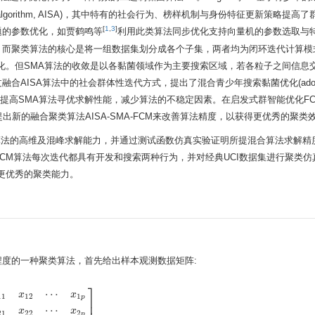
arch algorithm, AISA)，其中特有的社会行为、榜样机制与身份特征更新策略提
[
1
,
3
]
题的参数优化，如贾鹤鸣等
利用此类算法同步优化支持向量机的参数选取与
，而聚类算法的核心是将一组数据集划分成各个子集，两者均为闭环迭代计算模
优化。但SMA算法的收敛是以各黏菌领域作为主要搜索区域，若各粒子之间信息
ISA算法中的社会群体性迭代方式，提出了混合青少年搜索黏菌优化(adoles
thm, AISA-SMA)算法，以提高SMA算法寻优求解性能，减少算法的不稳定因素。在启发式群智能优
提出新的融合聚类算法AISA-SMA-FCM来改善算法精度，以获得更优秀的聚类
A算法的高维及混峰求解能力，并通过测试函数仿真实验证明所提混合算法求解精
得FCM算法每次迭代都具有开发和搜索两种行为，并对经典UCI数据集进行聚类
有更优秀的聚类能力。
程度的一种聚类算法，首先给出样本观测数据矩阵:
⎤
⋯
x
x
11
12
1
p
⎥
⋯
x
x
21
22
2
p