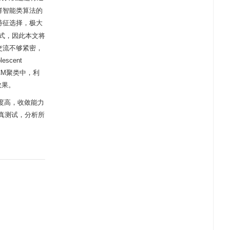
高了群智能类算法的
特征选择，极大
式，因此本文将
交流不够紧密，
cent
化FCM聚类中，利
效果。
度高，收敛能力
仿真测试，分析所