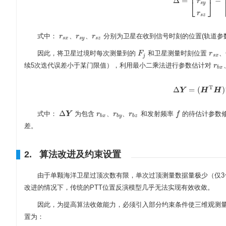
⎢
⎥
Δ
=
−
⎣
⎦
Δ
=
[
r
s
x
r
s
y
r
s
z
]
−
[
r
b
r
s
y
r
s
z
式中：
、
、
分别为卫星在收到信号时刻的位置(轨道参
r
r
r
r
s
x
、
r
s
y
、
r
s
z
s
x
s
y
s
z
因此，将卫星过境时每次测量到的
和卫星测量时刻位置
、
F
F
j
r
r
s
x
、
j
s
x
续5次迭代误差小于某门限值），利用最小二乘法进行参数估计对
r
r
b
x
b
x
T
Δ
=
(
)
Y
Δ
Y
=
H
(
H
T
H
H
)
−
1
Δ
式中：
为包含
、
、
和发射频率
的待估计参数
Δ
Y
Y
r
r
r
f
f
r
b
x
、
r
b
y
、
r
b
z
b
x
b
y
b
z
差。
2. 算法改进及约束设置
由于单颗海洋卫星过顶次数有限，单次过顶测量数据量极少（仅3
改进的情况下，传统的PTT位置反演模型几乎无法实现有效收敛。
因此，为提高算法收敛能力，必须引入部分约束条件使三维观测量
置为：