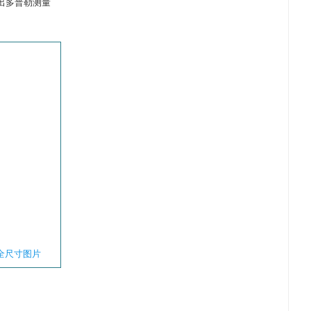
出多普勒测量
全尺寸图片