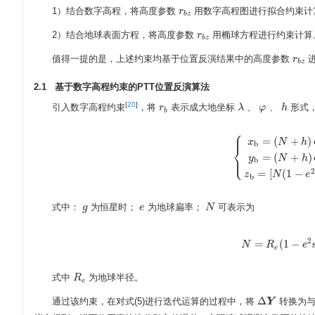
1）结合数字高程，将高度参数
用数字高程图进行拟合约束计
r
r
b
z
b
z
2）结合地球表面方程，将高度参数
用椭球方程进行约束计算
r
r
b
z
b
z
值得一提的是，上述约束均基于位置反演结果中的高度参数
r
r
b
z
b
z
2.1 基于数字高程约束的PTT位置反演算法
[
20
]
引入数字高程约束
，将
表示成大地坐标
、
、
形式
r
r
b
λ
λ
φ
φ
h
h
b
⎧
⎪
=
(
+
)
x
N
h
b
⎨
⎩
=
(
+
)
⎪
{
x
b
=
(
N
+
h
)
cos
λ
cos
(
y
N
h
b
2
=
[
(
1
−
z
N
e
b
式中：
为恒星时；
为地球扁率；
可表示为
g
g
e
e
N
N
2
=
(
1
−
N
N
=
R
R
e
(
1
−
e
2
sin
e
e
式中
为地球半径。
R
R
e
e
Δ
通过该约束，在对式(5)进行迭代运算的过程中，将
转换为
Δ
Y
Y