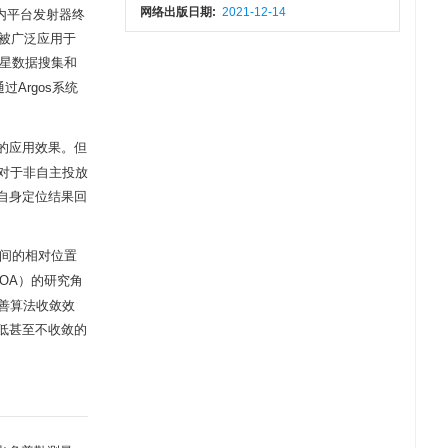
网络出版日期:
2021-12-14
围内平台发射器终
力，被广泛应用于
星数据搜集和
过Argos系统
态的应用效果。但
，对于非自主投放
自身定位结果回
间的相对位置
，TDOA）的研究角
善算法收敛效
低甚至不收敛的