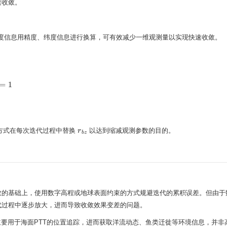
速收敛。
度信息用精度、纬度信息进行换算，可有效减少一维观测量以实现快速收敛。
=
1
2
=
1
方式在每次迭代过程中替换
以达到缩减观测参数的目的。
r
r
b
z
b
z
数的基础上，使用数字高程或地球表面约束的方式规避迭代的累积误差。但由于
代过程中逐步放大，进而导致收敛效果变差的问题。
主要用于海面PTT的位置追踪，进而获取洋流动态、鱼类迁徙等环境信息，并非