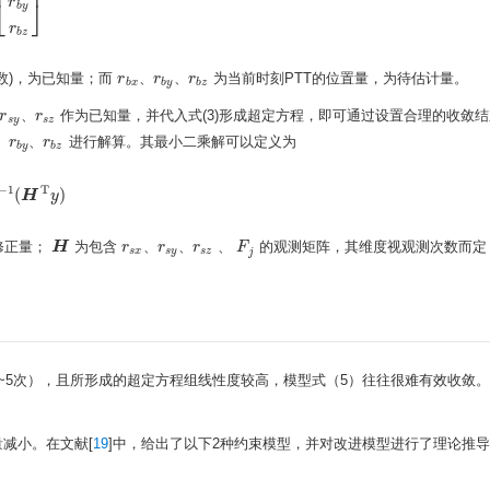
⎢
⎥
⎣
⎦
x
r
b
y
r
b
z
]
r
b
y
r
b
z
数)，为已知量；而
、
、
为当前时刻PTT的位置量，为待估计量。
r
r
r
r
b
x
、
r
b
y
、
r
b
z
b
x
b
y
b
z
、
作为已知量，并代入式(3)形成超定方程，即可通过设置合理的收敛
r
r
r
s
y
、
r
s
z
s
y
s
z
、
、
进行解算。其最小二乘解可以定义为
r
r
、
r
b
y
、
r
b
z
b
y
b
z
−
1
T
(
)
(
H
T
H
y
)
y
修正量；
为包含
、
、
、
的观测矩阵，其维度视观测次数而
H
H
r
r
r
F
F
j
r
s
x
、
r
s
y
、
r
s
z
s
x
s
y
s
z
j
~5次），且所形成的超定方程组线性度较高，模型式（5）往往很难有效收敛
减小。在文献[
19
]中，给出了以下2种约束模型，并对改进模型进行了理论推