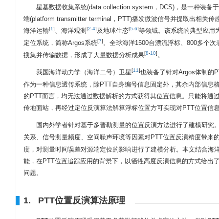
星基数据收集系统(data collection system，DC
端(platform transmitter terminal，PTT)播发
[
1
]
[
2
-
4
]
[
5
-
6
]
海洋运输
、海洋观测
及地球生态
等领域。该系统的典型应用
[
7
]
定位系统，简称Argos系统
。全球海洋1500台漂流浮标、800多个次
[
8
-
10
]
搜集并传输数据，形成了大量数据分析成果
。
[
11
]
我国海洋动力学（海洋二号）卫星
也装备了针对Argos体制
作为一种信息透传系统，除PTT自身编号信息固定外，其余内部信息格
的PTT而言，均无法通过数据解析的方式获得其位置信息。只能将通
传地面站，再经过定位反演算法解算浮标位置方可实现对PTT位置信
国内外学者针对基于多普勒测量的位置反演方法进行了建模研究。
关系、信号测量频度、空间噪声环境等因素对PTT位置反演精度带来的
度，对测量时间误差对源端定位的影响进行了建模分析。本文结合海
能，在PTT位置追踪应用的背景下，以牺牲高度反演信息的方式给出
问题。
1. PTT位置反演算法原理