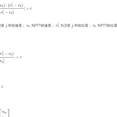
j
)
⋅
(
−
)
v
r
r
s
b
b
]
+
(
r
s
j
−
r
b
)
|
r
s
j
−
r
b
|
]
+
ε
ε
∣
∣
j
−
r
r
∣
∣
s
b
j
卫星
时刻速度；
为PTT的速度；
为卫星
时刻位置；
为PTT的位
j
j
v
v
b
r
r
s
j
j
j
r
r
b
s
b
b
j
(
−
)
r
r
s
b
+
−
r
b
)
|
r
s
j
−
r
b
|
+
ε
ε
∣
r
∣
b
+
ε
⎡
⎤
r
b
x