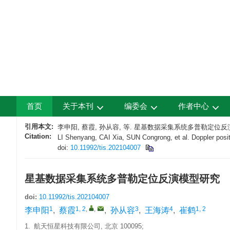
首页
关于本刊
编委会
作者中心
引用本文:
李申阳, 蔡霞, 孙从容, 等. 星基数据采集系统多普勒定位反演模型研究 
Citation:
LI Shenyang, CAI Xia, SUN Congrong, et al. Doppler positi
doi:
10.11992/tis.202104007
星基数据采集系统多普勒定位反演模型研究
doi:
10.11992/tis.202104007
1
1, 2
,
,
3
4
1, 2
李申阳
,
蔡霞
,
孙从容
,
王海涛
,
崔鹤
1.
航天恒星科技有限公司, 北京 100095;