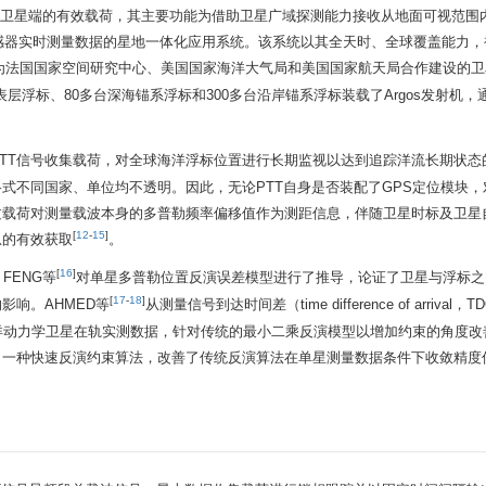
S)，是一种装备于卫星端的有效载荷，其主要功能为借助卫星广域探测能力接收从地面可视范
微波信号并提取出相关传感器实时测量数据的星地一体化应用系统。该系统以其全天时、全球覆盖能
为法国国家空间研究中心、美国国家海洋大气局和美国国家航天局合作建设的卫
表层浮标、80多台深海锚系浮标和300多台沿岸锚系浮标装载了Argos发射机，通
的PTT信号收集载荷，对全球海洋浮标位置进行长期监视以达到追踪洋流长期状
式不同国家、单位均不透明。因此，无论PTT自身是否装配了GPS定位模块
过载荷对测量载波本身的多普勒频率偏移值作为测距信息，伴随卫星时标及卫星
[
12
-
15
]
息的有效获取
。
[
16
]
FENG等
对单星多普勒位置反演误差模型进行了推导，论证了卫星与浮标之
[
17
-
18
]
影响。AHMED等
从测量信号到达时间差（time difference of arrival
洋动力学卫星在轨实测数据，针对传统的最小二乘反演模型以增加约束的角度改
了一种快速反演约束算法，改善了传统反演算法在单星测量数据条件下收敛精度