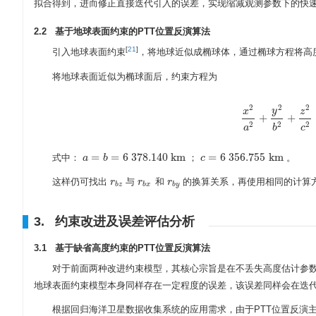
拟合得到，进而修正直接迭代引入的误差，实现缩减观测参数下的快
2.2 基于地球表面约束的PTT位置反演算法
[
21
]
引入地球表面约束
，将地球近似成椭球体，通过椭球方程将高
将地球表面近似为椭球面后，约束方程为
2
2
2
y
x
z
+
+
x
2
a
2
+
y
2
b
2
+
z
2
c
2
2
2
a
b
c
=
=
6
378.140
km
=
6
356.755
km
式中：
；
。
a
a
=
b
=
b
6
378.140
km
c
c
=
6
356.755
km
这样仍可找出
与
和
的换算关系，再使用相同的计算
r
r
b
z
r
r
b
x
r
r
b
y
b
z
b
x
b
y
3. 约束改进及误差评估分析
3.1 基于缺省高度约束的PTT位置反演算法
对于前面两种改进约束模型，其核心宗旨是在不丢失高度估计参
地球表面约束模型本身同样存在一定程度的误差，该误差同样会在迭
根据回归海洋卫星数据收集系统的应用需求，由于PTT位置反演