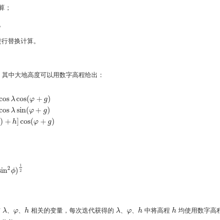
算；
。
进行替换计算。
，其中大地高度可以用数字高程给出：
cos
cos
(
+
)
λ
φ
g
cos
sin
(
+
)
φ
+
g
)
y
b
=
(
N
+
h
)
cos
λ
sin
(
φ
+
g
)
z
b
=
[
N
(
1
−
e
2
)
+
h
]
cos
(
φ
+
g
)
λ
φ
g
)
+
]
cos
(
+
)
h
φ
g
1
2
sin
)
2
ϕ
)
1
2
ϕ
2
与
、
、
相关的变量，每次迭代获得的
、
、
中将高程
均使用数字高程图
λ
φ
h
λ
φ
h
h
h
λ
、
φ
、
h
λ
、
φ
、
h