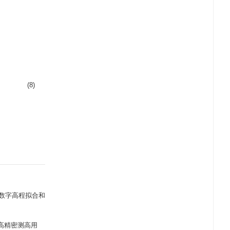
(8)
数字高程拟合和
高精密测高用