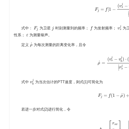
j
(
−
v
s
=
[
1
−
F
F
j
=
f
f
[
1
−
(
v
s
j
−
v
b
)
⋅
j
j
式中：
为卫星
时刻测量到的频率；
为发射频率；
为
F
F
j
j
j
f
f
v
v
s
j
s
j
性系；
为测量噪声。
ε
ε
˙
定义
为每次测量的距离变化率，且令
ρ
ρ
˙
j
j
(
−
)
⋅
v
v
s
b
˙
=
ρ
ρ
˙
=
(
v
s
j
−
v
b
j
)
⋅
(
r
s
j
∣
j
−
r
∣
s
j
式中
为当次估计的PTT速度，则式(1)可简化为
v
v
b
j
b
˙
=
(
1
−
)
F
F
j
=
f
f
(
1
−
ρ
˙
)
ρ
+
ε
j
若进一步对式(2)进行简化，令
⎡
⎤
r
s
x