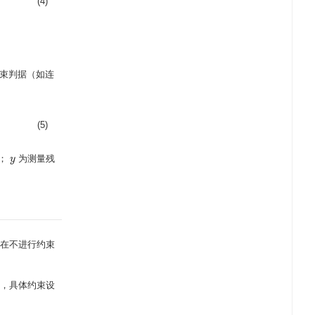
(4)
结束判据（如连
(5)
定；
为测量残
y
y
。在不进行约束
导，具体约束设