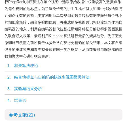
权PageRank排序算法在每个视图中选取原始数据中权重较高的数据点作
为每个视图的地标点，为了避免传统的手工生成相似度矩阵中指数函数与
近邻点个数的选择，本文利用凸二次规划函数直接从数据中获得每个视图
的相似度矩阵，融合多视图信息，将生成的多视图共识相似度矩阵作为自
编码器的输入，利用自编码器替代拉普拉斯矩阵特征分解获得多视图数据
的联合嵌入表示，最后利用K-means算法进行最后的聚类划分。为了避免
微调环节覆盖之前所得最优参数从而获得更精确的聚类结果，本文将自编
码器的重建损失和聚类损失放在同一学习框架下从而能够对自编码器的参
数和聚类中心进行联合更新。
1. 相关算法理论
2. 结合地标点与自编码的快速多视图聚类算法
3. 实验与结果分析
4. 结束语
参考文献
(21)