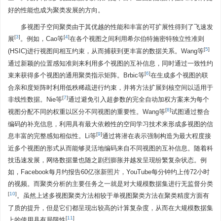
好的性能也成为聚类发展的方向。
多视图子空间聚类由于其优越的性能和丰富的可扩展性得到了飞速发
[
3
]
[
4
]
展
。例如，Cao等
在各个视图之间利用希尔伯特施密特独立性准则
[
5
]
(HSIC)进行视图间相互约束，从而捕获到更丰富的数据关系。Wang等
通过新颖的位置感知准则来利用多个视图的互补信息，同时通过一致性约
[
6
]
束来获得多个视图的通用聚类指示矩阵。Brbic等
在生成多个视图的联
合亲和度矩阵时利用低秩稀疏进行约束，并将方法扩展到核空间以适用于
[
7
]
非线性数据。Nie等
通过避免引入超参数的完全自动加权方案来为每个
[
8
]
视图分配不同的权重以区分不同视图的重要性。Wang等
试图通过整合
编码的补充信息，利用具有最大依赖性的空间学习技术来形成多视图的信
[
9
]
息丰富的完整感知相似性。Li等
通过将潜在表示强制构造为最大程度接
近多个视图的形式从而能够灵活地编码来自不同视图的互补信息。随着科
技迅速发展，网络数据量也随之剧烈膨胀并越发呈现纷繁复杂状态。例
如，Facebook每月约报告60亿张新照片，YouTube每分钟约上传72小时
的视频。而聚类分析的主要任务之一就是对大规模数据集进行无监督分类
[
10
]
。虽然上述多视图聚类方法相较于单视图聚类方法在聚类精度方面有
了质的提升，但是它们都呈现出较高的计算复杂度，从而在大规模数据集
[
11
]
上的使用具有局限性
。