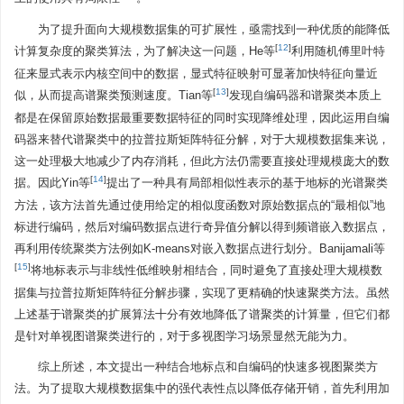
为了提升面向大规模数据集的可扩展性，亟需找到一种优质的能降低
[
12
]
计算复杂度的聚类算法，为了解决这一问题，He等
利用随机傅里叶特
征来显式表示内核空间中的数据，显式特征映射可显著加快特征向量近
[
13
]
似，从而提高谱聚类预测速度。Tian等
发现自编码器和谱聚类本质上
都是在保留原始数据最重要数据特征的同时实现降维处理，因此运用自编
码器来替代谱聚类中的拉普拉斯矩阵特征分解，对于大规模数据集来说，
这一处理极大地减少了内存消耗，但此方法仍需要直接处理规模庞大的数
[
14
]
据。因此Yin等
提出了一种具有局部相似性表示的基于地标的光谱聚类
方法，该方法首先通过使用给定的相似度函数对原始数据点的“最相似”地
标进行编码，然后对编码数据点进行奇异值分解以得到频谱嵌入数据点，
再利用传统聚类方法例如K-means对嵌入数据点进行划分。Banijamali等
[
15
]
将地标表示与非线性低维映射相结合，同时避免了直接处理大规模数
据集与拉普拉斯矩阵特征分解步骤，实现了更精确的快速聚类方法。虽然
上述基于谱聚类的扩展算法十分有效地降低了谱聚类的计算量，但它们都
是针对单视图谱聚类进行的，对于多视图学习场景显然无能为力。
综上所述，本文提出一种结合地标点和自编码的快速多视图聚类方
法。为了提取大规模数据集中的强代表性点以降低存储开销，首先利用加