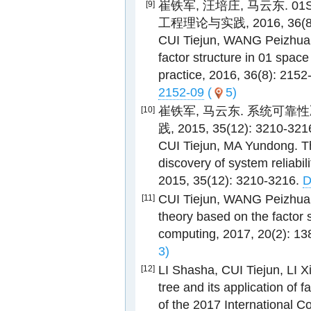
崔铁军, 汪培庄, 马云东. 
[9]
工程理论与实践, 2016, 36(8):
CUI Tiejun, WANG Peizhuan
factor structure in 01 space
practice, 2016, 36(8): 215
2152-09
(
5)
崔铁军, 马云东. 系统可靠
[10]
践, 2015, 35(12): 3210-321
CUI Tiejun, MA Yundong. Th
discovery of system reliabil
2015, 35(12): 3210-3216.
D
CUI Tiejun, WANG Peizhuang
[11]
theory based on the factor 
computing, 2017, 20(2): 1
3)
LI Shasha, CUI Tiejun, LI Xi
[12]
tree and its application of 
of the 2017 International 