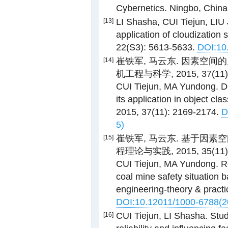
Cybernetics. Ningbo, Chin
LI Shasha, CUI Tiejun, LIU 
[13]
application of cloudization 
22(S3): 5613-5633.
DOI:10
崔铁军, 马云东. 因素空间
[14]
机工程与科学, 2015, 37(11):
CUI Tiejun, MA Yundong. Defi
its application in object cl
2015, 37(11): 2169-2174.
D
5)
崔铁军, 马云东. 基于因素
[15]
程理论与实践, 2015, 35(11):
CUI Tiejun, MA Yundong. Re
coal mine safety situation 
engineering-theory & practi
DOI:10.12011/1000-6788(2
CUI Tiejun, LI Shasha. Stu
[16]