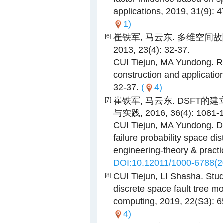
applications, 2019, 31(9):
1)
崔铁军, 马云东. 多维空间
[6]
2013, 23(4): 32-37.
CUI Tiejun, MA Yundong. Re
construction and application
32-37.
(
4)
崔铁军, 马云东. DSFT的
[7]
与实践, 2016, 36(4): 1081-
CUI Tiejun, MA Yundong. Dis
failure probability space di
engineering-theory & practi
DOI:10.12011/1000-6788(2
CUI Tiejun, LI Shasha. Stud
[8]
discrete space fault tree mo
computing, 2019, 22(S3): 
4)