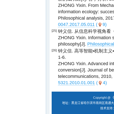
ZHONG Yixin. From Mechani
information ecology: success
Philosophical analysis, 201
0047.2017.05.011
(
9)
钟义信. 从信息科学视角看《信息哲学
[25]
ZHONG Yixin. Information s
philosophy[J].
Philosophical
钟义信. 高等智能•机制主义•信息
[26]
1-6.
ZHONG Yixin. Advanced int
conversion[J]. Journal of be
telecommunications, 2010, 
5321.2010.01.001
(
4)