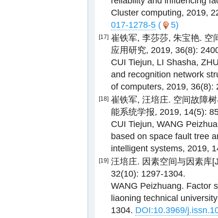
reliability and influencing f
Cluster computing, 2019, 
017-1278-5
(
5)
崔铁军, 李莎莎, 朱宝艳. 
[17]
应用研究, 2019, 36(8): 240
CUI Tiejun, LI Shasha, ZHU
and recognition network stru
of computers, 2019, 36(8)
崔铁军, 汪培庄. 空间故障
[18]
能系统学报, 2019, 14(5): 85
CUI Tiejun, WANG Peizhuang.
based on space fault tree a
intelligent systems, 2019, 
汪培庄. 因素空间与因素库[J]
[19]
32(10): 1297-1304.
WANG Peizhuang. Factor spa
liaoning technical universit
1304.
DOI:10.3969/j.issn.