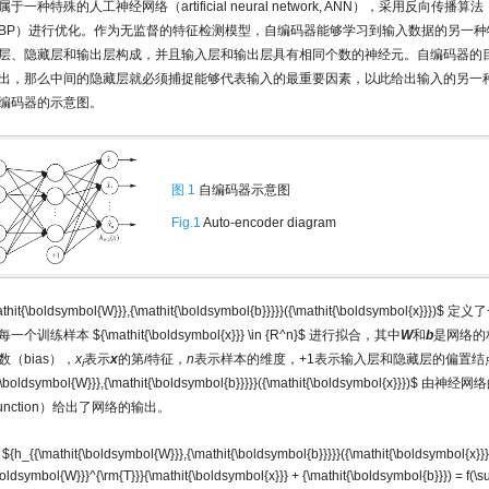
于一种特殊的人工神经网络（artificial neural network, ANN），采用反向传播算法（
tion, BP）进行优化。作为无监督的特征检测模型，自编码器能够学习到输入数据的另一
层、隐藏层和输出层构成，并且输入层和输出层具有相同个数的神经元。自编码器的
出，那么中间的隐藏层就必须捕捉能够代表输入的最重要因素，以此给出输入的另一
编码器的示意图。
图 1
自编码器示意图
Fig.1
Auto-encoder diagram
thit{\boldsymbol{W}}},{\mathit{\boldsymbol{b}}}}}({\mathit{\boldsymbol{x}}})$
定义了
每一个训练样本
${\mathit{\boldsymbol{x}}} \in {R^n}$
进行拟合，其中
W
和
b
是网络的权
（bias），
x
表示
x
的第
i
特征，
n
表示样本的维度，+1表示输入层和隐藏层的偏置结
i
{\boldsymbol{W}}},{\mathit{\boldsymbol{b}}}}}({\mathit{\boldsymbol{x}}})$
由神经网络
on function）给出了网络的输出。
${h_{{\mathit{\boldsymbol{W}}},{\mathit{\boldsymbol{b}}}}}({\mathit{\boldsymbol{x}}}
\boldsymbol{W}}}^{\rm{T}}}{\mathit{\boldsymbol{x}}} + {\mathit{\boldsymbol{b}}}) = f(\s