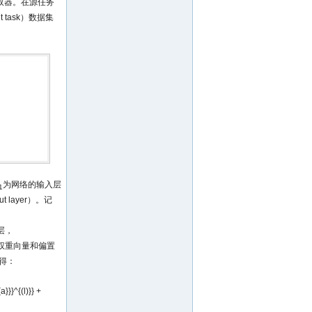
取器。在源任务
 task）数据集
为网络的输入层
1
t layer）。记
层，
权重向量和偏置
获得：
}}}^{(l)}} +