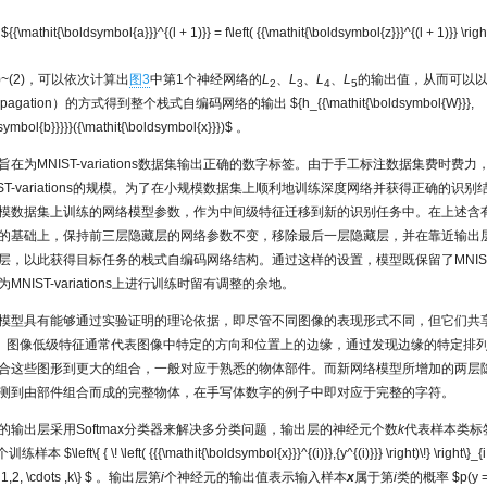
${{\mathit{\boldsymbol{a}}}^{(l + 1)}} = f\left( {{\mathit{\boldsymbol{z}}}^{(l + 1)}} \righ
)~(2)，可以依次计算出
图3
中第1个神经网络的
L
、
L
、
L
、
L
的输出值，从而可以
2
3
4
5
 propagation）的方式得到整个栈式自编码网络的输出
${h_{{\mathit{\boldsymbol{W}}},
dsymbol{b}}}}}({\mathit{\boldsymbol{x}}})$
。
旨在为MNIST-variations数据集输出正确的数字标签。由于手工标注数据集费时费
ST-variations的规模。为了在小规模数据集上顺利地训练深度网络并获得正确的识
模数据集上训练的网络模型参数，作为中间级特征迁移到新的识别任务中。在上述含
的基础上，保持前三层隐藏层的网络参数不变，移除最后一层隐藏层，并在靠近输出
层，以此获得目标任务的栈式自编码网络结构。通过这样的设置，模型既保留了MNIS
MNIST-variations上进行训练时留有调整的余地。
模型具有能够通过实验证明的理论依据，即尽管不同图像的表现形式不同，但它们共
。图像低级特征通常代表图像中特定的方向和位置上的边缘，通过发现边缘的特定排
合这些图形到更大的组合，一般对应于熟悉的物体部件。而新网络模型所增加的两层
测到由部件组合而成的完整物体，在手写体数字的例子中即对应于完整的字符。
的输出层采用Softmax分类器来解决多分类问题，输出层的神经元个数
k
代表样本类标
个训练样本
$\left\{ { \! \left( {{{\mathit{\boldsymbol{x}}}^{(i)}},{y^{(i)}}} \right)\!} \right\}
{ 1,2, \cdots ,k\} $
。输出层第
i
个神经元的输出值表示输入样本
x
属于第
i
类的概率
$p(y =