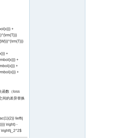
ol{x}}} +
}^{\rm{T}}}
{W}}}^{\rm{T}}}
x}}} +
ymbol{x}}} +
ymbol{x}}} +
ymbol{x}}} +
数（loss
之间的差异替换
{1}{2}} \left\|
}} \right) -
} \right\|_2^2$