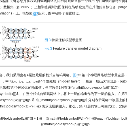
模型的关键思想是将栈式自编码网络的内部隐藏层当作一个通用的中间级图像特征提
 task）数据集（如MNIST）上预训练得到的图像特征能够被复用在其他的目标任务（target
ariations）上。模型如
图3
所示，图中省略了偏置结点。
图 3
特征迁移模型示意图
Fig.3
Feature transfer model diagram
务，我们采用含有4层隐藏层的栈式自编码网络。
图3
中第1个神经网络模型中最左层
L
er），中间
L
、
L
、
L
、
L
是4个隐藏层（hidden layer），最后一层
L
为输出层（outpu
2
3
4
5
6
示第
i
层第
j
个神经元的输出值，当层数是1时有
${{\mathit{\boldsymbol{a}}}^{(1)}} =
dsymbol{x}}}$
。在整个栈式自编码网络中，将上一层的输出作为下一层的输入。在第
l
oldsymbol{W}}}^{(l)}}$
和
${{\mathit{\boldsymbol{b}}}^{(l)}}$
分别表示网络中该层上的
hit{\boldsymbol{z}}}^{(l)}}$
表示该层的输入。那么，第
l
+1层的输出可由式(1)、(2)
it{\boldsymbol{z}}}^{(l + 1)}} = {{\mathit{\boldsymbol{W}}}^{(l)}}{{\mathit{\boldsymbol{a
{{\mathit{\boldsymbol{b}}}^{(l)}}$