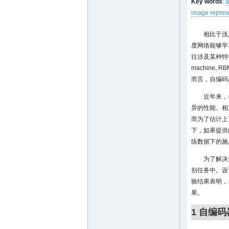
Key words
:
a
image repres
相比于浅
度网络能够学
往涉及某种特征
machine, R
而言，自编码
近年来，
异的性能。相
而为了估计上
下，如果提供
练数据下的施
为了解决
别任务中。设
验结果表明，
果。
1 自编码