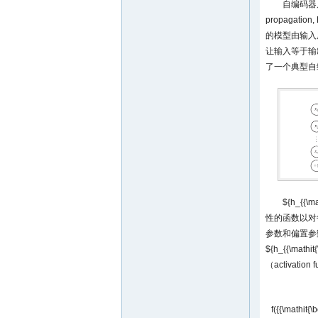
自编码器属
propaga
的模型由输入
让输入等于输
了一个典型自
${h_{{\ma
性的函数以对
参数和偏置参数
${h_{{\mathit
（activati
f({{\mathit{