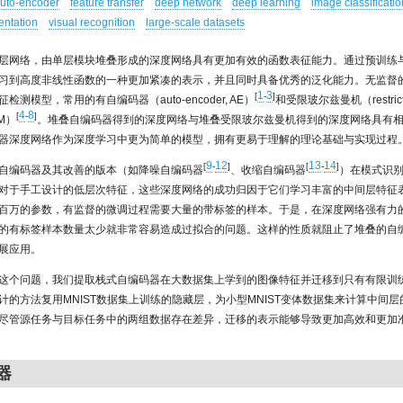
uto-encoder
feature transfer
deep network
deep learning
image classificatio
entation
visual recognition
large-scale datasets
层网络，由单层模块堆叠形成的深度网络具有更加有效的函数表征能力。通过预训练
习到高度非线性函数的一种更加紧凑的表示，并且同时具备优秀的泛化能力。无监督
1
3
[
-
]
检测模型，常用的有自编码器（auto-encoder, AE）
和受限玻尔兹曼机（restricte
4
8
[
-
]
BM）
。堆叠自编码器得到的深度网络与堆叠受限玻尔兹曼机得到的深度网络具有
器深度网络作为深度学习中更为简单的模型，拥有更易于理解的理论基础与实现过程
9
12
13
14
[
-
]
[
-
]
自编码器及其改善的版本（如降噪自编码器
、收缩自编码器
）在模式识
对于手工设计的低层次特征，这些深度网络的成功归因于它们学习丰富的中间层特征
百万的参数，有监督的微调过程需要大量的带标签的样本。于是，在深度网络强有力
的有标签样本数量太少就非常容易造成过拟合的问题。这样的性质就阻止了堆叠的自
展应用。
这个问题，我们提取栈式自编码器在大数据集上学到的图像特征并迁移到只有有限训
计的方法复用MNIST数据集上训练的隐藏层，为小型MNIST变体数据集来计算中间
尽管源任务与目标任务中的两组数据存在差异，迁移的表示能够导致更加高效和更加
器