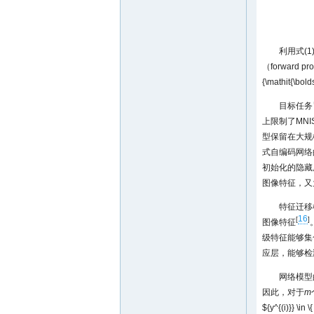
利用式(1
（forward
{\mathit{\bol
目标任务
上限制了MNI
型保留在大规
式自编码网络
初始化的隐藏
图像特征，又为
特征迁移
16
[
]
图像特征
级特征能够集
应层，能够检
网络模型
因此，对于
m
${y^{(i)}} \in \