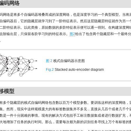
自编码网络
码网络是将多个自编码器堆叠而成的深度网络，也是深度学习的一个典型模型。当将
自编码器后，它的隐藏层就学习到了一阶特征表示。然后这层隐藏层特征就作为另一
二阶特征表示。以此类推，原始数据的多阶特征表示便可以逐一得到。在构建深度网
去除输出层，只保留各阶学习到的特征表示。
图2
给出了包含两个隐藏层和一个最终
。
图 2
栈式自编码器示意图
Fig.2
Stacked auto-encoder diagram
迁移模型
有多个隐藏层的栈式自编码网络包含数以百万个模型参数。要训练这样的深度网络，
集。然而，现实中这样规模庞大的有标签数据集并不多见，直接从几百个或者几千个
数是一件十分困难的事情。现有的解决方式包括手工标注数据集或者进行数据扩充，
大地增加了任务的执行时间。那么，需要每次都为新的识别任务寻找上万个有标签的