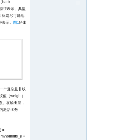
back
种特征表示。典型
目标是尽可能地
种表示。
图1
给出
一个复杂且非线
值（weight）
点。在输出层，
的激活函数
) =
um\nolimits_{i =