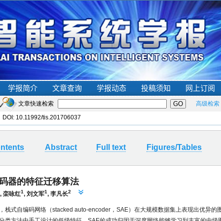
文章快速检索
高级检索
8 DOI:
10.11992/tis.201706037
ntents
Abstract
Full text
Figures/Tables
码器的特征迁移算法
1
1
2
,
栾咏红
,
刘文军
,
李凡长
栈式自编码网络（stacked auto-encoder，SAE）在大规模数据集上表现出优
分类方法中手工设计的低级特征，SAE的成功归因于深度网络能够学习到丰富的中级