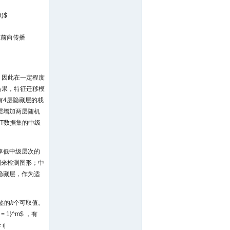
t)$
以前向传播
力，因此在一定程度
别结果，特征迁移模
有4层隐藏层的栈
层增加两层随机
T数据集的中级
享低中级层次的
列来检测图形；中
隐藏层，作为适
签的
k
个可取值。
_{i = 1}^m$
，有
 i|