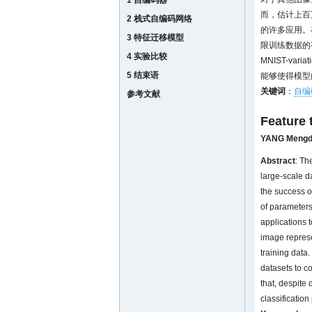
1 自编码器
而，估计上百
2 栈式自编码网络
的许多应用。
3 特征迁移模型
限训练数据的
4 实验比较
MNIST-v
5 结束语
能够使得模型
关键词
：
自编
参考文献
Feature 
YANG Meng
Abstract
: Th
large-scale da
the success o
of parameters
applications t
image represe
training data
datasets to c
that, despite 
classificatio