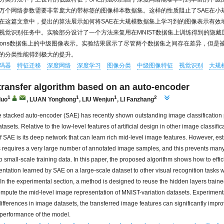
万个网络参数需要非常庞大的带标签的图像样本数据集。这样的性质阻止了SAE在小
在这篇文章中，提出的算法展示如何将SAE在大规模数据集上学习到的图像表示有效
视觉识别任务中。实验部分设计了一个方法来复用在MNIST数据集上训练得到的隐藏
ariations数据集上的中级图像表示。实验结果展示了尽管两个数据集之间存在差异，但
的分类性能得到极大的提升。
码器
特征迁移
深度网络
深度学习
图像分类
中级图像特征
视觉识别
大规
transfer algorithm based on an auto-encoder
1
1
1
2
duo
,
LUAN Yonghong
,
LIU Wenjun
,
LI Fanzhang
e stacked auto-encoder (SAE) has recently shown outstanding image classification
tasets. Relative to the low-level features of artificial design in other image classifi
f SAE is its deep network that can learn rich mid-level image features. However, est
 requires a very large number of annotated image samples, and this prevents ma
o small-scale training data. In this paper, the proposed algorithm shows how to effici
ntation learned by SAE on a large-scale dataset to other visual recognition tasks w
. In the experimental section, a method is designed to reuse the hidden layers trai
ompute the mid-level image representation of MNIST-variation datasets. Experiment
differences in image datasets, the transferred image features can significantly impr
n performance of the model.