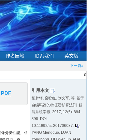
下一篇»
0
引用本文
PDF
杨梦铎, 栾咏红, 刘文军, 等. 基于
自编码器的特征迁移算法[J]. 智
能系统学报, 2017, 12(6): 894-
898. DOI:
10.11992/tis.201706037
.
YANG Mengduo, LUAN
异的图像分类性能。相
Yonghong, LIU Wenjun, et al.
图像特征。然