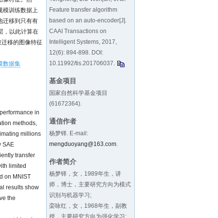
Feature transfer algorithm
规模训练数据上
based on an auto-encoder[J].
地迁移到只有有
CAAI Transactions on
层，以此计算在
Intelligent Systems, 2017,
是被迁移的图像特征
12(6): 894-898. DOI:
10.11992/tis.201706037
.
模数据集
基金项目
国家自然科学基金项目
(61672364).
 performance in
通信作者
cation methods,
杨梦铎. E-mail:
imating millions
mengduoyang@163.com
.
ny SAE
ently transfer
作者简介
ith limited
杨梦铎，女，1989年生，讲
ned on MNIST
师，博士，主要研究方向为模式
al results show
识别与机器学习;
ove the
栾咏红，女，1968年生，副教
授，主要研究方向为强化学习;