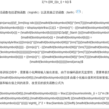
1}^n {{W_i}{x_i} + b}) $
15
[
]
函数包括逻辑函数（logistic）以及双曲正切函数（tanh）
：
in{array}{l}{f_{\rm{\log istic}}}({{\mathit{\boldsymbol{W}}}^{\rm{T}}}{\mathit{\boldsymb
t{\boldsymbol{b}}}) = \displaystyle\frac{1}{{1 + {{\rm{e}}^{ - ({{\mathit{\boldsymbol{W}}
oldsymbol{x}}} + {\mathit{\boldsymbol{b}}})}}}}\\[10pt]{f_{\tanh }}({{\mathit{\boldsymbol
{\mathit{\boldsymbol{x}}} + {\mathit{\boldsymbol{b}}}) =
isplaystyle\frac{{{{\rm{e}}^{{{\mathit{\boldsymbol{W}}}^{\rm{T}}}{\mathit{\boldsymbol{
{\boldsymbol{b}}}}} - {{\rm{e}}^{ - ({{\mathit{\boldsymbol{W}}}^{\rm{T}}}{\mathit{\bolds
{\boldsymbol{b}}})}}}}{{{{\rm{e}}^{{{\mathit{\boldsymbol{W}}}^{\rm{T}}}{\mathit{\bolds
{\boldsymbol{b}}}}} + {{\rm{e}}^{ - ({{\mathit{\boldsymbol{W}}}^{\rm{T}}}{\mathit{\bolds
{\mathit{\boldsymbol{b}}})}}}}\end{array}$
络训练过程中，需要最小化网络输入输出差值。由于自编码器的无监督性，需要将损失函
({\mathit{\boldsymbol{W}}},{\mathit{\boldsymbol{b}}})$
由最小化输出值和对应标签值
值和输出值之间的差异。改变后的损失函数公式为
{\boldsymbol{W}}},{\mathit{\boldsymbol{b}}}) = \frac{1}{m}\sum\nolimits_{i = 1}^m {\frac
athit{\boldsymbol{W}}},{\mathit{\boldsymbol{b}}}}}\left( {{{\mathit{\boldsymbol{x}}}^{(i)}
boldsymbol{x}}}^{(i)}}} \right\|_2^2 + \frac{\lambda }{2}\left\| {\mathit{\boldsymbol{W}}