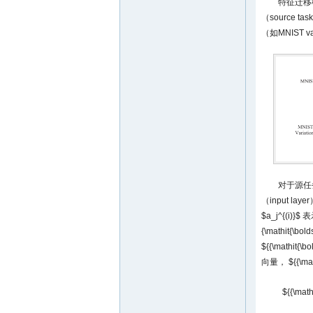
特征迁移
（source
（如MNIST v
对于源任
（input lay
$a_j^{(i)}$
表
{\mathit{\bol
${{\mathit{\b
向量，
${{\mat
${{\math