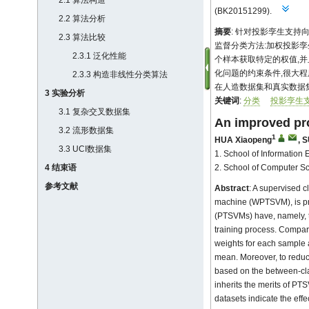
2.1 算法构造
(BK20151299).
2.2 算法分析
摘要
: 针对投影孪生支持
2.3 算法比较
监督分类方法:加权投影孪生支
2.3.1 泛化性能
个样本获取特定的权值,
化问题的约束条件,很大程
2.3.3 构造非线性分类算法
在人造数据集和真实数据
3 实验分析
关键词
:
分类
投影孪生
3.1 复杂交叉数据集
An improved pro
3.2 流形数据集
1
HUA Xiaopeng
,
S
3.3 UCI数据集
1. School of Information
4 结束语
2. School of Computer S
参考文献
Abstract
: A supervised c
machine (WPTSVM), is pro
(PTSVMs) have, namely, th
training process. Compar
weights for each sample 
mean. Moreover, to reduc
based on the between-cla
inherits the merits of PT
datasets indicate the ef