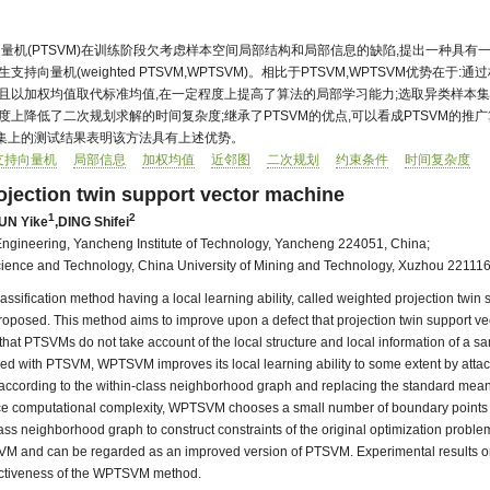
向量机(PTSVM)在训练阶段欠考虑样本空间局部结构和局部信息的缺陷,提出一种具有
持向量机(weighted PTSVM,WPTSVM)。相比于PTSVM,WPTSVM优势在于
并且以加权均值取代标准均值,在一定程度上提高了算法的局部学习能力;选取异类样本
度上降低了二次规划求解的时间复杂度;继承了PTSVM的优点,可以看成PTSVM的推
集上的测试结果表明该方法具有上述优势。
支持向量机
局部信息
加权均值
近邻图
二次规划
约束条件
时间复杂度
jection twin support vector machine
1
2
UN Yike
,
DING Shifei
 Engineering, Yancheng Institute of Technology, Yancheng 224051, China;
cience and Technology, China University of Mining and Technology, Xuzhou 221116
lassification method having a local learning ability, called weighted projection twin 
posed. This method aims to improve upon a defect that projection twin support v
at PTSVMs do not take account of the local structure and local information of a s
ed with PTSVM, WPTSVM improves its local learning ability to some extent by attach
according to the within-class neighborhood graph and replacing the standard mean
e computational complexity, WPTSVM chooses a small number of boundary points i
ss neighborhood graph to construct constraints of the original optimization probl
SVM and can be regarded as an improved version of PTSVM. Experimental results on 
fectiveness of the WPTSVM method.