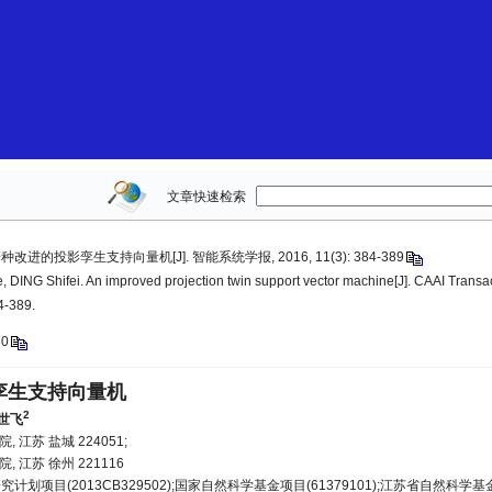
文章快速检索
种改进的投影孪生支持向量机[J]. 智能系统学报, 2016, 11(3): 384-389
DING Shifei. An improved projection twin support vector machine[J]. CAAI Transact
4-389.
30
孪生支持向量机
2
世飞
 江苏 盐城 224051;
, 江苏 徐州 221116
计划项目(2013CB329502);国家自然科学基金项目(61379101);江苏省自然科学