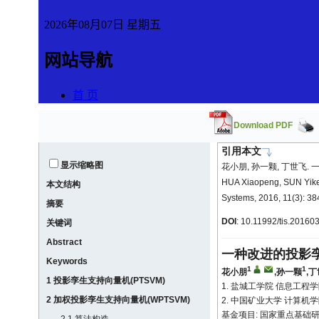
Download PDF
引用本文
显示缩略图
花小朋, 孙一颗, 丁世飞. 一
HUA Xiaopeng, SUN Yike, 
本文结构
Systems, 2016, 11(3): 38
摘要
DOI
:
10.11992/tis.20160
关键词
Abstract
一种改进的投影
Keywords
1
1
花小朋
,
孙一颗
,
丁
1 投影孪生支持向量机(PTSVM)
1. 盐城工学院 信息工程学院,
2 加权投影孪生支持向量机(WPTSVM)
2. 中国矿业大学 计算机学院
基金项目: 国家重点基础研究