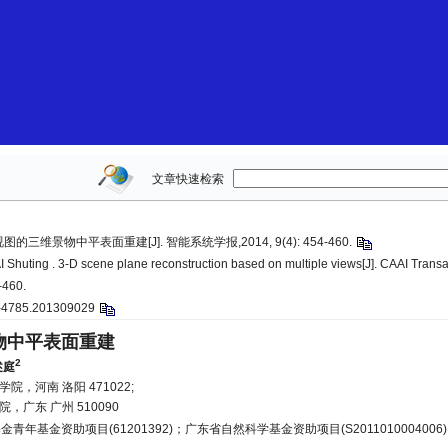
文章快速检索
视图的三维景物中平表面重建[J]. 智能系统学报,2014, 9(4): 454-460.
I Shuting . 3-D scene plane reconstruction based on multiple views[J]. CAAI Transac
-460.
73-4785.201309029
物中平表面重建
2
述庭
院，河南 洛阳 471022;
院，广东 广州 510090
青年基金资助项目(61201392)；广东省自然科学基金资助项目(S201101000400