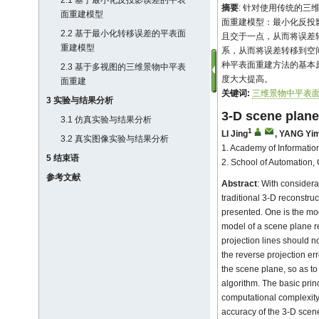
2.1 基于最小化反投影误差的平表
摘要
: 针对使用传统的
面重建模型
面重建模型：最小化反投
2.2 基于最小化转移误差的平表面
且交于一点，从而将误差
重建模型
系，从而将误差转移到空
种平表面重建方法的基本
2.3 基于多视图的三维景物中平表
度大大提高。
面重建
关键词:
三维景物中平表
3 实验与结果分析
3-D scene plane
3.1 仿真实验与结果分析
1
LI Jing
,
YANG Yim
3.2 真实图像实验与结果分析
1. Academy of Informati
5 结束语
2. School of Automation
参考文献
Abstract
: With considera
traditional 3-D reconstr
presented. One is the mod
model of a scene plane re
projection lines should n
the reverse projection e
the scene plane, so as to
algorithm. The basic prin
computational complexity
accuracy of the 3-D scene