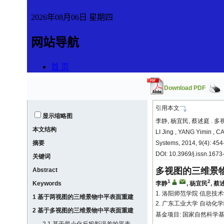
Download PDF
引用本文
显示缩略图
李静, 杨宜民, 蔡述庭 . 多
本文结构
LI Jing , YANG Yimin , CA
摘要
Systems, 2014, 9(4): 454
DOI: 10.3969/j.issn.16
关键词
多视图的三维景
Abstract
1
2
Keywords
李静
,
杨宜民
,
蔡
1. 洛阳师范学院 信息技术学
1 基于两视图的三维景物中平表面重建
2. 广东工业大学 自动化学
2 基于多视图的三维景物中平表面重建
基金项目: 国家自然科学基金