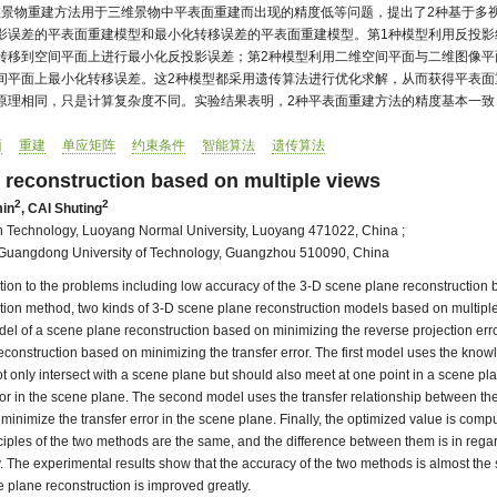
三维景物重建方法用于三维景物中平表面重建而出现的精度低等问题，提出了2种基于多
影误差的平表面重建模型和最小化转移误差的平表面重建模型。第1种模型利用反投影
转移到空间平面上进行最小化反投影误差；第2种模型利用二维空间平面与二维图像平
间平面上最小化转移误差。这2种模型都采用遗传算法进行优化求解，从而获得平表面
原理相同，只是计算复杂度不同。实验结果表明，2种平表面重建方法的精度基本一致
面
重建
单应矩阵
约束条件
智能算法
遗传算法
 reconstruction based on multiple views
2
2
in
,
CAI Shuting
on Technology, Luoyang Normal University, Luoyang 471022, China
;
, Guangdong University of Technology, Guangzhou 510090, China
tion to the problems including low accuracy of the 3-D scene plane reconstruction 
uction method, two kinds of 3-D scene plane reconstruction models based on multipl
el of a scene plane reconstruction based on minimizing the reverse projection error
construction based on minimizing the transfer error. The first model uses the know
ot only intersect with a scene plane but should also meet at one point in a scene pl
rror in the scene plane. The second model uses the transfer relationship between t
 minimize the transfer error in the scene plane. Finally, the optimized value is comp
ciples of the two methods are the same, and the difference between them is in regar
. The experimental results show that the accuracy of the two methods is almost th
 plane reconstruction is improved greatly.