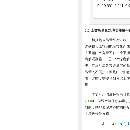
9
19.881
0.841
0.
3.3 土壤热储量对地表能量
根据地表能量平衡方程，
统获得太阳辐射能后转化而来
主要是由各分量不在一个平衡
表的观测量，
G
是5 cm深
步。在近地层为常通量层的条
能量的不同步主要是由
G
引起
表。此时，需要仔细考虑土壤
用。
本文利用谐波分析法计算
2004
)。假设土壤体积容量(
C
忽略，则地表温度随时间的变
土壤热传导方程