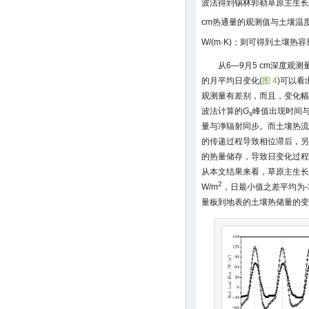
波法得到锡林郭勒草原主生长
cm热通量的观测值与土壤温度
W/(m·K)；则可得到土壤热容
从6—9月5 cm深度观测
的月平均日变化(
图 4
)可以看
观测量有差别，而且，变化幅
波法计算的
G
峰值出现时间
s
量与净辐射同步。而土壤热流
的传递过程导致相位滞后，另
的热量储存，导致日变化过程
从本文结果来看，草原主生长
2
W/m
，日最小值之差平均为-30
量板到地表的土壤热储量的变