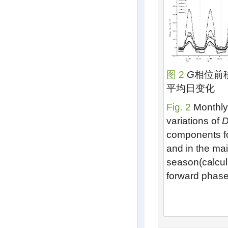
图 2
G
相位前
平均日变化
Fig. 2
Monthly
variations of
components fo
and in the ma
season(calcul
forward phase