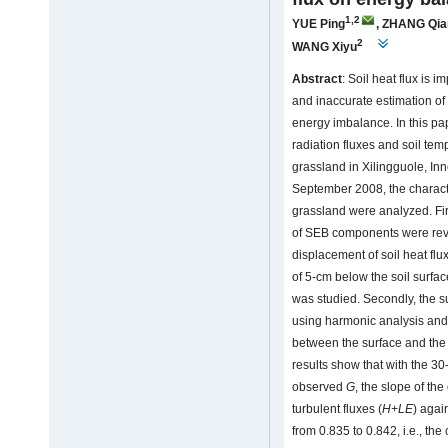
1,2
YUE Ping
,
ZHANG Qia
2
WANG Xiyu
Abstract
: Soil heat flux is 
and inaccurate estimation of s
energy imbalance. In this pa
radiation fluxes and soil tem
grassland in Xilingguole, In
September 2008, the characte
grassland were analyzed. Fir
of SEB components were rev
displacement of soil heat flux
of 5-cm below the soil surfa
was studied. Secondly, the sur
using harmonic analysis and t
between the surface and the
results show that with the 3
observed
G
, the slope of th
turbulent fluxes (
H+LE
) agai
from 0.835 to 0.842, i.e., th