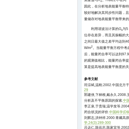
测量值与
R
、
H
和
LE
不在同
n
因此，在分析地表能量平衡特
较好地解决其同步性问题，且
量储存对地表能量平衡带来的
利用谐波法计算的
G
与5
s
位存在差异，而且其振幅的大
之间日最大值之差平均达到46.0
2
W/m
。当能量平衡方程中考
后，能量闭合率可以达到97.
的观测值相比，能量闭合率提
算是提高地表能量平衡度的关
参考文献
符淙斌,温刚.2002.中国北
29
郭建侠,卞林根,戴永久.20
分析及不平衡原因的探索.
中国
李正泉,于贵瑞,温学发等.2004
闭合状况的评价.
中国科学(D辑),
刘辉志,洪钟祥.2000.青藏
学,24(3):289-300
吕达仁,陈佐忠,陈家宜等.20