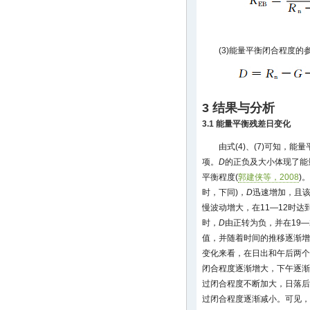
(3)能量平衡闭合程度的
3 结果与分析
3.1 能量平衡残差日变化
由式(4)、(7)可知，
项。
D
的正负及大小体现了能
平衡程度(
郭建侠等，2008
)
时，下同)，
D
迅速增加，且
慢波动增大，在11—12时达
时，
D
由正转为负，并在19—
值，并随着时间的推移逐渐增
变化来看，在日出和午后两个
闭合程度逐渐增大，下午逐渐
过闭合程度不断加大，日落后
过闭合程度逐渐减小。可见，