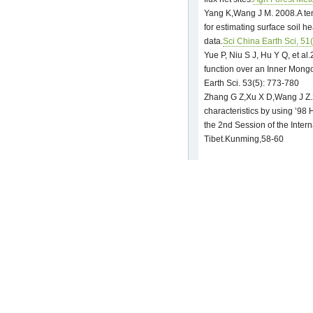
Yang K,Wang J M. 2008.A tem
for estimating surface soil h
data.
Sci China Earth Sci, 51
Yue P, Niu S J, Hu Y Q, et al.
function over an Inner Mongo
Earth Sci. 53(5): 773-780
Zhang G Z,Xu X D,Wang J Z.
characteristics by using ’9
the 2nd Session of the Int
Tibet.Kunming,58-60