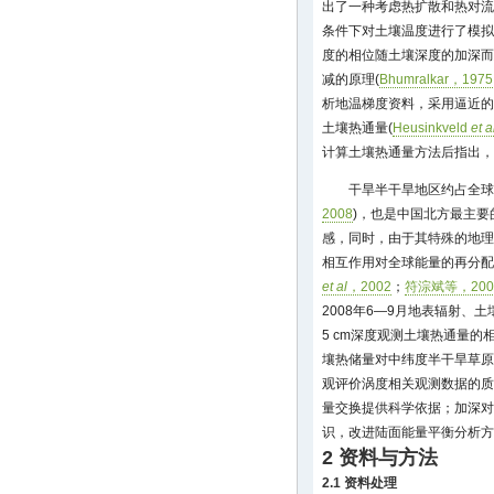
出了一种考虑热扩散和热对流
条件下对土壤温度进行了模拟
度的相位随土壤深度的加深而
减的原理(
Bhumralkar，1975
析地温梯度资料，采用逼近的
土壤热通量(
Heusinkveld
et a
计算土壤热通量方法后指出，
干旱半干旱地区约占全球陆
2008
)，也是中国北方最主
感，同时，由于其特殊的地理
相互作用对全球能量的再分配
et al
，2002
；
符淙斌等，200
2008年6—9月地表辐射、
5 cm深度观测土壤热通量
壤热储量对中纬度半干旱草原
观评价涡度相关观测数据的质
量交换提供科学依据；加深对
识，改进陆面能量平衡分析方
2 资料与方法
2.1 资料处理