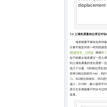
displacement
3.2 土壤热通量相位滞后对
地表能量平衡转化和传输
分量可能是对前一时间段接受
(
郭建侠等，2008
)。根据
图 1
由于能量从地表通过一层土壤
到土壤热通量的变化需要一定
他几个分量。
G
的相位滞后进
若将
G
相位前移30 min，则
D
2
)。当
G
相位前移后，对
D
进
减小；
D<0
时，极小值和平均
原主生长期能量不闭合与过闭
改善。