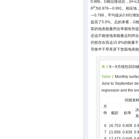
0.986。
G
相位移动后，(
H+L
2
R
为0.976—0.991。相应地
—0.788，平均值从0.69
提高了5.0%。总的来看，
G
算的地表能量闭合率都有所提
还远不能使地表能量达到闭合
仍然存在高达15.8%的能
导致半干旱草原下垫面地表
表 2
6—9月线性回归
Table 2
Monthly surfac
June to September deri
regression and the en
同期资
月
决
份
截距
斜率
系
6
16.753
0.809
0.
7
21.856
0.839
0.
8
17.473
0.849
0.