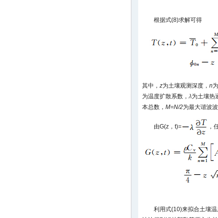
根据式(8)求解可得
其中，
z
为土壤观测深度，
n
为温度扩散系数，
λ
为土壤热
本总数，
M=N/2
为最大谐波波
由G(z，t)=
，
利用式(10)来拟合土