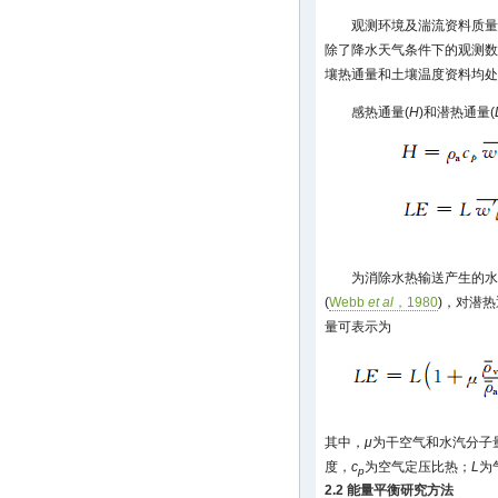
观测环境及湍流资料质量
除了降水天气条件下的观测数
壤热通量和土壤温度资料均处理
感热通量(
H
)和潜热通量(
为消除水热输送产生的水
(
Webb
et al
，1980
)，对潜
量可表示为
其中，
μ
为干空气和水汽分子
度，
c
为空气定压比热；
L
为
p
2.2 能量平衡研究方法