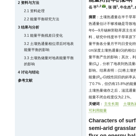
2 资料与方法
1,2
1
3
岳 平
,
张 强
,
牛生杰
,
2.1 资料处理
摘要
：土壤热通量在半干旱草
2.2 能量平衡研究方法
热通量估计不够准确是导致地
3 结果与分析
年6—9月锡林郭勒草原主生
3.1 能量平衡残差日变化
料，研究中纬度半干旱草原下
3.2 土壤热通量相位滞后对地表
量平衡各分量月平均日变化特
能量平衡的影响
cm深度土壤热通量(
G
)的相
量平衡产生的影响；其次，利
3.3 土壤热储量对地表能量平衡
量(
G
)，分析了地表到热流
的影响
s
影响。结果表明：(1)将土壤
4 讨论与结论
能量(
R
-
G
)线性回归的斜率从0
n
参考文献
了0.7%，但仍有15.8%的
土壤热量储存之后，湍流通量
能量不闭合程度仅为2.1%。
关键词
：
主生长期
土壤热
可利用能量
Characters of sur
semi-arid grasslan
flux on energy ba