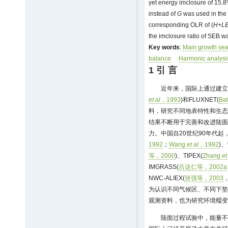
yet energy imclosure of 15.8
instead of
G
was used in the 
corresponding OLR of (
H+L
the imclosure ratio of SEB w
Key words
:
Main growth se
balance
Harmonic analysi
1 引 言
近年来，国际上通过建立
et al
，1993
)和FLUXNET(
Ba
料，研究不同地表特性和生态
结果不断用于完善和改进陆面
力。中国自20世纪90年代起，
1992
；
Wang
et al
，1992
)、
等，2000
)、TIPEX(
Zhang
et
IMGRASS(
吕达仁等，2002a
NWC-ALIEX(
张强等，2003
为认识不同气候区、不同下垫
观测资料，也为研究环境蠕变
陆面过程试验中，能量不