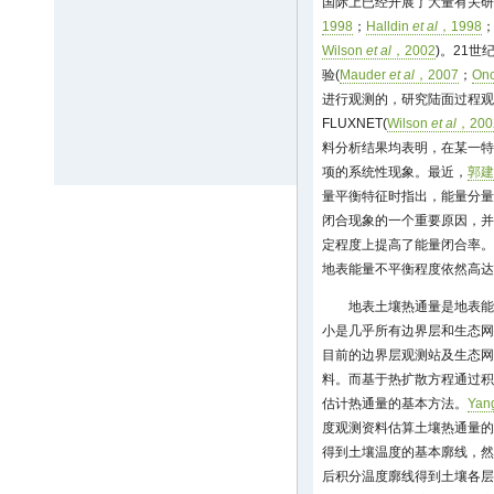
国际上已经开展了大量有关研
1998
；
Halldin
et al
，1998
Wilson
et al
，2002
)。21世
验(
Mauder
et al
，2007
；
On
进行观测的，研究陆面过程观
FLUXNET(
Wilson
et al
，200
料分析结果均表明，在某一特
项的系统性现象。最近，
郭建
量平衡特征时指出，能量分量
闭合现象的一个重要原因，并
定程度上提高了能量闭合率。
地表能量不平衡程度依然高达2
地表土壤热通量是地表能
小是几乎所有边界层和生态网
目前的边界层观测站及生态网
料。而基于热扩散方程通过积
估计热通量的基本方法。
Yan
度观测资料估算土壤热通量的
得到土壤温度的基本廓线，然
后积分温度廓线得到土壤各层