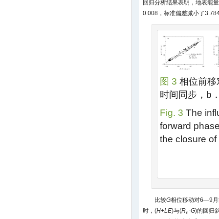
回归分析结果表明，地表能量
0.008，标准偏差减小了3.78
图 3
相位前移
时间同步，b． 
Fig. 3
The infl
forward phase
the closure o
比较
G
相位移动对6—9月
时，(
H+LE
)与(
R
-
G
)的回归斜
n