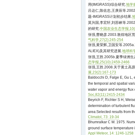
用(IMGRASS)综合研究.
地学前缘
吕达仁,陈佐忠,王庚辰等.20
题-IMGRASS计划初步结果.
地
莫兴国,李宏轩,刘苏峡等.2
的研究.
中国农业生态学报,10(1)
张强,曹晓彦.2003.敦煌地
气科学,27(2):245-254
张强,黄荣辉,卫国安等.200
ALIEX)及其研究进展.
地球科学进
张强,王胜.2005b.夏季绿
态学报,25(10):2459-2466
张强,王胜.2008.关于黄土
展,23(2):167-173
Baldocchi D, Falge E, Gu L, 
the temporal and spatial vari
water vapor and energy flux 
Soc,82(11):2415-2434
Beyrich F, Richter S H, Weis
determination of turbulent 
area:Selected results from 
Climatol, 73: 19-34
Bhumralkar C M. 1975. Numer
ground surface temperature i
Appl Meteor, 14: 1246-1258