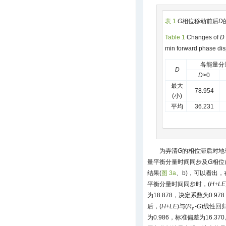
表 1
G
相位移动前后
D
Table 1
Changes of
D
min forward phase di
各能量分
D
D
>0
最大
78.954
(小)
平均
36.231
为弄清
G
的相位滞后对地
量平衡分量时间同步及
G
相位前
结果(
图 3a
、b)，可以看出，
平衡分量时间同步时，(
H+LE
为18.878，决定系数为0.97
后，(
H+LE
)与(
R
-
G
)线性回归
n
为0.986，标准偏差为16.37