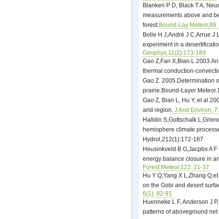
Blanken P D, Black T A, Neum
measurements above and bel
forest.
Bound-Lay Meteor,89:
Bolle H J,André J C,Arrue J 
experiment in a desertificati
Geophys,11(2):173-189
Gao Z,Fan X,Bian L.2003.An 
thermal conduction-convectio
Gao Z. 2005.Determination of 
prairie.Bound-Layer Meteor.
Gao Z, Bian L, Hu Y, et al.20
arid region.
J Arid Environ, 7
Halldin S,Gottschalk L,Grie
hemisphere climate processe
Hydrol,212(1):172-187
Heusinkveld B G,Jacpbs A F G
energy balance closure in an 
Forest Meteor,122: 21-37
Hu Y Q,Yang X L,Zhang Q,et 
on the Gobi and desert surfa
6(1): 82-91
Huenneke L F, Anderson J P
patterns of aboveground net