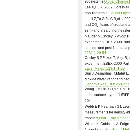
ecosystems.
Global Change B
Lee X,Hu X. 2002. Forest-air
non-flat terrain.
Bound-Layer 
Liu H Z,Tu G,Fu C B,et al.20
and CO
fluxes of cropland 
2
semi-arid area of northeaste
Mauder M,Oncley S P,Vogt R
experiment EBEX-2000 PartⅡ
sensors and post-field data
123(1): 29-54
Oncley S P,Foken T, Vogt R, 
experiment EBEX-2000 Part 
Layer Meteor,123(1):1-28
Sun J,Desjardins R,Mahrt L, 
dioxide,water vapor and ozon
Geophys Res, 103: 258-273
Wang J M,Liu X H,Ma Y M. 19
in the surface layer of HEIFE
104
Webb E K,Pearman G I, Leuni
measurements for density eff
transfer.
Quart J Roy Meteor 
Wilson K, Goldstein A, Falge 
flux net sites.
Agri Forest Met