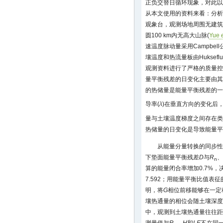
正负交替日循环现象，对此以
从本文使用的资料来看：分析
观象台，观测场地周围无建筑
圆100 km内无高大山脉(
Yue
速温度脉动量采用Campbel
壤温度和热流量板由Hukseflu
观测资料进行了严格的质量控
量平衡残差的日变化主要由其
的热储量是能量平衡残差的一
导率(
λ
)在垂直方向的变化后，根
量与土壤温度梯度之间存在类
热储量的日变化是导致能量平
从能量分量转换的同步性
下垫面能量平衡残差
D
与
R
、
n
算的能量闭合率增加0.7%，
7.592；用能量平衡比值表
明，将
G
相位前移能够在一定
壤热通量的相位会随土壤深度
中，观测到土壤热通量往往距