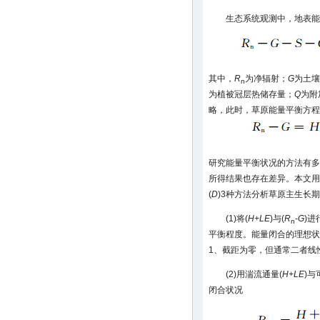
生态系统观测中，地表能
其中，
R
为净辐射；
G
为土壤
n
为植被冠层热储存量；
Q
为附
略，此时，草原能量平衡方程
研究能量平衡状况的方法有多
所得结果也存在差异。本文用
(
D
)3种方法分析草原主生长
(1)将(
H+LE
)与(
R
-
G
)
n
平衡程度。能量闭合的理想状
1、截距为零，但通常二者线
(2)用湍流通量(
H+LE
)与
闭合状况