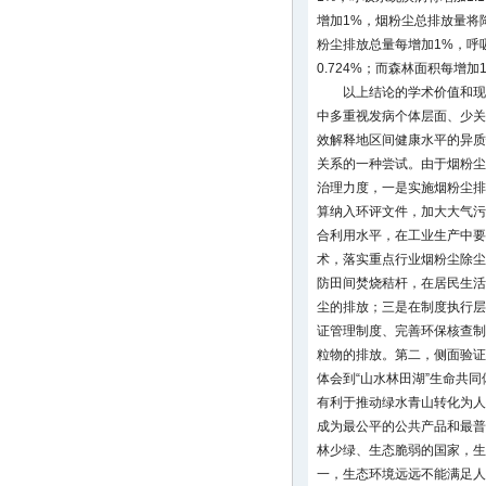
增加1%，烟粉尘总排放量将降
粉尘排放总量每增加1%，呼吸
0.724%；而森林面积每增加
以上结论的学术价值和现
中多重视发病个体层面、少关
效解释地区间健康水平的异质
关系的一种尝试。由于烟粉尘
治理力度，一是实施烟粉尘排
算纳入环评文件，加大大气污
合利用水平，在工业生产中要
术，落实重点行业烟粉尘除尘
防田间焚烧秸杆，在居民生活
尘的排放；三是在制度执行层
证管理制度、完善环保核查制
粒物的排放。第二，侧面验证
体会到“山水林田湖”生命共同
有利于推动绿水青山转化为人
成为最公平的公共产品和最普
林少绿、生态脆弱的国家，生
一，生态环境远远不能满足人