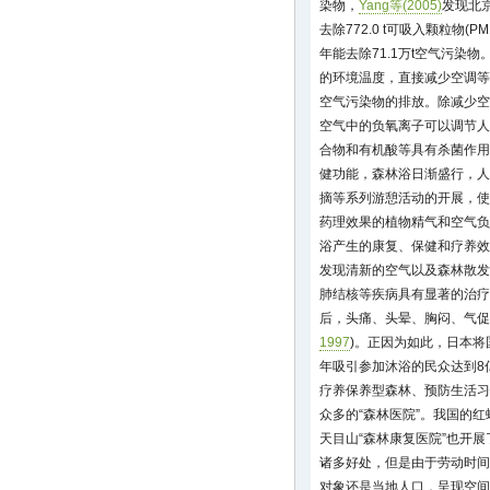
染物，
Yang等(2005)
发现北
去除772.0 t可吸入颗粒物(PM
年能去除71.1万t空气污染
的环境温度，直接减少空调等
空气污染物的排放。除减少空
空气中的负氧离子可以调节人
合物和有机酸等具有杀菌作用
健功能，森林浴日渐盛行，人
摘等系列游憩活动的开展，使
药理效果的植物精气和空气负
浴产生的康复、保健和疗养
发现清新的空气以及森林散发
肺结核等疾病具有显著的治疗
后，头痛、头晕、胸闷、气促
1997
)。正因为如此，日本将
年吸引参加沐浴的民众达到8
疗养保养型森林、预防生活习
众多的“森林医院”。我国的
天目山“森林康复医院”也开
诸多好处，但是由于劳动时间
对象还是当地人口，呈现空间