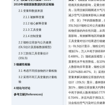
2010年省级面板数据的实证检验
统相关疾病的影响，定量分析
先，沿用文献回顾阐述大气污
2.1 变量和数据来源
减少空气污染物来影响人体健
2.1.1 被解释变量
（市、区）7年的面板数据，
2.1.2 核心解释变量
3SLS估计烟粉尘对公共健康
2.1.3 工具变量
粒物排放的内生性问题，从而
面影响，有效解释地区间健康
2.1.4 控制变量
工具变量对估计结果进行稳健
2.2 烟粉尘排放与公共健康
1）OLS估计显示，烟粉尘
(OLS估计及面板数据模型)
增加1%，万人中死于肺癌和呼
2.3 三阶段工具变量估计
0.488%。2）随机效应模
(3SLS)
显著性水平有所降低，在10
3 稳健性检验
人数影响非常显著，烟粉尘排
3.1 考虑不同排放物的计量检验
0.207%和0.467%。3
3.2 采用不同工具变量的计量检
变量来解决烟粉尘排放的内生
验
估计（3SLS）显示，森林
加1%，烟粉尘排放量大约降低
4 结论与讨论
中死于肺癌人数将增加0.77
参考文献(References)
0.704%，并且均高于用O
法会低估空气污染对公共健康