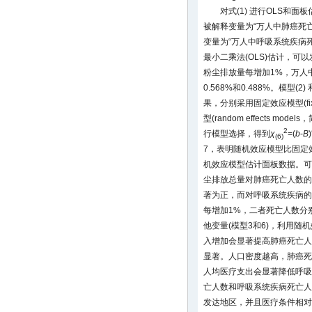
对式(1) 进行OLS和面
被解释变量为“万人中肺癌死亡人数
变量为“万人中呼吸系统疾病死亡人
最小二乘法(OLS)估计，
粉尘排放量每增加1%，万人
0.568%和0.488%。模型(2) 
果，分别采用固定效应模型(fixed
型(random effects mo
2
行模型选择，得到
χ
=(
b
-
B
)
(6)
7，表明随机效应模型比固定
机效应模型估计面板数据。可以
尘排放总量对肺癌死亡人数的
著为正，而对呼吸系统疾病的
每增加1%，二者死亡人数分别增
他变量(模型3和6)，利用随
入增加会显著提高肺癌死亡人
显著。人口密度越高，肺癌死
人均医疗支出会显著降低呼吸
亡人数和呼吸系统疾病死亡人
发达地区，并且医疗条件相对