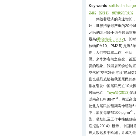
Key words
:
solids discharge
dust
forest
environment
伴随着经济的高速增长，
计，世界污染最严重的20个
54%的水已经不适合居民饮
最高(
乔晓楠等，2012
)。长
粒物(PM10、PM2.5) 
物，人们带口罩工作、生活、
照。来华游客闻之色变，甚至
赛的现象。我国居民纷纷购置
空气的“空气净化穹顶”也日
且也强烈威胁着我国居民的身
排在引发中国居民死亡10大
居民死亡；
Yuyu等(2013)
发
-3
以南高184 μg·m
，将近高出
使北方居民的预期寿命缩短5
-3
中，浓度每增加100 μg·m
染、吸烟以及工作中接触致癌
症报告2014》显示，中国
癌人数远多于欧洲，并成为最