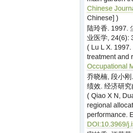
Chinese Journa
Chinese] )
陆玲香. 199
业医学, 24(6): 
( Lu L X. 1997
treatment and r
Occupational M
乔晓楠, 段小刚
绩效. 经济研究(10
( Qiao X N, Dua
regional alloc
performance. 
DOI:10.3969/j