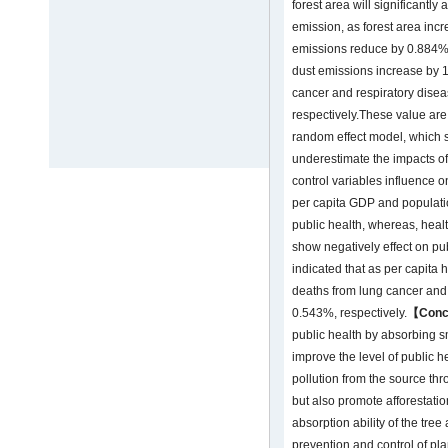
forest area will significantly
emission, as forest area inc
emissions reduce by 0.884%
dust emissions increase by 
cancer and respiratory dise
respectively.These value ar
random effect model, which 
underestimate the impacts of 
control variables influence o
per capita GDP and population
public health, whereas, healt
show negatively effect on publ
indicated that as per capita
deaths from lung cancer and
0.543%, respectively.
【Conc
public health by absorbing s
improve the level of public hea
pollution from the source t
but also promote afforestati
absorption ability of the tree 
prevention and control of pla