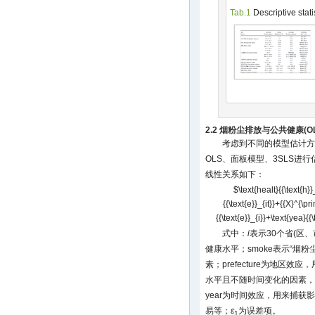
Tab.1
Descriptive stati
2.2 烟粉尘排放与公共健康(
考虑到不同的模型估计方
OLS、面板模型、3SLS进
线性关系如下：
$\text{healt}{{\text{h}
{{\text{e}}_{it}}+{{X}^{\pr
{{\text{e}}_{i}}+\text{yea}{{
式中：
i
表示30个省(区、
健康水平；smoke表示“烟粉
素；prefecture为地区
水平且不随时间变化的因素，
year为时间效应，用来捕
易等；
ε
为误差项。
1