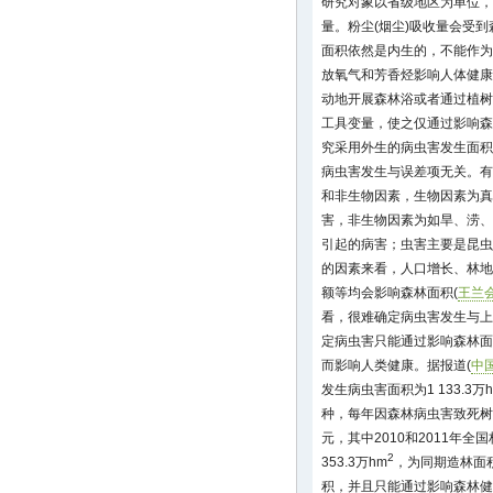
研究对象以省级地区为单位，
量。粉尘(烟尘)吸收量会受
面积依然是内生的，不能作为
放氧气和芳香烃影响人体健康
动地开展森林浴或者通过植树
工具变量，使之仅通过影响森
究采用外生的病虫害发生面积
病虫害发生与误差项无关。有
和非生物因素，生物因素为真
害，非生物因素为如旱、涝、
引起的病害；虫害主要是昆虫
的因素来看，人口增长、林地
额等均会影响森林面积(
王兰会
看，很难确定病虫害发生与上
定病虫害只能通过影响森林面
而影响人类健康。据报道(
中
发生病虫害面积为1 133.3万
种，每年因森林病虫害致死树木4
元，其中2010和2011年
2
353.3万hm
，为同期造林面
积，并且只能通过影响森林健