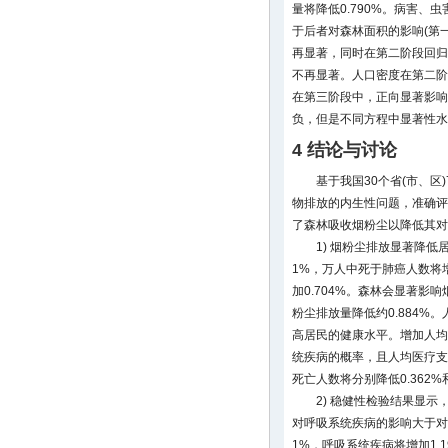
量将降低0.790%。病害、
于后者对森林面积的影响(第
再显著，同时在第二阶段回归
不再显著。人口密度在第二阶
在第三阶段中，正向显著影响
负，但是不同方程中显著性水
4 结论与讨论
基于我国30个省(市、区
物排放的内生性问题，准确评
了森林吸收烟粉尘以降低其对
1) 烟粉尘排放显著降
1%，万人中死于肺癌人数将增
加0.704%。森林会显著影
粉尘排放量降低约0.884%
高居民的健康水平。增加人均
统疾病的概率，且人均医疗支
死亡人数将分别降低0.362%和
2) 稳健性检验结果显
对呼吸系统疾病的影响大于对
1%，呼吸系统疾病将增加1.1