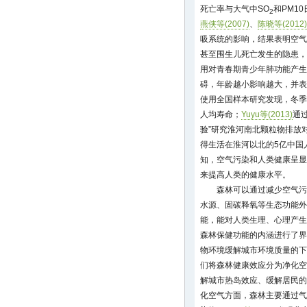
死亡率与大气中SO
和PM1
2
燕侠等(2007)
、
陈晓等(2012)
吸系统的影响，结果表明空气
甚至围生儿死亡发生的隐患，大
用对青春期青少年肺功能产生
碍，年龄越小影响越大，并表
使用全国样本研究发现，冬季
人均寿命；
Yuyu等(2013)
通
验”研究淮河南北颗粒物排放
得生活在淮河以北的5亿中国
知，空气污染和人类健康呈显
来提高人类的健康水平。
森林可以通过减少空气污
水源、固碳释氧等生态功能外
能，能对人类生理、心理产生
森林保健功能的内涵进行了界
物环境缓解城市环境质量的下
们将森林健康效应分为净化空
解城市热岛效应、缓解居民的
化空气方面，森林主要通过气