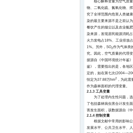
核心解释变量为空气质量
物、二氧化硫、氮氧化物、挥
究了全球范围内危害人类健康
染的最主要来源不是之前认为
餐饮产生的烟尘以及农业氨肥
染来源，发现居民能源消耗占
火力发电占18%、工业排放
1%。另外，SO
作为气体类
2
究。因此，空气质量的代理变
据源自《中国环境统计年鉴》
鉴》，需要指出的是，各地区
定的，如在第七次(2004—
2
恒定为37.88万hm
，为此需
作为森林面积的代理变量。
2.1.3 工具变量
为了处理内生性问题，选
了包括森林病虫害合计发生面
害发生面积，该数据源自《中
2.1.4 控制变量
根据文献中常用的影响公
发展水平、公共卫生水平、人