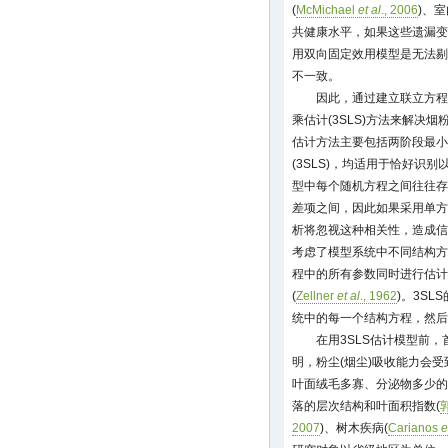
(
McMichael
et al
., 2006
)、室
共健康水平，如果这些遗漏变
用双向固定效用模型是无法剔除
不一致。
因此，通过建立联立方程
乘估计(3SLS)方法来解决
估计方法主要包括两阶段最小二
(3SLS)，均适用于恰好识
型中每个随机方程之间往往存
差项之间，因此如果采用单方程
析将忽视这种相关性，造成信
考虑了模型系统中不同结构方
程中的所有参数同时进行估计
(
Zellner
et al
., 1962
)。3S
统中的每一个结构方程，然后
在用3SLS估计模型前
明，粉尘(烟尘)吸收能力会
叶面绒毛多寡、分泌物多少的
落的层次结构和叶面积指数(
2007
)、树木疾病(
Carianos
e