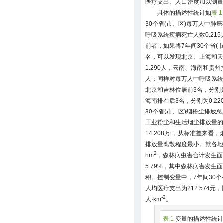
医疗支出、人口密度加以测量
具体的描述性统计如
表 1
30个省(市、区)每万人中肺
呼吸系统疾病死亡人数0.2
前者，如果将7年间30个省(
名，可以发现北京、上海和天津位
1.290人，云南、海南和贵州排在
人；同样对每万人中呼吸系统
北京和吉林位居前3名，分别是2.
海南排在后3名，分别为0.220、
30个省(市、区)烟粉尘排放总
工业粉尘和生活烟尘排放量的平均
14.208万t，从标准差来
排放量离散程度最小。就各地区
2
hm
，森林病虫害合计发生面积平
5.79%，其中森林病害发生面积为
积。控制变量中，7年间30个省(
人均医疗支出为212.574元，医
-2
人·km
。
表 1
变量的描述性统