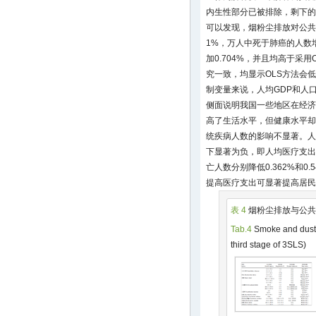
内生性部分已被排除，剩下的
可以发现，烟粉尘排放对公共
1%，万人中死于肺癌的人数增
加0.704%，并且均高于采
究一致，均显示OLS方法会
制变量来说，人均GDP和人
侧面说明我国一些地区在经济
高了生活水平，但健康水平却
统疾病人数的影响不显著。人
下显著为负，即人均医疗支出
亡人数分别降低0.362%和0.
提高医疗支出可显著提高居民
表 4
烟粉尘排放与公共健
Tab.4
Smoke and dust 
third stage of 3SLS)