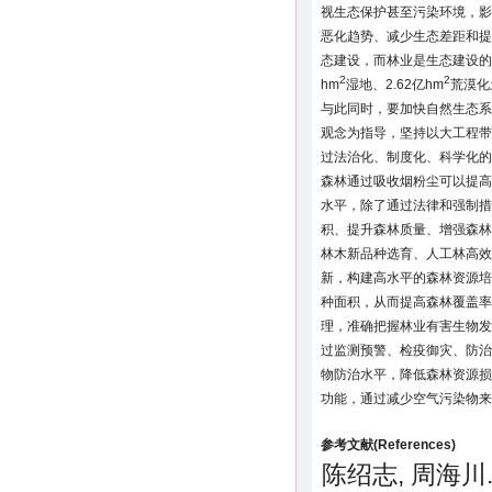
视生态保护甚至污染环境，影
恶化趋势、减少生态差距和提
态建设，而林业是生态建设的主
2
2
hm
湿地、2.62亿hm
荒漠化
与此同时，要加快自然生态系
观念为指导，坚持以大工程带
过法治化、制度化、科学化的
森林通过吸收烟粉尘可以提高
水平，除了通过法律和强制措
积、提升森林质量、增强森林
林木新品种选育、人工林高效
新，构建高水平的森林资源培
种面积，从而提高森林覆盖率
理，准确把握林业有害生物发
过监测预警、检疫御灾、防治
物防治水平，降低森林资源损
功能，通过减少空气污染物来
参考文献(References)
陈绍志, 周海川