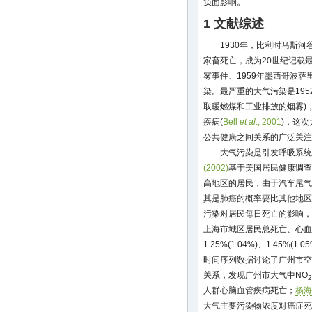
负面影响。
1 文献综述
1930年，比利时马斯河
家畜死亡，成为20世纪记载最
雾事件、1959年墨西哥波
染。最严重的大气污染是195
取暖燃煤和工业排放的烟雾)，
疾病(
Bell
et al
., 2001
)，这
公共健康之间关系的广泛关注
大气污染是引发呼吸系统
(2002)
基于美国居民健康调查
高地区的居民，由于汽车尾气
其是肺癌的概率要比其他地区
污染对居民每日死亡的影响，
上海市城区居民总死亡、心血
1.25%(1.04%)、1.45%(1.0
时间序列数据讨论了广州市空
关系，发现广州市大气中NO
2
人群心脑血管疾病死亡；
杨海
大气主要污染物浓度对癌症死