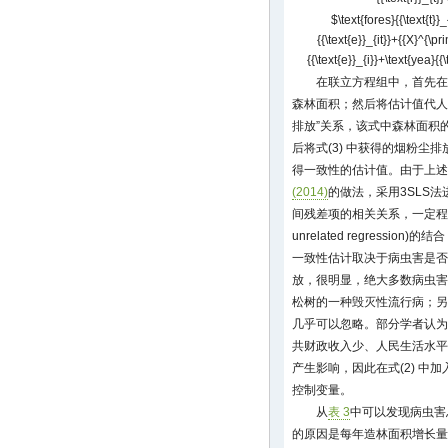
$\text{fores}{{\text{t}}
{{\text{e}}_{it}}+{{X}^{\pr
{{\text{e}}_{i}}+\text{yea}{{
在联立方程组中，首先在
森林面积；然后将估计值代人第
排放”关系，该式中森林面积
后将式(3) 中获得的烟粉尘排
得一致性的估计值。由于上述
(2014)
的做法，采用3SLS
间残差项的相关关系，一定程度上
unrelated regress
一致性估计取决于病虫害是否
放，很明显，绝大多数病虫害
松树的一种毁灭性流行病；另
几乎可以忽略。部分学者认为
共财政收入少、人民生活水平
产生影响，因此在式(2) 中
控制变量。
从
表 3
中可以发现病虫害
的原因是每年造林面积增长量