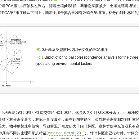
沿着PCA第1排序轴从左到右，随着土壤pH降低，凋落物厚度减少，土壤光环境增强
着PCA第2排序轴从下到上，随着土壤全氮含量和有效磷含量增加，林分由针叶林区
图1
3种群落类型随环境因子变化的PCA排序
Fig.1
Biplot of principal correspondence analysis for the thre
types along environmental factors
特征均表现为针叶林区>针阔交错区>阔叶林区。这是因为针叶林区林分密度小、植株
叶林区林分密度最大，林冠开阔度最小；而在针阔交错区，虽然林分密度相对针叶林
较大、物种更替速率较快，导致林冠开阔度仍大于阔叶林区。森林群落中光资源具有
种具有不同的生理和形态特征(
Ameztegui
et al
., 2011
)。针叶林区南亚松树种、针阔