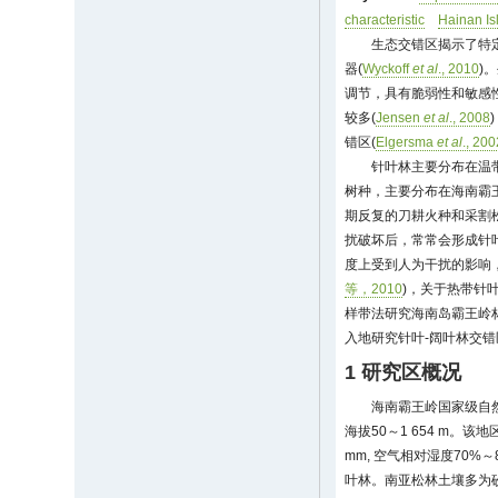
characteristic
Hainan Is
生态交错区揭示了特
器(
Wyckoff
et al
., 2010
)
调节，具有脆弱性和敏感性
较多(
Jensen
et al
., 2008
错区(
Elgersma
et al
., 200
针叶林主要分布在温
树种，主要分布在海南霸王
期反复的刀耕火种和采割
扰破坏后，常常会形成针
度上受到人为干扰的影响
等，2010
)，关于热带针
样带法研究海南岛霸王岭
入地研究针叶-阔叶林交
1 研究区概况
海南霸王岭国家级自然保护
海拔50～1 654 m。该地
mm, 空气相对湿度70
叶林。南亚松林土壤多为砂壤