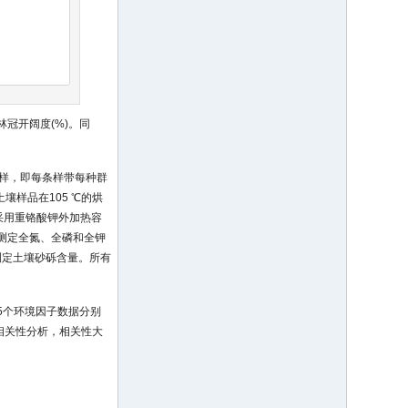
)测定林冠开阔度(%)。同
个土样，即每条样带每种群
壤样品在105 ℃的烘
采用重铬酸钾外加热容
法测定全氮、全磷和全钾
测定土壤砂砾含量。所有
5个环境因子数据分别
子相关性分析，相关性大