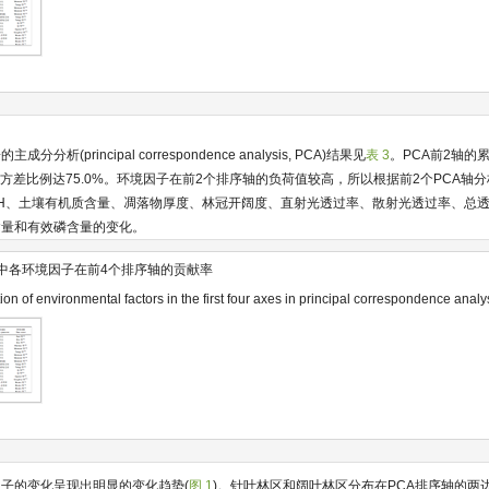
分析(principal correspondence analysis, PCA)结果见
表 3
。PCA前2轴的
解释方差比例达75.0%。环境因子在前2个排序轴的负荷值较高，所以根据前2个PCA轴
pH、土壤有机质含量、凋落物厚度、林冠开阔度、直射光透过率、散射光透过率、总
含量和有效磷含量的变化。
中各环境因子在前4个排序轴的贡献率
on of environmental factors in the first four axes in principal correspondence analy
因子的变化呈现出明显的变化趋势(
图 1
)。针叶林区和阔叶林区分布在PCA排序轴的两