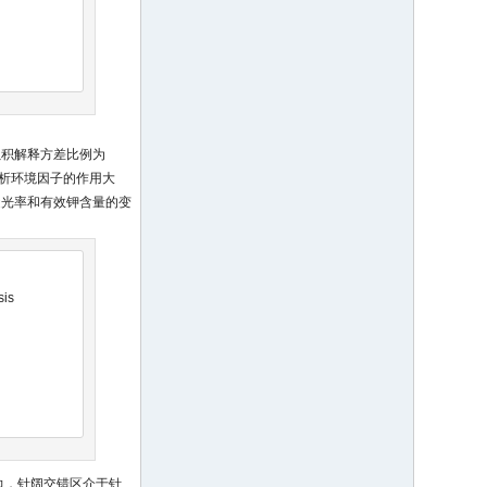
累积解释方差比例为
分析环境因子的作用大
透光率和有效钾含量的变
sis
边，针阔交错区介于针