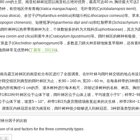
80 cm的土层。南亚松林林冠层以南亚松占绝对优势，最高可达40 m, 胸径最大可达2 
势种，有些地区伴有青梅(
Vatica mangachapoi
)、毛叶青冈(
Cyclobalanopsis kerrii
)
rusa dioica
)、余甘子(
Phyllanthus emblica
)和烟斗柯(
Lithocarpus corneus
)等。草
opogon chinensis
)、短梗苞茅(
Hyparrhenia dipl and ra
)和红裂稃草(
Schizachyrium
阔叶树种以热带季雨林种为主，个体数较多的科为大戟科(Euphorbiaceae)，其次为茜草科
ea corom and clica
)和黄牛木(
Cratoxylum ligustrinum
)等。阔叶林区的树种有银柴
柑算盘子(
Glochidion sphaerogynum
)等，多数是刀耕火种弃耕地恢复早期种，还有黄
地雨林常见优势种(
丁易等，2011b
)。
对海南岛霸王岭林区的南亚松分布区进行了全面调查。在针叶林与阔叶林交错的地点布设
交错区到典型的阔叶林区为止，长90～160 m, 宽20～60 m。在每条样带的3种
，对样地内所有胸径>1 cm的乔、灌木树种进行每木检尺，详细记录树种的名称、树高、
1和10针叶林区位于山体下坡，阔叶林区位于山体上坡，平均坡度小于5°；样带2~9和
于山体下坡，坡度5～10°。样带1和3为废弃围猎场恢复起来的次生林，样带2和4~
。调查区内林冠层全部为南亚松，阔叶树种很少能够进入到林冠层。3种群落类型的林
型林分因子的比较
n of st and factors for the three community types