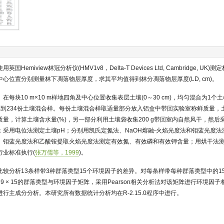
Hemiview林冠分析仪(HMV1v8，Delta-T Devices Ltd, Cambridge, UK
心位置分别测量林下凋落物层厚度，求其平均值得到林分凋落物层厚度(LD, cm)。
在每块10 m×10 m样地四角及中心位置收集表层土壤(0～30 cm)，均匀混合为1
到234份土壤混合样。每份土壤混合样取适量部分放入铝盒中带回实验室称鲜质量，土
量，计算土壤含水量(%)，另一部分利用土壤袋收集200 g带回室内自然风干，然后
；采用电位法测定土壤pH；分别用凯氏定氮法、NaOH熔融-火焰光度法和钼蓝光度
、钼蓝光度法和乙酸铵提取火焰光度法测定有效氮、有效磷和有效钾含量；用烘干法
行业标准执行(
张万儒等，1999
)。
比较分析13条样带3种群落类型15个环境因子的差异。对每条样带每种群落类型中的1
9 × 15的群落类型与环境因子矩阵，采用Pearson相关分析法对该矩阵进行环境因
行主成分分析。本研究所有数据统计分析均在R-2.15.0程序中进行。