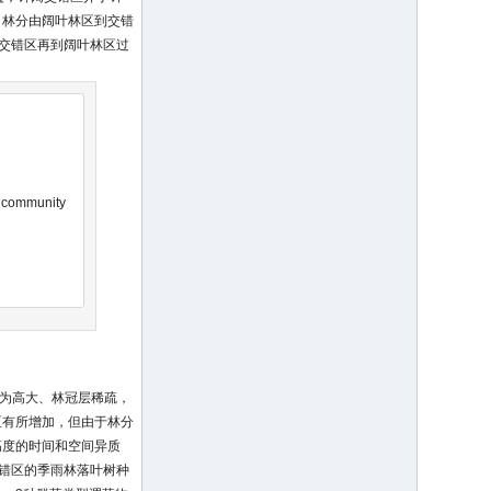
，林分由阔叶林区到交错
到交错区再到阔叶林区过
e community
较为高大、林冠层稀疏，
区有所增加，但由于林分
高度的时间和空间异质
交错区的季雨林落叶树种