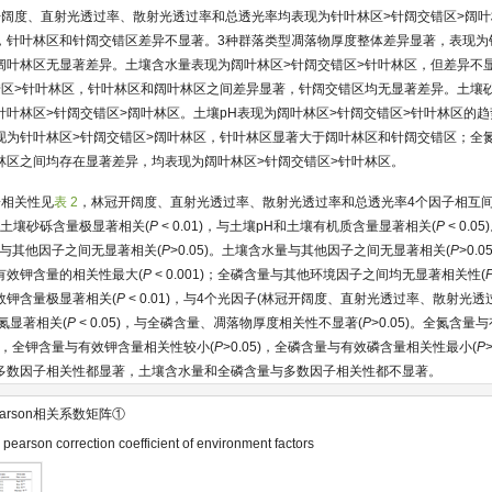
开阔度、直射光透过率、散射光透过率和总透光率均表现为针叶林区>针阔交错区>阔
，针叶林区和针阔交错区差异不显著。3种群落类型凋落物厚度整体差异显著，表现为
阔叶林区无显著差异。土壤含水量表现为阔叶林区>针阔交错区>针叶林区，但差异不
错区>针叶林区，针叶林区和阔叶林区之间差异显著，针阔交错区均无显著差异。土壤
针叶林区>针阔交错区>阔叶林区。土壤pH表现为阔叶林区>针阔交错区>针叶林区的
现为针叶林区>针阔交错区>阔叶林区，针叶林区显著大于阔叶林区和针阔交错区；全
林区之间均存在显著差异，均表现为阔叶林区>针阔交错区>针叶林区。
子相关性见
表 2
，林冠开阔度、直射光透过率、散射光透过率和总透光率4个因子相互间
子与土壤砂砾含量极显著相关(
P
< 0.01)，与土壤pH和土壤有机质含量显著相关(
P
< 0.
1)，与其他因子之间无显著相关(
P
>0.05)。土壤含水量与其他因子之间无显著相关(
P
>0.
有效钾含量的相关性最大(
P
< 0.001)；全磷含量与其他环境因子之间均无显著相关性(
效钾含量极显著相关(
P
< 0.01)，与4个光因子(林冠开阔度、直射光透过率、散射光
氮显著相关(
P
< 0.05)，与全磷含量、凋落物厚度相关性不显著(
P
>0.05)。全氮含
01)，全钾含量与有效钾含量相关性较小(
P
>0.05)，全磷含量与有效磷含量相关性最小(
P
多数因子相关性都显著，土壤含水量和全磷含量与多数因子相关性都不显著。
arson相关系数矩阵①
 pearson correction coefficient of environment factors