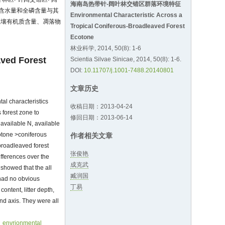
海南岛热带针-阔叶林交错区群落环境特征
含水量和全磷含量与其
Environmental Characteristic Across a
土壤有机质含量、凋落物
Tropical Coniferous-Broadleaved Forest
Ecotone
林业科学, 2014, 50(8): 1-6
aved Forest
Scientia Silvae Sinicae, 2014, 50(8): 1-6.
DOI:
10.11707/j.1001-7488.20140801
文章历史
al characteristics
收稿日期：2013-04-24
 forest zone to
修回日期：2013-06-14
 available N, available
otone >coniferous
作者相关文章
-broadleaved forest
张俊艳
ifferences over the
成克武
 showed that the all
臧润国
 had no obvious
丁易
ontent, litter depth,
ond axis. They were all
envrionmental