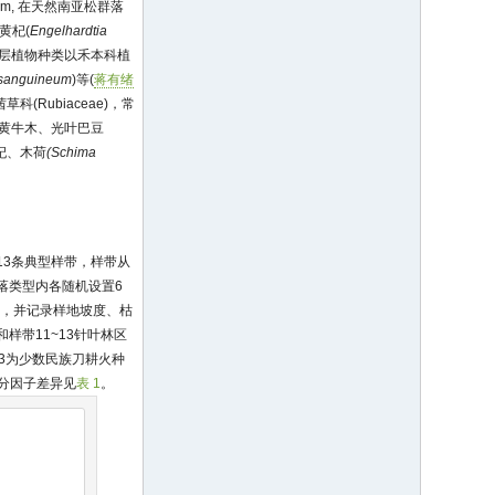
m, 在天然南亚松群落
、黄杞(
Engelhardtia
本层植物种类以禾本科植
 sanguineum
)等(
蒋有绪
(Rubiaceae)，常
、黄牛木、光叶巴豆
杞、木荷
(Schima
13条典型样带，样带从
群落类型内各随机设置6
胸径，并记录样地坡度、枯
样带11~13针叶林区
13为少数民族刀耕火种
分因子差异见
表 1
。