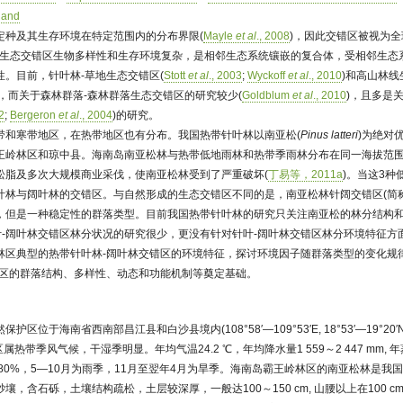
land
定种及其生存环境在特定范围内的分布界限(
Mayle
et al
., 2008
)，因此交错区被视为
。生态交错区生物多样性和生存环境复杂，是相邻生态系统镶嵌的复合体，受相邻生态
。目前，针叶林-草地生态交错区(
Stott
et al
., 2003
;
Wyckoff
et al
., 2010
)和高山林
)，而关于森林群落-森林群落生态交错区的研究较少(
Goldblum
et al
., 2010
)，且多是
2
;
Bergeron
et al
., 2004
)的研究。
带和寒带地区，在热带地区也有分布。我国热带针叶林以南亚松(
Pinus latteri
)为绝对
岭林区和琼中县。海南岛南亚松林与热带低地雨林和热带季雨林分布在同一海拔范围内(海
松脂及多次大规模商业采伐，使南亚松林受到了严重破坏(
丁易等，2011a
)。当这3
叶林与阔叶林的交错区。与自然形成的生态交错区不同的是，南亚松林针阔交错区(简
，但是一种稳定性的群落类型。目前我国热带针叶林的研究只关注南亚松的林分结构和
叶-阔叶林交错区林分状况的研究很少，更没有针对针叶-阔叶林交错区林分环境特征方
林区典型的热带针叶林-阔叶林交错区的环境特征，探讨环境因子随群落类型的变化规
错区的群落结构、多样性、动态和功能机制等奠定基础。
区位于海南省西南部昌江县和白沙县境内(108°58′—109°53′E, 18°53′—19°20′
区属热带季风气候，干湿季明显。年均气温24.2 ℃，年均降水量1 559～2 447 mm, 年蒸
%～80%，5—10月为雨季，11月至翌年4月为旱季。海南岛霸王岭林区的南亚松林是
，含石砾，土壤结构疏松，土层较深厚，一般达100～150 cm, 山腰以上在100 c