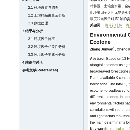
叶林区，土壤含水量、全
2.1 样地设置与调查
他环境因子之间无显著相
2.2 土壤样品采集及分析
厚度和光因子对第1轴的
2.3 数据处理
关键词
：
热带针叶林
热
3 结果与分析
Environmental C
3.1 环境因子特征
Ecotone
3.2 环境因子相关性分析
1
Zhang Junyan
,
Cheng 
3.3 环境因子主成分分析
Abstract
: Based on 13 ty
4 结论与讨论
along/of ecotones using b
参考文献(References)
broadleaved forest zone a
P, and available K conte
forest zone. The total K, 
ecotone >broadleaved fore
different ecotones. In con
environmental factors had
correlations with other en
and light factors took mor
the main determinants for 
Key words
:
tropical coni