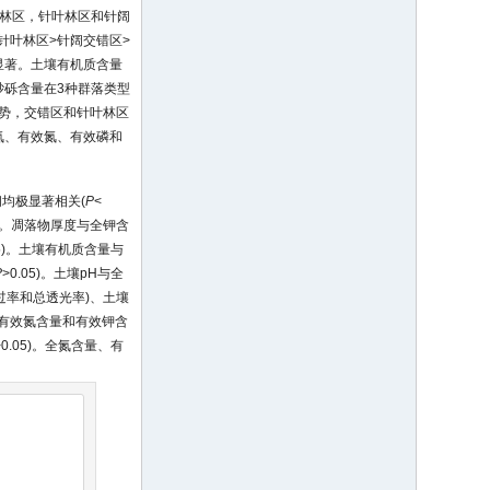
叶林区，针叶林区和针阔
针叶林区>针阔交错区>
显著。土壤有机质含量
砂砾含量在3种群落类型
趋势，交错区和针叶林区
氮、有效氮、有效磷和
均极显著相关(
P
<
05)。凋落物厚度与全钾含
05)。土壤有机质含量与
P
>0.05)。土壤pH与全
透过率和总透光率)、土壤
量与有效氮含量和有效钾含
>0.05)。全氮含量、有