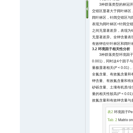
3种群落类型的林冠
交错区显著大于阔叶林区
阔叶林区，针阔交错区与
表现为阔叶林区>针阔交
之间无显著差异，表现为
无显著差异。全钾含量表
有效钾在针叶林区和阔叶
3.2 环境因子相关性分析
3种群落类型环境因
0.001)，同时这4个因
量极显著相关(
P
< 0.0
全氮含量、有效氮含量和
钾含量、有效氮含量和有
砂砾含量、土壤有机质/全
量的相关性较高(
P
< 0.
效氮含量和有效钾含量与
表2
环境因子Pe
Tab. 2
Matrix on