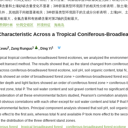
磷含量和土壤砂砾含量变化不显著；3种群落类型环境因子的相关性分析表明，除土壤
关外，其他因子间都显著相关；3种群落类型环境因子的主成分分析表明，土壤pH、
贡献最大，全氮含量和有效磷含量对第2轴的贡献最大。
带阔叶林
针阔交错区
环境特征
海南岛
haracteristic Across a Tropical Coniferous-Broadle
2
1
1
Kewu
,
Zang Runguo
,
Ding Yi
pical tropical coniferous-broadleaved forest ecotones, we analyzed the environment
elt transect method. The results showed that, as the stand changed from coniferous
cross coniferous-broadleaved forest ecotone, soil pH, soil organic content, total N,
nts showed an order of broadleaved forest zone > coniferous-broadleaved forest ec
litter depth and light factors showed an order of coniferous forest zone > coniferous
st zone, total P. The soil water content and soil gravel content had no significant d
sideration of all these environmental factors studied, Pearson's correlation analysis
 obvious correlations with each other except for soil water content and total P that
vironmental factors. Principal component analysis showed that soil pH, soil organic c
e effect to the first axis, whereas total N and available P took more effect to the sec
the distribution of the three different stand zones.
ferous forest
tropical broadleaved forest
coniferous-broadleaved forest ecotone