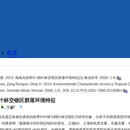
易. 2014. 海南岛热带针-阔叶林交错区群落环境特征[J]. 林业科学, 50(8): 1-6.
, Zang Runguo, Ding Yi. 2014. Environmental Characteristic Across a Tropical C
ne. Scientia Silvae Sinicae, 50(8): 1-6. DOI: 10.11707/j.1001-7488.20140801
阔叶林交错区群落环境特征
1
1
,
丁易
南岛霸王岭林区典型的热带针叶林与阔叶林交错区为研究对象，分析不同群落类型环
。结果表明：随着林分经针阔交错区的变化，土壤pH、土壤有机质含量、全氮含量、
阔叶林区>针阔交错区>针叶林区，全钾含量、凋落物厚度和群落类型光因子表现为针叶