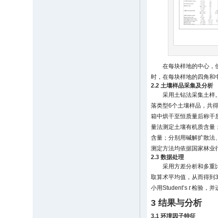
在每块样地的中心，使用英国
时，在每块样地的四角和中
2.2 土壤样品采集及分析
采用土钻法采集土样。
落类型6个土壤样品，共得
箱中烘干至恒质量后称干质
量法测定土壤有机质含量
含量；分别用碱解扩散法
测定方法均依据国家林业
2.3 数据处理
采用方差分析和多重
取算术平均值，从而得到3
小用Student’s
t
检验，并进
3 结果与分析
3.1 环境因子特征