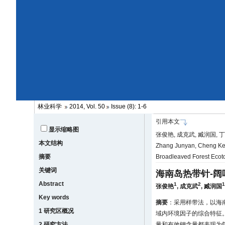
林业科学
2014, Vol. 50
Issue (8): 1-6
引用本文
显示缩略图
张俊艳, 成克武, 臧润国, 丁
本文结构
Zhang Junyan, Cheng Kewu
摘要
Broadleaved Forest Ecoto
关键词
海南岛热带针-
Abstract
1
2
张俊艳
,
成克武
,
臧润国
Key words
摘要
：采用样带法，以海
1 研究区概况
域内环境因子的综合特征
2 研究方法
量和有效钾含量都表现为