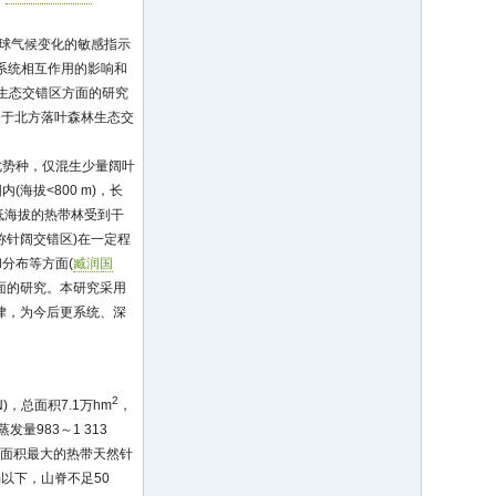
全球气候变化的敏感指示
系统相互作用的影响和
线生态交错区方面的研究
关于北方落叶森林生态交
优势种，仅混生少量阔叶
拔<800 m)，长
种低海拔的热带林受到干
称针阔交错区)在一定程
分布等方面(
臧润国
面的研究。本研究采用
律，为今后更系统、深
2
N)，总面积7.1万hm
，
发量983～1 313
我国面积最大的热带天然针
m以下，山脊不足50