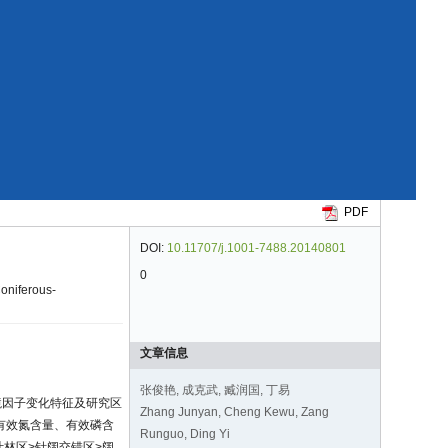
PDF
DOI:
10.11707/j.1001-7488.20140801
0
oniferous-
文章信息
张俊艳, 成克武, 臧润国, 丁易
境因子变化特征及研究区
Zhang Junyan, Cheng Kewu, Zang
有效氮含量、有效磷含
Runguo, Ding Yi
林区>针阔交错区>阔