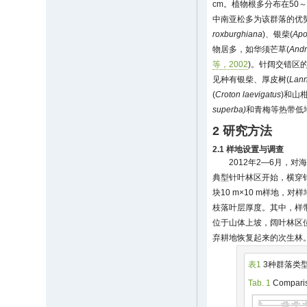
cm。植物根多分布在50～
中南亚松多为该群落的优
roxburghiana
)、银柴(
Apo
物居多，如华须芒草(
Andr
等，2002
)。针阔交错区的
见种有银柴、厚皮树(
Lann
(
Croton laevigatus
)和山
superba)
和青梅等热带低
2 研究方法
2.1 样地设置与调查
2012年2—6月，
典型针叶林区开始，横穿针阔
块10 m×10 m样地
枝落叶层厚度。其中，样带
位于山体上坡，阔叶林区位
弃耕地恢复起来的次生林
表1
3种群落类
Tab. 1
Compariso