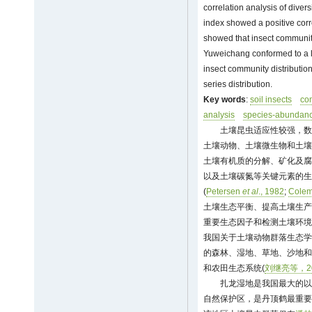
correlation analysis of diver
index showed a positive cor
showed that insect community
Yuweichang conformed to a lo
insect community distributio
series distribution.
Key words
:
soil insects
co
analysis
species-abundance
土壤昆虫适应性较强，数
土壤动物、土壤微生物和土壤
土壤有机质的分解、矿化及腐
以及土壤碳氮等关键元素的生
(
Petersen
et al
., 1982
;
Cole
土壤生态平衡、提高土壤生产
重要生态因子和检测土壤环境
我国关于土壤动物群落生态学
的森林、湿地、草地、沙地和
和农田生态系统(
刘继亮等，2
扎龙湿地是我国最大的以
自然保护区，是丹顶鹤最重要