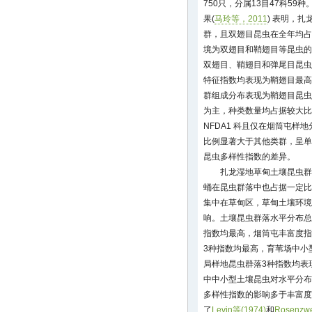
750只，分属13目47科5
果(
马玲等，2011
) 表明，
群，且双翅目昆虫在全年均占
境为双翅目和鞘翅目等昆虫的
双翅目、鞘翅目和弹尾目昆虫
特征指数均表现为鞘翅目最高
群组成分布表现为鞘翅目昆虫
为主，种类数量均占据较大比
NFDA1 科且仅在烟筒屯
比例显著大于其他类群，呈单
昆虫多样性指数的差异。
扎龙湿地草甸土壤昆虫群
蛹在昆虫群落中也占据一定比
集中在草甸区，草甸土壤环境
响。土壤昆虫群落水平分布总
指数均最高，烟筒屯丰富度指
3种指数均最高，育苇场中小
局样地昆虫群落3种指数均表
中中小型土壤昆虫对水平分布
多样性指数的影响多于丰富度
了
Levin等(1974)
和
Rosenzwe