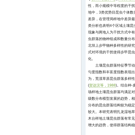
性，而小规模中等程度的干扰
地中，3类优势目昆虫个体数
差异，在管理局样地中差异最
类分析也表明4个区域土壤昆
现象与两地人为干扰方式中有
虫群落的物种组成和数量分布
北坝上步甲物种多样性的研究
式对环境的干扰使得步甲昆虫
化。
土壤昆虫群落特征季节动
匀度指数和丰富度指数表现出
为，荒漠草原昆虫群落多样性
(
贺达汉等，1988
)。结合种
场样地土壤昆虫群落均满足对
级数分布模型发展的趋势，相
分布的昆虫群落结构较为稳定
较大。本研究表明扎龙湿地草
木台样地土壤昆虫群落有常见
增大的趋势，使得群落结构稳