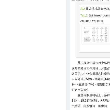
表2
扎龙湿地草甸土壤
Tab.2
Soil insect com
Zhalong Wetland
昆虫群落中双翅目个体数
次是鞘翅目和弹尾目，分别占群
各目昆虫个体数量所占比例均低
＞双翅目(25种)＞半翅目(14
种)＞直翅目(7种)＞缨翅目
石蛃目各1种。
在群落数量特征上，多样
3.84，15.63和0.78
虫群落。除蜚蠊目、啮虫目、