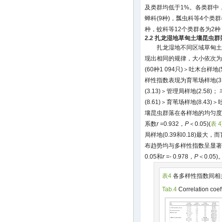
及类群均低于1%。各类群中，
蝉科(9种)，瓢虫科等4个类群
种，蚊科等12个类群各为2
2.2 扎龙湿地草甸土壤昆虫
扎龙湿地不同区域草甸土
现出相同的规律，大小依次为烟
(60种1 094只)＞吐木台样地
样性指数表现为育苇场样地(3.
(3.13)＞管理局样地(2.5
(8.61)＞育苇场样地(8.43)
壤昆虫群落在各样地的均匀度
系数
r
=0.932，
P
＜0.05)(
表 4
局样地(0.39和0.18)最大，
布趋势均与多样性指数呈显著
0.05和
r
=- 0.978，
P
＜0.05)
表4
各多样性指数间相
Tab.4
Correlation coef