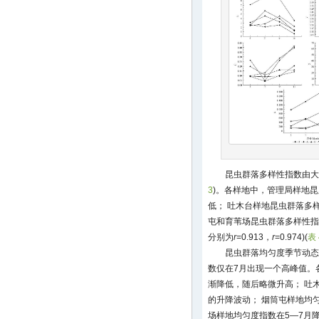
昆虫群落多样性指数由大到
3
)。各样地中，管理局样地昆
低； 吐木台样地昆虫群落多
屯和育苇场昆虫群落多样性指
分别为
r
=0.913，
r
=0.974)(
表 
昆虫群落均匀度季节动态
数仅在7月出现一个高峰值。
渐降低，随后略微升高； 吐
的升降波动； 烟筒屯样地均
场样地均匀度指数在5—7月