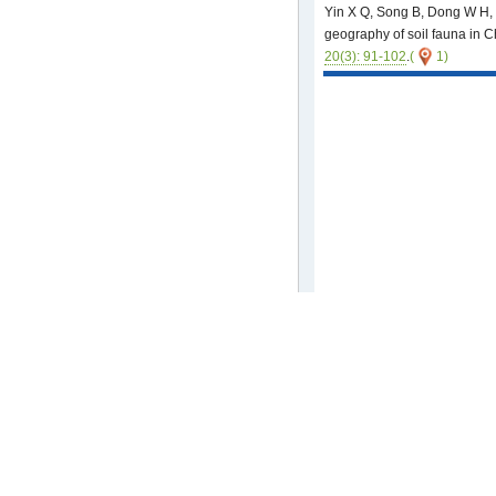
Yin X Q, Song B, Dong W H, e
geography of soil fauna in C
20(3): 91-102
.
(
1)