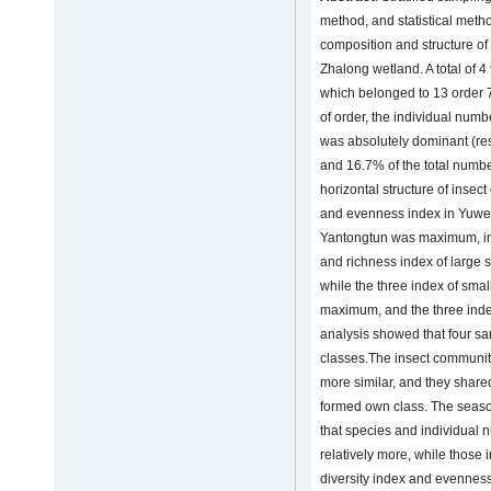
method, and statistical met
composition and structure of
Zhalong wetland. A total of 
which belonged to 13 order 7
of order, the individual num
was absolutely dominant (re
and 16.7% of the total number 
horizontal structure of inse
and evenness index in Yuwe
Yantongtun was maximum, in 
and richness index of large 
while the three index of sma
maximum, and the three inde
analysis showed that four sa
classes.The insect communi
more similar, and they share
formed own class. The seas
that species and individual
relatively more, while thos
diversity index and evennes