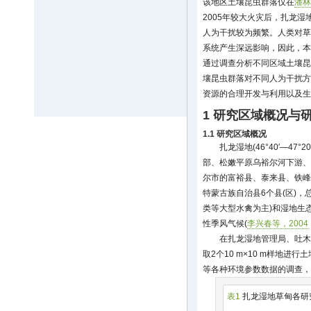
该地区土壤昆虫群落仅在
潘林
2005年较大火灾后，扎龙
人为干扰较为频繁。人类对草
系统产生深远影响，因此，本
通过调查分析不同区域土壤昆
壤昆虫群落对不同人为干扰方
资源的合理开发与利用以及生
1 研究区域概况与
1.1 研究区域概况
扎龙湿地(46°40′—47°2
部、松嫩平原乌裕尔河下游、齐
尔市的富裕县、泰来县、铁峰
特蒙古族自治县6个县(区)，总
类等大型水禽为主)和湿地生
性季风气候(
李兴春等，2004
在扎龙湿地管理局、吐木
取2个10 m×10 m样地
等各种环境参数数据的调查，样
表1
扎龙湿地草甸各研