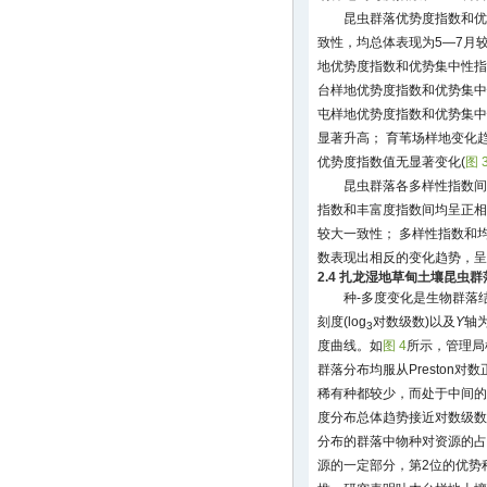
昆虫群落优势度指数和优
致性，均总体表现为5—7月
地优势度指数和优势集中性指
台样地优势度指数和优势集中
屯样地优势度指数和优势集中
显著升高； 育苇场样地变化
优势度指数值无显著变化(
图 
昆虫群落各多样性指数间
指数和丰富度指数间均呈正相
较大一致性； 多样性指数和
数表现出相反的变化趋势，呈
2.4 扎龙湿地草甸土壤昆虫群
种-多度变化是生物群落
刻度(log
对数级数)以及
Y
轴
3
度曲线。如
图 4
所示，管理局
群落分布均服从Preston
稀有种都较少，而处于中间的
度分布总体趋势接近对数级数
分布的群落中物种对资源的占
源的一定部分，第2位的优势