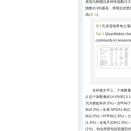
表现为鞘翅目多样性指数(3.3
指数(0.99)最高，弹尾目优势度
高(
表 3
)。
表3
扎龙湿地草甸土壤
Tab.3
Quantitative char
community in seasona
在科级水平上，个体数量优
占总个体数量的14.4%和1
为为摇蚊科(8.3%)＞步甲科(7.
科(4.3%)＞长角 NFDA1 科(
科(2.0%)＞叶甲科(1.9%)＞
(1.4%)＞金龟子总科(1.3%)
(1%)，幼虫类群包括双翅目幼虫