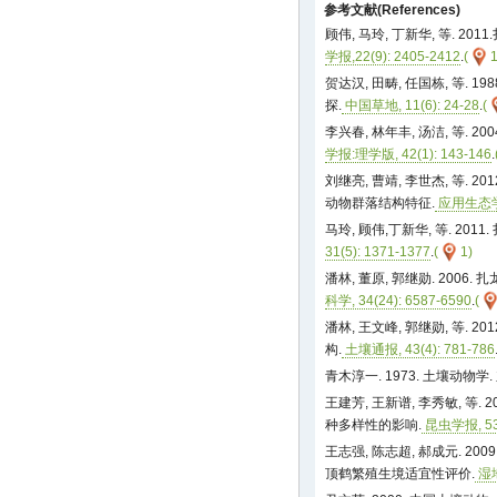
参考文献(References)
顾伟, 马玲, 丁新华, 等. 2
学报,22(9): 2405-2412
.
(
1
贺达汉, 田畴, 任国栋, 等.
探.
中国草地, 11(6): 24-28
.
(
李兴春, 林年丰, 汤洁, 等. 
学报:理学版, 42(1): 143-146
.
刘继亮, 曹靖, 李世杰, 等.
动物群落结构特征.
应用生态学报,
马玲, 顾伟,丁新华, 等. 20
31(5): 1371-1377
.
(
1)
潘林, 董原, 郭继勋. 2006
科学, 34(24): 6587-6590
.
(
潘林, 王文峰, 郭继勋, 等.
构.
土壤通报, 43(4): 781-786
青木淳一. 1973. 土壤动物学. 东
王建芳, 王新谱, 李秀敏, 等
种多样性的影响.
昆虫学报, 53(
王志强, 陈志超, 郝成元. 2
顶鹤繁殖生境适宜性评价.
湿地