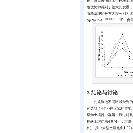
推。研究表明吐木台样地土壤
落优势种得到了较大的发展，
虫群落理论分布方程分别为:
S
2
－[0.81(R－2)]
S(R)
=29e
，育
3 结论与讨论
扎龙湿地不同区域受到的
究选取了4个不同区域的样地
草甸土壤昆虫群落。通过对扎
捕获土壤昆虫4 974只，隶属于
种)，其中大型土壤昆虫1 22