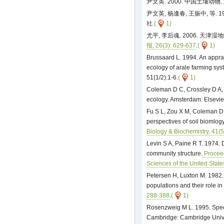
尹文英. 2000. 中国土壤动物.
尹文英, 杨逢春, 王振中, 等. 
社.
(
1)
尤平, 李后魂. 2006. 天
报, 26(3): 629-637
.
(
1)
Brussaard L. 1994. An apprai
ecology of arale farming sy
51(1/2):1-6.
(
1)
Coleman D C, Crossley D A, 
ecology. Amsterdam: Elsevie
Fu S L, Zou X M, Coleman D C
perspectives of soil biomlog
Biology & Biochemistry, 41(
Levin S A, Paine R T. 1974. 
community structure.
Proceed
Sciences of the United Stat
Petersen H, Luxton M. 1982. 
populations and their role i
288-388
.
(
1)
Rosenzweig M L. 1995. Speci
Cambridge: Cambridge Unive