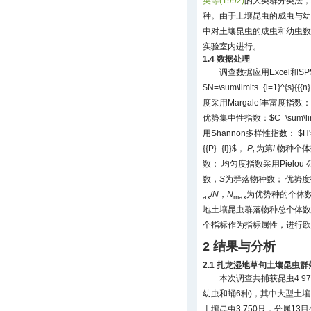
英等(1992)
的大类群分类法，
种。由于土壤昆虫的成虫与幼
中对土壤昆虫的成虫和幼虫数
实验室内进行。
1.4 数据处理
调查数据应用Excel和S
$N=\sum\limits_{i=1}^{s}{{{n
度采用Margalef丰富度指数：
优势集中性指数：$C=\sum\limit
用Shannon多样性指数： $H'=-\sum\
{{P}_{i}}$，
P
为第
i
物种个体
i
数； 均匀度指数采用Pielou
数，
S
为群落物种数； 优势度指数
/
N
，
N
为优势种的个体
ax
max
地土壤昆虫群落物种总个体数
个指标作为指标属性，进行欧
2 结果与分析
2.1 扎龙湿地草甸土壤昆虫
本次调查共捕获昆虫4 97
幼虫和蛹6种)，其中大型土壤昆
土壤昆虫3 750只，分属13目4