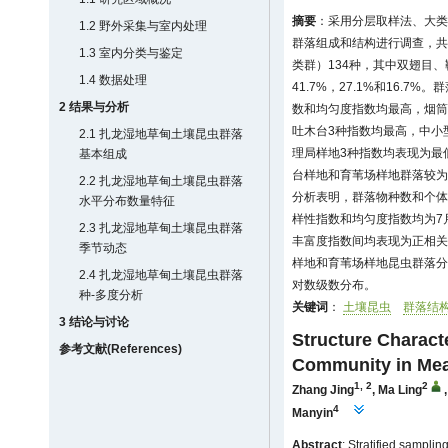
摘要
：采用分层取样法、大类
1.2 野外采集与室内处理
群落组成和结构进行调查，共捕
1.3 室内分类与鉴定
类群）134种，其中双翅目
1.4 数据处理
41.7%，27.1%和16.
2 结果与分析
数和均匀度指数均最高，烟筒
吐木台3种指数均最高，中小
2.1 扎龙湿地草甸土壤昆虫群落
理局样地3种指数均表现为最
基本组成
台样地和育苇场样地群落较为
2.2 扎龙湿地草甸土壤昆虫群落
分析表明，群落物种数和个体
水平分布数量特征
样性指数和均匀度指数均为7
2.3 扎龙湿地草甸土壤昆虫群落
丰富度指数间均表现为正相关
季节动态
样地和育苇场样地昆虫群落分
2.4 扎龙湿地草甸土壤昆虫群落
对数级数分布。
种-多度分析
关键词
：
土壤昆虫
群落结
3 结论与讨论
Structure Characte
参考文献(References)
Community in Mea
1, 2
2
Zhang Jing
,
Ma Ling
4
Manyin
Abstract
: Stratified sampli