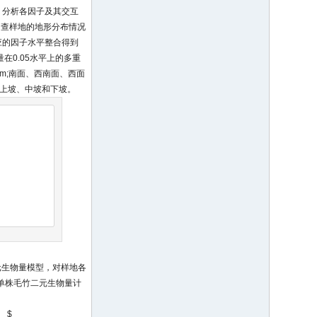
，分析各因子及其交互
调查样地的地形分布情况
应的因子水平整合得到
量在0.05水平上的多重
 m;南面、西南面、西面
为上坡、中坡和下坡。
元生物量模型，对样地各
。单株毛竹二元生物量计
2。 $