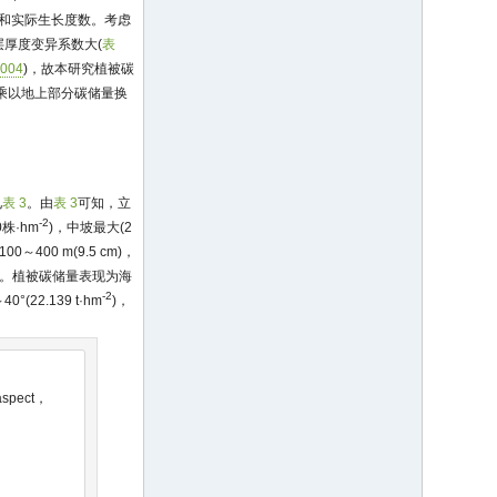
径和实际生长度数。考虑
厚度变异系数大(
表
004
)，故本研究植被碳
)乘以地上部分碳储量换
见
表 3
。由
表 3
可知，立
-2
0株·hm
)，中坡最大(2
～400 m(9.5 cm)，
较接近。植被碳储量表现为海
-2
40°(22.139 t·hm
)，
 aspect，