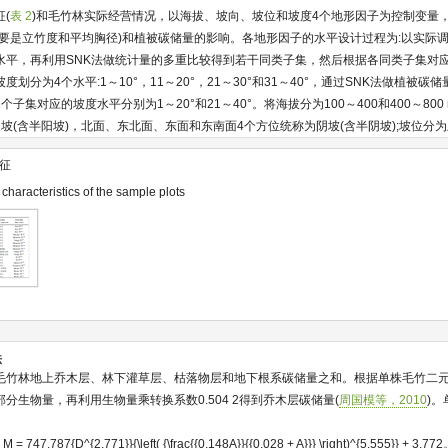
(
表 2
)和毛竹林实际经营情况，以海拔、坡向、坡位和坡度4个地形因子为控制变量
主要是立竹度和平均胸径)和植被碳储量的影响。各地形因子的水平设计过程为:以实际
水平，再利用SNK法做统计量的多重比较得到若干同类子集，然后根据各同类子集对
划分为4个水平:1～10°，11～20°，21～30°和31～40°，通过SNK法做植被碳储
子集对应的坡度水平分别为1～20°和21～40°。将海拔分为100～400和400～800
坡(含半阳坡)，北面、东北面、东面和东南面4个方位统称为阴坡(含半阴坡);坡位分
征
l characteristics of the sample plots
法
毛竹林地上乔木层、林下灌草层、枯落物层和地下根系碳储量之和。根据单株毛竹二
分生物量，再利用生物量乘转换系数0.504 2得到乔木层碳储量(
周国模等，2010
)
 M = 747.787{D^{2.771}}{\left( {\frac{{0.148A}}{{0.028 + A}}} \right)^{5.555}} + 3.77