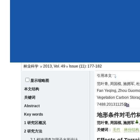
林业科学
2013, Vol. 49
Issue (11): 177-182
引用本文
显示缩略图
范叶青, 周国模, 施拥军, 杜
本文结构
Fan Yeqing, Zhou Guomo, 
关键词
Vegetation Carbon Stora
7488.20131125
Abstract
地形条件对毛竹
Key words
1 研究区概况
范叶青
,
周国模
,
施拥军
关键词
：
毛竹
林分结构
2 研究方法
2.1 样地调查与因子水平设计