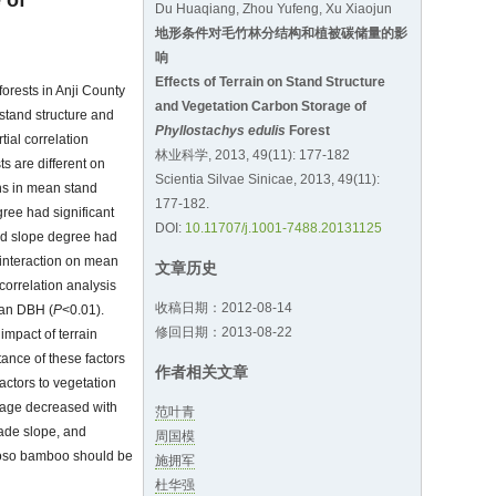
 of
Du Huaqiang, Zhou Yufeng, Xu Xiaojun
地形条件对毛竹林分结构和植被碳储量的影
响
Effects of Terrain on Stand Structure
 forests in Anji County
and Vegetation Carbon Storage of
 stand structure and
Phyllostachys edulis
Forest
ial correlation
林业科学, 2013, 49(11): 177-182
s are different on
Scientia Silvae Sinicae, 2013, 49(11):
ons in mean stand
177-182.
gree had significant
DOI:
10.11707/j.1001-7488.20131125
nd slope degree had
 interaction on mean
文章历史
correlation analysis
收稿日期：2012-08-14
ean DBH (
P
<0.01).
修回日期：2013-08-22
impact of terrain
tance of these factors
作者相关文章
actors to vegetation
orage decreased with
范叶青
hade slope, and
周国模
t moso bamboo should be
施拥军
杜华强