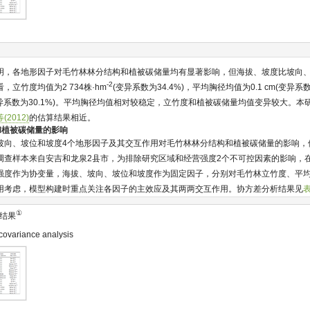
明，各地形因子对毛竹林林分结构和植被碳储量均有显著影响，但海拔、坡度比坡向
-2
立竹度均值为2 734株·hm
(变异系数为34.4%)，平均胸径均值为0.1 cm(变异系
异系数为30.1%)。平均胸径均值相对较稳定，立竹度和植被碳储量均值变异较大。
(2012)
的估算结果相近。
构和植被碳储量的影响
向、坡位和坡度4个地形因子及其交互作用对毛竹林林分结构和植被碳储量的影响，借助S
调查样本来自安吉和龙泉2县市，为排除研究区域和经营强度2个不可控因素的影响，在
强度作为协变量，海拔、坡向、坡位和坡度作为固定因子，分别对毛竹林立竹度、平
用考虑，模型构建时重点关注各因子的主效应及其两两交互作用。协方差分析结果见
表
①
结果
 covariance analysis