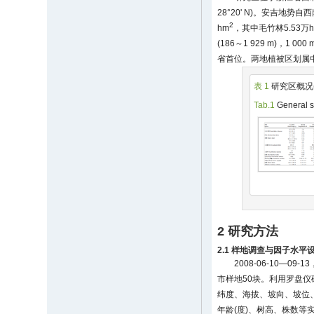
28°20' N)。安吉地势
2
hm
，其中毛竹林5.53万
(186～1 929 m)，1 
省首位。两地植被区划属
表 1
研究区概况
Tab.1
General s
2 研究方法
2.1 样地调查与因子水平
2008-06-10
市样地50块。利用罗盘仪
纬度、海拔、坡向、坡位
年龄(度)、树高、株数等