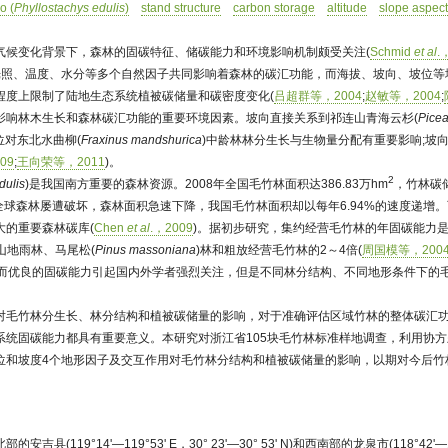
o (
Phyllostachys edulis
)
stand structure
carbon storage
altitude
slope aspec
气候变化背景下，森林的固碳特征、储碳能力和环境影响机制颇受关注(
Schmid
et al
.
光照、温度、水分等多个自然因子共同影响着森林的碳汇功能，而海拔、坡向、坡位等
程度上限制了陆地生态系统植被碳储量和碳密度变化(
吕超群等，2004
;
赵敏等，2004
;
影响林木生长和森林碳汇功能的重要环境因素。坡向直接关系到祁连山青海云杉(
Picea
位对东北水曲柳(
Fraxinus mandshurica
)中龄林林分生长与生物量分配有重要影响;坡
09
;
王向荣等，2011
)。
2
dulis
)是我国南方重要的森林资源。2008年全国毛竹林面积达386.83万hm
，竹林碳储
，全球森林屡遭破坏，森林面积急速下降，我国毛竹林面积却以每年6.94%的速度递增。
大的重要森林碳库(
Chen
et al
.，2009
)。据初步研究，集约经营毛竹林的年固碳能力是
山地雨林、马尾松(
Pinus massoniana
)林和粗放经营毛竹林的2～4倍(
周国模等，200
殊而优良的固碳能力引起国内外学者强烈关注，但是不同林分结构、不同地形条件下的
对毛竹林分生长、林分结构和植被碳储量的影响，对于准确评估区域竹林的整体碳汇
系统固碳能力都具有重要意义。本研究对浙江省105块毛竹林标准样地调查，利用协
位和坡度4个地形因子及交互作用对毛竹林分结构和植被碳储量的影响，以期对今后竹
县(119°14'—119°53' E，30° 23'—30° 53' N)和西南部的龙泉市(118°42'—11