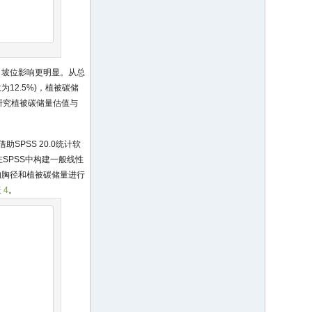
、坡位影响更明显。从总
数为12.5%)，植被碳储
本研究植被碳储量估值与
PSS 20.0统计软
SPSS中构建一般线性
均胸径和植被碳储量进行
 4
。