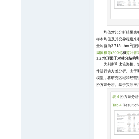
均值对比分析结果表
样本均值及其变异程度来看，
-2
量均值为3.718 t·hm
(变
周国模等(2004)
和
范叶青等
3.2 地形因子对林分结
为判断和比较海拔、坡
件进行协方差分析。由于
模型，将研究区域和经营
协方差分析。基于实际应
表 4
协方差分析
Tab.4
Result of