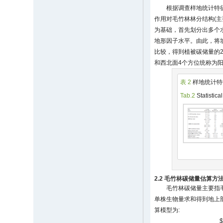
根据调查样地统计特征
作用对毛竹林林分结构(
为基础，首先划分出多个
地形因子水平。由此，将坡度
比较，得到植被碳储量的2个
和西北面4个方位统称为阳
表 2
样地统计特
Tab.2
Statistica
2.2 毛竹林碳储量估算方
毛竹林碳储量主要指
单株生物量求和得到地上部
算模型为:
$