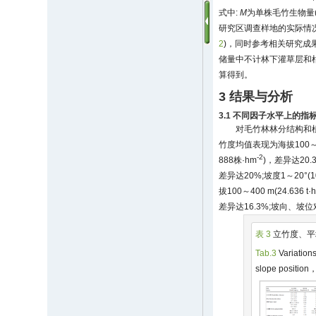
式中:
M
为单株毛竹生物量(k
研究区调查样地的实际情
2
)，同时参考相关研究成
储量中不计林下灌草层和枯
算得到。
3 结果与分析
3.1 不同因子水平上的指
对毛竹林林分结构和
竹度均值表现为海拔100～40
-2
888株·hm
)，差异达20.
差异达20%;坡度1～20°
拔100～400 m(24.636 t·
差异达16.3%;坡向、
表 3
立竹度、平
Tab.3
Variation
slope position