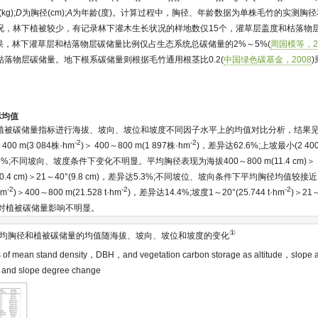
g);
D
为胸径(cm);
A
为年龄(度)。计算过程中，胸径、年龄数据为单株毛竹的实测胸
况，林下植被较少，有记录林下灌木生长状况的样地数仅15个，灌草层盖度和枯落物层
果，林下灌草层和枯落物层碳储量比例仅占生态系统总碳储量的2%～5%(
周国模等，2
落物层碳储量。地下根系碳储量则根据毛竹通用根茎比0.2(
中国绿色碳基金，2008
标均值
植被碳储量指标进行海拔、坡向、坡位和坡度不同因子水平上的均值对比分析，结果
-2
-2
0 m(3 084株·hm
)＞ 400～800 m(1 897株·hm
)，差异达62.6%;上坡最小(2 40
3%;不同坡向、坡度条件下变化不明显。平均胸径表现为海拔400～800 m(11.4 cm)＞ 100
(10.4 cm)＞21～40°(9.8 cm)，差异达5.3%;不同坡位、坡向条件下平均胸径均值
-2
-2
-2
hm
)＞400～800 m(21.528 t·hm
)，差异达14.4%;坡度1～20°(25.744 t·hm
)＞21～
坡位对植被碳储量影响不明显。
①
均胸径和植被碳储量的均值随海拔、坡向、坡位和坡度的变化
s of mean stand density，DBH，and vegetation carbon storage as altitude，slope
，and slope degree change