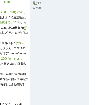
t
slope
周宇峰
徐小军
，2006
;
Thürig
et al
.，
地形因子又通过温度、
陈茂铨等，2010
)。许
 crassifolia
)林分布(
何
向对林分平均胸径和优势
量达2.0亿t(
李海奎
可以预见，未来50年，
杉木(
Cunninghamia
4
;
2006
;
Yen
et al
.，
毛竹林储碳能力及其影
功能、科学指导竹林增汇
方差分析和偏相关分析方
林的碳汇经营提供指
9°25' E，27°42'—