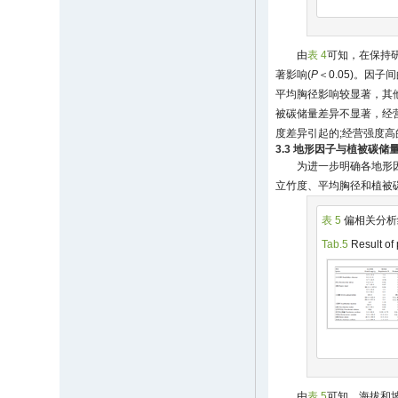
由
表 4
可知，在保持
著影响(
P
＜0.05)。因
平均胸径影响较显著，其
被碳储量差异不显著，经
度差异引起的;经营强度
3.3 地形因子与植被碳储
为进一步明确各地形
立竹度、平均胸径和植被
表 5
偏相关分析
Tab.5
Result of 
由
表 5
可知，海拔和坡