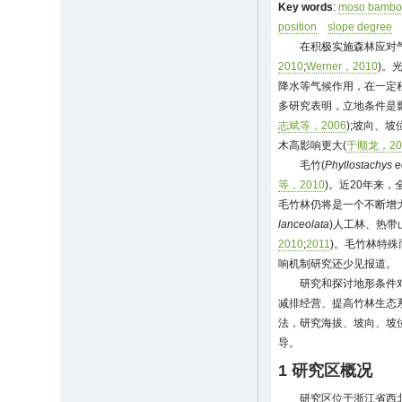
Key words
:
moso bambo
position
slope degree
在积极实施森林应对
2010
;
Werner，2010
)。
降水等气候作用，在一定
多研究表明，立地条件是
志斌等，2006
);坡向、坡
木高影响更大(
于顺龙，20
毛竹(
Phyllostachys e
等，2010
)。近20年来
毛竹林仍将是一个不断增
lanceolata
)人工林、热带
2010
;
2011
)。毛竹林特
响机制研究还少见报道。
研究和探讨地形条件
减排经营、提高竹林生态
法，研究海拔、坡向、坡
导。
1 研究区概况
研究区位于浙江省西北部的安吉