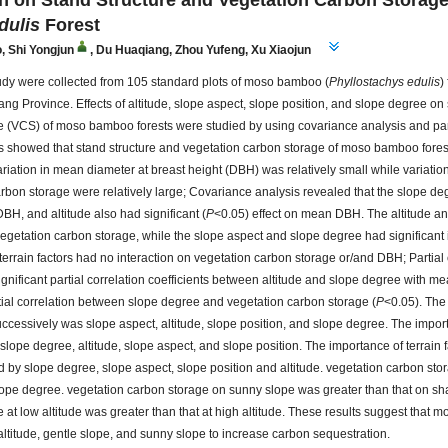
ain on Stand Structure and Vegetation Carbon Storage
dulis
Forest
o
,
Shi Yongjun
,
Du Huaqiang
,
Zhou Yufeng
,
Xu Xiaojun
study were collected from 105 standard plots of moso bamboo (
Phyllostachys edulis
)
ng Province. Effects of altitude, slope aspect, slope position, and slope degree on
e (VCS) of moso bamboo forests were studied by using covariance analysis and part
s showed that stand structure and vegetation carbon storage of moso bamboo forest
 Variation in mean diameter at breast height (DBH) was relatively small while variati
rbon storage were relatively large; Covariance analysis revealed that the slope de
BH, and altitude also had significant (
P
<0.05) effect on mean DBH. The altitude a
vegetation carbon storage, while the slope aspect and slope degree had significant
errain factors had no interaction on vegetation carbon storage or/and DBH; Partial 
gnificant partial correlation coefficients between altitude and slope degree with m
tial correlation between slope degree and vegetation carbon storage (
P
<0.05). The 
successively was slope aspect, altitude, slope position, and slope degree. The impor
lope degree, altitude, slope aspect, and slope position. The importance of terrain f
d by slope degree, slope aspect, slope position and altitude. vegetation carbon st
slope degree. vegetation carbon storage on sunny slope was greater than that on s
 at low altitude was greater than that at high altitude. These results suggest tha
altitude, gentle slope, and sunny slope to increase carbon sequestration.