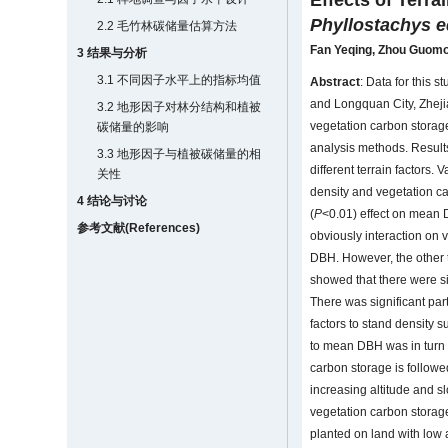
Effects of Terr
Phyllostachys e
2.2 毛竹林碳储量估算方法
Fan Yeqing
,
Zhou Guom
3 结果与分析
3.1 不同因子水平上的指标均值
Abstract
: Data for this 
and Longquan City, Zhejia
3.2 地形因子对林分结构和植被
vegetation carbon storag
碳储量的影响
analysis methods. Result
3.3 地形因子与植被碳储量的相
different terrain factors.
关性
density and vegetation ca
4 结论与讨论
(
P
<0.01) effect on mean D
参考文献(References)
obviously interaction on 
DBH. However, the other t
showed that there were si
There was significant par
factors to stand density 
to mean DBH was in turn s
carbon storage is followe
increasing altitude and 
vegetation carbon storage
planted on land with low 