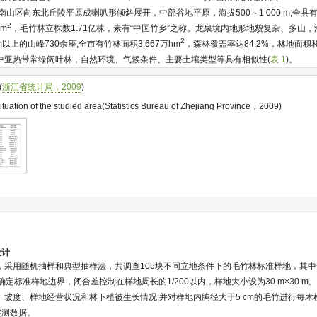
自西南山区向东北丘陵平原成喇叭形倾斜展开，中部谷地平原，海拔500～1 000 m;全县有
2
hm
，毛竹林立株数1.71亿株，素有“中国竹乡”之称。龙泉境内地形地貌复杂、多山
2
000 m以上的山峰730余座;全市有竹林面积3.667万hm
，森林覆盖率达84.2%，林地面
中亚热带常绿阔叶林，自然环境、气候条件、主要土壤类型等具有相似性(
表 1
)。
(
浙江省统计局，2009
)
ituation of the studied area(Statistics Bureau of Zhejiang Province，2009)
设计
—09-13，采用随机抽样和典型抽样法，共调查105块不同立地条件下的毛竹林标准样地，其
确定标准样地边界，闭合差控制在样地周长的1/200以内，样地大小设为30 m×30 
、坡度、样地经营状况和林下植被生长情况;并对样地内胸径大于5 cm的毛竹进行每
实测数据。