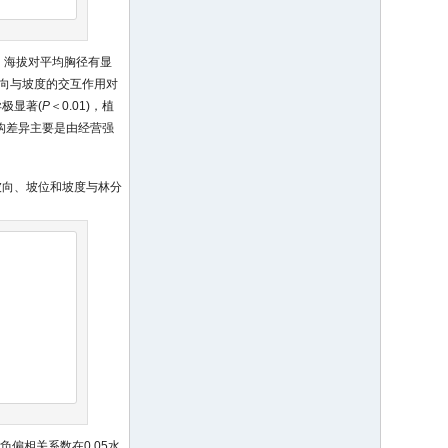
1)，海拔对平均胸径有显
坡向与坡度的交互作用对
极显著(
P
＜0.01)，植
结构差异主要是由经营强
坡向、坡位和坡度与林分
偏相关系数在0.05水