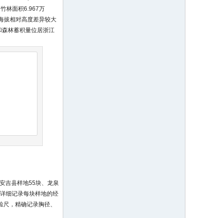
竹林面积6.967万
，海拔相对高度差异较大
积和森林蓄积量位居浙江
中安吉县样地55块、龙泉
m。详细记录每块样地的经
木检尺，精确记录胸径、