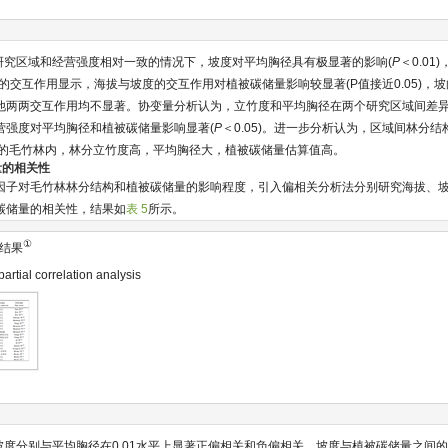
研究区域和经营强度相对一致的情况下，坡度对平均胸径具有极显著的影响(
P
＜0.0
子间的交互作用显示，海拔与坡度的交互作用对植被碳储量影响较显著(P值接近0.05)，
他两两交互作用均不显著。协变量分析认为，立竹度和平均胸径在两个研究区域间差异
营强度对平均胸径和植被碳储量影响显著(
P
＜0.05)。进一步分析认为，区域间林分
高的毛竹林内，林分立竹度高，平均胸径大，植被碳储量估算值高。
量的相关性
因子对毛竹林林分结构和植被碳储量的影响程度，引入偏相关分析法分别研究海拔、
碳储量的相关性，结果如
表 5
所示。
①
结果
partial correlation analysis
度分别与平均胸径在0.01水平上显著正偏相关和负偏相关，坡度与植被碳储量之间的负