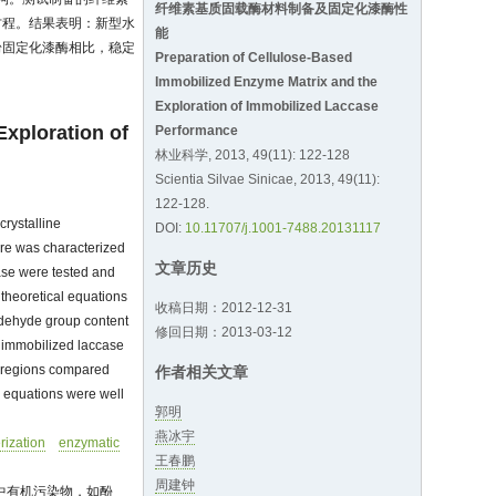
纤维素基质固载酶材料制备及固定化漆酶性
方程。结果表明：新型水
能
粉固定化漆酶相比，稳定
Preparation of Cellulose-Based
Immobilized Enzyme Matrix and the
Exploration of Immobilized Laccase
Exploration of
Performance
林业科学, 2013, 49(11): 122-128
Scientia Silvae Sinicae, 2013, 49(11):
122-128.
crystalline
DOI:
10.11707/j.1001-7488.20131117
re was characterized
文章历史
ase were tested and
theoretical equations
收稿日期：2012-12-31
ldehyde group content
修回日期：2013-03-12
 immobilized laccase
pH regions compared
作者相关文章
 equations were well
郭明
燕冰宇
rization
enzymatic
王春鹏
周建钟
中有机污染物，如酚