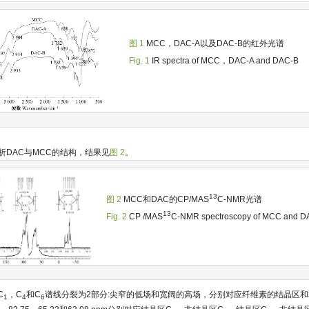
图 1
MCC，DAC-A以及DAC-B的红外光谱
Fig. 1
IR spectra of MCC，DAC-A and DAC-B
分析DAC与MCC的结构，结果见
图 2
。
13
图 2
MCC和DAC的CP/MAS
C-NMR光谱
13
Fig. 2
CP /MAS
C-NMR spectroscopy of MCC and D
C
，C
和C
谱线分裂为2部分:尖窄的低场和宽阔的高场，分别对应纤维素的结晶区
1
4
6