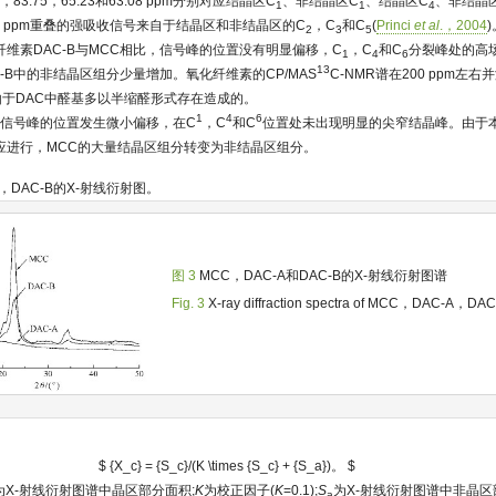
.86，83.75，65.23和63.08 ppm分别对应结晶区C
、非结晶区C
、结晶区C
、非结晶
1
1
4
4.61 ppm重叠的强吸收信号来自于结晶区和非结晶区的C
，C
和C
(
Princi
et al
.，2004
2
3
5
维素DAC-B与MCC相比，信号峰的位置没有明显偏移，C
，C
和C
分裂峰处的高
1
4
6
13
C-B中的非结晶区组分少量增加。氧化纤维素的CP/MAS
C-NMR谱在200 ppm左
由于DAC中醛基多以半缩醛形式存在造成的。
1
4
6
比，信号峰的位置发生微小偏移，在C
，C
和C
位置处未出现明显的尖窄结晶峰。由于
应进行，MCC的大量结晶区组分转变为非结晶区组分。
A，DAC-B的X-射线衍射图。
图 3
MCC，DAC-A和DAC-B的X-射线衍射图谱
Fig. 3
X-ray diffraction spectra of MCC，DAC-A，DAC
$ {X_c} = {S_c}/(K \times {S_c} + {S_a})。 $
为X-射线衍射图谱中晶区部分面积;
K
为校正因子(
K
=0.1);
S
为X-射线衍射图谱中非晶区
a