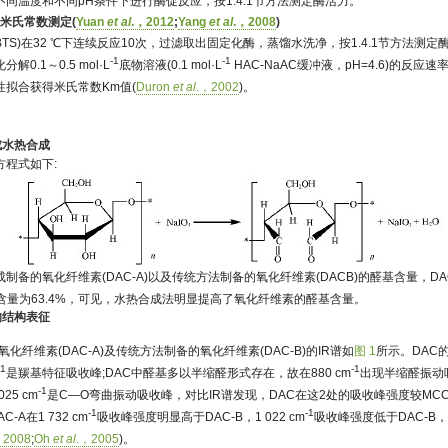
同温度和不同pH条件下进行酶促反应，按1.4.1节方法测定酶活力。
及米氏常数测定(
Yuan
et al
.，2012
;
Yang
et al
.，2008
)
BTS)在32 ℃下连续反应10次，过滤取出固定化酶，蒸馏水洗净，按1.4.1节方法测
-1
-1
.1～0.5 mol·L
底物溶液(0.1 mol·L
HAC-NaAC缓冲液，pH=4.6)的反
拟合获得米氏常数Km值(
Duron
et al
.，2002
)。
成水热合成
方程式如下:
制备的氧化纤维素(DAC-A)以及传统方法制备的氧化纤维素(DACB)的醛基含量，DA
醛基含量为63.4%，可见，水热合成法明显提高了氧化纤维素的醛基含量。
的结构表征
化纤维素(DAC-A)及传统方法制备的氧化纤维素(DAC-B)的IR谱如
图 1
所示。DAC的
-1
-1
是羰基特征吸收峰;DAC中醛基多以半缩醛形式存在，故在880 cm
出现半缩醛振动吸收
-1
25 cm
是C—O弯曲振动吸收峰，对比IR谱发现，DAC在这2处的吸收峰强度较MC
-1
-1
-A在1 732 cm
吸收峰强度明显高于DAC-B，1 022 cm
吸收峰强度低于DAC-B，
，2008
;
Oh
et al
.，2005
)。