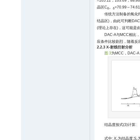
=105.12，103.69，88
晶区C
。
=70.99～7
6
δ
传统方法制备的氧化纤
结晶区)，由此可判断DA
(理论上存在)，这可能是
DAC-A与MCC相
应条件比较剧烈，随着反
2.2.3 X-射线衍射分析
图 3
为MCC，DAC-
结晶度按式(3)计算:
式中:
X
为结晶度;
S
c
c