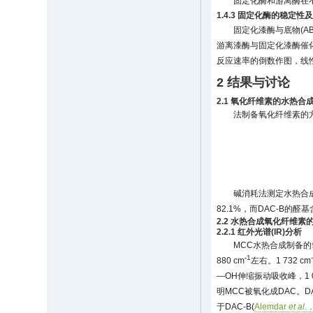
固定化酶和游离酶在不
1.4.3 固定化酶的稳定性
固定化漆酶与底物(A
游离漆酶与固定化漆酶催化分解0
反应速率的倒数作图，线性
2 结果与讨论
2.1 氧化纤维素的水热合
法制备氧化纤维素的
碱消耗法测定水热合成
82.1%，而DAC-B的
2.2 水热合成氧化纤维素
2.2.1 红外光谱(IR)分析
MCC水热合成制备的氧
-1
880 cm
左右。1 732 cm
—OH伸缩振动吸收峰，1 0
明MCC被氧化成DAC。DAC
于DAC-B(
Alemdar
et al
.