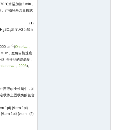
70 ℃水浴加热2 min，
点。产物醛基含量按式
(1)
H
SO
浓度;V2为加入
2
4
-1
00 cm
(
Oh
et al
.，
75 MHz，魔角自旋速度
日本)分析各样品的结晶度，
mdar
et al
.，2008
)。
溶液(pH=4.6)中，加
测定载体上固载酶的氮含
rn 1pt} {\kern 1pt}
 {\kern 1pt} {\kern
(2)