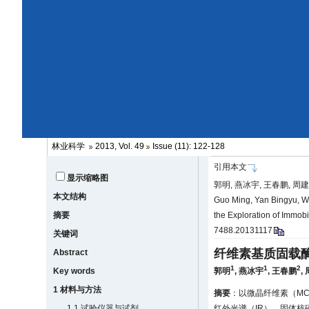
林业科学
2013, Vol. 49
Issue (11): 122-128
引用本文
显示缩略图
郭明, 燕冰宇, 王春鹏, 周建
本文结构
Guo Ming, Yan Bingyu, W
摘要
the Exploration of Immob
7488.20131117
关键词
纤维素基质固载
Abstract
1
1
2
Key words
郭明
,
燕冰宇
,
王春鹏
,
1 材料与方法
摘要
：以微晶纤维素（M
1.1 试验仪器与试剂
红外光谱（IR）、固体核磁