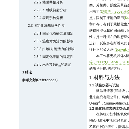
2.2.2 核磁共振分析
类、芳胺类、羧酸及其衍
2.2.3 X-射线衍射分析
用潜力(
赵敏等，2008
;
王
2.2.4 表观形貌分析
点，限制了漆酶的应用(
K
和贮存，有利于规模化生产
2.3 固定化漆酶酶学性质
获得性能优越的固载酶，
2.3.1 固定化漆酶含量测定
性，是一种潜在的理想载体
2.3.2 温度对酶活力的影响
进行，反应多在纤维素的
2.3.3 pH值对酶活力的影响
往往不尽如人意(
Noriyuki
本工作将无机晶体材
2.3.4 固定化漆酶的稳定性
等，2008
;
Qiu
et al
.，201
2.3.5 米氏常数
K
的测定
m
的酶学性能理论方程。
3 结论
1 材料与方法
参考文献(References)
1.1 试验仪器与试剂
微晶纤维素(层析级，A
北京鑫鼎有限公司)，高碘酸钠(
-1
U·mg
，Sigma-al
1.2 氧化纤维素的水热合
在传统方法制备氧化
NaOH溶液中活化24 h
乙烯内衬)内胆中，蒸馏水填