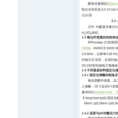
醛基含量测定(
Sirvio
取出冷却后加入0.10 mol·
(1)计算:
$ H 
式中:
H
(醛基含量)为
H
SO
体积。
2
4
1.3 氧化纤维素的结构表
IRPrestige-2
2005
)。AVANCE II/4
3.8 MHz，分辨率4.88 
扫描方式:定性，步进扫描;扫描范围
SS-550型扫描电子显微镜
1.4 不同基质材料固定
1.4.1 固定化漆酶的制
氧化双醛纤维素、戊二醛
入漆酶，28 ℃反应6 
量
W
(
N
)(
Noriyuki
et al
.，2
$ \begin{array}{l} 固定化酶含量
{\kern 1pt} {\kern 1pt} {\
1.4.2 温度与pH对酶活