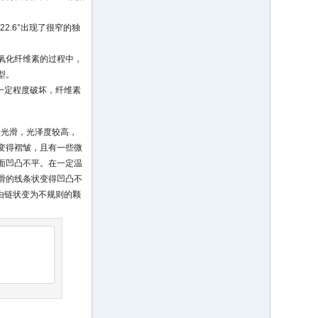
°和22.6°出现了很窄的独
备氧化纤维素的过程中，
型。
到一定程度破坏，纤维素
分光滑，光泽度较高，
面变得褶皱，且有一些微
表面凹凸不平。在一定温
滑的线条状变得凹凸不
态由链状变为不规则的颗