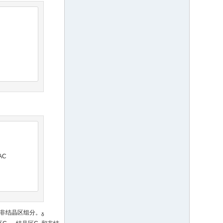
AC
和非结晶区组分。
δ