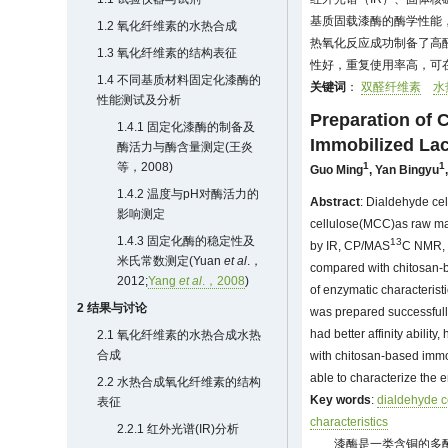
基质固载漆酶的酶学性能
1.2 氧化纤维素的水热合成
热氧化反应成功制备了高
1.3 氧化纤维素的结构表征
性好，重复使用率高，可
1.4 不同基质材料固定化漆酶的
关键词
：
双醛纤维素
水
性能测试及分析
Preparation of 
1.4.1 固定化漆酶的制备及
Immobilized La
酶活力与酶含量测定(
王炎
等，2008
)
1
1
Guo Ming
,
Yan Bingyu
1.4.2 温度与pH对酶活力的
Abstract
: Dialdehyde cel
影响测定
cellulose(MCC)as raw mat
1.4.3 固定化酶的稳定性及
13
by IR, CP/MAS
C NMR, 
米氏常数测定(
Yuan
et al
.，
compared with chitosan-b
2012
;
Yang
et al
.，2008
)
of enzymatic characteris
2 结果与讨论
was prepared successfull
had better affinity abili
2.1 氧化纤维素的水热合成水热
合成
with chitosan-based immo
able to characterize the e
2.2 水热合成氧化纤维素的结构
Key words
:
dialdehyde c
表征
characteristics
2.2.1 红外光谱(IR)分析
漆酶是一类含铜的多