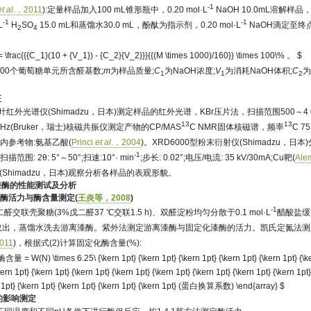
-1
et al
.，2011
):定量样品加入100 mL锥形瓶中，0.20 mol·L
NaOH 10.0mL溶解样品，
-1
-1
L
H
SO
15.0 mL和蒸馏水30.0 mL，酚酞为指示剂，0.20 mol·L
NaOH滴定至终
2
4
= \frac{{{C_1}(10 + {V_1}) - {C_2}{V_2}}}{{(M \times 1000)/160}} \times 100\% 。 $
100个葡萄糖单元所含醛基数;
m
为样品质量;
C
为NaOH浓度;
V
为消耗NaOH体积;
C
为
1
1
2
征
1型傅里叶红外光谱仪(Shimadzu，日本)测定样品的红外光谱，KBr压片法，扫描范围500～4 0
13
13
00 MHz(Bruker，瑞士)核磁共振仪测定产物的CP/MAS
C NMR固体核磁谱，频率
C 
Hz;内参考物:氨基乙酸(
Princi
et al
.，2004
)。XRD6000型粉末衍射仪(Shimadzu，
-1
: 2θ: 5°～50°;扫速:10°· min
;步长: 0.02°;电压/电流: 35 kV/30mA;Cu靶(
Ale
(Shimadzu，日本)观察分析各样品的表观形貌。
化漆酶的性能测试及分析
备及酶活力与酶含量测定(
王炎等，2008
)
-1
交联壳聚糖(3%戊二醛37 ℃交联1.5 h)、双醛淀粉均匀分散于0.1 mol·L
醋酸盐缓冲
h后取出，蒸馏水洗去游离漆酶。紫外法测定游离漆酶与固定化漆酶的活力。凯氏定氮法
011
)，根据式(2)计算固定化酶含量(%):
 = W(N) \times 6.25\ {\kern 1pt} {\kern 1pt} {\kern 1pt} {\kern 1pt} {\kern 1pt} {\ke
kern 1pt} {\kern 1pt} {\kern 1pt} {\kern 1pt} {\kern 1pt} {\kern 1pt} {\kern 1pt} {\kern 1pt}
1pt} {\kern 1pt} {\kern 1pt} {\kern 1pt} {\kern 1pt} (蛋白换算系数) \end{array} $
力的影响测定