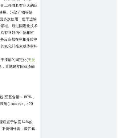
产化工领域具有巨大的应
使用、污染产物等缺
反复多次使用，便于运输
沿领域。通过固定化技术
，具有良好的生物相容
制备反应都在多相介质中
备的氧化纤维素载体材料
于漆酶的固定化(
王炎
能，尝试建立固载漆酶
粉(醛基含量﹥ 80%，
酶(Laccase，≥20
理后置于浓度14%的
mL，不锈钢外套，聚四氟