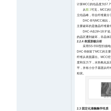
计算MCC的结晶度为57.7
从
图 3
可见，MCC的
立结晶峰，符合纤维素分
DAC-B与MCC
主要破坏的是微晶纤维素中
DAC-A在2
θ
=18.
的晶区遭到破坏，非晶体区
2.2.4 表观形貌分析
采用SS-550型扫
DAC-B保留了MCC
纤维从表面露出。MCC
度和压力下，水热氧化反
平，并有小分子基团从纤维
粒状。
2.3 固定化漆酶酶学性质