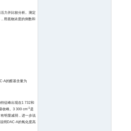
定酶活力并比较分析。测定
应速率，用底物浓度的倒数和
C-A的醛基含量为
特征峰出现在1 732和
-1
峰。3 300 cm
是
C有明显减弱，进一步说
说明DAC-A的氧化度高