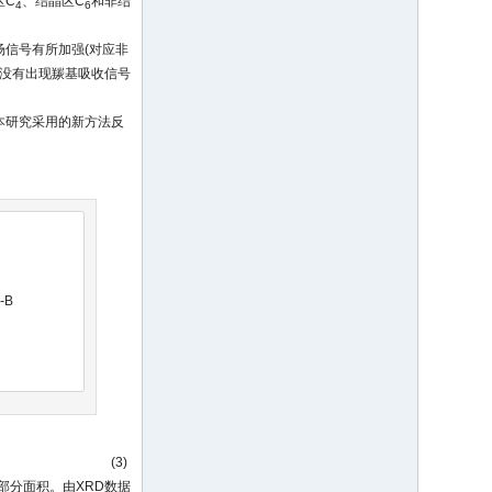
区C
、结晶区C
和非结
4
6
)。
场信号有所加强(对应非
右并没有出现羰基吸收信号
本研究采用的新方法反
-B
(3)
部分面积。由XRD数据