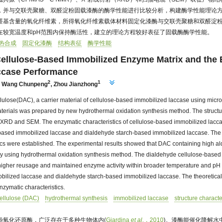
，并与交联壳聚糖、双醛淀粉固载漆酶的酶学性能进行比较分析，构建酶学性能理论
醛基含量的氧化纤维素，所得氧化纤维素载体材料固定化漆酶与交联壳聚糖和双醛淀
在较宽温度和pH范围内保持酶活性，建立的理论方程较好表征了固载酶酶学性能。
热合成
固定化漆酶
结构表征
酶学性能
Cellulose-Based Immobilized Enzyme Matrix and the 
ccase Performance
2
1
,
Wang Chunpeng
,
Zhou Jianzhong
lulose(DAC), a carrier material of cellulose-based immobilized laccase using micro
erials was prepared by new hydrothermal oxidation synthesis method. The structu
XRD and SEM. The enzymatic characteristics of cellulose-based immobilized lacc
ased immobilized laccase and dialdehyde starch-based immobilized laccase. The 
tics were established. The experimental results showed that DAC containing high a
y using hydrothermal oxidation synthesis method. The dialdehyde cellulose-based
ty, higher reusage and maintained enzyme activity within broader temperature and 
bilized laccase and dialdehyde starch-based immobilized laccase. The theoretical
nzymatic characteristics.
ellulose (DAC)
hydrothermal synthesis
immobilized laccase
structure characte
酚氧化还原酶，广泛存在于多种生物体内(
Giardina
et al
.，2010
)。漆酶能催化降解水