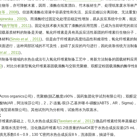
生物等，亦可降解木素，因而，漆酶在纸浆漂白、竹木板材生产、处理纸浆废水等林
炎等，2008
)。但游离漆酶在溶液中容易变性和失活、反应后难以分离回收、无法重复
rajewska，2009
)。而漆酶经过固定化处理后稳定性增加，易从反应系统中分离，能
(
杨宇翔等，2011
)。固定化技术极大拓宽了漆酶的应用范围，已成为当前研究的前
固载基质材料的制备是关键。氧化纤维素是具有高反应活性基团的纤维素衍生物分子
材料(
Sirvio
et al
.，2011
)。但是由于纤维素的高度结晶性和难溶性，氧化纤维素的
表面进行，这种局部区域的不可及性，妨碍了反应的均匀进行，因此依靠传统方法制
et al
.，2011
)。
料制备等领域的水热合成法引入氧化纤维素制备工艺中，将新方法制备的固载材料应用
0
)，对比分析新型氧化纤维素基固载漆酶与交联壳聚糖、双醛淀粉固载漆酶的酶学性
cros organics公司)，壳聚糖(脱乙酰度≥90%，国药集团化学试剂有限公司)，双醛淀
AR，阿法埃莎公司)，2，2'-连氮-双(3-乙基并噻-6-磺酸)(ABTS，AR，Sigma)，漆
drich上海贸易有限公司)。其他试剂均为分析纯，试验用水为双蒸水。
成
纤维素的基础上，引入水热合成反应(
Tavolaro
et al
.，2012
):微晶纤维素经简单蒸爆处
后，蒸馏水洗至中性。活化微晶纤维素与1:2倍质量的NaIO4置于水热合成反应釜(25 
充系数0.6～0.9，130 ℃密闭水热合成反应8 h，洗涤固体，抽滤干燥。