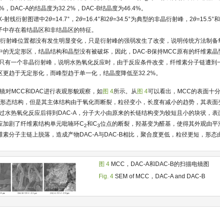
%，DAC-A的结晶度为32.2%，DAC-B结晶度为46.4%。
X-射线衍射图谱中2
θ
=14.7°，2
θ
=16.4°和2
θ
=34.5°为典型的非晶衍射峰，2
θ
=15.5
子中存在着结晶区和非结晶区的特征。
相比，衍射峰位置都没有发生明显变化，只是衍射峰的强弱发生了改变，说明传统方法制
的无定形区，结晶结构和晶型没有被破坏，因此，DAC-B保持MCC原有的纤维素晶
9°处只有一个非晶衍射峰，说明水热氧化反应时，由于反应条件改变，纤维素分子链遭
更趋于无定形化，而峰型趋于单一化，结晶度降低至32.2%。
描电镜对MCC和DAC进行表观形貌观察，如
图 4
所示。从
图 4
可以看出，MCC的表面十
的主要形态结构，但是其主体结构由于氧化而断裂，粒径变小，长度有减小的趋势，其表
经过水热氧化反应后得到DAC-A，分子大小由原来的长链结构变为较短且小的块状，
应加剧了纤维素结构单元吡喃环C
和C
位点的断裂，羟基变为醛基，使得其外观由平
2
3
素分子主链上脱落，造成产物DAC-A与DAC-B相比，聚合度更低，粒径更短，形
图 4
MCC，DAC-A和DAC-B的扫描电镜图
Fig. 4
SEM of MCC，DAC-A and DAC-B