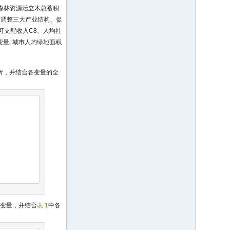
、森林资源活立木总蓄积
、调整三大产业结构、促
可支配收入C8、人均社
量; 城市人均绿地面积
分析，并结合各变量的全
键变量，并结合
表 1
中各