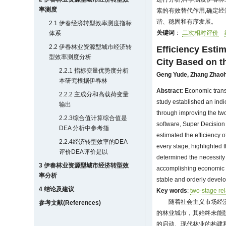
率测度
素的有效替代作用,确定
谐、稳固和有序发展。
2.1 伊春经济转型效率测度指标
关键词
：
二次相对评价
体系
2.2 伊春林业资源型城市经济转
Efficiency Esti
型效率测度分析
City Based on t
2.2.1 指标变量优势度分析
Geng Yude
,
Zhang Zhaoh
本研究根据伊春林
Abstract
: Economic trans
2.2.2 主成分和高载荷变量
study established an indic
输出
through improving the two
2.2.3综合值计算综合值是
software, Super Decision 
DEA 分析中参考指
estimated the efficiency o
2.2.4经济转型效率的DEA
every stage, highlighted t
评价DEA评价是以
determined the necessity a
3 伊春林业资源型城市经济转型效
accomplishing economic tr
率分析
stable and orderly devel
4 结论及建议
Key words
:
two-stage rel
随着社会主义市场经
参考文献(References)
的林业城市，其始终未能
的启动、现代林业的构建