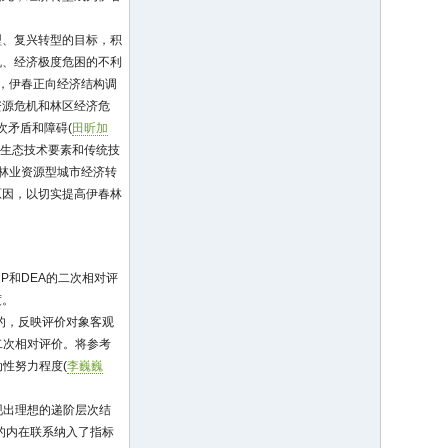
型、复兴转型的目标，积
机、经济极度危困的不利
索，伊春正向经济结构调
资源危机和林区经济危
次矛盾和障碍(
田昕加
?生态技术要素和传统技
林业资源型城市经济转
原因，以切实提高伊春林
P和DEA的二次相对评
度。
的，反映评价对象客观
二次相对评价。将参考
性努力程度(
李巍巍
现出理想的递阶层次结
素的内在联系纳入了指标