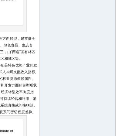
stimate of
理方向转型，建立健全
游、绿色食品、生态畜
三，由“两危”国有林区
林区和城区等。
特别是特色优势产业的发
和人均可支配收入指标;
的林业资源依赖属性、
育和开发方面的转型现状
市经济转型效率测度指
源可持续经营和利用，消
境系统直接或间接联结。
为联系间密切程度差异。
timate of