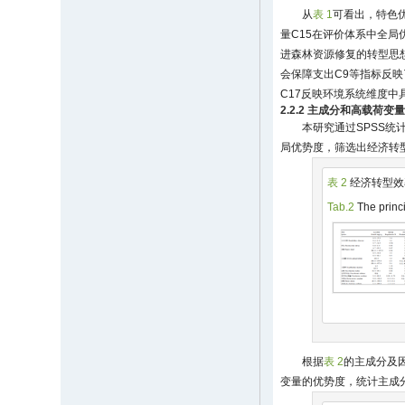
从
表 1
可看出，特色优
量C15在评价体系中全
进森林资源修复的转型思
会保障支出C9等指标反
C17反映环境系统维度
2.2.2 主成分和高载荷变
本研究通过SPSS统
局优势度，筛选出经济转
表 2
经济转型效
Tab.2
The princi
根据
表 2
的主成分及
变量的优势度，统计主成