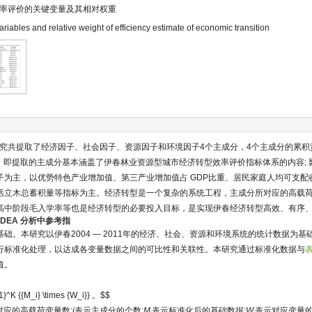
率评价的关键变量及其相对权重
riables and relative weight of efficiency estimate of economic transition
究共提取了经济因子、社会因子、资源因子和环境因子4个主成分，4个主成分的累积
09 883，即提取的主成分基本涵盖了伊春林业资源型城市经济转型效率评价指标体系的内容
子为主，以优势特色产业增加值、第三产业增加值占 GDP比重、居民家庭人均可支配
活立木总蓄积量等指标为主。经济转型是一个复杂的系统工程，主成分所对应的高载
高中阶段毛入学率等也是经济转型的必要投入目标，是实现伊春经济转型高效、有序
 DEA 分析中参考指
础。本研究以伊春2004 — 2011年的经济、社会、资源和环境系统的统计数据为基础，运
行标准化处理，以达成各变量数据之间的可比性和关联性。本研究通过标准化数据与
表
值。
 1}^K {{M_i} \times {W_i}} 。$$
对应的高载荷变量数;
i
表示主成分的个数;
M
表示标准化后的基础数据;
W
表示对应变量