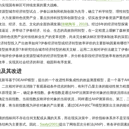
为实现国有林区可持续发展的重大战略。
资源型城市经济转型试点，伊春以体制和机制创新为先导，确立了科学转型、理性转
，大力发展特色优势产业，重点扶持科技型和创新型企业，切实改变伊春资源严重危
政治、经济、生态、文化的全面协调发展(
张晓陶等，2010
)。经过6年的经济转型探
值逼近，并带动了伊春经济、社会、生态的高效协同转型，在一定程度上缓解了森林
全理清特色优势产业对传统林业生产的变革优势，尚未完全解决林区管理体制改革的深层
经济转型投入产出效率如何?伊春经济转型或经济转型效率评价的主要影响因素有哪些
转型效率差异?本研究结合城市经济转型的相关文献，运用二次相对评价法建立了伊春
学地评价伊春林业资源型城市的经济转型效率，并分析各阶段经济转型效率有效性的
效率，实现其社会经济的和谐、稳固和有序发展。
法及其改进
新等基于DEAHP模型，提出的一个改进性和集成性的效益测度模型，是一个基于AH
)。二次相对评价法消除了客观基础条件优劣的制约，有利于凸显主体的能动性努力程
本原理是:第一，确定参考指数。参考指数是通过AHP法测算评价对象的往期状况得出
确定当前指数。当前指数反映评价对象的当前状况，同样通过AHP测算得出。第三，
2
要素，将当前指数视为评价对象的产出要素，通过DEA中的C
R模型测算出主体的能动
层级的指标间不存在任何支配或从属的关系，而在现实决策中，评价指标体系并不是呈
络结构为主要形式。因此，
Saaty(2001)
提出了网络层次分析法(ANP)，将各评价因