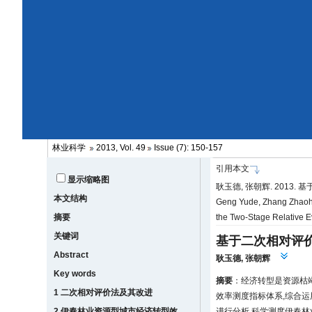
林业科学
2013, Vol. 49
Issue (7): 150-157
引用本文
显示缩略图
耿玉德, 张朝辉. 2013.
本文结构
Geng Yude, Zhang Zhaohui
摘要
the Two-Stage Relative E
关键词
基于二次相对评
Abstract
耿玉德
,
张朝辉
Key words
摘要
：经济转型是资源枯
1 二次相对评价法及其改进
效率测度指标体系,综合运用SP
2 伊春林业资源型城市经济转型效
进行分析,科学测度伊春