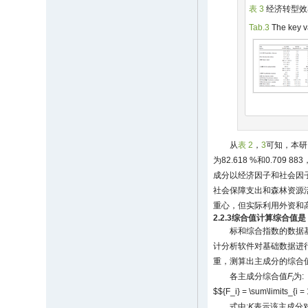
表 3
经济转型效
Tab.3
The key va
从
表 2
，
3
可知，本研
为82.618 %和0.7
成分以经济因子和社会因
社会保障支出和森林资源
重心，但实际利用外资和
2.2.3综合值计算综合值是
标和综合指数的数据基
计分析软件对基础数据进
重，测算出主成分的综合
各主成分综合值
F
为:
i
$${F_i} = \sum\limits_{i =
式中:
K
表示该主成分