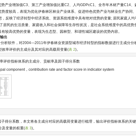
势产业增加值C3、第三产业增加值比重C2、人均GDPcC1、全市年木材产量C14
局优势度较高，表现为优化伊春林区林业产业体系、促进特色优势产业与林业生产协同
想，反映了经济转型中经济系统、资源系统维度中具有绝对优势的变量; 居民家庭人均
映了居民的生活质量、家庭收入和社会保障等生存性状况，是社会系统维度中的高优势变
中具有较高优势的变量，表现为生态型、园林型、和谐性城区建设的优势内容。
量输出
计分析软件，对2004—2011年伊春林业资源型城市经济转型的指标数据进行主成分
型效率评价的主成分及其对应的高载荷变量(
表 2
)。
率评价指标体系的主成分、贡献率及因子得分系数
pal component，contribution rate and factor score in indicator system
因子得分系数，本文将各主成分对应的高载荷变量进行梳理，输出评价指标体系的关
分及变量的权重(
表 3
)。