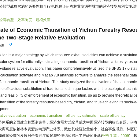
经济转型战略实施的必要性和可行性,以保证伊春林业资源型城市的经济转型顺利实施,
经济转型
效率测度
规模效应
mate of Economic Transition of Yichun Forestry Res
he Two-Stage Relative Evaluation
ui
ition is a major strategy by which resource-exhausted cities can achieve a sustai
ator system for efficiently estimating economic transition of Yichun, a forestry resou
-stage relative evaluation. This paper comprehensively utilized the SPSS 17.0 stati
calculation software and Matlab 7.0 analysis software to analyze the essential datas
f economic transition of Yichun. This study analyzed the motivation of the economic t
he efficacious substitution of traditional technique factors with the ecological techn
nd feasibility of enforcement of economic transition, so as to provide theoretical b
ansition of the forestry resource-based city, Yichun, and thus achieving its socio
opment.
ative evaluation
economic transition
efficiency estimate
scale efficiency
济体系的全面建立和逐渐完善，经济发展方式变革成为中国经济转型的核心命题。伊
脱离高度依赖林木资源的畸形产业体系，致使其经济总量偏小、社会事业滞后、林区
和低碳经济的发展对伊春过度依赖型经济结构提出了严峻的挑战(
张秀生等，2009
)。