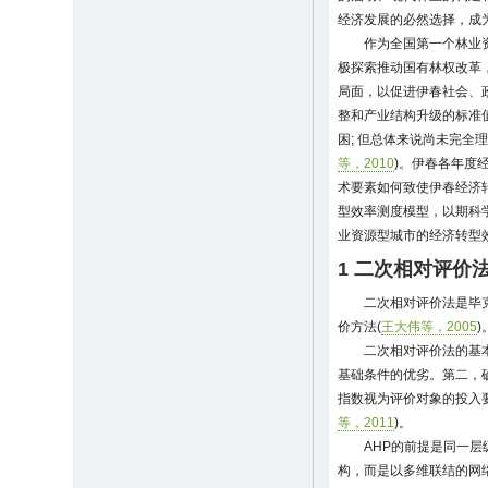
经济发展的必然选择，成
作为全国第一个林业
极探索推动国有林权改革
局面，以促进伊春社会、
整和产业结构升级的标准
困; 但总体来说尚未完
等，2010
)。伊春各年度
术要素如何致使伊春经济
型效率测度模型，以期科
业资源型城市的经济转型
1 二次相对评价
二次相对评价法是毕克
价方法(
王大伟等，2005
二次相对评价法的基
基础条件的优劣。第二，
指数视为评价对象的投入
等，2011
)。
AHP的前提是同一
构，而是以多维联结的网