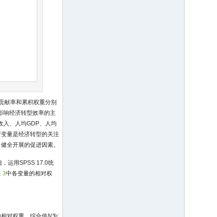
贡献率和累积权重分别
; 影响经济转型效率的主
收入、人均GDP、人均
荷变量是经济转型的关注
、健全开展的促进因素。
用SPSS 17.0统
 3
中各变量的相对权
的相对权重。综合值
N
为: