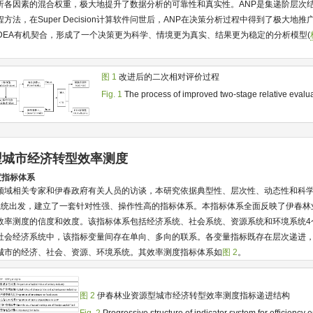
析各因素的混合权重，极大地提升了数据分析的可靠性和真实性。ANP是集递阶层次
法，在Super Decision计算软件问世后，ANP在决策分析过程中得到了极大地
DEA有机契合，形成了一个决策更为科学、情境更为真实、结果更为稳定的分析模型(
图 1
改进后的二次相对评价过程
Fig. 1
The process of improved two-stage relative evalu
型城市经济转型效率测度
度指标体系
领域相关专家和伊春政府有关人员的访谈，本研究依据典型性、层次性、动态性和科
系统出发，建立了一套针对性强、操作性高的指标体系。本指标体系全面反映了伊春林
效率测度的信度和效度。该指标体系包括经济系统、社会系统、资源系统和环境系统4
实社会经济系统中，该指标变量间存在单向、多向的联系。各变量指标既存在层次递进
城市的经济、社会、资源、环境系统。其效率测度指标体系如
图 2
。
图 2
伊春林业资源型城市经济转型效率测度指标递进结构