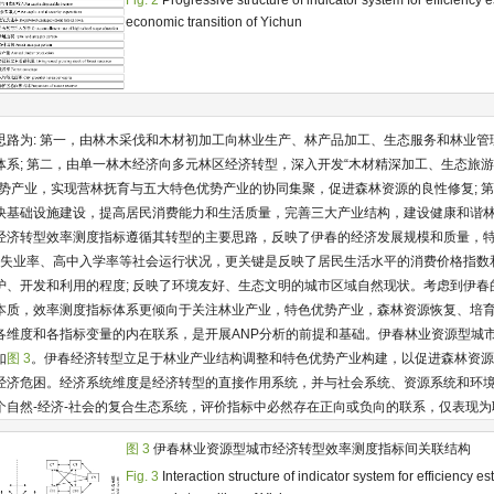
Fig. 2
Progressive structure of indicator system for efficiency e
economic transition of Yichun
思路为: 第一，由林木采伐和木材初加工向林业生产、林产品加工、生态服务和林业管
体系; 第二，由单一林木经济向多元林区经济转型，深入开发“木材精深加工、生态旅
势产业，实现营林抚育与五大特色优势产业的协同集聚，促进森林资源的良性修复; 第
快基础设施建设，提高居民消费能力和生活质量，完善三大产业结构，建设健康和谐
经济转型效率测度指标遵循其转型的主要思路，反映了伊春的经济发展规模和质量，
障、失业率、高中入学率等社会运行状况，更关键是反映了居民生活水平的消费价格指数
护、开发和利用的程度; 反映了环境友好、生态文明的城市区域自然现状。考虑到伊春
本质，效率测度指标体系更倾向于关注林业产业，特色优势产业，森林资源恢复、培
定各维度和各指标变量的内在联系，是开展ANP分析的前提和基础。伊春林业资源型城
如
图 3
。伊春经济转型立足于林业产业结构调整和特色优势产业构建，以促进森林资
经济危困。经济系统维度是经济转型的直接作用系统，并与社会系统、资源系统和环
个自然-经济-社会的复合生态系统，评价指标中必然存在正向或负向的联系，仅表现
图 3
伊春林业资源型城市经济转型效率测度指标间关联结构
Fig. 3
Interaction structure of indicator system for efficiency es