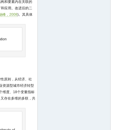
结构和要素内在关联的
推广和应用。改进后的二
杨峰，2008
)。其具体
ation
学性原则，从经济、社
业资源型城市经济转型
个维度、18个变量指标
，又存在多维的多联，共