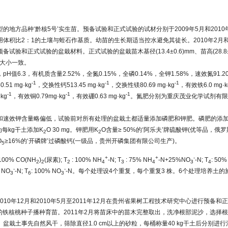
的地方品种‘黔核5号’实生苗。预备试验和正式试验的试材分别于2009年5月和201
体积比2：1的土壤与蛭石作基质。幼苗的生长期适当控水避免其徒长。2010年2月和
试验和正式试验的盆栽材料。正式试验的盆栽苗木基径(13.4±0.6)mm、苗高(28.8±
整且大小一致。
值6.3，有机质含量2.52%，全氮0.15%，全磷0.14%，全钾1.58%，速效氮91.20 
-1
-1
-1
.51 mg·kg
，交换性钙513.45 mg·kg
，交换性镁80.69 mg·kg
，有效铁6.0 mg·k
-1
-1
-1
kg
，有效铜0.79mg·kg
，有效硼0.63 mg·kg
。氮肥分别为重庆茂业化学试剂有
和速效钾含量略偏低，试验前对所有处理的盆栽土都适量添加磷肥和钾肥。磷肥的添加
量为每kg干土添加K
O 30 mg。钾肥用K
O含量≥ 50%的‘阿乐夫’牌硫酸钾(优等品，
2
2
O
≥16%的‘开磷牌’过磷酸钙(一级品，贵州开磷集团有限公司生产)。
5
+
+
-
 100% CO(NH
)
(尿素); T
: 100% NH
-N; T
: 75% NH
-N+25%NO
-N; T
: 50%
2
2
2
4
3
4
3
4
-
-
 NO
-N; T
: 100% NO
-N。每个处理设4个重复，每个重复3 株。6个处理培养土的施
3
6
3
2010年12月和2010年5月至2011年12月在贵州省果树工程技术研究中心进行预备
过的铁核桃种子播种育苗。2011年2月将苗床中的苗木完整取出，洗净根部泥沙，选择
盆栽土事先自然风干，筛除直径1.0 cm以上的砂粒，每桶称量40 kg干土后分别进