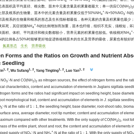
4
3
总表面积及平均直径、根尖数、苗木中元素含量及积累量都最大；单一供应CO(NH
)
2
2
+
-
上部及根系的生物量、苗木中的元素含量及积累量仅低于50%NH
-N+50%NO
-N
4
3
部及根系的生物量和根系的形态及生长指标都最低，各种元素的含量及积累量也最少；
+
状坏死，其症状随NH
-N的比例增加而加重，苗木也纤细，组织不充实，须根短，
4
+
表面积、体积、平均直径和根尖数都较小，营养元素的积累量也较低。铁核桃对NH
4
-N的比例各占50%时能够更好地促进铁核桃苗木的生长及营养的吸收，尿素也有较好
氮素形态
生长
营养吸收
gen Forms and the Ratios on Growth and Nutrient Abs
a
Seedling
1, 2
1, 2
1, 2
1, 2
in
,
Wu Sufang
,
Yang Tingting
,
Luo Yan
-
, NO
-N and CO(NH
)
as nitrogen sources, the effect of nitrogen forms and the rati
3
2
2
al characteristics, content and accumulation of elements in Juglans sigillata seed
trogen forms and the ratios had significant impact on seedling height, base diameter
oot morphological trait, content and accumulation of elements in
J. sigillata
seedling
-
O
-N at the ratio of 1：1, the seedling height, base diameter, root-shoot ratio, biomas
3
l surface area, average diameter, root tip number, content and accumulation of eleme
 maximum compared with other treatments. With the only supply of CO(NH
)
, root t
2
2
mass of the entire plant, shoot and root, the content and accumulation of elements 
-
+
mixed supply of NO
-N and NH
-N at the ratio of 1：1. With the only supply of NO
3
4