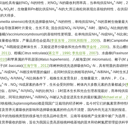
-
-
+
和油松具有偏好NO
-N的特性，对NO
-N的吸收利用率高，当单纯供应NH
-N时，
3
3
4
+
H
NO
时，生物量和Pn都比供应NH
-N的大;而云南松则表现出喜铵的特性，在供应
4
3
4
N的大得多。
+
+
mellia sinensis
)有优先选择吸收NH
-N的特性，单纯供应NH
-N的茶树生物量最
4
4
-
+
-
-N会导致茶树叶片黄化，生长不良; 混合供应NO
-N与NH
-N时，随NO
-N比例的
3
4
3
+
+
越橘(
Vacciniumcorymbosum
)的喜铵特性更明显。在单纯供应NH
-N或NH
-N比
4
4
吸收量都会增加，产量品质也会提高(
李亚东等，2008
;
和阳等，2009
)。喜树(
Camptothe
+
H
-N既能促进树体生长，又能促进养分吸收和光合作用(
李金玲，2006
)。东北山樱(
4
2011
)、柑橘(
Citrus reticulata
)(
蒋立平，1990
;
李先信等，2007
)、水曲柳(
Fraxinus
010
)和苹果属的平邑甜茶(
Malus hupehensis
)、八棱海棠(
M. micromalus
)、楸子(
M. 
-
子(
M. baccata
)(
王海宁等，2012
)等树种则优先选择吸收NO
-N，具有明显的喜硝特
3
+
+
+
+
H
-N或NH
-N都没有明显的偏好，在同时供应比例相等的NH
-N和NH
-N时生
4
4
4
4
-
+
的NO
-N与NH
-N比例条件下，植株生长发育良好，生物量最大，体内N，P，Ca，F
3
4
+
-
H
-N，NO
-N或尿素的条件下，生长会受到抑制，树体内大多数元素的含量都减少(
4
3
+
-
类似，在NH
-N与NO
-N的比例为1：1时苗木生长和光合生理表现最好，而单纯供应
4
3
+
-
因此，同等比例的NH
-N和NO
-N被认为是促进其生长的最好氮源(
Michael
et al
.，2
4
3
和铁核桃(
Juglanssigillata
)都是我国广泛栽培的经济树种，迄今对它们的氮素营养特性
育及营养元素吸收的影响和选择吸收氮素的特点尚不清楚，国内外尚无这方面的报道
其中的泡核桃类型的很多地方优良品种在贵州、云南等省核桃产业发展中被广为选用
及营养吸收的影响，旨在为我国云贵高原核桃种植基地的苗木和幼树氮肥管理提供科