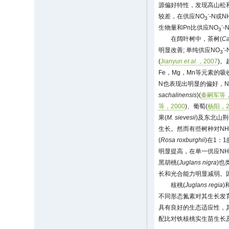
源偏好特性，发现高山松
-
较差，在供应NO
-N或N
3
-
生物量和Pn比供应NO
-
3
在阔叶树中，茶树(
Ca
-
明显改善; 单纯供应NO
3
(
Jianyun
et al
.，2007
)。
Fe，Mg，Mn等元素的
N也表现出明显的偏好，N
sachalinensis
)(
秦嗣军等，
等，2000
)、葡萄(
杨阳，2
果(
M. sievesii
)及东北山荆
生长。然而有些树种对N
(
Rosa roxburghii
)在1：1
明显提高，在单一供应N
黑胡桃(
Juglans nigra
)也
长和光合能力明显减弱。
核桃(
Juglans regia
)
不同形态氮素对其生长发
具有良好的生态适应性，
配比对铁核桃实生苗生长