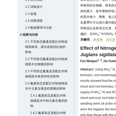
和根系的生物量、根系的
1.2 试验设计
体积最大，苗木整株和地
1.3 盆栽
的苗木矮小，整株、地上
1.4 结果调查
在夏季叶片出现大量灼烧
1.5 数据整理与分析
和根冠比及根系总长度、
+
-
偏好。在NH
-N与NO
2 结果与分析
4
3
关键词
：
铁核桃
实生苗
2.1 不同形态氮素及配比对铁核
桃苗株高、基径及根冠比值的
Effect of Nitro
影响
Juglans sigillat
2.2 不同形态氮素及配比对铁核
1, 2
Fan Weiguo
,
Ge Huim
桃苗木生物量的影响
+
Abstract
: Using NH
-N
4
2.3 不同形态氮素及其配比对铁
biomass, root morphologic
核桃苗木根系特性的影响
results showed that the ni
2.4 氮素形态及配比对铁核桃苗
shoot and root biomass, r
木中元素含量及积累量的影响
+
supply of NH
-N and N
4
2.4.1 氮素形态及配比对铁
shoot and root, root tota
核桃苗木中的元素含量的影
seedling were all at the
响
were the biggest, the bio
2.4.2 氮素形态及配比对铁
only than those with the 