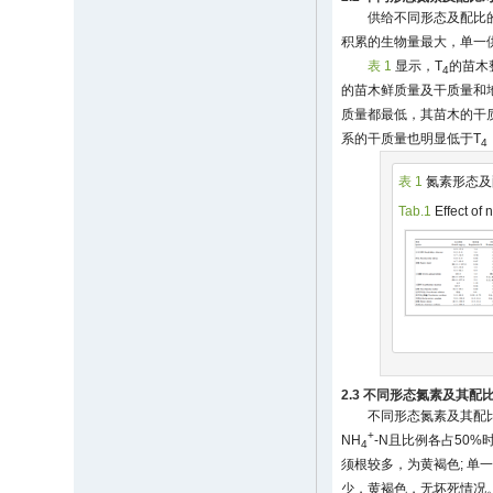
供给不同形态及配比
积累的生物量最大，单一供
表 1
显示，T
的苗木
4
的苗木鲜质量及干质量和
质量都最低，其苗木的干
系的干质量也明显低于T
4
表 1
氮素形态及
Tab.1
Effect of 
2.3 不同形态氮素及其
不同形态氮素及其配
+
NH
-N且比例各占50
4
须根较多，为黄褐色; 单一
少，黄褐色，无坏死情况