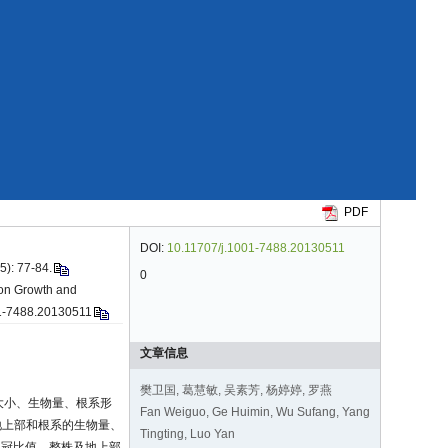
PDF
DOI:
10.11707/j.1001-7488.20130511
 77-84.
0
 on Growth and
001-7488.20130511
文章信息
樊卫国, 葛慧敏, 吴素芳, 杨婷婷, 罗燕
大小、生物量、根系形
Fan Weiguo, Ge Huimin, Wu Sufang, Yang
地上部和根系的生物量、
Tingting, Luo Yan
根冠比值、整株及地上部