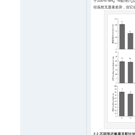
于100% NH
-N处理(T
4
2
径虽然无显著差异，但它
2.2 不同形态氮素及配