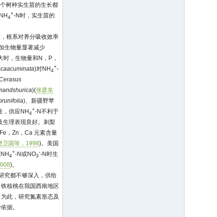
2个树种实生苗的生长都
+
NH
-N时，实生苗的
4
大，根系对养分吸收效率
增加生物量显著减少
例大时，生物量和N，P，
+
caacuminata
)对NH
-
4
Cerasus
mandshurica
)(
张彦东
prunifolia
)、新疆野苹
+
性，供应NH
-N不利于
4
长及生理表现良好。刺梨
e，Zn，Ca 元素含量
樊卫国等，1998
)。美国
+
-
NH
-N或NO
-N时生
4
3
008
)。
研究都不够深入，供给
。铁核桃在我国西南地区
，为此，研究氮素形态及
学依据。