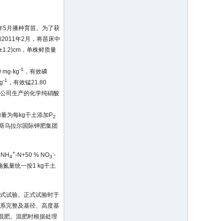
0年5月播种育苗。为了获
2011年2月，将苗床中
1.2)cm，单株鲜质量
-1
mg·kg
，有效磷
-1
g
，有效锰21.80
限公司生产的化学纯硝酸
量为每kg干土添加P
2
俄罗斯乌拉尔国际钾肥集团
+
-
 NH
-N+50 % NO
-
4
3
氮量统一按1 kg干土
和正式试验。正式试验时于
根系完整及基径、高度基
行混肥。混肥时根据处理