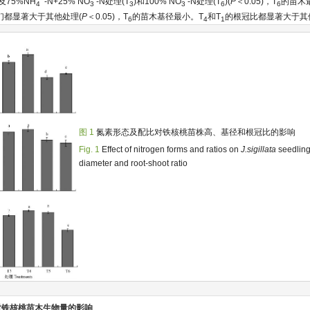
)及75%NH
-N+25% NO
-N处理(T
)和100% NO
-N处理(T
)(
P
＜0.05)，T
的苗木
4
3
3
3
6
6
们都显著大于其他处理(
P
＜0.05)，T
的苗木基径最小。T
和T
的根冠比都显著大于其
6
4
1
图 1
氮素形态及配比对铁核桃苗株高、基径和根冠比的影响
Fig. 1
Effect of nitrogen forms and ratios on
J.sigillata
seedling
diameter and root-shoot ratio
比对铁核桃苗木生物量的影响