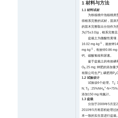
1 材料与方法
1.1 材料试材
为铁核桃中泡核桃类型
得根系完整的试材，苗床用
的苗木完整取出分别作为预备
为(75±3.0)g，根系完
盆栽土为微酸性黄壤，pH
-1
16.02 mg·kg
，速效钾140
-1
mg·kg
，有效锌0.86 mg·
钙、碳酸氢铵和尿素。
鉴于盆栽土的有效磷
O
25 mg; 钾肥的添加
5
有限公司生产); 磷肥用P
2
1.2 试验设计
试验设6个处理。T
:
1
+
N; T
: 25%NH
-N+75%
5
4
添加150 mg 纯氮计。
1.3 盆栽
分别于2009年5月至
2010年5月将层积处理
本一致的实生苗进行盆栽。