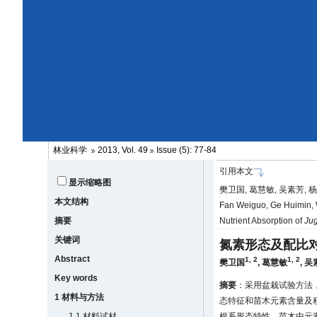
林业科学
2013, Vol. 49
Issue (5): 77-84
引用本文
显示缩略图
樊卫国, 葛慧敏, 吴素芳, 杨
本文结构
Fan Weiguo, Ge Huimin, W
摘要
Nutrient Absorption of
Jug
关键词
氮素形态及配比
Abstract
1, 2
1, 2
樊卫国
,
葛慧敏
,
吴
Key words
摘要
：采用盆栽试验方法，
1 材料与方法
态特征和苗木元素含量及
1.1 材料试材
根系形态特性、苗木中元素