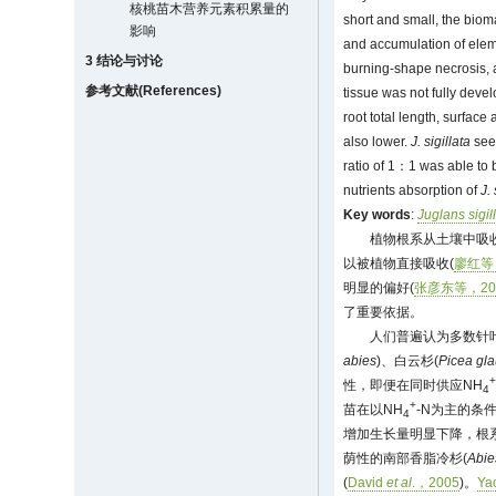
核桃苗木营养元素积累量的
short and small, the biom
影响
and accumulation of eleme
3 结论与讨论
burning-shape necrosis,
参考文献(References)
tissue was not fully deve
root total length, surfac
also lower.
J. sigillata
see
ratio of 1：1 was able to 
nutrients absorption of
J. 
Key words
:
Juglans sigil
植物根系从土壤中吸
以被植物直接吸收(
廖红等
明显的偏好(
张彦东等，20
了重要依据。
人们普遍认为多数针
abies
)、白云杉(
Picea gl
性，即便在同时供应NH
4
+
苗在以NH
-N为主的条
4
增加生长量明显下降，根
荫性的南部香脂冷杉(
Abie
(
David
et al
.，2005
)。
Ya