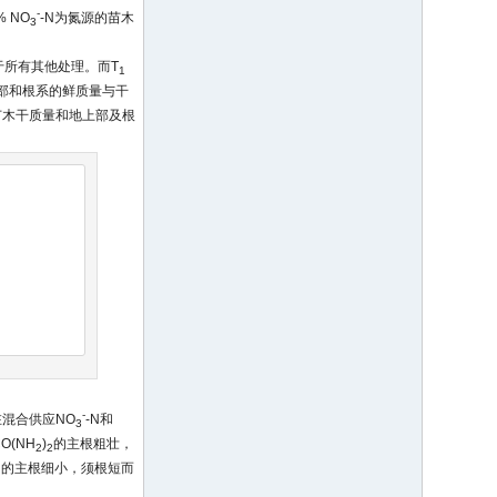
-
% NO
-N为氮源的苗木
3
于所有其他处理。而T
1
部和根系的鲜质量与干
木干质量和地上部及根
-
混合供应NO
-N和
3
(NH
)
的主根粗壮，
2
2
N的主根细小，须根短而