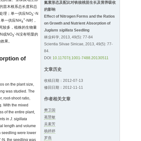
氮素形态及配比对铁核桃苗生长及营养吸收
的苗木根系总长度和总
的影响
-
的处理；单一供应NO
-N
3
Effect of Nitrogen Forms and the Ratios
+
单一供应NH
-N时，
4
on Growth and Nutrient Absorption of
坏死较多，植株的生物量
Juglans sigillata
Seedling
-
-N或NO
-N没有明显的
3
林业科学, 2013, 49(5): 77-84
的效果。
Scientia Silvae Sinicae, 2013, 49(5): 77-
84.
orption of
DOI:
10.11707/j.1001-7488.20130511
文章历史
收稿日期：2012-07-13
os on the plant size,
修回日期：2012-11-11
ling was studied. The
, root-shoot ratio,
作者相关文章
. With the mixed
樊卫国
s of the entire plant,
葛慧敏
nts in
J. sigillata
吴素芳
otal length and volume
杨婷婷
in seedling were lower
罗燕
-
-N, the seedling was
3