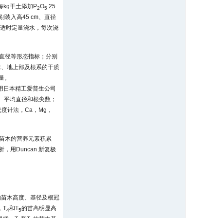
每kg干土添加P
O
25
2
5
别装入高45 cm、直径
。适时定量浇水，每次浇
均直径等形态指标；分别
株、地上部及根系的干质
量。
脑，再用日本精工爱普生公司
总表面积、平均直径和根尖数；
度计法，Ca，Mg，
株苗木的营养元素积累
，用Duncan 新复极
的苗木高度、基径及根冠
，T
和T
的苗高明显高
4
5