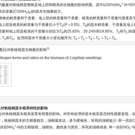
+
的氮素对铁核桃苗整株及地上部和根系的生物量的影响明显。其中以50%NH
-N+50
4
应尿素(CO(NH
)
)的苗木生物量较大。
2
2
整株的鲜质量和干质量、地上部的鲜质量和干质量、根系的鲜质量和干质量均显著高
地上部及根系的鲜质量与干质量仅小于T
(
P
＜0.05)。T
的苗木鲜质量、干质量及地上
4
6
质量和地上部及根系的干质量分别仅为T
的25.85%，35.24%和19.95%。T
和T
的苗
4
2
5
，T
和T
。处理间苗木干质量大小变化顺序为: T
＞T
＞T
＞T
＞T
＞T
。
1
3
4
1
3
2
5
6
①
配比对铁核桃苗生物量的影响
nitrogen forms and ratios on the biomass of
J.sigillata
seedlings
配比对铁核桃苗木根系特性的影响
比对铁核桃苗木根系发育有明显的影响。对所有处理的苗木根系形态特性观察发现，在
%时，铁核桃苗木的主根最粗壮，须根最发达，多为黄褐色，坏死的须根较少; 单一供应CO
+
-
供应NH
-N的主根较细，须根短，颜色多为黑色，坏死的须根很多; 单一供应NO
-
4
3
。