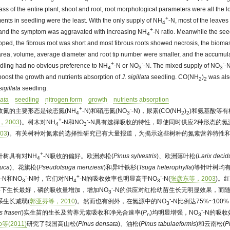
ass of the entire plant, shoot and root, root morphological parameters were all the 
+
nts in seedling were the least. With the only supply of NH
-N, most of the leave
4
+
 and the symptom was aggravated with increasing NH
-N ratio. Meanwhile the see
4
loped, the fibrous root was short and most fibrous roots showed necrosis, the biomas
e area, volume, average diameter and root tip number were smaller, and the accumu
+
-
-
dling had no obvious preference to NH
-N or NO
-N. The mixed supply of NO
-
4
3
3
boost the growth and nutrients absorption of
J. sigillata
seedling. CO(NH
)
was als
2
2
sigillata
seedling.
lata
seedling
nitrogen form
growth
nutrients absorption
+
-
收氮的主要形态是铵态氮(NH
-N)和硝态氮(NO
-N)，尿素(CO(NH
)
)和氨基酸等
4
3
2
2
+
-
，2003
)。树木对NH
-N和NO
-N具有选择吸收的特性，即使同时供应2种形态的
4
3
03
)。有关树种对氮素的选择性研究已有大量报道，为揭示这些树种的氮素营养特性
+
叶树具有对NH
-N吸收的偏好。欧洲赤松(
Pinus sylvestris
)、欧洲落叶松(
Larix decid
4
auca
)、花旗松(
Pseudotsuga menziesii
)和异叶铁杉(
Tsuga heterophylla
)等针叶树均
+
-
+
-
-N和NO
-N时，它们对NH
-N的吸收效率也明显高于NO
-N(
张彦东等，2003
)。红
3
4
3
-
件下生长最好，磷的吸收量增加，增加NO
-N的供应对红松幼苗生长无明显效果，而随
3
-
系生长减弱(
郭亚芬等，2010
)。然而也有例外，在氮源中的NO
-N比例达75%~10
3
-
s fraseri
)实生苗的生长及营养元素吸收和净光合速率(
P
)均明显增强，NO
-N的吸
n
3
o等(2011)
研究了我国高山松(
Pinus densata
)、油松(
Pinus tabulaeformis
)和云南松(
P