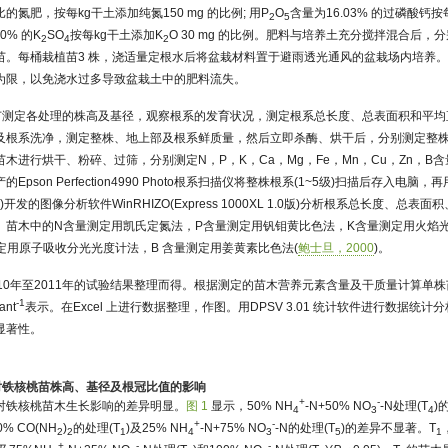
氮肥，按每kg干土添加纯氮150 mg 的比例; 用P
O
含量为16.03% 的过磷酸钙按
2
5
0% 的K
SO
按每kg干土添加K
O 30 mg 的比例。肥料与培养土充分搅拌混合后，分
2
4
2
后植苗。每桶栽植苗3 株，浇适量定根水后将盆栽材料置于避雨透光通风的盆栽场内培养
为限，以免浇水过多导致盆栽土中的肥料流失。
日取苗测定各处理的株高及基径，观察根系的发育状况，测定根系总长度、总表面积和平
及根系洗净，测定整株、地上部及根系鲜质量，然后立即杀酶、烘干后，分别测定整
木进行烘干、粉碎、过筛，分别测定N，P，K，Ca，Mg，Fe，Mn，Cu，Zn，B含
pson Perfection4990 Photo根系扫描仪将整株根系(1~5级)扫描后存入电
oration)开发的图像分析软件WinRHIZO(Express 1000XL 1.0版)分析根系总长度、
。苗木中的N含量测定用凯氏定氮法，P含量测定用钒钼黄比色法，K含量测定用火焰光
量测定用原子吸收分光光度计法，B 含量测定用姜黄素比色法(
鲍士旦，2000
)。
10年至2011年的试验结果整理而得。根据测定的苗木营养元素含量及干质量计算单
-1
ant
表示。在Excel 上进行数据整理，作图。用DPSV 3.01 统计软件进行数据统计分析
显著性。
比对铁核桃苗株高、基径及根冠比值的影响
+
-
对铁核桃苗木生长影响的差异明显。
图 1
显示，50% NH
-N+50% NO
-N处理(T
)
4
3
4
+
-
 CO(NH
)
的处理(T
)及25% NH
-N+75% NO
-N的处理(T
)的差异不显著。T
2
2
1
4
3
5
1
+
-
-