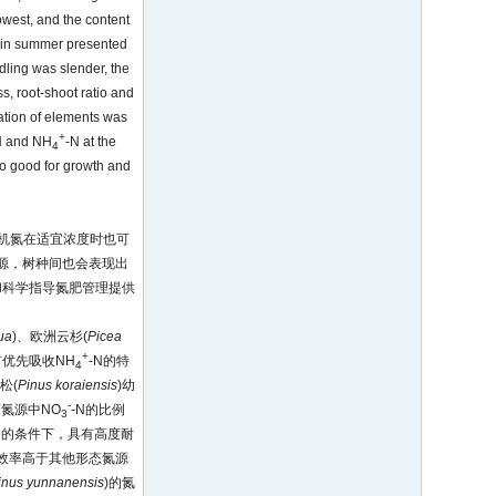
lowest, and the content
s in summer presented
dling was slender, the
s, root-shoot ratio and
lation of elements was
+
N and NH
-N at the
4
o good for growth and
有机氮在适宜浓度时也可
氮源，树种间也会表现出
和科学指导氮肥管理提供
ua
)、欧洲云杉(
Picea
+
有优先吸收NH
-N的特
4
松(
Pinus koraiensis
)幼
-
氮源中NO
-N的比例
3
0% 的条件下，具有高度耐
收效率高于其他形态氮源
inus yunnanensis
)的氮