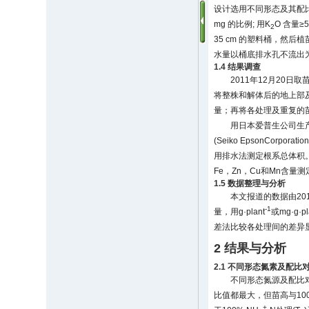
设计选用不同形态及其配比的
mg 的比例; 用K
O 含量≥5
2
35 cm 的塑料桶，然
水量以桶底排水孔不流出
1.4 结果调查
2011年12月20
将整株和解体后的地上部
量；再将各处理及重复的苗
用日本爱普生公司生产的E
(Seiko EpsonCorp
用排水法测定根系总体积
Fe，Zn，Cu和Mn含
1.5 数据整理与分析
本文报道的数据由20
-1
量，用g·plant
或mg·g·pl
差法比较各处理间的差异
2 结果与分析
2.1 不同形态氮素及配
不同形态氮源及配比
比值都最大，但苗高与100%
+