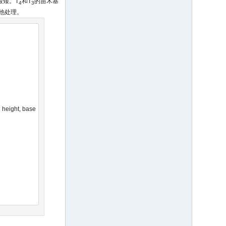
最矮。T
和T
的苗木基
4
3
他处理。
 height, base