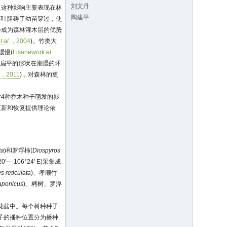
刘文丹
。这种影响主要表现在林
陶建平
落叶阻碍了幼苗穿过，使
会成为森林灌木层的优势
t al
.，2004
)。竹类大
缓慢(
Lisanework
et
长扁平的形状在潮湿的环
.，2011
)，对森林的更
4种乔木种子萌发的影
更新和恢复提供理论依
ta
)和罗浮柿(
Diospyros
— 106°24' E)采集成
s reticulata
)、孝顺竹
aponicus
)、栲树、罗浮
料花盆中。每个树种种子
种子的播种位置分为播种