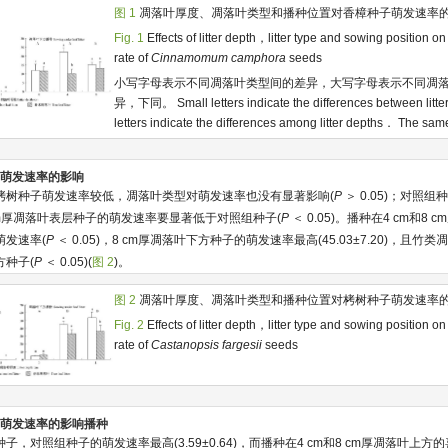
图 1
凋落叶厚度、凋落叶类型和播种位置对香樟种子萌发速率
Fig. 1
Effects of litter depth，litter type and sowing position o
rate of
Cinnamomum camphora
seeds
小写字母表示不同凋落叶类型间的差异，大写字母表示不同凋
异，下同。 Small letters indicate the differences between litter 
letters indicate the differences among litter depths． The s
种子萌发速率的影响
栲树种子萌发速率较低，凋落叶类型对萌发速率也没有显著影响(
P
＞ 0.05)；对照
cm和8 cm厚凋落叶表层种子的萌发速率要显著低于对照组种子(
P
＜ 0.05)。播种在4 cm和8
萌发速率(
P
＜ 0.05)，8 cm厚凋落叶下方种子的萌发速率最高(45.03±7.20)，且
种子(
P
＜ 0.05)(
图 2
)。
图 2
凋落叶厚度、凋落叶类型和播种位置对栲树种子萌发速率
Fig. 2
Effects of litter depth，litter type and sowing position o
rate of
Castanopsis fargesii
seeds
种子萌发速率的影响播种
，对照组种子的萌发速率最高(3.59±0.64)，而播种在4 cm和8 cm厚凋落叶上