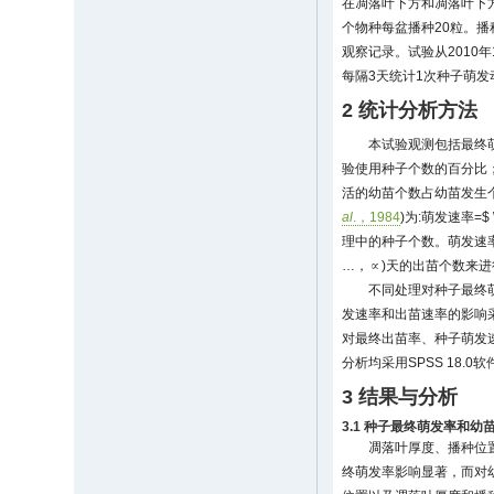
在凋落叶下方和凋落叶下方
个物种每盆播种20粒。
观察记录。试验从2010年
每隔3天统计1次种子萌发
2 统计分析方法
本试验观测包括最终
验使用种子个数的百分比
活的幼苗个数占幼苗发生
al
.，1984
)为:萌发速率=$ \sum
理中的种子个数。萌发速
…，∝)天的出苗个数来
不同处理对种子最终萌
发速率和出苗速率的影响采用
对最终出苗率、种子萌发
分析均采用SPSS 18.0
3 结果与分析
3.1 种子最终萌发率和幼
凋落叶厚度、播种位
终萌发率影响显著，而对