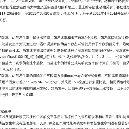
2种，共12个试验处理，每个处理5次重复，4个物种共240个处理。栲树种子比较大
播种后把花盆放在西南大学生态园实验基地的旷地上，盖上纱布防止动物觅食，各处理
11月20日开始，至2011年6月20日结束，持续7个月，种子从2011年4月15日开始
动态。
萌发率、幼苗发生率、最终出苗率、萌发速率和出苗速率5个指标。萌发率指试验过程
；幼苗发生率为试验过程中露出凋落叶的幼苗个数占试验使用种子个数的百分率。最
个数的百分比。萌发速率和出苗速率分别是描述种子萌发和出苗快慢的指标。萌发速率
{\frac{100{{G}_{i}}}{n{{t}_{i}}}} $。式中:
G
代表第
t
(
i
=0，1，2，3，…，∝)天的
i
i
率值越大，表示萌发速率越快。出苗速率的计算公式与萌发速率的计算公式相同，但
进行相应的计算。
发率、幼苗发生率的影响采用三因素方差(three-way ANOVA)分析。不同厚度凋
单因素方差(one-way ANOVA)分析，并采用LSD检验进行多重比较。相同凋落
速率和出苗速率的影响采用
t
检验。对萌发率、出苗率进行平方根反正弦转换，以保证
软件进行，设定
P
＜ 0.05。
苗发生率
置以及凋落叶厚度和播种位置的交互作用对香樟种子的最终萌发率和幼苗发生率影响
幼苗发生率没有显著影响，其余3种交互作用对最终萌发率和幼苗发生率均没有显著影