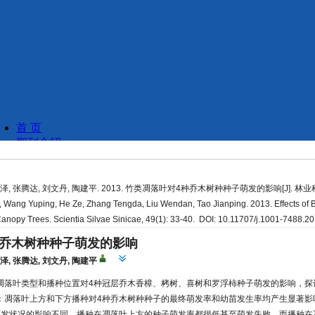
泽, 张腾达, 刘文丹, 陶建平. 2013. 竹类凋落叶对4种乔木树种种子萌发的影响[J]. 林业科学, 4
, Wang Yuping, He Ze, Zhang Tengda, Liu Wendan, Tao Jianping. 2013. Effects of 
Canopy Trees. Scientia Silvae Sinicae, 49(1): 33-40. DOI: 10.11707/j.1001-7488.
种乔木树种种子萌发的影响
何泽
,
张腾达
,
刘文丹
,
陶建平
凋落叶类型和播种位置对4种冠层乔木香樟、栲树、喜树和罗浮柿种子萌发的影响，探
：凋落叶上方和下方播种对4种乔木树种种子的最终萌发率和幼苗发生率均产生显著影
萌发状况的影响不同。播种在凋落叶上方的种子萌发率都很低甚至萌发失败，而播种在