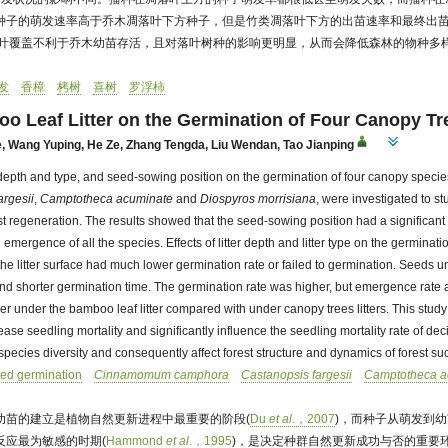
种子的萌发速率高于乔木凋落叶下方种子，但是竹类凋落叶下方的出苗速率和最终出
落叶覆盖不利于乔木幼苗存活，且对落叶树种的影响更明显，从而会降低森林的物种多
发
香樟
栲树
喜树
罗浮柿
oo Leaf Litter on the Germination of Four Canopy Tr
e
,
Wang Yuping
,
He Ze
,
Zhang Tengda
,
Liu Wendan
,
Tao Jianping
ter depth and type, and seed-sowing position on the germination of four canopy speci
argesii
,
Camptotheca acuminate
and
Diospyros morrisiana
, were investigated to st
est regeneration. The results showed that the seed-sowing position had a significant
mergence of all the species. Effects of litter depth and litter type on the germinati
e litter surface had much lower germination rate or failed to germination. Seeds un
nd shorter germination time. The germination rate was higher, but emergence rate a
r under the bamboo leaf litter compared with under canopy trees litters. This stu
crease seedling mortality and significantly influence the seedling mortality rate of 
 species diversity and consequently affect forest structure and dynamics of forest su
ed germination
Cinnamomum camphora
Castanopsis fargesii
Camptotheca a
幼苗的建立是植物自然更新进程中最重要的阶段(
Du
et al
.，2007
)，而种子从萌发到
反应最为敏感的时期(
Hammond
et al
.，1995
)，是决定种群自然更新成功与否的重要