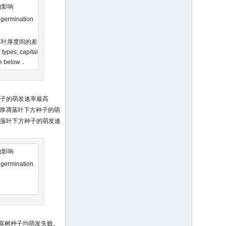
的影响
n germination
落叶厚度间的差
types; capital
ame below．
组种子的萌发速率最高
 cm厚凋落叶下方种子的萌
竹类凋落叶下方种子的萌发速
的影响
n germination
方的喜树种子均萌发失败。