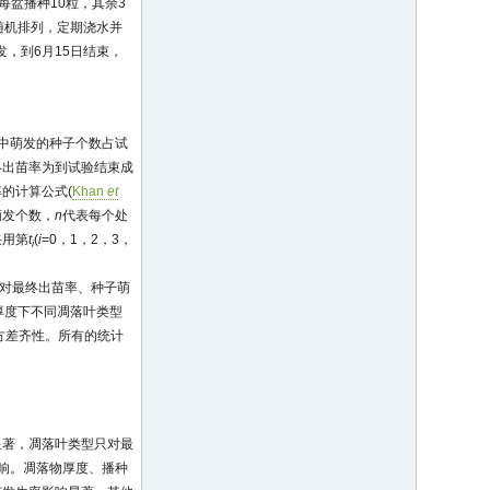
每盆播种10粒，其余3
随机排列，定期浇水并
萌发，到6月15日结束，
中萌发的种子个数占试
终出苗率为到试验结束成
的计算公式(
Khan
et
萌发个数，
n
代表每个处
采用第
t
(
i
=0，1，2，3，
i
落叶对最终出苗率、种子萌
叶厚度下不同凋落叶类型
方差齐性。所有的统计
显著，凋落叶类型只对最
响。凋落物厚度、播种