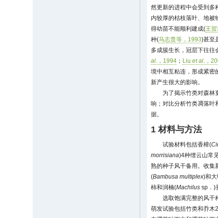
然更新的进程中会受到多
内较厚的枯枝落叶、地被
得幼苗不能顺利建成(
王贺
种(
马志贵等，1993
)甚
多成簇生长，冠层下往往会
al
.，1994
；
Liu
et al
.，20
境中相互粘连，形成紧密
新产生很大的影响。
为了揭示竹类对森林
响；对比分析竹类凋落叶
据。
1 材料与方法
试验材料包括香樟(
C
morrisiana
)4种缙云山常见树
熟的种子风干备用。收集
(
Bambusa multiplex
)和大
柿和润楠(
Machilus
sp．
选取饱满完整的风干种
萌发试验包括竹类和乔木2