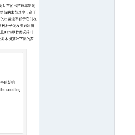
树幼苗的出苗速率影响
栲树幼苗的出苗速率，高于
幼苗的出苗速率低于它们在
层的喜树种子萌发失败出苗
且8 cm厚竹类凋落叶
方以及乔木凋落叶下层的罗
速率的影响
 the seedling