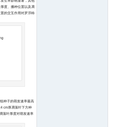
苗发生率影响显著，其他
叶厚度、播种位置以及凋
位置的交互作用对罗浮柿
ing
；对照组种子的萌发速率最高
种在4 cm厚凋落叶下方种
但是凋落叶厚度对萌发速率