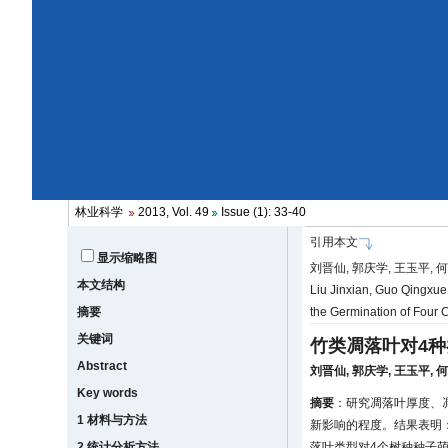
林业科学
2013, Vol. 49
Issue (1): 33-40
引用本文
显示缩略图
刘晋仙, 郭庆学, 王玉平, 何
本文结构
Liu Jinxian, Guo Qingxue
摘要
the Germination of Four 
关键词
竹类凋落叶对4
Abstract
刘晋仙
,
郭庆学
,
王玉平
,
Key words
摘要
：研究凋落叶厚度、
1 材料与方法
新影响的程度。结果表明
2 统计分析方法
落叶类型对4个树种种子