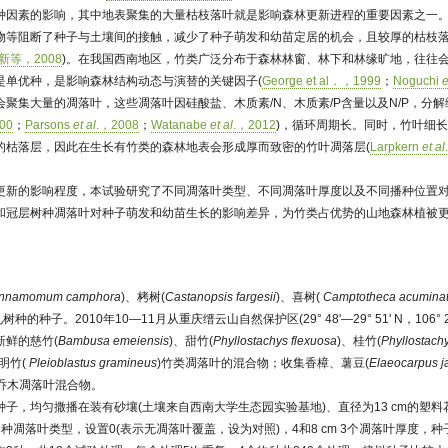
种因素的影响，其中地表聚集的大量枯枝落叶就是影响森林更新进程的重要因素之一
物等阻断了种子与土壤间的接触，减少了种子萌发和幼苗定居的机会，且较厚的枯枝
新等，2008
)。在我国西南地区，竹类广泛分布于森林林窗、林下和林缘旷地，往往
至是单优种，是影响森林结构动态与演替的关键因子(
George et al．，1999
；
Noguchi
e
聚集大量的凋落叶，这些凋落叶因硅酸盐、木质素/N、木质素/P含量以及N/P，分解
00
；
Parsons
et al
.，2008
；
Watanabe
et al
.，2012
)，循环周期长。同时，竹叶细
的枯落层，因此在生长有竹类的森林地表会形成厚而致密的竹叶凋落层(
Larpkern
et al
更新的影响程度，本试验研究了不同凋落叶类型、不同凋落叶厚度以及不同播种位置对
和冠层树种凋落叶对种子萌发和幼苗生长的影响差异，为竹类占优势的山地森林植被
innamomum camphora
)、栲树(
Castanopsis fargesii
)、喜树(
Camptotheca acumina
种的种子。2010年10—11月从重庆缙云山自然保护区(29° 48'—29° 51' N，106° 20'
新鲜的慈竹(
Bambusa emeiensis
)、甜竹(
Phyllostachys flexuosa
)、桂竹(
Phyllostachy
明竹(
Pleioblastus gramineus
)竹类凋落叶的混合物；收集香樟、薯豆(
Elaeocarpus j
)乔木凋落叶混合物。
子，均匀撒播在装有砂壤(土壤来自西南大学生态园实验基地)、直径为13 cm的塑
种凋落叶类型，设置0(表示无凋落叶覆盖，设为对照)，4和8 cm 3个凋落叶厚度，