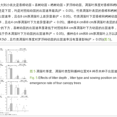
由大到小依次是香樟幼苗＞喜树幼苗＞栲树幼苗＞罗浮柿幼苗。凋落叶厚度对香樟和栲
还是下层，均是对照组幼苗的出苗速率最高(
P
＜ 0.05)。竹类凋落叶表层的香樟和
苗速率，且在8 cm厚凋落叶上差异显著(
P
＜ 0.05)。竹类凋落叶下层香樟和栲树
，且在4 cm厚凋落叶下方差异显著(
P
＜ 0.05)。播种在4 cm和8 cm厚凋落叶表
落叶的下方，喜树幼苗的出苗速率显著低于对照组和4 cm厚凋落叶下方幼苗的出苗速率，
低于乔木凋落叶下方幼苗的出苗速率(
P
＜ 0.05)。播种在4 cm和8 cm厚凋落叶上
率为0，且竹类凋落叶厚度对罗浮柿幼苗的出苗速率没有显著影响(
P
＞ 0.05)(
图 5
)。
图 5
凋落叶厚度、凋落叶类型和播种位置对4 种乔木种子出苗
Fig. 5
Effects of litter depth，litter type and sowing position on
emergence rate of four canopy trees