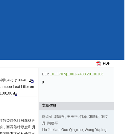
PDF
DOI:
10.11707/j.1001-7488.20130106
9(1): 33-40.
0
Bamboo Leaf Litter on
20130106
文章信息
刘晋仙, 郭庆学, 王玉平, 何泽, 张腾达, 刘文
讨竹类凋落叶对森林更
丹, 陶建平
响，而凋落叶厚度和凋
Liu Jinxian, Guo Qingxue, Wang Yuping,
凋落叶下方的种子萌发