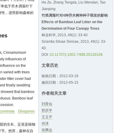
He Ze, Zhang Tengda, Liu Wendan, Tao
苗率低于乔木凋落叶下
Jianping
样性，进而影响森林的
竹类凋落叶对4种乔木树种种子萌发的影响
Effects of Bamboo Leaf Litter on the
Germination of Four Canopy Trees
ees
林业科学, 2013, 49(1): 33-40
Scientia Silvae Sinicae, 2013, 49(1): 33-
40.
es,
Cinnamomum
DOI:
10.11707/j.1001-7488.20130106
udy influences of
文章历史
 influence on the
on varied with trees
收稿日期：2012-03-19
der litter cover had
修回日期：2012-05-15
nd finally seedling
dy showed that bamboo
作者相关文章
deciduous. Bamboo leaf
刘晋仙
ccession.
郭庆学
cuminata
Diospyros
王玉平
何泽
幼苗的生长、定居是植物
张腾达
环节。然而，森林在自