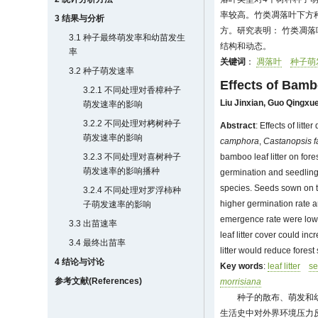
率较高。竹类凋落叶下方
3 结果与分析
方。研究表明： 竹类凋
3.1 种子最终萌发率和幼苗发生
结构和动态。
率
关键词
：
凋落叶
种子萌
3.2 种子萌发速率
Effects of Bamb
3.2.1 不同处理对香樟种子
Liu Jinxian
,
Guo Qingxu
萌发速率的影响
3.2.2 不同处理对栲树种子
Abstract
: Effects of lit
萌发速率的影响
camphora
,
Castanopsis f
3.2.3 不同处理对喜树种子
bamboo leaf litter on for
萌发速率的影响播种
germination and seedling e
species. Seeds sown on th
3.2.4 不同处理对罗浮柿种
higher germination rate a
子萌发速率的影响
emergence rate were lowe
3.3 出苗速率
leaf litter cover could in
3.4 最终出苗率
litter would reduce forest
4 结论与讨论
Key words
:
leaf litter
se
参考文献(References)
morrisiana
种子的散布、萌发和
生活史中对外界环境压力