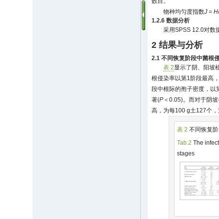
数目。
物种均匀度指数
J
=
H
1.2.6 数据分析
采用SPSS 12.0
2 结果与分析
2.1 不同恢复阶段中菌
表 2
显示了阴、阳坡
根侵染率以第1阶段最高，为
段中根际的孢子密度，以第4
著(
P
＜0.05)。而对于
高，为每100 g土127
表 2
不同恢复阶
Tab.2
The infect
stages