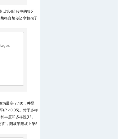
率以第4阶段中的狼牙
丛枝菌根真菌侵染率和孢子
stages
最高(7.40)，并显
平(
P
＜0.05)。对于多样
物种丰度和多样性(
H
，
度方面，阳坡半阳坡上第5