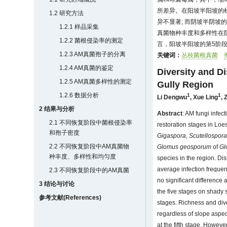
所差异。在阳坡半阳坡的
1.2 研究方法
异不显著; 而阴坡半阴坡
1.2.1 样品采集
真菌物种丰度和多样性在
1.2.2 菌根侵染率的测定
言，阳坡半阳坡的第5阶
1.2.3 AM真菌孢子的分离
关键词：
丛枝菌根真菌
1.2.4 AM真菌的鉴定
Diversity and Di
1.2.5 AM真菌多样性的测定
Gully Region
1.2.6 数据分析
1
1
Li Dengwu
,
Xue Ling
,
2 结果与分析
Abstract
: AM fungi infect
2.1 不同恢复阶段中菌根侵染率
restoration stages in Loe
和孢子密度
Gigaspora
,
Scutellospor
2.2 不同恢复阶段中AM真菌物
Glomus geosporum
of
Gl
种丰度、多样性和均匀度
species in the region. Dis
average infection frequen
2.3 不同恢复阶段中的AM真菌
no significant difference 
3 结论与讨论
the five stages on shady s
参考文献(References)
stages. Richness and diver
regardless of slope aspec
at the fifth stage. Howev