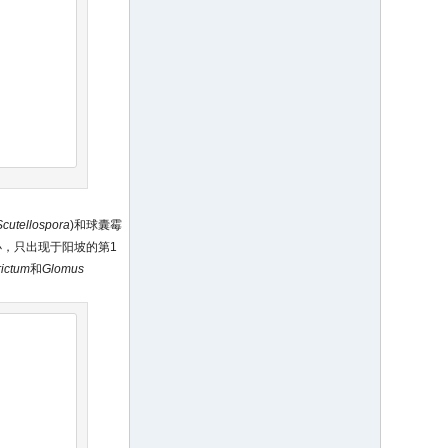
Scutellospora
)和球囊霉
小，只出现于阳坡的第1
rictum
和
Glomus