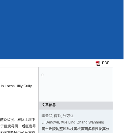
PDF
0
in Loess Hilly Gully
文章信息
李登武, 薛玲, 张万红
侵染状况、根际土壤中
Li Dengwu, Xue Ling, Zhang Wanhong
属于巨囊霉属、盾巨囊霉
黄土丘陵沟壑区丛枝菌根真菌多样性及其分
在各恢复阶段中的分布有