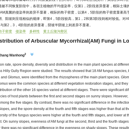
植被不同恢复阶段中，各宿主植物的平均侵染率，仅第1，2阶段差异显著，根际土壤
的AM真菌的侵染率则差异不显著，根际的孢子密度，以第4，5阶段的孢子密度显著高于
阴、阳坡则呈现相似的规律，即第4，5阶段较高，第1，2和第3阶段则相对较低。对A
段与第2，3，4阶段的差异显著，阴坡半阴坡上则差异不显著。
孢子密度
侵染率
多样性
黄土丘陵沟壑区
stribution of Arbuscular Mycorrhizal(AM) Fungi in Lo
2
Zhang Wanhong
ion rate, spore density, diversity and distribution in the main plant species at differe
ss Hilly Gully Region were studied. The results showed that 18 AM fungus species, 
a
and
Glomus
, were identified from the rhizospheres of the main plant species.
Glom
omus
were the common species at different vegetation restoration stages, and they
tribution of the other 16 species varied at different stages. There were significant di
cies of host plants between the first and second stages on sunny slopes. However,
among the five stages. By contrast, there was no significant difference in the infec
lopes, and the spore density at the fourth and fifth stages was higher than that at t
sity of the fungus species were higher at the fourth and fifth stages, and lower at th
t. On sunny slopes, evenness of AM fungi at the second, third and the fourth stages
er there was no significant difference in the evenness on shady slopes. These results