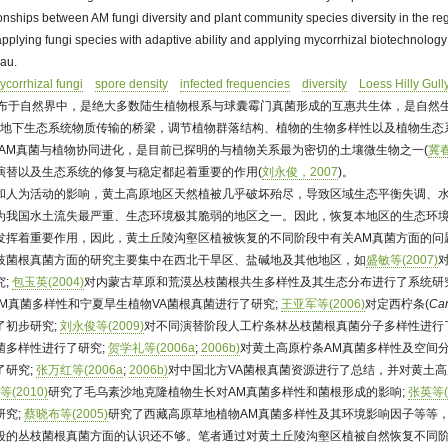
tionships between AM fungi diversity and plant community species diversity in the re
applying fungi species with adaptive ability and applying mycorrhizal biotechnology
eau.
ycorrhizal fungi
spore density
infected frequencies
diversity
Loess Hilly Gul
泛分布于自然界中，是绝大多数陆生植物根系与球囊霉门真菌形成的互惠共生体，是自然
和地下生态系统物质传输的桥梁，调节植物群落结构、植物的生物多样性以及植物生态
。AM真菌与植物协同进化，是目前已探明的与植物关系最为密切的土壤微生物之一(
冀春
演替以及生态系统的修复与稳定都起着重要的作用(
刘永俊，2007
)。
和人为活动的影响，黄土高原地区天然植被几乎破坏殆尽，导致区域生态平衡失调、
为我国水土流失最严重、生态环境极其脆弱的地区之一。因此，恢复本地区的生态环
发挥着重要作用，因此，黄土丘陵沟壑区植被恢复的不同阶段中有关AM真菌方面的问
枝菌根真菌方面的研究主要集中在西北干旱区、盐碱地及其他地区，如
盛敏等(2007)
究;
包玉英(2004)
对内蒙古草原和荒漠丛枝菌根共生多样性及其生态分布进行了系统研
M真菌多样性和宁夏旱生植物VA菌根真菌进行了研究;
王亚军等(2006)
对定西柠条(
Car
了初步研究;
刘永俊等(2009)
对不同演替阶段人工柠条林丛枝菌根真菌分子多样性进行
菌多样性进行了研究;
贺学礼等(2006a
;
2006b)
对黄土高原柠条AM真菌多样性及空间
了研究;
张万红等(2006a
;
2006b)
对中国北方VA菌根真菌资源进行了总结，并对黄土高
(2010)
研究了毛乌素沙地克隆植物生长对AM真菌多样性和菌根形成的影响;
张英等(
研究;
蔡晓布等(2005)
研究了西藏高原草地植物AM真菌多样性及其环境影响因子等等
段的丛枝菌根真菌方面的认识还不够。笔者通过对黄土丘陵沟壑区植被自然恢复不同