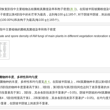
同恢复阶段中主要植物丛枝菌根真菌侵染率和孢子密度(
表 3
)。在阳坡半阳坡菌根侵染
孢子密度以第4阶段中的长芒草为最高，达到每100 g土185个; 对于阴坡半阴坡，则
00.00%)和灰栒子为最高(每100 g土165个)。
段中主要植物的菌根真菌侵染率和孢子密度
rate and spore density of AM fungi of main plants in different vegetation restoration 
M真菌物种丰度、多样性和均匀度
真菌物种的丰度、多样性和均匀度见
表 4
。在阳坡半阳坡上，AM真菌物种丰度以第4阶段为
第5阶段的物种丰度显著高于第1，3阶段，第3阶段与第2阶段间也达到了差异显著的水
4阶段显著高于第1，3阶段，其余各阶段差异不显著(
P
＜0.05)。阴坡半阴坡的AM真菌
第4，5阶段明显高于第1，2和第3阶段，其余各阶段差异不显著(
P
＜0.05)。在均匀
差异显著，在阴坡半阴坡上则差异不显著。