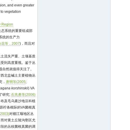
gion, and even greater
 to vegetation
ly Region
生态系统的重要组成部
系统的生产力
花等，2007
)，而且对
水土流失严重、土壤基质
境受到高度重视。鉴于丛
题自然就值得关注了。
对西北盐碱土主要植物丛
究，
唐明等(2005
;
agana korshinskii
) VA
了研究;
石兆勇等(2006)
分布及毛乌素沙地豆科植
原柠条根际的VA菌根真
2003)
对都江堰地区丛
，而对黄土丘陵沟壑区尤
阶段的丛枝菌根真菌的调