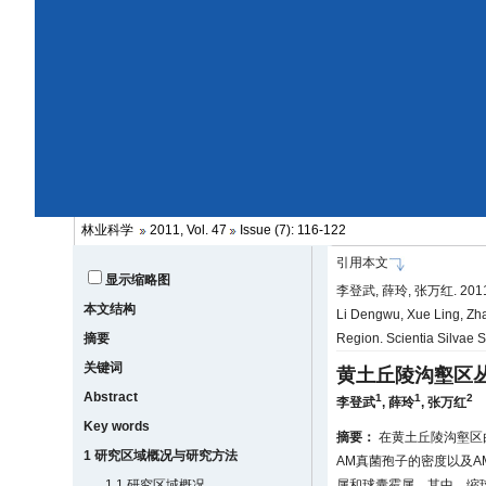
林业科学
2011, Vol. 47
Issue (7): 116-122
引用本文
显示缩略图
李登武, 薛玲, 张万红. 20
本文结构
Li Dengwu, Xue Ling, Zha
摘要
Region. Scientia Silvae 
关键词
黄土丘陵沟壑区
Abstract
1
1
2
李登武
,
薛玲
,
张万红
Key words
摘要：
在黄土丘陵沟壑区
1 研究区域概况与研究方法
AM真菌孢子的密度以及A
1.1 研究区域概况
属和球囊霉属，其中，缩