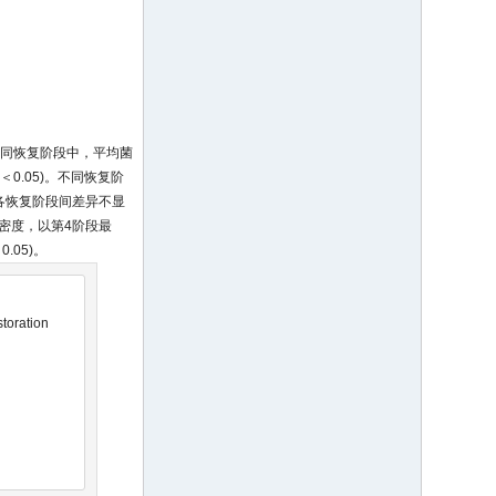
不同恢复阶段中，平均菌
P
＜0.05)。不同恢复阶
且各恢复阶段间差异不显
子密度，以第4阶段最
0.05)。
storation