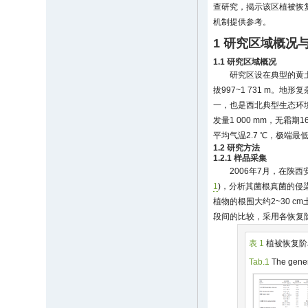
查研究，揭示该区植被恢
机制提供参考。
1 研究区域概况
1.1 研究区域概况
研究区设在典型的黄土高原丘
拔997~1 731 m。
一，也是西北典型生态环
发量1 000 mm，无霜期16
平均气温2.7 ℃，极端最低
1.2 研究方法
1.2.1 样品采集
2006年7月，在
1
)，分析其菌根真菌的侵
植物的根围大约2~30 cm土
段间的比较，采用各恢复
表 1
植被恢复阶
Tab.1
The genera