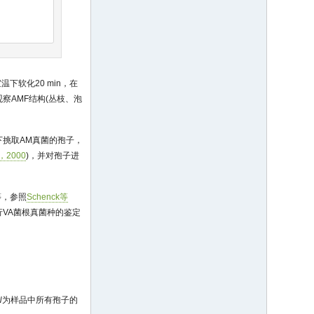
下软化20 min，在
观察AMF结构(丛枝、泡
下挑取AM真菌的孢子，
，2000
)，并对孢子进
等，参照
Schenck等
行VA菌根真菌种的鉴定
N
为样品中所有孢子的