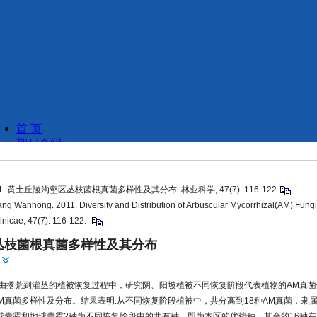
11. 黄土丘陵沟壑区丛枝菌根真菌多样性及其分布. 林业科学, 47(7): 116-122.
ng Wanhong. 2011. Diversity and Distribution of Arbuscular Mycorrhizal(AM) Fungi 
Sinicae, 47(7): 116-122.
丛枝菌根真菌多样性及其分布
由撂荒到灌丛的植被恢复过程中，研究阴、阳坡植被不同恢复阶段代表植物的AM真菌
M真菌多样性及分布。结果表明:从不同恢复阶段植被中，共分离到18种AM真菌，隶
球囊霉和地球囊霉2种为不同恢复阶段中的共有种，即为本区的优势种，其余的16种