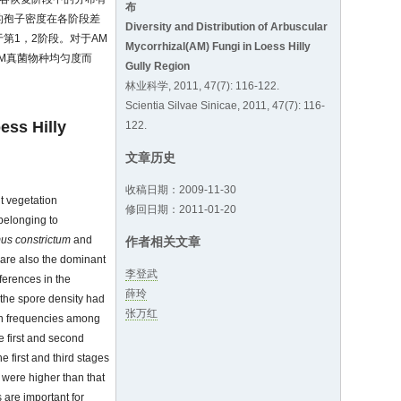
布
的孢子密度在各阶段差
Diversity and Distribution of Arbuscular
第1，2阶段。对于AM
Mycorrhizal(AM) Fungi in Loess Hilly
M真菌物种均匀度而
Gully Region
林业科学, 2011, 47(7): 116-122.
Scientia Silvae Sinicae, 2011, 47(7): 116-
ess Hilly
122.
文章历史
收稿日期：2009-11-30
nt vegetation
修回日期：2011-01-20
belonging to
us constrictum
and
作者相关文章
 are also the dominant
李登武
fferences in the
薛玲
 the spore density had
张万红
tion frequencies among
he first and second
e first and third stages
 were higher than that
 are important for