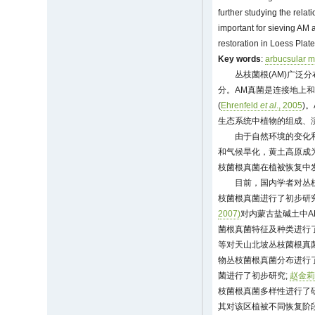
further studying the rela
important for sieving AM 
restoration in Loess Plat
Key words
:
arbucsular m
丛枝菌根(AM)广
分。AM真菌是连接地上
(
Ehrenfeld
et al
., 2005
)
生态系统中植物的组成、
由于自然环境的变化
和气候旱化，黄土高原成
枝菌根真菌在植被恢复中
目前，国内学者对丛
枝菌根真菌进行了初步研
2007)
对内蒙古盐碱土中A
菌根真菌特征及种类进行
等对天山北坡丛枝菌根真
物丛枝菌根真菌分布进行
菌进行了初步研究;
赵金莉等
枝菌根真菌多样性进行了
其对该区植被不同恢复阶