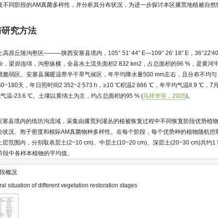
复不同阶段的AM真菌多样性，并分析其分布状况，为进一步探讨本区撂荒地植被自然
与研究方法
陵沟壑区———陕西安塞县境内，105° 51' 44″ E—109° 26' 18″ E，36°22'40″
地形复杂，梁峁连绵，沟壑纵横，全县水土流失面积2 832 km2，占总面积的96 %，是
境脆弱区。安塞县属暖温带半干旱气候区，年平均降水量500 mm左右，且分布不均
0~180天，年日照时间2 352~2 573 h，≥10 ℃积温2 866 ℃，年平均气温8.9 ℃，
气温-23.6 ℃。土壤以黄绵土为主，约占总面积的95 % (
马祥华等，2005
)。
陕西安塞县境内的纸坊沟流域，采集由撂荒到灌丛的植被恢复过程中不同恢复阶段优势植物
染状况、孢子密度和根际AM真菌物种多样性。在每个阶段，每个优势种的植物随机挖
层范围内，分别取表层土(2~10 cm)、中层土(10~20 cm)、深层土(20~30 cm)共约1
阶段中各样本植物的平均值。
段概况
l situation of different vegetation restoration stages