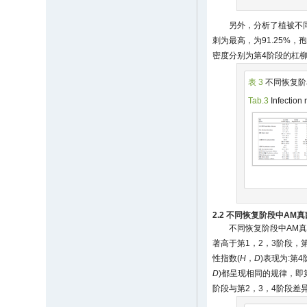
另外，分析了植被不
刺为最高，为91.25%，
密度分别为第4阶段的杠柳(1
表 3
不同恢复阶
Tab.3
Infection 
2.2 不同恢复阶段中A
不同恢复阶段中AM
著高于第1，2，3阶段，
性指数(
H
，
D
)表现为:第
D
)都呈现相同的规律，即
阶段与第2，3，4阶段