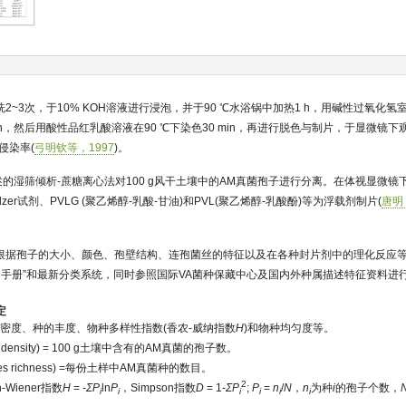
~3次，于10% KOH溶液进行浸泡，并于90 ℃水浴锅中加热1 h，用碱性过氧化氢室温
min，然后用酸性品红乳酸溶液在90 ℃下染色30 min，再进行脱色与制片，于显微镜下
侵染率(
弓明钦等，1997
)。
述的湿筛倾析-蔗糖离心法对100 g风干土壤中的AM真菌孢子进行分离。在体视显微镜
er试剂、PVLG (聚乙烯醇-乳酸-甘油)和PVL(聚乙烯醇-乳酸酚)等为浮载剂制片(
唐明
根据孢子的大小、颜色、孢壁结构、连孢菌丝的特征以及在各种封片剂中的理化反应
定手册”和最新分类系统，同时参照国际VA菌种保藏中心及国内外种属描述特征资料进
定
密度、种的丰度、物种多样性指数(香农-威纳指数
H
)和物种均匀度等。
 density) = 100 g土壤中含有的AM真菌的孢子数。
es richness) =每份土样中AM真菌种的数目。
2
-Wiener指数
H
= -
ΣP
ln
P
，Simpson指数
D
= 1-
ΣP
;
P
=
n
/
N
，
n
为种
i
的孢子个数，
i
i
i
i
i
i