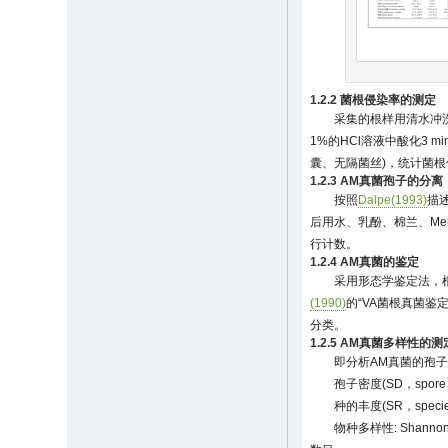
1.2.2 菌根侵染率的测定
采集的根样用清水冲洗2
1%的HCl溶液中酸化3 
囊、无隔菌丝)，统计菌根
1.2.3 AM真菌孢子的分离
按照
Dalpe(1993)
描
后用水、乳酚、棉兰、Melz
行计数。
1.2.4 AM真菌的鉴定
采用形态学鉴定法，
(1990)
的“VA菌根真菌鉴
分类。
1.2.5 AM真菌多样性的测
即分析AM真菌的孢子
孢子密度(SD，spore
种的丰度(SR，speci
物种多样性: Shannon