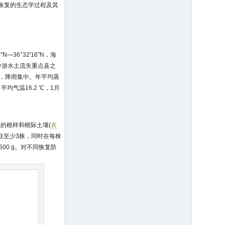
恢复的生态学过程及其
N—36°32'16″N，海
黄河中游水土流失重点县之
匀，降雨集中。年平均蒸
7月平均气温16.2 ℃，1月
的根样和根际土壤(
表
取至少3株，同时在每株
 500 g。对不同恢复阶