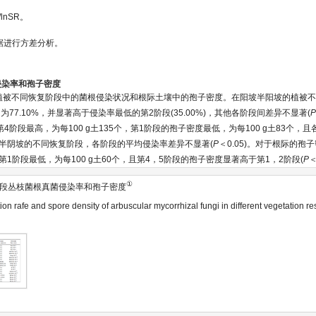
/lnSR。
对数据进行方差分析。
根侵染率和孢子密度
植被不同恢复阶段中的菌根侵染状况和根际土壤中的孢子密度。在阳坡半阳坡的植被
77.10%，并显著高于侵染率最低的第2阶段(35.00%)，其他各阶段间差异不显著(
阶段最高，为每100 g土135个，第1阶段的孢子密度最低，为每100 g土83个，
阴坡半阴坡的不同恢复阶段，各阶段的平均侵染率差异不显著(
P
＜0.05)。对于根际的孢
个，第1阶段最低，为每100 g土60个，且第4，5阶段的孢子密度显著高于第1，2阶段(
P
＜
①
段丛枝菌根真菌侵染率和孢子密度
ion rafe and spore density of arbuscular mycorrhizal fungi in different vegetation re