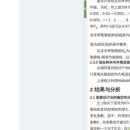
最后计算给定含水率
均值。为此，对上述336 
0.005，0.01
i
+ 0.005)，
i
0.065)，
i
= 1，2，…，8
率
P
，即
P
(
r
∈[0.01
j
-0.0
ij
含水率预测值
i
时的残差均
值为
i
的区间
j
的条件概率
以含水率预测值
M
为
p
预测值-残差均值曲线，
1.3.3 混合样本对外推误
从相同直径的10个
计算每次模拟的均方根误
上述统计利用Matlab
2 结果与分析
2.1 直接估计法的稳定性
图 1
给出了直径为0.
着枯枝直径的增加而增大
变化系数。其中，时滞的变
参数b，但多数也不超过0.
直径的一个大于0.3)，且
图