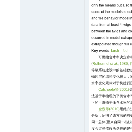
only the means but also th
users of the models to es
and fire behavior modeli
data from at least 4 twigs
between the twigs and cond
occurred in model extrapo
extrapolated though full e
Key words
:
larch
fuel
可燃物含水率决定森
(
Rothermel
et al
., 1986
;
等级系统建设中的基础数
物床层的结构变化很大，
水率变化规律对于构建我
Catchpole等(2001)
法基于半物理的平衡含水率
下的可燃物平衡含水率的测
金森等(2010)
用此方法
分析，证明了该方法的有
同一总体(指来自同一枯
度会过多依赖所选择的建