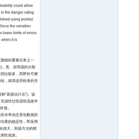
obability could allow
in fire danger rating
blished using pooled
Since the variation
 lower limits of errors
 when it is
气预报的重要任务之一
0
)。美、加等国的火险
究得比较多，而野外可燃
相似，搞清这些枝条的含
下简称“直接估计法”)。该
)，无须经过恒温恒湿条件
用价值。
的含水率动态变化数据的
得结果的稳定性，即采用
变化很大，则该方法的精
适用性就差。