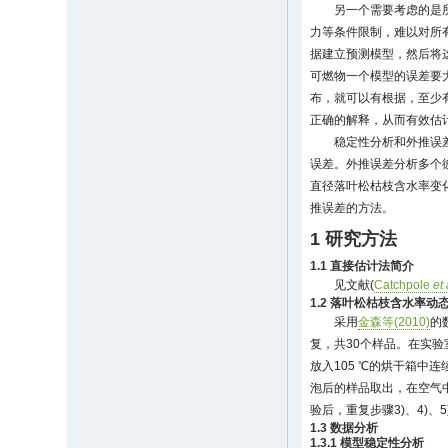
另一个需要考虑的是
力等条件限制，难以对所
据建立预测模型，然后将
可燃物一个模型的误差要
布，就可以有根据，至少
正确的解释，从而有效估
稳定性分析和外推误
误差。外推误差分析多个
直径落叶松枯枝含水率变
推误差的方法。
1 研究方法
1.1 直接估计法简介
见文献(
Catchpole
et 
1.2 落叶松枯枝含水率动
采用
金森等(2010)
的
复，共30个样品。在实验
放入105 ℃的烘干箱中连
泡后的样品取出，在空气中
验后，重复步骤3)、4)、
1.3 数据分析
1.3.1 模型稳定性分析