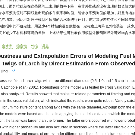
间上，而外推残差在这些区间上出现的概率下降，在非外推残差没有出现的数值较大
含水率预测值时不同残差出现的条件概率和均值。随含水率预测值的增加，残差有增
也在增加。据此可对外推模型所预测的含水率进行评判，确定其误差均值和不同残差
为预报中的不确定性。用至少4个枯枝的混合数据在一定程度上可降低外推误差，减少
度上减少了材料和环境的差异，上述结果也可被看作用模型外推预测野外可燃物含水
含水率
稳定性
外推
误差
ustness and Extrapolation Errors of Modeling Fuel 
 Twigs of Larch by Direct Estimation From Observe
ujing
cesses of dead larch twigs with three different diameters(0.5, 1.0 and 1.5 cm) in l
y
Catchpole
et al
. (2001)
. Robustness of the model was tested by cross validation. E
 also analyzed. Results showed that moisture-related parameters of timelag and eq
n in the cross validation, which indicated the results were quite robust. Variety exis
ilibrium moisture content among twigs with the same diameter. Although both the er
the models were based and those in applying the models to data on which the mod
on, the latter was larger than the former. The latter errors occurred with lower proba
 with higher probability and also occurred in sections where the latter errors did no
l probability and means of errors under different predicted fuel moisture content, wh