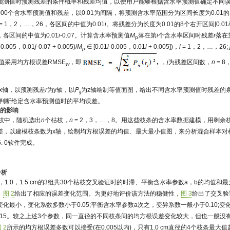
预测值时预测残差的条件概率和残差均值，以便用户能够根据含水率预测值确定不同
000个含水率预测值和残差，以0.01为间隔，将预测含水率范围分为区间长度为0.01的26
= 1，2，…，26，各区间的中值为0.01
i
。将残差分为长度为0.01的8个右开区间[0.01
，各区间的中值为0.01
i
-0.07。计算含水率预测值
M
落在第
i
个含水率区间时残差
r
落在
p
7-0.005，0.01
j
-0.07 + 0.005)/
M
∈ [0.01
i
-0.005，0.01
i
+ 0.005])，
i
= 1，2，…，26;
p
值采用均方根误差RMSE
，即
，
j
为残差区间数，
n
= 8
w
。
x轴，以预测残差
r
为y轴，以
P
为z轴绘制等值面图，给出不同含水率预测值时残差的
ij
以判断给定含水率预测值时的平均误差。
差的影响
枯枝中，随机选出
n
个枯枝，
n
= 2，3，…，8。用这些枝条的含水率数据建模，用剩余
差，以建模枝条数为x轴，绘制均方根误差的均值、最大最小值图，来分析混合样本对
6. 0软件完成。
分析
5，1.0，1.5 cm的3组共30个枯枝交叉验证时的时滞、平衡含水率参数a，b的均值
。
图 2
给出了相应的误差变化范围。为更好地评价该方法的稳健性，
图 3
给出了交叉验
化最小，变化系数多数小于0.05;平衡含水率参数a次之，变异系数一般小于0.10;
15。较之上述3个参数，同一直径的不同枝条间的均方根误差变化较大，但也一般没有超过0.
 2
所示的均方根误差多数可以接受(在0.005以内)，只有1.0 cm直径的4个枝条最大值