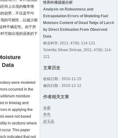
性和外推误差分析
的区间上出现的概率增
Analysis on Robustness and
加的趋势，不仅是平均
Extrapolation Errors of Modeling Fuel
出现的可能性，以减少据
Moisture Content of Dead Twigs of Larch
这种不确定性。由于所
by Direct Estimation From Observed
率时可能出现的误差的下
Data
林业科学, 2011, 47(6): 114-121.
Scientia Silvae Sinicae, 2011, 47(6): 114-
Moisture
121.
d Data
文章历史
收稿日期：2010-11-15
aboratory were modeled
修回日期：2010-12-12
rrors occurred in the
uilibrium moisture
作者相关文章
ted in timelag and
金森
rors in applying the
李亮
els were not based
赵玉晶
bility in sections where
t occur. This paper
ich indicated that not