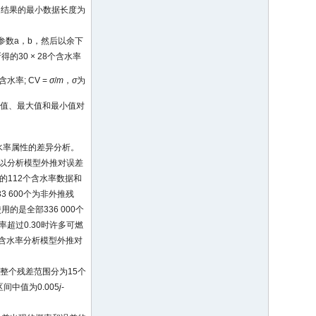
定结果的最小数据长度为
参数a，b，然后以余下
30 × 28个含水率
水率; CV =
σ
/
m
，
σ
为
平均值、最大值和最小值对
水率属性的差异分析。
，以分析模型外推对误差
的112个含水率数据和
3 600个为非外推残
是全部336 000个
率超过0.30时许多可燃
测含水率分析模型外推对
，将整个残差范围分为15个
区间中值为0.005
j
-