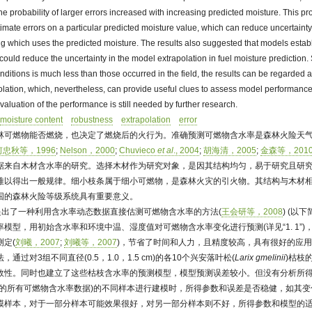
e probability of larger errors increased with increasing predicted moisture. This pr
timate errors on a particular predicted moisture value, which can reduce uncertainty 
ng which uses the predicted moisture. The results also suggested that models esta
 could reduce the uncertainty in the model extrapolation in fuel moisture prediction. 
itions is much less than those occurred in the field, the results can be regarded as
lation, which, nevertheless, can provide useful clues to assess model performance
valuation of the performance is still needed by further research.
moisture content
robustness
extrapolation
error
林可燃物能否燃烧，也决定了燃烧后的火行为。准确预测可燃物含水率是森林火险天
何忠秋等，1996
;
Nelson，2000
;
Chuvieco
et al
., 2004
;
胡海清，2005
;
金森等，201
据来自木材含水率的研究。选择木材作为研究对象，是因其结构均匀，易于研究且研
难以得出一般规律。细小枝条属于细小可燃物，是森林火灾的引火物。其结构与木材
国的森林火险等级系统具有重要意义。
提出了一种利用含水率动态数据直接估测可燃物含水率的方法(
王会研等，2008
) (以
模型，用初始含水率和环境中温、湿度值对可燃物含水率变化进行预测(详见“1. 1”
定(
刘曦，2007
;
刘曦等，2007
)，节省了时间和人力，且精度较高，具有很好的应
，通过对3组不同直径(0.5，1.0，1.5 cm)的各10个兴安落叶松(
Larix gmelinii
)枯枝
效性。同时也建立了这些枯枝含水率的预测模型，模型预测误差较小。但没有分析所
枝的所有可燃物含水率数据)的不同样本进行建模时，所得参数和误差是否稳健，如其
模样本，对于一部分样本可能效果很好，对另一部分样本则不好，所得参数和模型的