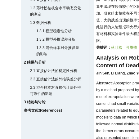
集中出现在数值较小的区
1.2 落叶松枯枝含水率动态变化
加。研究给出枯枝在不同
的测定
值，大的残差出现的概率
1.3 数据分析
此进行的火险预报和火行
1.3.1 模型稳定性分析
有材料和实验条件最大程
1.3.2 模型外推误差分析
限。
关键词：
落叶松
可燃物
1.3.3 混合样本对外推误差
的影响
Analysis on Rob
2 结果与分析
Content of Dead
2.1 直接估计法的稳定性分析
Jin Sen
,
Li Liang
,
Zhao Y
2.2 直接估计法的外推误差分析
Abstract
: Absorption pro
2.3 混合样本对直接估计法外推
by a method proposed b
可靠性的影响
model extrapolation were
3 结论与讨论
content had small variatio
参考文献(References)
parameters related to equ
models to data on which 
followed normal distributi
the former errors occurred
also presented conditiona