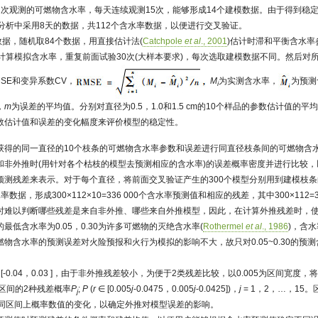
2次观测的可燃物含水率，每天连续观测15次，能够形成14个建模数据。由于得到稳
本分析中采用8天的数据，共112个含水率数据，以便进行交叉验证。
数据，随机取84个数据，用直接估计法(
Catchpole
et al
., 2001
)估计时滞和平衡含水率
计算模拟含水率，重复前面试验30次(大样本要求)，每次选取建模数据不同。然后对所得的
SE和变异系数CV，
M
为实测含水率，
为预测含
i
，
m
为误差的平均值。分别对直径为0.5，1.0和1.5 cm的10个样品的参数估计值的
数估计值和误差的变化幅度来评价模型的稳定性。
获得的同一直径的10个枝条的可燃物含水率参数和误差进行同直径枝条间的可燃物含
和非外推时(用针对各个枯枝的模型去预测相应的含水率)的误差概率密度并进行比较
预测残差来表示。对于每个直径，将前面交叉验证产生的300个模型分别用到建模枝条
据，形成300×112×10=336 000个含水率预测值和相应的残差，其中300×112=3
难以判断哪些残差是来自非外推、哪些来自外推模型，因此，在计算外推残差时，使用的
最低含水率为0.05，0.30为许多可燃物的灭绝含水率(
Rothermel
et al
., 1986
)，含水
物含水率的预测误差对火险预报和火行为模拟的影响不大，故只对0.05~0.30的预
-0.04，0.03 ]，由于非外推残差较小，为便于2类残差比较，以0.005为区间宽度
区间的2种残差概率
P
;
P
(
r
∈ [0.005
j
-0.0475，0.005
j
-0.0425])，
j
= 1，2，…，15。
j
在不同区间上概率数值的变化，以确定外推对模型误差的影响。