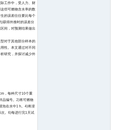
实际工作中，受人力、财
用这些可燃物含水率的数
产生的误差往往要比每个
的)获得外推时的误差分
信区间，对预测结果做出
模型对于其他部分样本的
适用性。本文通过对不同
分析研究，并探讨减少外
 cm，每种尺寸10个重
样品编号。2)将可燃物
泡在水中1 h。4)将浸
次。6)每进行完1天试