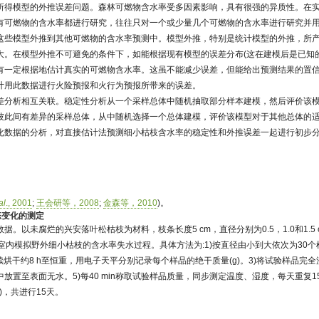
所得模型的外推误差问题。森林可燃物含水率受多因素影响，具有很强的异质性。在
有可燃物的含水率都进行研究，往往只对一个或少量几个可燃物的含水率进行研究并
这些模型外推到其他可燃物的含水率预测中。模型外推，特别是统计模型的外推，所
大。在模型外推不可避免的条件下，如能根据现有模型的误差分布(这在建模后是已知
有一定根据地估计真实的可燃物含水率。这虽不能减少误差，但能给出预测结果的置
计用此数据进行火险预报和火行为预报所带来的误差。
差分析相互关联。稳定性分析从一个采样总体中随机抽取部分样本建模，然后评价该
彼此间有差异的采样总体，从中随机选择一个总体建模，评价该模型对于其他总体的
化数据的分析，对直接估计法预测细小枯枝含水率的稳定性和外推误差一起进行初步
al
., 2001
;
王会研等，2008
;
金森等，2010
)。
态变化的测定
数据。以未腐烂的兴安落叶松枯枝为材料，枝条长度5 cm，直径分别为0.5，1.0和1.5
室内模拟野外细小枯枝的含水率失水过程。具体方法为:1)按直径由小到大依次为30个
续烘干约8 h至恒重，用电子天平分别记录每个样品的绝干质量(g)。3)将试验样品完全浸
放置至表面无水。5)每40 min称取试验样品质量，同步测定温度、湿度，每天重复15
5)，共进行15天。