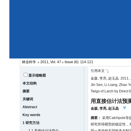
林业科学
2011, Vol. 47
Issue (6): 114-121
引用本文
显示缩略图
金森, 李亮, 赵玉晶. 20
本文结构
Jin Sen, Li Liang, Zhao 
摘要
Twigs of Larch by Direct
关键词
用直接估计法预
Abstract
金森
,
李亮
,
赵玉晶
Key words
摘要：
采用Catchpol
1 研究方法
研究所得模型的稳定性，
1.1 直接估计法简介
同一直径的不同枝条在时