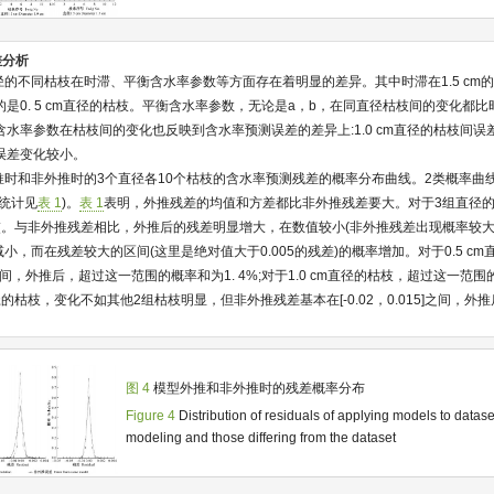
差分析
的不同枯枝在时滞、平衡含水率参数等方面存在着明显的差异。其中时滞在1.5 cm
小的是0. 5 cm直径的枯枝。平衡含水率参数，无论是a，b，在同直径枯枝间的变化都比时
水率参数在枯枝间的变化也反映到含水率预测误差的差异上:1.0 cm直径的枯枝间误差变
间误差变化较小。
推时和非外推时的3个直径各10个枯枝的含水率预测残差的概率分布曲线。2类概率曲
统计见
表 1
)。
表 1
表明，外推残差的均值和方差都比非外推残差要大。对于3组直径的
交。与非外推残差相比，外推后的残差明显增大，在数值较小(非外推残差出现概率较大)的区
率减小，而在残差较大的区间(这里是绝对值大于0.005的残差)的概率增加。对于0.5 c
15]之间，外推后，超过这一范围的概率和为1. 4%;对于1.0 cm直径的枯枝，超过这一范围
cm直径的枯枝，变化不如其他2组枯枝明显，但非外推残差基本在[-0.02，0.015]之间，
图 4
模型外推和非外推时的残差概率分布
Figure 4
Distribution of residuals of applying models to datas
modeling and those differing from the dataset