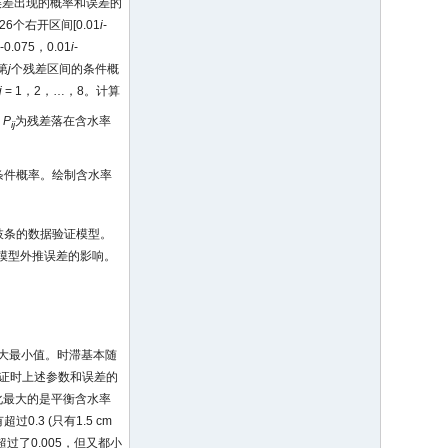
误差出现的概率和误差的
个右开区间[0.01
i
-
i
-0.075，0.01
i
-
第
j
个残差区间的条件概
j
= 1，2，…，8。计算
，
P
为残差落在含水率
ij
条件概率。绘制含水率
枝条的数据验证模型。
模型外推误差的影响。
和最大最小值。时滞基本随
证时上述参数和误差的
变化最大的是平衡含水率
3 (只有1.5 cm
超过了0.005，但又都小