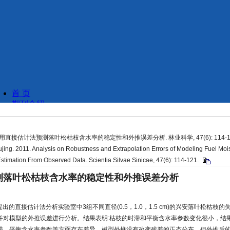
11. 用直接估计法预测落叶松枯枝含水率的稳定性和外推误差分析. 林业科学, 47(6): 114-1
Yujing. 2011. Analysis on Robustness and Extrapolation Errors of Modeling Fuel Mo
 Estimation From Observed Data. Scientia Silvae Sinicae, 47(6): 114-121.
测落叶松枯枝含水率的稳定性和外推误差分析
e等提出的直接估计法分析实验室中3组不同直径(0.5，1.0，1.5 cm)的兴安落叶松枯
并对模型的外推误差进行分析。结果表明:枯枝的时滞和平衡含水率参数变化很小，结
滞、平衡含水率参数等方面存在差异。模型外推没有改变残差的正态分布，但外推后