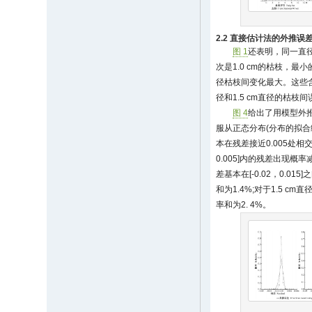
2.2 直接估计法的外推误
图 1
还表明，同一直径
次是1.0 cm的枯枝，最
径枯枝间变化最大。这些含
径和1.5 cm直径的枯枝
图 4
给出了用模型外
服从正态分布(分布的拟合
本在残差接近0.005处相
0.005]内的残差出现概
差基本在[-0.02，0.0
和为1.4%;对于1.5 
率和为2. 4%。