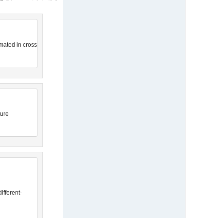
mated in cross
ure
ifferent-