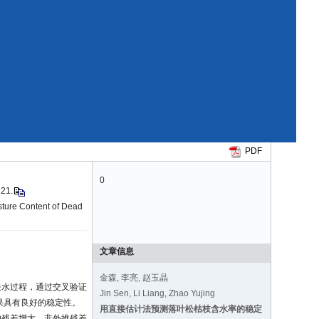
PDF
0
21.
isture Content of Dead
文章信息
金森, 李亮, 赵玉晶
枝的失水过程，通过交叉验证
Jin Sen, Li Liang, Zhao Yujing
果具有良好的稳定性。
用直接估计法预测落叶松枯枝含水率的稳定
的残差增大。非外推残差