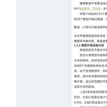
建模数据中需要连续
84个(
金森等，2010
)，
对每个枯枝的112个
的28个数据为验证数据，
数据，计算均方根误差RM
含水率预测误差的标准差
建模样本数作图，根据参
1.3.2 模型外推误差分析
根据前面交叉验证中
然后计算模型外推和
分布的影响。此时误差由
其他9个非建模枝条的含水率数
差。由于使用模型时，有时
残差。因为本实验的枯枝的
物不燃，超过此范围的可燃
误差分布的影响。
上述2类误差的范围为[
区间，分别计算落在第
j
个
0.045。比较2类误差