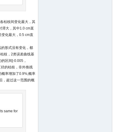
的各枯枝间变化最大，其
滞大，其中1.0 cm直
化最大，0.5 cm直
线的形式没有变化，都
枯枝，2类误差曲线基
间[-0.005，
m直径的枯枝，非外推残
的概率增加了0.9%;概率
外推后，超过这一范围的概
ets same for