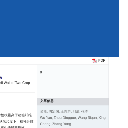
PDF
0
ll Wall of Two Crop
文章信息
吴燕, 周定国, 王思群, 邢成, 张洋
弹性模量高于稻秸纤维
Wu Yan, Zhou Dingguo, Wang Siqun, Xing
a。在纳米尺度下，秸秆纤维
Cheng, Zhang Yang
及再生纤维素纤维。