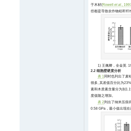
于木材(
Rowell
et al
., 199
些都是导致农作物秸秆纤
1) 王佩卿，全金英.
2.2 细胞壁硬度分析
表 1
同时也列出了麦
很多, 其差值百分比为23
素和木质素含量分为别1.1
度值随之增加。
表 2
列出了纳米压痕
0.58 GPa，最小值出现在