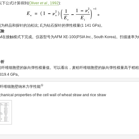
以下公式计算得到(
Oliver
et al
., 1992
):
)分别为样品和探针的泊松比;
E
为钻石探针的弹性模量(1 141 GPa)。
i
试验
触模式下完成。仪器型号为AFM XE-100(PSIA Inc., South Korea)。扫描速率为0
分析
秸纤维细胞壁的纵向弹性模量值。可以看出，麦秸纤维细胞壁的纵向弹性模量高于稻
9.4 GPa。
①
纤维细胞壁纳米力学性能
nical properties of the cell wall of wheat straw and rice straw