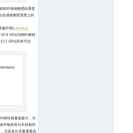
于稻秸纤维细胞壁的厚度
会造成细胞壁强度上的
维素纤维(
Lee
et al
.,
.8 GPa)与阔叶树材
13.2 GPa)具有可比
ndentaion
平均弹性模量值最大，为
通常，农作物具有与木材相同
材，尤其灰分含量显著高