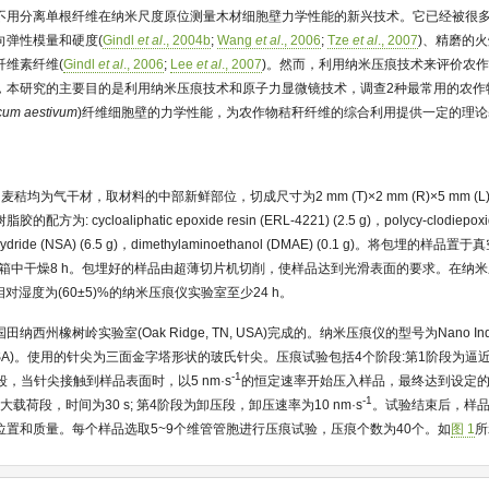
不用分离单根纤维在纳米尺度原位测量木材细胞壁力学性能的新兴技术。它已经被很
向弹性模量和硬度(
Gindl
et al
., 2004b
;
Wang
et al
., 2006
;
Tze
et al
., 2007
)、精磨的火
纤维素纤维(
Gindl
et al
., 2006
;
Lee
et al
., 2007
)。然而，利用纳米压痕技术来评价农
，本研究的主要目的是利用纳米压痕技术和原子力显微镜技术，调查2种最常用的农作
icum aestivum
)纤维细胞壁的力学性能，为农作物秸秆纤维的综合利用提供一定的理论
秸均为气干材，取材料的中部新鲜部位，切成尺寸为2 mm (T)×2 mm (R)×5 mm 
cycloaliphatic epoxide resin (ERL-4221) (2.5 g)，polycy-clodiepoxide
 anhydride (NSA) (6.5 g)，dimethylaminoethanol (DMAE) (0.1 g)。将包埋的
烘箱中干燥8 h。包埋好的样品由超薄切片机切削，使样品达到光滑表面的要求。在纳
相对湿度为(60±5)%的纳米压痕仪实验室至少24 h。
州橡树岭实验室(Oak Ridge, TN, USA)完成的。纳米压痕仪的型号为Nano Indenter
ge, TN, USA)。使用的针尖为三面金字塔形状的玻氏针尖。压痕试验包括4个阶段:第1阶段为
-1
段，当针尖接触到样品表面时，以5 nm·s
的恒定速率开始压入样品，最终达到设定
-1
持最大载荷段，时间为30 s; 第4阶段为卸压段，卸压速率为10 nm·s
。试验结束后，样
置和质量。每个样品选取5~9个维管管胞进行压痕试验，压痕个数为40个。如
图 1
所