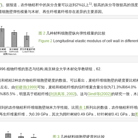
1)
7
)。据报道，农作物秸秆中的灰分含量可以达到2%以上
, 较高的灰分导致较高的强
维细胞壁弹性模量与木材、再生纤维素纤维存在差异的主要原因。
图 2
几种材料细胞壁纵向弹性模量的比较
Figure 2
Longitudinal elastic modulus of cell wall in differen
 1996.植物纤维的形态与结构.南京林业大学木材化学教研组，62.
秸和稻秸2种农作物秸秆细胞壁硬度的数值。可以看出，麦秸纤维细胞壁的硬度要比稻
%左右。由
郁建强(1999)
可知，麦秸和稻秸纤维的综纤维素含量分别为71.3%和64.0
%和5.5%，明显高于稻秸纤维(
刘洪凤等, 2002
)。这与
Gindl等(2002)
的研究一致，木
得到的农作物秸秆纤维细胞壁纳米力学性能。比照
表 1
所列出的数值，农作物秸秆纤维
再生纤维素纤维，为0.39 GPa，其次为阔叶树材0.49 GPa，针叶树材0.41 GPa，如
图
图 3
几种材料细胞壁硬度的比较