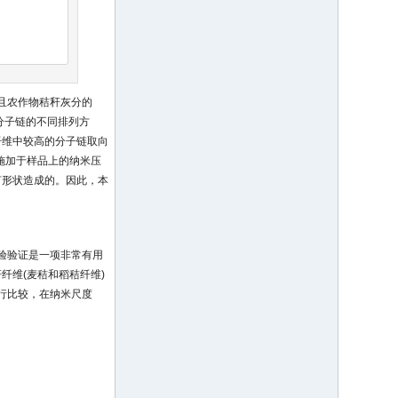
而且农作物秸秆灰分的
分子链的不同排列方
纤维中较高的分子链取向
施加于样品上的纳米压
何形状造成的。因此，本
验验证是一项非常有用
纤维(麦秸和稻秸纤维)
果进行比较，在纳米尺度