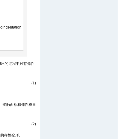
noindentation
卸压的过程中只有弹性
(1)
、接触面积和弹性模量
(2)
针的弹性变形。