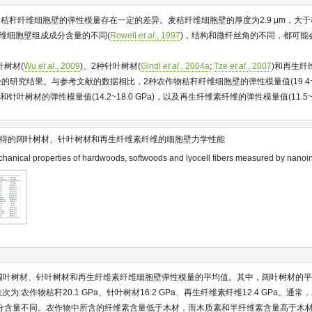
秸秆纤维细胞壁的弹性模量存在一定的差异。麦秸纤维细胞壁的厚度为2.9 μm，大
秸秆纤维细胞壁组成成分含量的不同(
Rowell
et al
., 1997
)，结构和微纤丝角的不同，都可能
叶树材(
Wu
et al
., 2009
)、2种针叶树材(
Gindl
et al
., 2004a
;
Tze
et al
., 2007
)和再生纤
的研究结果。与参考文献的数据相比，2种农作物秸秆纤维细胞壁的弹性模量值(19.4~20
GPa)和针叶树材的弹性模量值(14.2~18.0 GPa)，以及再生纤维素纤维的弹性模量值(11.5~
得的阔叶树材、针叶树材和再生纤维素纤维的细胞壁力学性能
anical properties of hardwoods, softwoods and lyocell fibers measured by nanoi
阔叶树材、针叶树材和再生纤维素纤维细胞壁弹性模量的平均值。其中，阔叶树材的
的值依次为:农作物秸秆20.1 GPa、针叶树材16.2 GPa、再生纤维素纤维12.4 GPa。
分含量不同。农作物中所含的纤维素含量低于木材，而木质素和半纤维素含量高于木