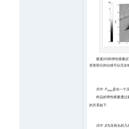
硬度(
H
)和弹性模量(
E
变形部分的位移可以完全
式中:
P
是在一个
max
样品的弹性模量通过
的关系如下:
式中:
β
为压痕头的几