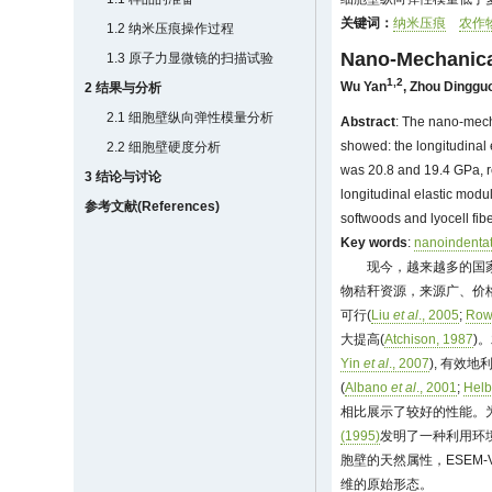
关键词：
纳米压痕
农作
1.2 纳米压痕操作过程
Nano-Mechanical
1.3 原子力显微镜的扫描试验
1,2
Wu Yan
,
Zhou Dinggu
2 结果与分析
2.1 细胞壁纵向弹性模量分析
Abstract
: The nano-mecha
showed: the longitudinal 
2.2 细胞壁硬度分析
was 20.8 and 19.4 GPa, re
3 结论与讨论
longitudinal elastic modu
参考文献(References)
softwoods and lyocell fibe
Key words
:
nanoindenta
现今，越来越多的国
物秸秆资源，来源广、价
可行(
Liu
et al
., 2005
;
Row
大提高(
Atchison, 1987
)
Yin
et al
., 2007
), 有
(
Albano
et al
., 2001
;
Helb
相比展示了较好的性能。
(1995)
发明了一种利用环境
胞壁的天然属性，ESEM
维的原始形态。