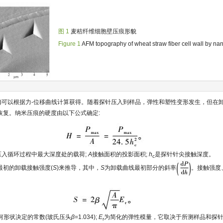
图 1
麦秸纤维细胞壁压痕形貌
Figure 1
AFM topography of wheat straw fiber cell wall by na
)可以根据力-位移曲线计算获得。随着探针压入到样品，弹性和塑性变形发生，但在
恢复。纳米压痕的硬度由以下公式确定:
压入循环过程中最大深度处的载荷;
A
接触面积的投影面积;
h
是探针针尖接触深度。
c
最初的卸载接触强度(
S
)来推导，其中，
S
为卸载曲线最初部分的斜率
。接触强度
何形状决定的常数(玻氏压头
β
=1.034);
E
为简化的弹性模量，它取决于所测样品和探
r