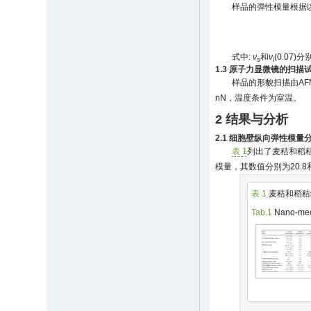
样品的弹性模量根据
式中:
ν
和
ν
(0.07
s
i
1.3 原子力显微镜的扫描
样品的形貌扫描由AFM在接
nN，温度条件为室温。
2 结果与分析
2.1 细胞壁纵向弹性模量
表 1
列出了麦秸和稻
模量，其数值分别为20.8和1
表 1
麦秸和稻秸
Tab.1
Nano-mecha