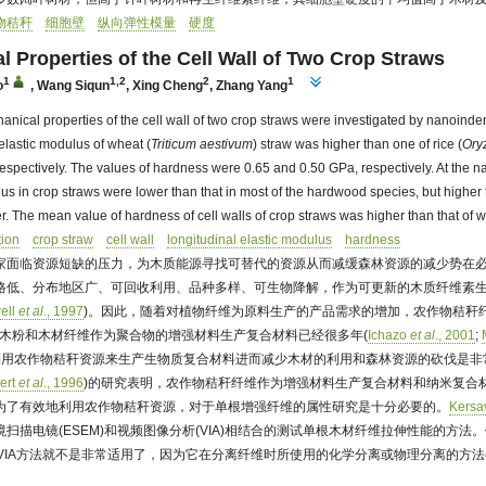
物秸秆
细胞壁
纵向弹性模量
硬度
 Properties of the Cell Wall of Two Crop Straws
1
1,2
2
1
o
,
Wang Siqun
,
Xing Cheng
,
Zhang Yang
nical properties of the cell wall of two crop straws were investigated by nanoinden
elastic modulus of wheat (
Triticum aestivum
) straw was higher than one of rice (
Ory
spectively. The values of hardness were 0.65 and 0.50 GPa, respectively. At the n
lus in crop straws were lower than that in most of the hardwood species, but higher
r. The mean value of hardness of cell walls of crop straws was higher than that of w
tion
crop straw
cell wall
longitudinal elastic modulus
hardness
家面临资源短缺的压力，为木质能源寻找可替代的资源从而减缓森林资源的减少势在
格低、分布地区广、可回收利用、品种多样、可生物降解，作为可更新的木质纤维素
ell
et al
., 1997
)。因此，随着对植物纤维为原料生产的产品需求的增加，农作物秸秆
。木粉和木材纤维作为聚合物的增强材料生产复合材料已经很多年(
Ichazo
et al
., 2001
;
效地利用农作物秸秆资源来生产生物质复合材料进而减少木材的利用和森林资源的砍伐是
ert
et al
., 1996
)的研究表明，农作物秸秆纤维作为增强材料生产复合材料和纳米复合
为了有效地利用农作物秸秆资源，对于单根增强纤维的属性研究是十分必要的。
Kersa
扫描电镜(ESEM)和视频图像分析(VIA)相结合的测试单根木材纤维拉伸性能的方法
-VIA方法就不是非常适用了，因为它在分离纤维时所使用的化学分离或物理分离的方