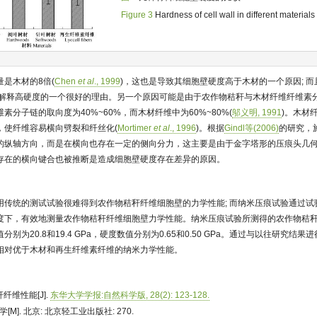
Figure 3
Hardness of cell wall in different materials
是木材的8倍(
Chen
et al
., 1999
)，这也是导致其细胞壁硬度高于木材的一个原因; 
解释高硬度的一个很好的理由。另一个原因可能是由于农作物秸秆与木材纤维纤维素
分子链的取向度为40%~60%，而木材纤维中为60%~80%(
邬义明, 1991
)。木材
，使纤维容易横向劈裂和纤丝化(
Mortimer
et al
., 1996
)。根据
Gindl等(2006)
的研究，
的纵轴方向，而是在横向也存在一定的侧向分力，这主要是由于金字塔形的压痕头几
存在的横向键合也被推断是造成细胞壁硬度存在差异的原因。
用传统的测试试验很难得到农作物秸秆纤维细胞壁的力学性能; 而纳米压痕试验通过试
度下，有效地测量农作物秸秆纤维细胞壁力学性能。纳米压痕试验所测得的农作物秸秆
别为20.8和19.4 GPa，硬度数值分别为0.65和0.50 GPa。通过与以往研究结
相对优于木材和再生纤维素纤维的纳米力学性能。
秆纤维性能[J].
东华大学学报:自然科学版, 28(2): 123-128.
学[M]. 北京: 北京轻工业出版社: 270.