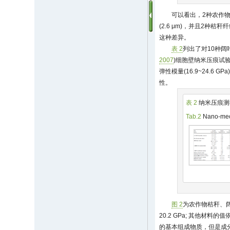
可以看出，2种农作物
(2.6 μm)，并且2种
这种差异。
表 2
列出了对10种阔
2007
)细胞壁纳米压痕试验
弹性模量(16.9~24.6 
性。
表 2
纳米压痕测
Tab.2
Nano-mech
图 2
为农作物秸秆、
20.2 GPa; 其他材料
的基本组成物质，但是成