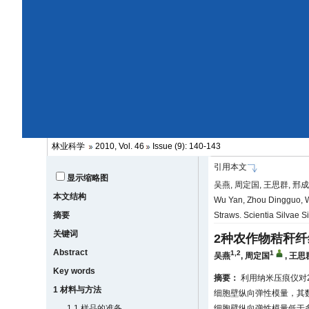
林业科学
2010, Vol. 46
Issue (9): 140-143
引用本文
显示缩略图
吴燕, 周定国, 王思群, 邢成
本文结构
Wu Yan, Zhou Dingguo, W
摘要
Straws. Scientia Silvae S
关键词
2种农作物秸秆
Abstract
1,2
1
吴燕
,
周定国
,
王思
Key words
摘要：
利用纳米压痕仪对
1 材料与方法
细胞壁纵向弹性模量，其数值分
1.1 样品的准备
细胞壁纵向弹性模量低于