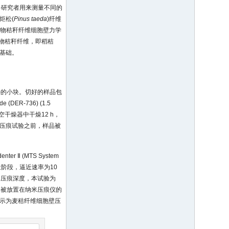
多研究者用来测量不同的
炬松(
Pinus taeda
)纤维
作物秸秆纤维细胞壁力学
物秸秆纤维，即稻秸
基础。
(L)的小块。切好的样品包
 (DER-736) (1.5
样品置于真空干燥器中干燥12 h，
米压痕试验之前，样品被
 Ⅱ (MTS System
逼近阶段，逼近速率为10
的压痕深度，本试验为
品被放置在纳米压痕仪的
示为麦秸纤维细胞壁压