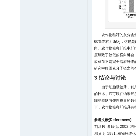
农作物秸秆的灰分含量
60%左右为SiO
，这也是
2
向。农作物秸秆纤维中纤维素
度导致了较低的横向键合
痕载荷不是完全沿着纤维
研究中纤维素分子链之间
3 结论与讨论
由于细胞壁较薄，利
的技术，它可以在纳米尺
细胞壁纵向弹性模量的数值分
下，农作物秸秆纤维具有
参考文献(References)
刘洪凤, 俞镇慌. 2002. 秸
邬义明. 1991. 植物纤维化