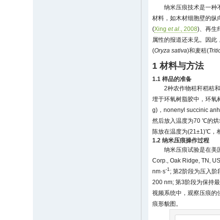
纳米压痕技术是一种
材料，如木材细胞壁的纵
(
Xing
et al
., 2008
)、再生
属性的报道还未见。因此
(
Oryza sativa
)和麦秸(
Trit
1 材料与方法
1.1 样品的准备
2种农作物秸秆稻秸和麦
埋于环氧树脂胶中，环氧树脂胶的配方为: 
g)，nonenyl succinic
然后放入温度为70 ℃的
陈放在温度为(21±1)℃，
1.2 纳米压痕操作过程
纳米压痕试验是在美国田纳西
Corp., Oak Rid
-1
nm·s
; 第2阶段为压入阶
200 nm; 第3阶段为保
视频系统中，观察压痕的位
痕形貌图。