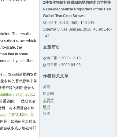
2种农作物秸秆纤维细胞壁的纳米力学性能
Nano-Mechanical Properties of the Cell
Wall of Two Crop Straws
林业科学, 2010, 46(9): 140-143.
Scientia Silvae Sinicae, 2010, 46(9): 140-
tation. The results
143.
za sativa
) straw, which
文章历史
ano-scale, the
 than that in some
收稿日期：2008-12-19
ood and lyocell fiber.
修回日期：2009-04-03
必行。农业剩余物的农作
作者相关文章
生物材料的替代原料非常
吴燕
纤维资源的利用也会大
周定国
Mahlberg
et al
., 2001
;
王思群
非常重要的。一些研究者
邢成
材料，与木塑复合材料
张洋
vage (1973)
和
Mott等
。但是，如果研究纤维细
法都会或多或少地破坏纤