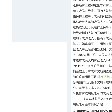
林业发展的关系仍然处在讨论
退耕还林工程和速生丰产林工
程，农民在经济方面的收益就
物保护工程中，农民的利益受
体林产权改革和农民收入之间
过确权发证，从法律上保障了
地经营预期收益的不稳定性，
增加了农户收入，提高了农民
算，在福建南平、三明等主要
庭收入中已经占相当比例。其
入1 300多元，约占农民人均
年该市农民人均林业收入2 4 
1)
的51%
。但目前已有的一些
的基础上，有农村实地调查论
和广度都明显不足(
朱冬亮等，
影响如何以及是否实现了增加
究。鉴于此，本文以2006年
对集体林权制度改革与农民收
1) 福建省林业厅.20
制度改革基本情况介绍.