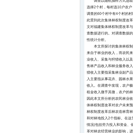
调查以随机抽样方式选取
选择2个村，每村选10户农户
调查的60个村中有4个村的
此受到此次集体林权制度改革
文对福建集体林权制度改革与
查数据进行的。对调查数据的
性统计分析。
本文所探讨的集体林权制
来自于林业的收入，而农民来
业收入、采集与狩猎收入以及
售林产品收入和林业服务收入
猎收入主要指采集林业副产品
入主要指从事花卉、园林水果
收入。在调查中发现，农户极
租金收入微乎其微，农户的林
因此本文所分析的农民林业收
体林权制度改革对农户未来预
林权制度改革后林农造林育林
和对林地投入2个指标。在这
情况(包括劳力投入和资金、
革对林农经营林业的影响，进