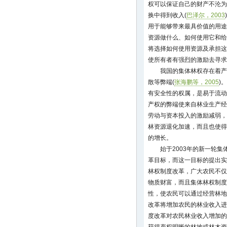
权可以保证自己的财产不沦为
换中得到收入(
巴泽尔，2003
用于能够带来最具价值的用途
资源做什么、如何使用它和给
将选择如何使用资源及承担这
使所有者有强烈的激励去寻求
我国的集体林权存在着产
散等弊端(
张海鹏等，2005
)
有安全性的权属，是易于流动
产权的弊端使来自林业生产经
劳动与资本投入的激励减弱，
林资源退化加速，而且也使得
的增长。
始于2003年的新一轮
革目标，而这一目标的提出实
林权制度改革，广大农民不仅
物质财富，而且集体林权制度
性，使农民可以通过经营林地
改革将增加农民的林业收入进
度改革对农民林业收入增加的