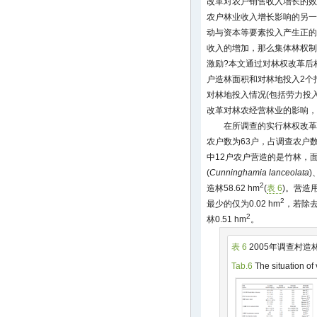
改革对农户销售收入增长的效
农户林业收入增长影响的另一
动与资本等要素投入产生正的
收入的增加，那么集体林权制
激励?本文通过对林权改革后
户造林面积和对林地投入2个
对林地投入情况(包括劳力投
改革对林农经营林业的影响，
在所调查的实行林权改革的
农户数为63户，占调查农户数的
中12户农户营造的是竹林，面积
(
Cunninghamia lanceolata
)
2
造林58.62 hm
(
表 6
)。营造
2
最少的仅为0.02 hm
，若除
2
林0.51 hm
。
表 6
2005年调查村造
Tab.6
The situation of 