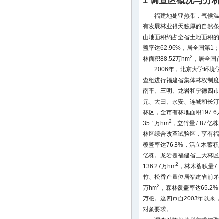
1 调查区概况与分
福建地处亚热带，气候温
有发展林业得天独厚的自然条
山地面积约占全省土地面积的
盖率达62.96%，居全国第1
2
林面积88.52万hm
，居全国
2006年，北京大学环
查组进行福建省集体林权制度
南平、三明、龙岩和宁德四市
元、大田、永安、连城和长汀
林区，全市有林地面积197.6
2
35.1万hm
，立竹量7.87
林区综合改革试验区，享有福
覆盖率达76.8%，活立木蓄积量
亿株。龙岩是福建省三大林区
2
136.27万hm
，林木蓄积量7 
竹、松香产量位居福建省前茅
2
万hm
，森林覆盖率达65.2%
万根。这四市自2003年以
对象要求。