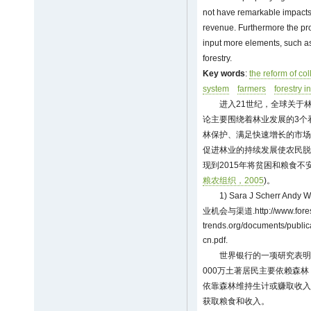
not have remarkable impacts 
revenue. Furthermore the prop
input more elements, such as
forestry.
Key words
:
the reform of col
system
farmers
forestry 
进入21世纪，全球关于
论主要围绕着林业发展的3个
林保护、满足快速增长的市场
促进林业的持续发展使农民脱
现到2015年将贫困和粮食不
粮农组织，2005
)。
1) Sara J Scherr And
业机会与渠道.
http://www.fore
trends.org/documents/publi
cn.pdf
.
世界银行的一项研究表明
000万土著居民主要依赖森林
依靠森林维持生计或赚取收入
获取粮食和收入。