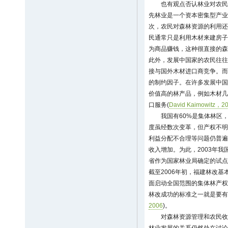
也有观点否认林业对农民
先林业是一个资本密集型产业
次，农民对森林资源的利用还
民通常只是利用木材来建房子
为商品赚钱，这种很直接的森
此外，发展中国家的农民往往
接与国外木材进口商竞争。而
的制约因子。在许多发展中国
价值高的林产品，例如木材几
口服务(
David Kaimowitz，2
我国有60%是集体林区，
度虽经数次变革，但产权不明
利益分配不合理等问题仍普遍
收入增加。为此，2003年
省作为国家林业局确定的试点
截至2006年初，福建林改基
面启动全国范围的集体林产权
林改成功的标准之一就是要有
2006
)。
对森林资源管理和农民收