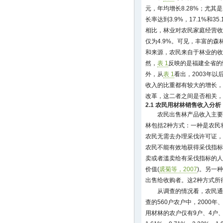
元，年均增长8.28%；尤其是
长率达到3.9%，17.1%和
相比，林业对农民家庭经营收
仅为4.9%。可见，丰富的
和来源，农民来自于林业的收
然，
表 1
反映的是福建全省的
外，从
表 1
看出，2003年
收入的比重都有较大的增长，
改革，这二者之间是否相关，
2.1 农民用材林销售收入分析
农民出售林产品收入主要
林包括2种方式：一种是农民
农民无需去办理采伐许可证，
农民不能有效地获得采伐指标
卖或者滥卖给有采伐指标的人
价值(
裘菊等，2007
)。另一
出售给收购者。这2种方式所
从调查的情况看，农民通
查的560户农户中，2000年、
用材林的农户仅有9户、4户、