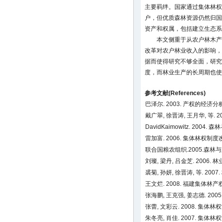
主要羁绊。国家通过集体林权
户，但优质森林资源仍然归国
资产和权属，包括建立生态系
本文侧重于从农户林木产
改革对农户林业收入的影响，
据而使得研究不够全面，研究
度，而林业生产的长周期也使
参考文献(References)
巴泽尔. 2003. 产权的经济分
戴广翠, 徐晋涛, 王月华, 等.
DavidKaimowitz. 2004.
雷加富. 2006. 集体林权
联合国粮农组织.2005.森林与脱贫
刘璨, 梁丹, 吕金芝. 200
裘菊, 孙妍, 徐晋涛, 等. 2
王文烂. 2008. 福建集体
张海鹏, 王克强, 姜志德. 200
张蕾, 文彩云. 2008.
朱冬亮, 肖佳. 2007. 