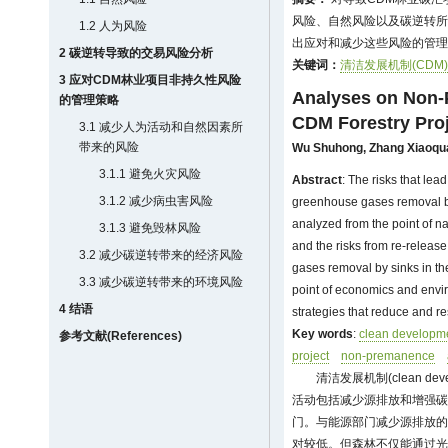
风险、自然风险以及碳逆转所
1.2 人为风险
出应对和减少这些风险的管理
2 碳逆转导致的交易风险分析
关键词：
清洁发展机制(CDM)
3 应对CDM林业项目非持久性风险
Analyses on Non-
的管理策略
CDM Forestry Pro
3.1 减少人为活动和自然因素所
带来的风险
Wu Shuhong
,
Zhang Xiaoqu
3.1.1 避免火灾风险
Abstract
: The risks that lea
3.1.2 减少病虫害风险
greenhouse gases removal by
analyzed from the point of n
3.1.3 避免毁林风险
and the risks from re-releas
3.2 减少碳逆转带来的经济风险
gases removal by sinks in th
3.3 减少碳逆转带来的环境风险
point of economics and env
4 结语
strategies that reduce and re
Key words
:
clean develop
参考文献(References)
project
non-premanence
清洁发展机制(clean dev
活动包括减少源排放和增强碳
门。与能源部门减少源排放的
对较低。但森林不仅能通过光