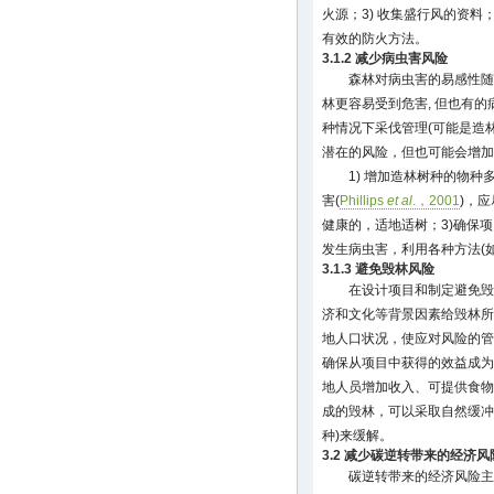
火源；3) 收集盛行风的资料
有效的防火方法。
3.1.2 减少病虫害风险
森林对病虫害的易感性随
林更容易受到危害, 但也有
种情况下采伐管理(可能是造
潜在的风险，但也可能会增加
1) 增加造林树种的物
害(
Phillips
et al
.，2001
)，
健康的，适地适树；3)确保
发生病虫害，利用各种方法(
3.1.3 避免毁林风险
在设计项目和制定避免毁
济和文化等背景因素给毁林所
地人口状况，使应对风险的管
确保从项目中获得的效益成为
地人员增加收入、可提供食物
成的毁林，可以采取自然缓冲
种)来缓解。
3.2 减少碳逆转带来的经济风
碳逆转带来的经济风险主