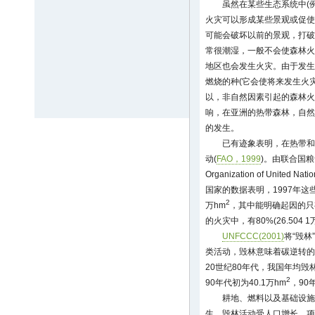
虽然在某些生态系统中(
火灾可以形成某些景观或促使
可能会破坏以前的景观，打破
常很潮湿，一般不会使森林火
地区也会发生火灾。由于发生
燃烧的种(它会使将来发生火灾
以，非自然因素引起的森林火
响，在亚洲的热带森林，自然
的发生。
已有迹象表明，在热带和
动(
FAO，1999
)。由联合国粮食与
Organization of Unit
国家的数据表明，1997年这些
2
万hm
，其中能明确起因的只有55
的火灾中，有80%(26.504 1
UNFCCC(2001)
将“毁
类活动，毁林意味着碳逆转的
20世纪80年代，我国年均毁林
2
90年代初为40.1万hm
，90
耕地、燃料以及基础设施
生。毁林活动受人口增长、项