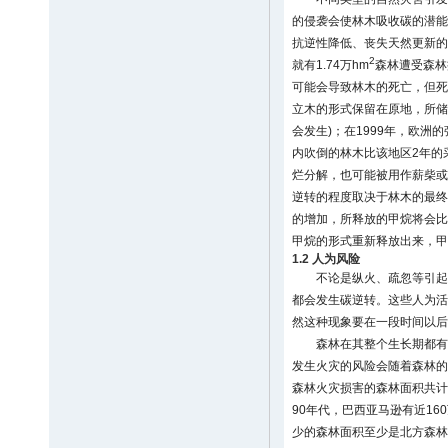
的侵袭会使林木吸收碳的潜能
抗逆性降低、丧失天然更新的能
2
就有1.74万hm
森林遭受森林
可能会导致林木的死亡，但死
立木的形式保留在原地，所储
会发生)；在1999年，欧洲的
内吹倒的林木比该地区2年的
烂分解，也可能被用作薪柴或
逆转的程度取决于林木的最终
的增加，所释放的甲烷将会比
甲烷的形式重新释放出来，甲
1.2 人为风险
不论是纵火、疏忽等引起
都会发生碳逆转。这些人为活
然这种现象要在一段时间以后
森林在其整个生长期都有
发生火灾的风险会随着森林的成
森林火灾损害的森林面积共计3 
90年代，巴西亚马逊有近160
少的森林面积至少是北方森林