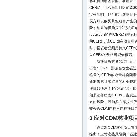
林项目活动签发的、在签发日
CERs)，那么当项目区的森
没有影响，但可能会影响到将来
买方可以购买其他项目产生的
险；如果选择购买“长期核证减排量" (lo
reduction简称lCERs
的CERs，该CERs在项目
时，投资者必须用持久CERs
久CERs的价格可能会很高。
就项目所有者(卖方)而
出售tCERs，那么当发生碳
签发的tCERs的数量将会
新出售累计碳贮量的机会也将
项目只使用了1个承诺期)，
如果选择出售lCERs，当
来的风险，因为卖方需按照所
转会给CDM造林再造林项目
3 应对CDM林业
通过对CDM林业项目发
提出了应对这些风险的一些建