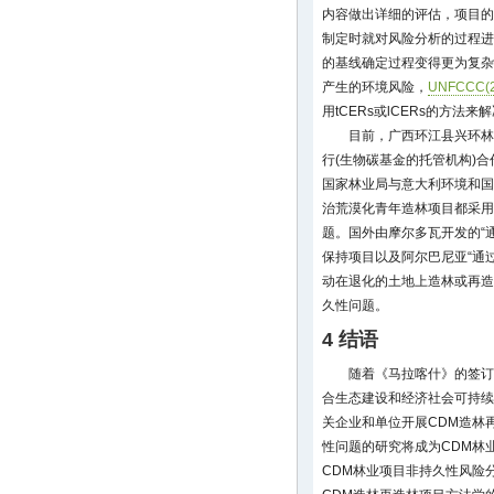
内容做出详细的评估，项目的
制定时就对风险分析的过程进
的基线确定过程变得更为复杂
产生的环境风险，
UNFCCC(2
用tCERs或lCERs的方法来
目前，广西环江县兴环林
行(生物碳基金的托管机构)
国家林业局与意大利环境和国
治荒漠化青年造林项目都采用
题。国外由摩尔多瓦开发的“
保持项目以及阿尔巴尼亚“通
动在退化的土地上造林或再造林
久性问题。
4 结语
随着《马拉喀什》的签订
合生态建设和经济社会可持续
关企业和单位开展CDM造林
性问题的研究将成为CDM林
CDM林业项目非持久性风险