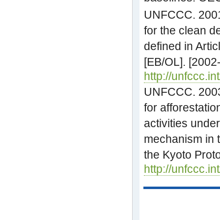
UNFCCC. 2001.
for the clean 
defined in Arti
[EB/OL]. [2002
http://unfccc.i
UNFCCC. 2003.
for afforestatio
activities und
mechanism in t
the Kyoto Proto
http://unfccc.i