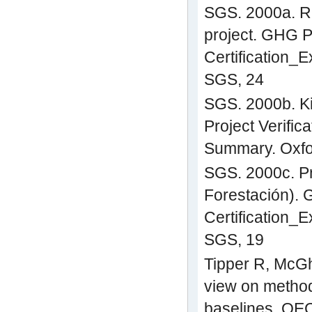
SGS. 2000a. Rí
project. GHG Pr
Certification_
SGS, 24
SGS. 2000b. Ki
Project Verific
Summary. Oxfo
SGS. 2000c. P
Forestación). 
Certification_
SGS, 19
Tipper R, McGhe
view on method
baselines. OEC