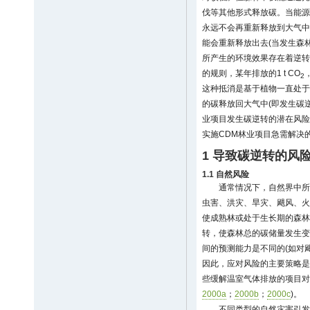
伐等其他形式释放碳。当能源项
永远不会再重新释放到大气中去
能会重新释放出去(当发生森
所产生的环境效果存在着逆转
的规则，某年排放的1 t CO
2
这种抵消是基于植物一直处于
的碳释放回大气中(即发生碳
业项目发生碳逆转的潜在风险
实施CDM林业项目急需解决
1 导致碳逆转的风
1.1 自然风险
通常情况下，自然界中所
虫害、洪灾、旱灾、飓风、火
使成熟林或处于生长期的森林
转，使森林总的碳储量发生变
间的预测能力是不同的(如对
因此，应对风险的主要策略是
些缓解温室气体排放的项目对
2000a
；
2000b
；
2000c
)。
不同类型的自然灾害引发