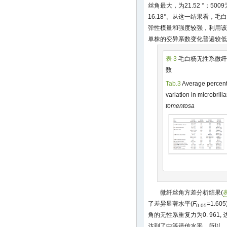
丝角最大，为21.52 °；50
16.18°。从这一结果看，
弹性模量和强度较强，利用该
单株的变异系数变化普遍较低
表 3
毛白杨无性系微纤
数
Tab.3
Average percenta
variation in microbrill
tomentosa
微纤丝角方差分析结果(
表
了差异显著水平(
F
=1.6
0.05
角的无性系重复力为0. 961,
达到了中等遗传水平。所以，