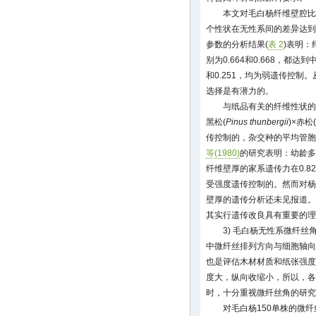
本文对毛白杨纤维壁腔比
个性状在无性系间的差异达到
参数的分析结果(
表 2
)表明
别为0.664和0.668，都
和0.251，均为弱遗传控制
选择是有潜力的。
与纸品有关的纤维性状的
黑松(
Pinus thunbergii
)×赤松(
传控制的，杂交种的平均管胞
等(1980)
的研究表明：幼龄多
纤维壁厚的家系遗传力在0.8
受强度遗传控制的。然而对杨
壁厚的遗传分析还未见报道。
其实行遗传改良具有重要的理
3) 毛白杨无性系微纤丝
中微纤丝排列方向与细胞轴向
也是评估木材材质和纸张强度
度大，纵向收缩小，所以，各
时，十分重视微纤丝角的研究
对毛白杨150单株的微纤