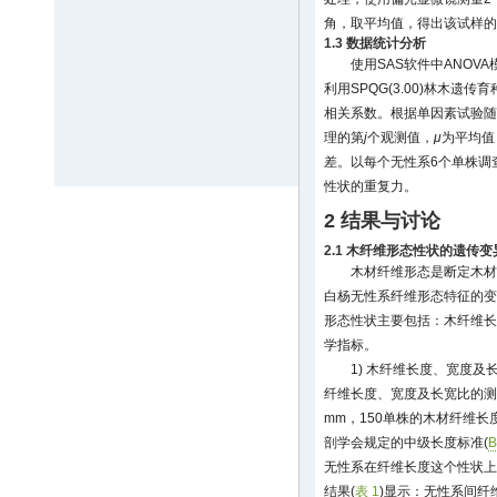
角，取平均值，得出该试样的
1.3 数据统计分析
使用SAS软件中ANO
利用SPQG(3.00)林木
相关系数。根据单因素试验随
理的第
j
个观测值，
μ
为平均值
差。以每个无性系6个单株调
性状的重复力。
2 结果与讨论
2.1 木纤维形态性状的遗传
木材纤维形态是断定木材
白杨无性系纤维形态特征的变
形态性状主要包括：木纤维长
学指标。
1) 木纤维长度、宽度及
纤维长度、宽度及长宽比的测
mm，150单株的木材纤维长度
剖学会规定的中级长度标准(
B
无性系在纤维长度这个性状上
结果(
表 1
)显示：无性系间纤