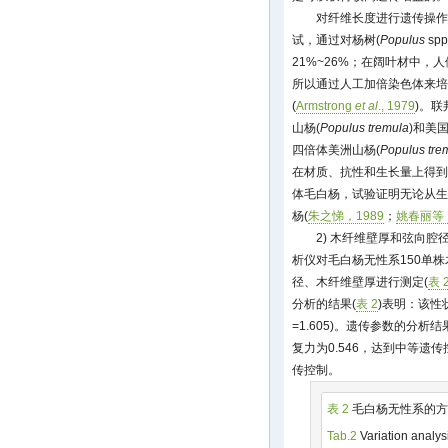
对纤维长度进行遗传操作的研
试，通过对杨树(
Populus
sp
21%~26%；在阔叶材中
所以通过人工加倍染色体来培
(
Armstrong
et al
., 1979
)。
山杨(
Populus tremula
)和美
四倍体美洲山杨(
Populus tre
在材质、抗性和生长量上得到
体毛白杨，试验证明无论从生
杨(
朱之悌，1989
；
姚春丽等，
2) 木纤维壁厚和弦向腔径的
析仪对毛白杨无性系150单
径、木纤维壁厚进行测定(
表 
分析的结果(
表 2
)表明：该性
=1.605)。遗传参数的分析结
复力为0.546，达到中等遗传
传控制。
表 2
毛白杨无性系的方
Tab.2
Variation analys