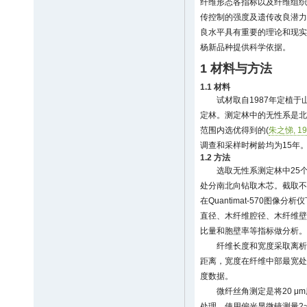
纤维形态各指标以及纤维组织
传控制的强度及遗传改良潜力
良水平具有重要的理论和现实
杨新品种提供科学依据。
1 材料与方法
1.1 材料
试材取自1987年定植
定林。测定林中的无性系是北
范围内选优得到的(
朱之悌, 19
调查和采样时树龄均为15年
1.2 方法
选取无性系测定林中25个
处分南北向钻取木芯。截取不
在Quantimat-570图
直径、木纤维腔径、木纤维壁
比量和胞壁率等指标做分析。
纤维长度和宽度采取离析
距离，宽度在纤维中部最宽处
度数据。
微纤丝角测定是将20 
处理，使用偏光显微镜测量2