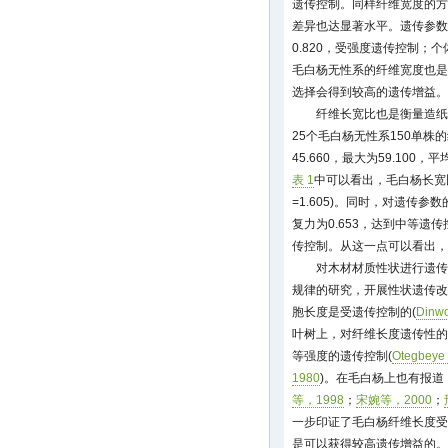
遗传控制。同样纤维宽度的方
差异也达显著水平。遗传参数
0.820，受强度遗传控制；个
毛白杨无性系的纤维宽度也是
选择会得到较高的遗传增益。
纤维长宽比也是衡量造纸
25个毛白杨无性系150单
45.660，最大为59.100
表 1
中可以看出，毛白杨长宽
=1.605)。同时，对遗传参数
复力为0.653，达到中等遗传
传控制。从这一点可以看出，
对木材材质性状进行遗传
规律的研究，开展性状遗传改
胞长度是受遗传控制的(
Dinwo
叶树上，对纤维长度遗传性的
等强度的遗传控制(
Otegbeye
1980
)。在毛白杨上也有报道
等，1998
；
宋婉等，2000
；
一步印证了毛白杨纤维长度受
是可以获得较高遗传增益的。