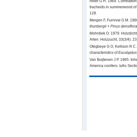
Hiller G H. 1964. Correlation 
tracheids in summerwood of s
128.
Mergen F, Furnival G M. 1960
thunbergii
×
Pinus densiflor
Mohrdiek O. 1979. Holzdich
Arten. Holzzucht, 33(3/4): 23
Otegbeye G O, Kellison R C.
characteristics of
Eucalyptus
Van Buijtenen J P. 1965. Inhe
America conifers. Iufro Secti