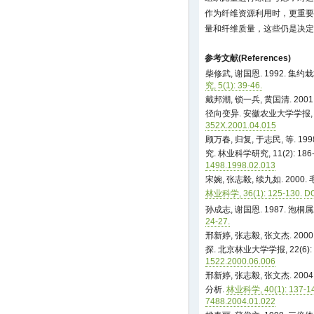
作为纤维资源利用时，更重要
量和纤维质量，这些仍是决定
参考文献(References)
柴修武, 谢国恩. 1992. 
究, 5(1): 39-46.
戴邦潮, 锁一兵, 黄国清. 2
径向变异. 安徽农业大学学报, 28(
352X.2001.04.015
顾万春, 归复, 于志民, 等. 
究. 林业科学研究, 11(2): 186-
1498.1998.02.013
宋婉, 张志毅, 续九如. 20
林业科学, 36(1): 125-130.
DO
孙成志, 谢国恩. 1987. 
24-27.
邢新婷, 张志毅, 张文杰. 2
探. 北京林业大学学报, 22(6): 
1522.2000.06.006
邢新婷, 张志毅, 张文杰. 2
分析.
林业科学, 40(1): 137-14
7488.2004.01.022