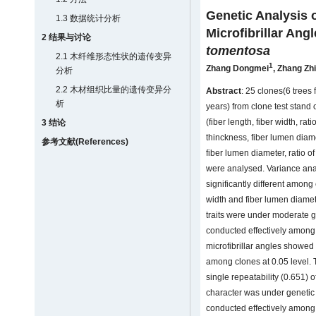
Genetic Analysis o
1.3 数据统计分析
Microfibrillar Ang
2 结果与讨论
tomentosa
2.1 木纤维形态性状的遗传变异
1
Zhang Dongmei
,
Zhang Zhi
分析
2.2 木材组织比量的遗传变异分
Abstract
: 25 clones(6 tree
析
years) from clone test stand 
(fiber length, fiber width, rati
3 结论
thinckness, fiber lumen diame
参考文献(References)
fiber lumen diameter, ratio o
were analysed. Variance anal
significantly different among 
width and fiber lumen diamete
traits were under moderate g
conducted effectively among 
microfibrillar angles showed 
among clones at 0.05 level. 
single repeatability (0.651) o
character was under genetic 
conducted effectively among