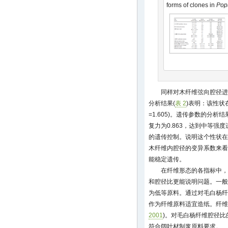
forms of clones in
Pop
同样对木纤维弦向腔径进
分析结果(
表 2
)表明：该性状
=1.605)。遗传参数的分析结
复力为0.863，达到中等强度
的遗传控制。说明这个性状在
木纤维内腔径的变异系数来看
能稳定遗传。
在纤维形态的各指标中，
和腔径比更能说明问题。一般
为低等原料。通过对毛白杨纤
作为纤维原料适宜造纸。纤维
2001
)。对毛白杨纤维腔径比
符合阔叶材制浆原料要求。