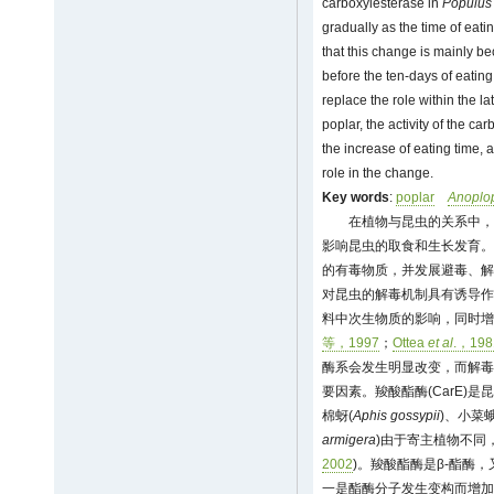
carboxylesterase in
Populus
gradually as the time of eati
that this change is mainly b
before the ten-days of eating
replace the role within the la
poplar, the activity of the c
the increase of eating time, 
role in the change.
Key words
:
poplar
Anoplop
在植物与昆虫的关系中，
影响昆虫的取食和生长发育。
的有毒物质，并发展避毒、解
对昆虫的解毒机制具有诱导作
料中次生物质的影响，同时增
等，1997
；
Ottea
et al
.，198
酶系会发生明显改变，而解毒
要因素。羧酸酯酶(CarE)
棉蚜(
Aphis gossypii
)、小菜蛾
armigera
)由于寄主植物不同
2002
)。羧酸酯酶是β-酯酶
一是酯酶分子发生变构而增加