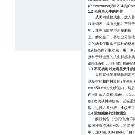
(
P. tomentosa
)和I-214杨(
P.
×
e
1.2 光肩星天牛的饲养
从田间捕捉成虫，放入养
枝条饲养。成虫交配并产卵于
卵，放在底部垫湿润脱脂棉、
上。孵化当日，将幼虫分别接
后的幼虫仅取食所接种的杨树
d从枝条内剖取幼虫，用于测
接种于所选定的抗虫和感虫杨树
d剖取幼虫，用于测定羧酸酯
1.3 不同杨树对光肩星天牛
采用室外笼养试验测定不
试杨树的相同树龄的2年生新鲜
cm ×50 cm的铁纱笼内
内同时放入旱柳(
Salix matsu
换1次供试树种枝条；试验重
数，进行方差分析，比较天
1.4 羧酸酯酶的活性测定
酶源制备 分别取取食不同
酸缓冲液漂洗3~4次，将漂
-1
中，加3 mL 0.04 mol·L
pH