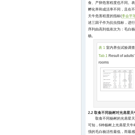
食、产卵危害程度也不同。表
孵化率和成活率不同，且在不
天牛危害程度的指标(
李会平等
述三因子作为抗虫指标，进行
序列由高到低依次为：毛白杨、
杨。
表 1
室内养虫试验调查
Tab.1
Result of adults'
rooms
2.2 取食不同杨树对光肩星
取食不同杨树的光肩星天
可知，6种杨树上光肩星天牛
强的毛白杨活性最低，而最感