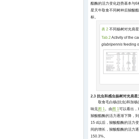
酯酶的活力变化趋势基本与6
星天牛取食不同树种后羧酸酯
标。
表 2
不同杨树对光肩星
Tab.2
Activity of the c
glabripennis
feeding o
2.3 抗虫和感虫杨树对光肩
取食毛白杨(抗虫)和加杨
响见
图 1
。由
图 1
可以看出，
羧酸酯酶的活力逐渐下降，到第
15 d以后，羧酸酯酶的活
间的增长，羧酸酯酶的活力逐
150.3%。