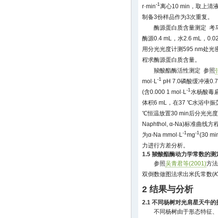
-1
r·min
离心10 min，取上清液
制备3份样品作为3次重复。
酶源蛋白质含量测定 考
酶源0.4 mL，水2.6 mL，0.
用分光光度计测595 nm处
程求酶源蛋白质含量。
羧酸酯酶活性测定 参照
-1
mol·L
pH 7.0磷酸缓冲液0.7 m
-1
(含0.000 1 mol·L
水杨酸毒扁豆
体积6 mL，在37 ℃水浴中振
℃恒温放置30 min后分光光度
Naphthol, α-Na)标准
-1
-1
为α-Na mmol·L
mg
(30 mi
力进行方差分析。
1.5 羧酸酯酶动力学常数的测
参照
吴青君等(2001)
方法
双倒数做图法求出米氏常数(
K
2 结果与分析
2.1 不同杨树对光肩星天牛
不同杨树由于形态特征、