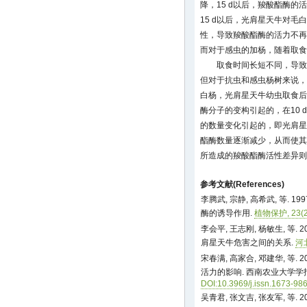
降，15 d以后，羧酸酯酶
15 d以后，光肩星天牛对
性，导致羧酸酯酶的活力不再
而对于感虫的加杨，随着取食
取食时间长短不同，导致
但对于抗虫和感虫杨树来说，
白杨，光肩星天牛幼虫取食后
酶分子的变构引起的，在10
的数量变化引起的，即光肩星
酯酶数量逐渐减少，从而使其
所造成的羧酸酯酶活性差异则
参考文献(References)
李腾武, 宗静, 高希武, 等.
酶的诱导作用.
植物保护, 23(2)
李会平, 王志刚, 杨敏生, 等
肩星天牛危害之间的关系.
河北
宋春满, 高家合, 邓建华, 等
活力的影响. 西南农业大学学报, 24
DOI:10.3969/j.issn.1673-98
吴青君, 张文吉, 张友军, 等