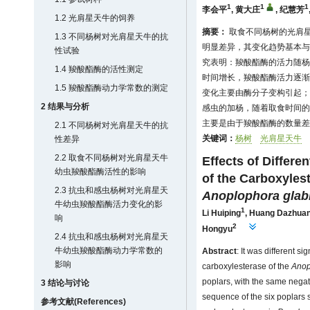
1
1
1
李会平
,
黄大庄
,
纪慧芳
1.2 光肩星天牛的饲养
摘要：
取食不同杨树的光肩星
1.3 不同杨树对光肩星天牛的抗
明显差异，其变化趋势基本与
性试验
究表明：羧酸酯酶的活力随杨
1.4 羧酸酯酶的活性测定
时间增长，羧酸酯酶活力逐渐
1.5 羧酸酯酶动力学常数的测定
变化主要由酶分子变构引起；
2 结果与分析
感虫的加杨，随着取食时间的
主要是由于羧酸酯酶的数量差
2.1 不同杨树对光肩星天牛的抗
关键词：
杨树
光肩星天牛
性差异
2.2 取食不同杨树对光肩星天牛
Effects of Differen
幼虫羧酸酯酶活性的影响
of the Carboxylest
2.3 抗虫和感虫杨树对光肩星天
Anoplophora glab
牛幼虫羧酸酯酶活力变化的影
1
Li Huiping
,
Huang Dazhua
响
2
Hongyu
2.4 抗虫和感虫杨树对光肩星天
牛幼虫羧酸酯酶动力学常数的
Abstract
: It was different sig
影响
carboxylesterase of the
Anop
poplars, with the same negati
3 结论与讨论
sequence of the six poplars s
参考文献(References)