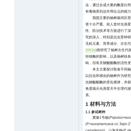
达，通过合成大量的酶蛋白而
有毒物质到达作用位点的能力
我国主要的杨树栽培区受
害十分严重。前人曾对光肩星
性、防治技术等方面进行了深
究的深入，特别是抗虫育种研
无机元素、营养成分、次生
2001b
)曾研究了杨树次生代
转移酶的影响，以及杨树枝条
响，但有关羧酸酯酶的活性变
本文主要探讨取食不同杨
以抗虫和感虫的杨树作为研究
虫羧酸酯酶的变化规律，并探
角度揭示光肩星天牛生理代谢
系。
1 材料与方法
1.1 参试树种
冀秦1号杨(
Populus×eur
(
P.×euramericana
cv.‘Jiq
canadensis
)、山海关杨(
P. d