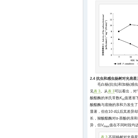
2.4 抗虫和感虫杨树对光肩
毛白杨(抗虫)和加杨(感
见
表 3
。从
表 3
可以看出，对
酸酯酶的米氏常数
K
值逐渐下
m
酸酯酶与底物的亲和力发生了
显著，但在10 d以后其差
长，羧酸酯酶对α-萘酚的亲
异，但
V
值在不同时段均
max
表 3
不同杨树对光肩星