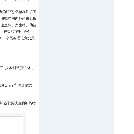
应力的研究, 仍存在许多问
的研究在国内外尚未见报
工速生林、次生林、幼龄
、开裂和变形, 给企业
内外一个既有理论意义又
加工, 按木制品(胶合木、
-1
速1 m·s
, 电阻式加
间歇加热干燥试验的加热时