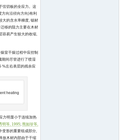
小于弦切板的全应力。这
厚度方向沿径向方向)有利
大的含水率梯度, 锯材
水分迁移的阻力主要在木材
层容易产生较大的收缩,
干燥室干燥过程中应控制
储藏期间尽管进行了喷湿
5 %左右表层的残余应
rent heating
余应力明显小于连续加热
明等, 1995
;
熊如珍等,
中变形的重要组成部分,
释放木材内部由于干缩