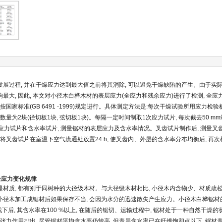
展过程, 并在干燥应力达到最大值之前将其消除, 可以避免干燥缺陷的产生。由于实际
最大, 因此, 本文对小径木白桦木材的表层应力(全应力和残余应力)进行了检测, 全
按国家标准(GB 6491 -1999)规定进行。具体测定方法是:每次干燥试验所用应力
数量为2块(径切板1块, 弦切板1块)。每隔一定时间制取1次应力试片, 每次截去50 m
齿应力试片和含水率试片, 测量锯材的表层应力及含水率情况。叉齿试片制作后, 测量叉齿
后将叉齿试片在室温下空气流通处放置24 h, 使叉齿内、外层的含水率分布均衡后, 再
层全应力变化规律
材质, 都有别于同树种的大径级木材。与大径级木材相比, 小径木内含物少、材质疏松
, 小径木加工成锯材后如果保存不当, 会因为水分的迅速散失产生应力。小径木白桦锯材
下后, 其含水率在100 %以上, 在随后的锯切、运输过程中, 锯材处于一种自然干燥
管张力作用排出, 尽管锯材平均含水率仍较高, 但表层含水率已在纤维饱和点以下, 锯材