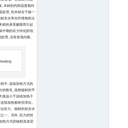
, 木材的内部温度相对
湿处理, 但木材在干燥一
锯材含水率在纤维饱和点
过木材的承受极限而引起
燥中期的应力转化阶段,
处理, 没有发现内裂。
 heating
程中, 连续加热方式的
的散失, 虽然锯材的平
大值远小于连续加热干
于连续加热都有些滞后。
部分拉应力。锯材的初含水
之一。另外, 应力的转
种加热方式的锯材其表层