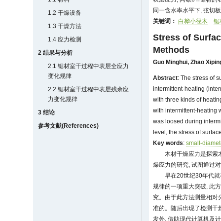
同一含水率水平下, 弦切
1.2 干燥设备
关键词：
白桦小径木
锯
1.3 干燥方法
Stress of Surfa
1.4 应力检测
Methods
2 结果与分析
Guo Minghui
,
Zhao Xipin
2.1 锯材室干过程中表层全应力
变化规律
Abstract
: The stress of 
intermittent-heating (inte
2.2 锯材室干过程中表层残余应
力变化规律
with three kinds of heati
with intermittent-heating 
3 结论
was loosed during intermi
参考文献(References)
level, the stress of surfac
Key words
:
small-diamet
木材干燥应力是探索
燥应力的研究, 试图通过
早在20世纪30年代
规律的一项重大突破, 此
究。由于此方法测量相对分
准的。随后出现了检测干燥
发外, 借助现代计算机及