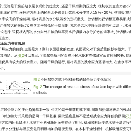
, 无论是干燥前期表层表现出的拉应力, 还是干燥后期的压应力, 径切板的全应力都
射线的存在, 横纤维方向上的径向水分传导比弦向水分传导大15 %~ 20 %, 弦切板(
率较高的干燥前期, 锯材表层的水分以蒸发的形式散失。弦切板比径切板更容易形成较
 产生较大的拉应力; 在含水率较低的干燥后期, 尤其是含水率降至纤维饱和点以下, 
方式进行, 弦切板内部的水分向外扩散的速率要比径切板内水分扩散的速率大, 弦切板内
压应力。
层残余应力变化规律
干燥应力的目的, 主要是为了测知表面硬化的程度, 表面硬化对干燥质量的影响很大。
将其消除。从
图 2
可以看出, 间歇加热所用的白桦小径木锯材在储藏室放置时间较长, 
, 但仍具有较大的残余应力。随着干燥的进行, 锯材表层的残余应力逐渐增大, 在含水率2
减小。
图 2
不同加热方式下锯材表层的残余应力变化情况
Fig. 2
The change of residual stress of surface layer with diffe
methods
层残余应力的变化趋势基本一致, 但无论是干燥前期或中期, 间歇加热锯材表层的残
3种加热方式采用的是同一干燥基准, 因此温度显然不是造成残余应力降低的原因(
刁秀
加热方式的间歇阶段为木材产生机械吸附应变提供了时间, 机械吸附应变是木材干燥过程
由于水分迁移与温度变化而明显增加的蠕变变形。在木材干燥过程中, 机械吸附应变可