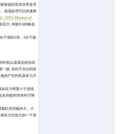
锯材较低的初含水率是否
力。热湿处理可以快速释
al
., 2001
;
Masaya
et
应力, 间歇6 h的略低
是径向干缩的2倍。3次干燥
来的时机以及随后的拉应
一致, 有利于水分的排
最大值的产生时机及应力方
的残余应力明显小于连续
延长间歇时间有利于降
幅度都比径切板的大。小
干燥应力比较大的一个原