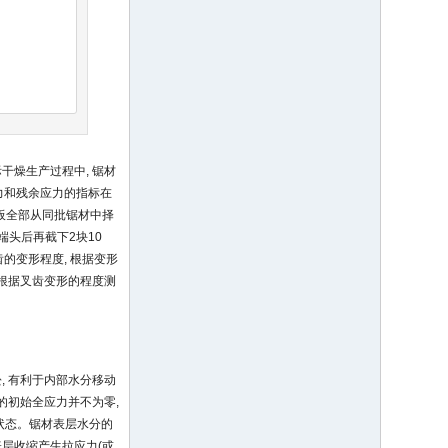
干燥生产过程中, 锯材
应力和残余应力的指标在
检验板全部从同批锯材中择
m端头后再截下2块10
的变形程度, 根据变形
次根据叉齿变形的程度测
, 有利于内部水分移动
的初始全应力并不为零,
的状态。锯材表层水分的
表层收缩产生拉应力(或