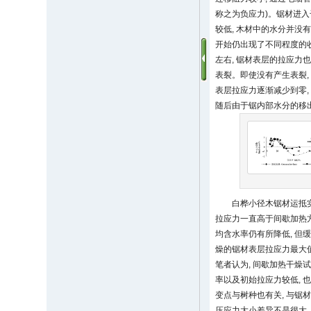
称之为负应力)。锯材进入
较低, 木材中的水分并没
开始仍出现了不同程度的收
左右, 锯材表层的拉应力
表裂。即使没有产生表裂,
表层拉应力逐渐减少到零,
随后由于锯内部水分的移出
白桦小径木锯材运抵实
拉应力一直高于间歇加热方
均含水率仍有所降低, 
燥的锯材表层拉应力最大
笔者认为, 间歇加热干燥
率以及初始拉应力较低, 
变点与树种也有关, 与锯
压应力大小差异不是很大