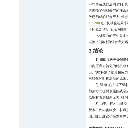
不均而造成的层间牵制, 
也降低了锯材表层的残余应
放已形成的残余应力, 但
al
., 2003
)。从试验结果来
于间歇2 h的。延长间歇
木材应力的产生是由木材
试验, 弦切材的残余应力
3 结论
1) 间歇加热干燥试
力向压应力转化的时机相对
出, 同时释放了部分拉应
向转化的时机滞后的原因
2) 3种加热方式下
加热方式锯材表层的残余
低锯材表层残余应力, 径
3) 由于小径木白桦
径木白桦内含物少、材质疏
因, 因此, 建议小径木白