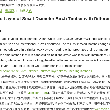
板的表层应力比径切板的表层应力大。
材
表层应力
加热方式
ce Layer of Small-Diameter Birch Timber with Differe
g
surface layer of small-diameter Asian White Birch (
Betula platyphylla
)timber with co
rmittent 2 h and intermittent 6 h)was discussed.The results showed that the change of
ng methods were in a similar way.However, during either prophase drying or metapha
was smaller than that with consecution-heat, the stress was least with intermittent 6 
ttent, intermittent time more long, the effect of loosen more remarkable.At the same
e layer of tangential timber was larger than that of radial timber.
er Asian White Birch
timber
surface layer stress
heating methods
木材干燥机理、制定合理木材干燥工艺基准、保证干燥质量的重要参数和依据。国内
对干燥应力理论的研究揭示木材干燥中的物理本质, 为制定木材干燥基准、消除木材干
就有学者注意到木材在干燥过程中应力的存在。分层切片法的提出, 是研究锯材厚度方
方法至今仍被广泛采用(
Mcmillen, 1955
)。同期出现的梳齿法(叉齿法), 应用更为普遍,
层切片法来说比较简单, 主要用于实际的干燥生产, 锯材干燥质量应力指标的评定也
应力的新方法, 如卡谱法、差异干缩法等, 但从适用性来看, 都不尽人意。研究中除
计算方法动态地模拟木材干燥过程中的应力变化规律, 建立相关的数学模型(
Svensson
e