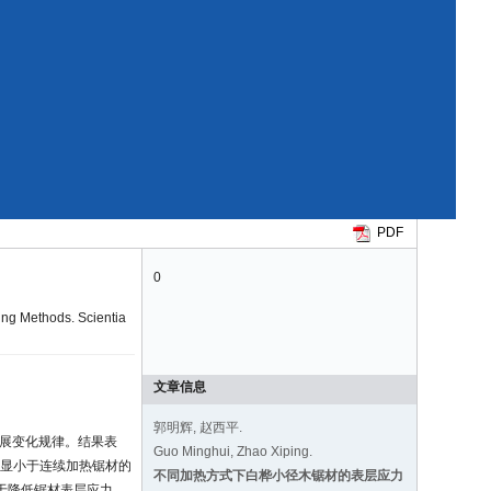
PDF
0
ing Methods. Scientia
文章信息
郭明辉, 赵西平.
发展变化规律。结果表
Guo Minghui, Zhao Xiping.
明显小于连续加热锯材的
不同加热方式下白桦小径木锯材的表层应力
利于降低锯材表层应力。