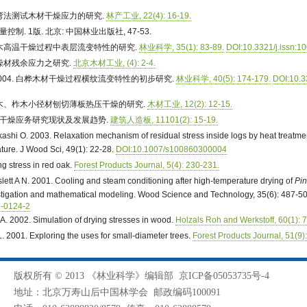
. 杯弯法测试木材干燥应力的研究.
林产工业, 22(4): 16-19.
量控制. 1版. 北京: 中国林业出版社, 47-53.
. 杨木高温干燥过程中表层流变特性的研究.
林业科学, 35(1): 83-89.
DOI:10.3321/j.issn:1
 干燥材残余应力之研究.
北京木材工业, (4): 2-4.
 2004. 白桦木材干燥过程横纹流变特性的初步研究.
林业科学, 40(5): 174-179.
DOI:10.3
8. 桦木、柞木小径材刨切薄板热压干燥的研究.
木材工业, 12(2): 12-15.
外木材干燥应务研究现状及发展趋势.
建筑人造板, 11101(2): 15-19.
kashi O. 2003. Relaxation mechanism of residual stress inside logs by heat treatme
ture. J Wood Sci, 49(1): 22-28.
DOI:10.1007/s100860300004
g stress in red oak.
Forest Products Journal, 5(4): 230-231.
lett A N. 2001. Cooling and steam conditioning after high-temperature drying of
Pin
stigation and mathematical modeling. Wood Science and Technology, 35(6): 487-50
1-0124-2
. 2002. Simulation of drying stresses in wood.
Holzals Roh and Werkstoff, 60(1): 
. 2001. Exploring the uses for small-diameter trees.
Forest Products Journal, 51(9)