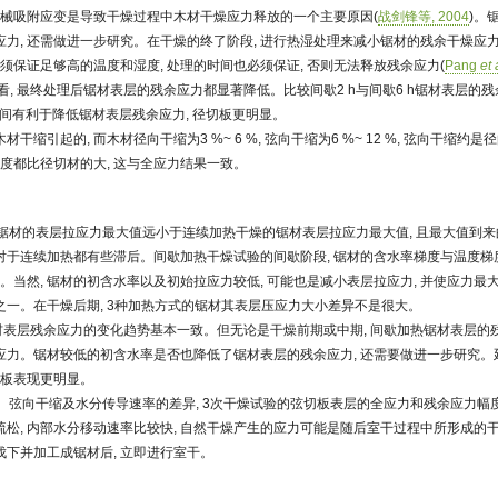
机械吸附应变是导致干燥过程中木材干燥应力释放的一个主要原因(
战剑锋等, 2004
)。
力, 还需做进一步研究。在干燥的终了阶段, 进行热湿处理来减小锯材的残余干燥应
必须保证足够高的温度和湿度, 处理的时间也必须保证, 否则无法释放残余应力(
Pang
et 
看, 最终处理后锯材表层的残余应力都显著降低。比较间歇2 h与间歇6 h锯材表层的残余
时间有利于降低锯材表层残余应力, 径切板更明显。
干缩引起的, 而木材径向干缩为3 %~ 6 %, 弦向干缩为6 %~ 12 %, 弦向干缩约
幅度都比径切材的大, 这与全应力结果一致。
验锯材的表层拉应力最大值远小于连续加热干燥的锯材表层拉应力最大值, 且最大值到
于连续加热都有些滞后。间歇加热干燥试验的间歇阶段, 锯材的含水率梯度与温度梯度
力。当然, 锯材的初含水率以及初始拉应力较低, 可能也是减小表层拉应力, 并使应力
之一。在干燥后期, 3种加热方式的锯材其表层压应力大小差异不是很大。
锯材表层残余应力的变化趋势基本一致。但无论是干燥前期或中期, 间歇加热锯材表层
应力。锯材较低的初含水率是否也降低了锯材表层的残余应力, 还需要做进一步研究。
切板表现更明显。
径、弦向干缩及水分传导速率的差异, 3次干燥试验的弦切板表层的全应力和残余应力
松, 内部水分移动速率比较快, 自然干燥产生的应力可能是随后室干过程中所形成的
桦伐下并加工成锯材后, 立即进行室干。