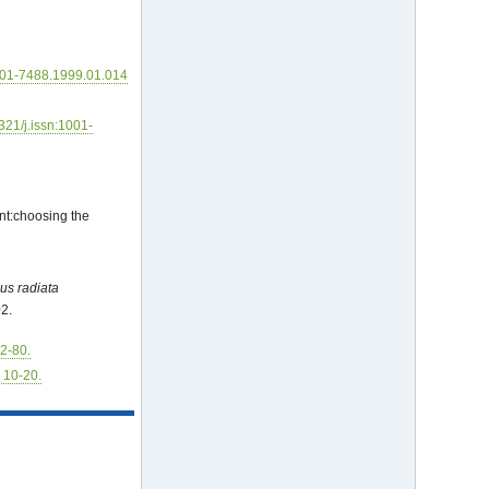
001-7488.1999.01.014
321/j.issn:1001-
nt:choosing the
us radiata
2.
72-80.
: 10-20.