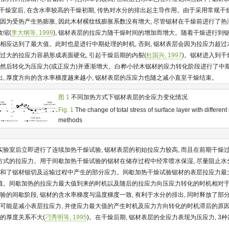
干燥室后, 在含水率较高的干燥初期, 传热对水分的排出起主导作用。由于采用常规干燥
有因为受热产生热膨胀, 因此木材横纹线膨胀系数没有增大, 尽管锯材在干燥前进行了热
缩(
李大纲等, 1999
), 锯材表层的拉应力随干燥时间的增加而增大。随着干燥进行到
也相应达到了最大值。此时也是进行中期处理的时机, 否则, 锯材表层会因为拉应力超
 过大的拉应力容易形成表面硬化, 引起干燥后期的内裂(
杜国兴, 1997
)。锯材进入到干
 然后转化为压应力(或正应力)并逐渐增大。白桦小径木锯材的应力转化阶段进行了中期
, 厚度方向的含水率梯度越来越小, 锯材表层的压应力也随之减小直至干燥结束。
图 1
不同加热方式下锯材表层的全应力变化情况
Fig. 1
The change of total stress of surface layer with different
methods
验室后立即进行了连续加热干燥试验, 锯材表层的初始拉应力较高, 而且在前期干燥过
式的拉应力。用于间歇加热干燥试验的锯材在储存过程中经常喷水保湿, 尽量阻止水分
但缓和了锯材锯切及运输过程中产生的部分应力。间歇加热干燥试验锯材的表层拉应力最
值。间歇加热的拉应力最大值到来的时机以及随后的拉应力向压应力转化的时机相对
试验的间歇阶段, 锯材的含水率梯度与温度梯度一致, 有利于水分的排出, 同时释放了
也可能是减小表层拉应力, 并使应力最大值的产生时机及应力方向转化的时机滞后的原因
材的厚度关系不大(
刁秀明等, 1995
)。在干燥后期, 锯材表层的全应力表现为压应力, 3
。