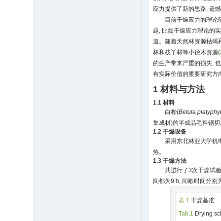
应力提供了新的思路, 遗
目前干燥应力的理论研
题, 比如干燥应力理论的
道。随着天然林资源枯竭和
林和枝丫材等小径木资源(
的生产带来严重的损失, 
有实际价值的重要研究方
1 材料与方法
1.1 材料
白桦(
Betula platyphy
集成材)的半成品毛料锯切成规格
1.2 干燥设备
采用东北林业大学机电
热。
1.3 干燥方法
共进行了3次干燥试验
间都为9 h, 间歇时间分别
表 1
干燥基准
Tab.1
Drying sc