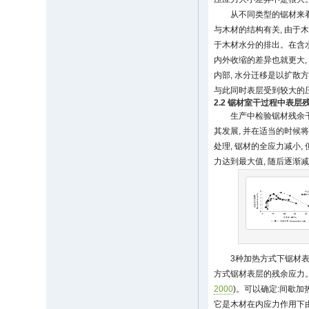
从不同类型的锯材来看
与木材的结构有关, 由于木
于木材水分的排出。在含水
内外收缩的差异也就更大,
内部, 水分迁移是以扩散
与此同时表层受到较大的
2.2 锯材室干过程中表
生产中检验锯材残余
其发展, 并在适当的时候
处理, 锯材的全应力减小
力达到最大值, 随后逐渐
3种加热方式下锯材表
方式锯材表层的残余应力。
2000
)。可以确定:间歇
它是木材在内应力作用下