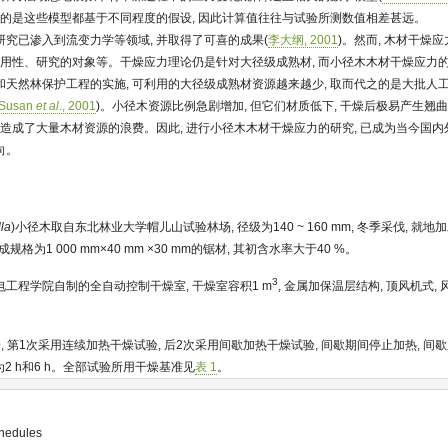
憾的是这些模型都基于不同程度的假设, 因此计算值往往与试验所测数值相差甚远。
究已渗入到流变力学等领域, 并取得了可喜的成果(
李大纲, 2001
)。然而, 木材干燥
实用性、研究的对象等。干燥应力理论仍是针对大径级成熟材, 而小径木木材干燥应力
天然林保护工程的实施, 可利用的大径级成熟材资源越来越少, 取而代之的是大批人
Susan
et al
., 2001
)。小径木资源比例急剧增加, 但它们材质低下, 干燥后极易产生翘曲
也造成了大量木材资源的浪费。因此, 进行小径木木材干燥应力的研究, 已成为当今国
向。
lla
)小径木取自东北林业大学帽儿山试验林场, 径级为140 ~ 160 mm, 冬季采伐, 就地
为1 000 mm×40 mm ×30 mm的锯材, 其初含水率大于40 %。
3
工程学院自制的全自动控制干燥室, 干燥室容积1 m
, 金属加保温层结构, 顶风机式, 风
, 第1次采用连续加热干燥试验, 后2次采用间歇加热干燥试验, 间歇期间停止加热, 
为2 h和6 h。全部试验所用干燥基准见
表 1
。
hedules