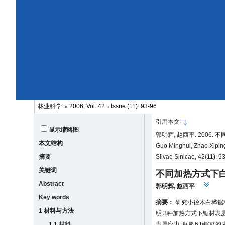
林业科学
2006, Vol. 42
Issue (11): 93-96
引用本文
显示缩略图
郭明辉, 赵西平. 2006. 
本文结构
Guo Minghui, Zhao Xiping
摘要
Silvae Sinicae, 42(11): 
关键词
不同加热方式下
Abstract
郭明辉
,
赵西平
Key words
摘要：
研究小径木白桦锯材
1 材料与方法
明:3种加热方式下锯材表
1.1 材料
表层应力, 间歇6 h锯