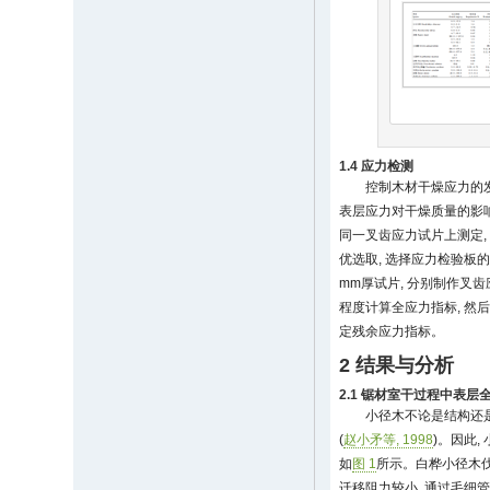
1.4 应力检测
控制木材干燥应力的发
表层应力对干燥质量的影响
同一叉齿应力试片上测定, 
优选取, 选择应力检验板的
mm厚试片, 分别制作叉
程度计算全应力指标, 然
定残余应力指标。
2 结果与分析
2.1 锯材室干过程中表
小径木不论是结构还是
(
赵小矛等, 1998
)。因此
如
图 1
所示。白桦小径木伐
迁移阻力较小, 通过毛细