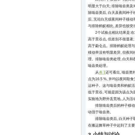
明显大于白天; 排除啮齿类及
除啮齿类后, 白天及夜间种子
后, 无论白天或夜间种子移
与排除蚂蚁相比, 差异也较突
2个试验点相比结果是:在
高于景谷点, 但差别不很显著
高于勐仑点。排除蚂蚁处理与
移动率没有明显差异, 但夜
理。排除啮齿类处理, 白天
啮齿类处理。
从
表 1
还可看出, 啮齿类对
点为16.5 %, 并均以夜间
运种子。这与啮齿类和蚂蚁活
低于景谷, 可能是因为该点为苗
实验地为野外丢荒地, 人为活
排除啮齿类后的种子移动
动强于啮齿类。
排除啮齿类后, 白天种子
在搬运舞草种子中起到了主要
3 小结与讨论