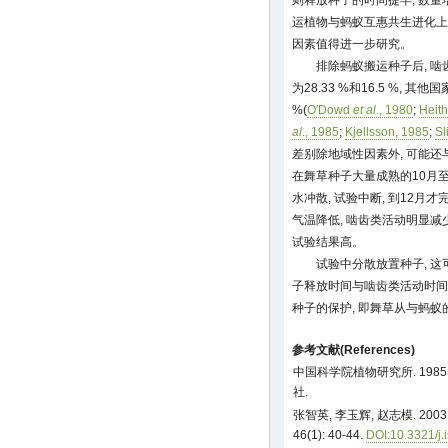
则释放种子的时间提早, 数量
运植物与蚂蚁互惠共生进化上
因素值得进一步研究。
排除蚂蚁搬运种子后, 
为28.33 %和16.5 %, 
%(
O′Dowd
et al
., 1980
;
Heit
al
., 1985
;
Kjellsson, 1985
;
Sl
差别除地域性因素外, 可能
在舞草种子大量成熟的10月至1
水冲散, 试验中断, 到12月
气温降低, 啮齿类活动明显减
试验结果高。
试验中分散放置种子, 
子释放时间与啮齿类活动时间
种子的保护, 即舞草从与蚂
参考文献(References)
中国科学院植物研究所. 1985
社.
张智英, 李玉辉, 赵志模. 20
46(1): 40-44.
DOI:10.3321/j