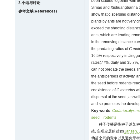
been studied together with it
3 小结与讨论
Simao and Xishuangbanna of
参考文献(References)
show that dispersing distanc
plants by ants are not very g
exceed the shooting distanc
ants, which are leading rem
in the removing distance cu
the predating ratios of
C.mot
16.5% respectively in Jinggu
rates(77%, daily and 35.7%, 
can not predate the seeds.Th
the ants'periods of activity, 
the seed before rodents reac
coexistence of
C.motorius
wit
dispersal of the seed, as wel
and so promotes the developm
Key words
:
Codariocalyx mo
seed
rodents
种子传播是指种子以某种
殖, 实现定居的过程(
Janzen, 
幼苗之间的竞争以及避免母树