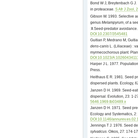
Bond W J, Breytenbach G J. 
in proteaceae.
S Afr J Zool, 
Gibson W. 1993. Selective a
genus
Melampyrum
, of a s
:Ⅱ.Seed-predator avoidance.
DOI:10.2307/3545481
Guitian P, Medrano M, Guitia
dens
-
canis
L. (Liliaceae) : v
myrmecochorous plant. Plant
DOI:10.1023/A:1026043411
Harper J L. 1977. Population
Press.
Heithaus E R. 1981. Seed pr
dispersed plants. Ecology, 6
Janzen D H. 1969. Seed-eate
dispersal. Evolution, 23: 1-2
5646.1969.tb03489.x
Janzen D H. 1971. Seed pre
Ecology and Systematics, 2:
DOI:10.1146/annurev.es.02
Jennings T J. 1976. Seed d
sylvaticus
. Oikos, 27: 174-1