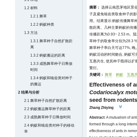
摘要：
选择云南思茅地区景谷
1.2 材料
子及避免啮齿类取食种子的影
1.2.1 舞草
用。结果显示:蚂蚁传播舞草
1.2.2 蚂蚁种类
散距离。几种主要蚂蚁的传播
1.3 方法
传播距离为0.93~ 2.53 
1.3.1 舞草种子自然扩散距
草种子的取食率分别为28.3 %
离
舞草种子率白天可达77%, 
蚂蚁活动的时间吻合, 蚂蚁
1.3.2 蚂蚁搬运的距离
互惠共生, 使其种子既得以扩
1.3.3 成熟舞草种子日释放
繁衍。
时间
关键词：
舞草
蚂蚁
互惠
1.3.4 蚂蚁和啮齿类对种子
Effectiveness of a
的搬运
Codariocalyx mot
2 结果与分析
seed from rodents
2.1 舞草种子自然扩散距离
Zhang Zhiying
2.2 蚂蚁搬运舞草种子的距离
2.3 成熟舞草种子日释放时间
Abstract
: A mutualism of an
formed through a long interr
2.4 蚂蚁和啮齿类对种子的移动
effectiveness of ants in rem
率