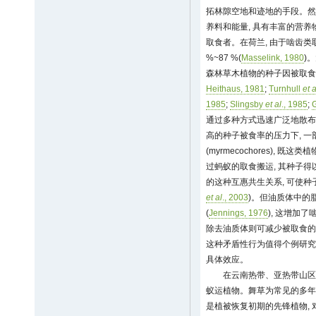
拓林隙空地和迹地的手段。然
养料和能量, 具有丰富的营养
取食者。在荷兰, 由于啮齿类
%~87 %(
Masselink, 1980
)
森林草木植物的种子因被取食, 损
Heithaus, 1981
;
Turnhull
et a
1985
;
Slingsby
et al
., 1985
;
通过多种方式迅速广泛地散布
高的种子被食率的压力下, 
(myrmecochores), 
过蚂蚁的取食搬运, 其种子得
的这种互惠共生关系, 可使种
et al
., 2003
)。但油质体中的
(
Jennings, 1976
), 这增加
除去油质体则可减少被取食的
这种矛盾性行为值得个例研究
具体效应。
在云南热带、亚热带山区
蚁运植物。舞草为常见的多年
是植被恢复初期的先锋植物,