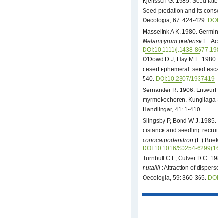
Kjellsson G. 1985. Seed fate
Seed predation and its cons
Oecologia, 67: 424-429.
DOI
Masselink A K. 1980. Germin
Melampyrum pratense
L.. Ac
DOI:10.1111/j.1438-8677.19
O'Dowd D J, Hay M E. 1980.
desert ephemeral :seed esca
540.
DOI:10.2307/1937419
Sernander R. 1906. Entwurf
myrmekochoren. Kungliaga
Handlingar, 41: 1-410.
Slingsby P, Bond W J. 1985. 
distance and seedling recru
conocarpodendron
(L.) Buek
DOI:10.1016/S0254-6299(1
Turnbull C L, Culver D C. 19
nutallii
: Attraction of disper
Oecologia, 59: 360-365.
DOI