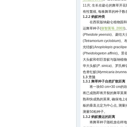
11月; 生长在勐仑的舞草开花
有性繁殖, 每株舞草的种子数在
1.2.2 蚂蚁种类
在西双版纳勐仑植物园和
运舞草种子(
张智英等, 2003
(
Pheidole yeensis
)、菱结大
(
Tetramorium cyclobium
)、
光结蚁(
Anoplolepis gracilipe
(
Pheidologeton affinis
)。景
大头蚁和邻巨首蚁与版纳植物园
华大头蚁(
P
.
sinica
)、罗氏棒
色脊红蚁(
Myrmicaria brunne
1.3 方法
1.3.1 舞草种子自然扩散距离
将一块60 cm×30 c
将已成熟即将开裂的舞草荚果
熟和快成熟的荚果, 确保地
板的垂直点定为中心点, 测量
测量50粒种子。
1.3.2 蚂蚁搬运的距离
将舞草种子随机放在样地里