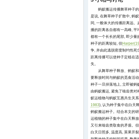
蚂蚁搬运传播舞草种子的
是说, 在舞草种子扩散中, 
同, 一般体大的传播距离远。
播的距离各自都有一高峰, 平均
都有一个长长的尾部, 即少
种子的距离较短, 但
Harper(1
争, 并由此逃脱密度制约性死亡
距离传播可以使种子定植在适
失。
从舞草种子释放、蚂蚁和
要释放时间与蚂蚁的觅食活动
种子一旦掉落地上, 立即被蚂
由蚂蚁搬运, 避免了啮齿类对
蚁运植物与蚂蚁互惠共生关系
1983
), 认为种子集中在白天
蚂蚁搬运种子。结合本文的研究
运植物的种子集中在白天释放
又引来啮齿类取食的矛盾。但
白天日照多, 温度高, 荚果开