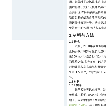
用。舞草种子成熟落地后, 蚂
然后将种子完好无损地丢弃在
县共发现12种蚂蚁搬运舞草
啮齿类和蚂蚁觅食活动时间的研
搬运传播舞草种子、啮齿类对
免取食中的作用, 深入认识
1 材料与方法
1.1 样地
试验于2000年在西双
正兴乡铁厂村舞草生长地进行。勐仑植物
拔600 m, 年均温21.4 ℃, 年
和旱季之分, 每年的6—10
村地处景谷县东南部与普洱接壤的地带,
900~1 500 m, 平均气温17~
%。
1.2 材料
1.2.1 舞草
舞草又称无风独摇草、跳舞草
荚果疏生柔毛, 腹缝线直, 背
地上。荚果中的种子数变幅较大, 
研究所, 1985
)。生长在景谷的