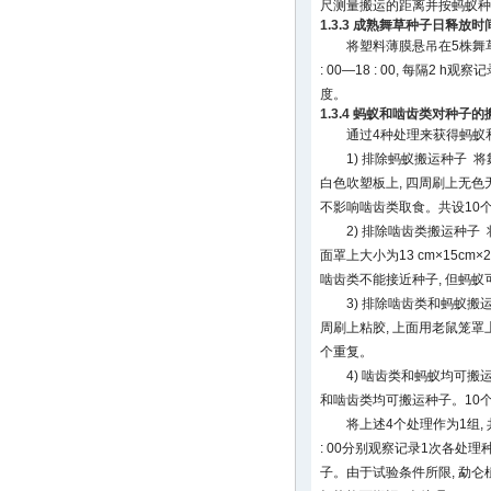
尺测量搬运的距离并按蚂蚁种
1.3.3 成熟舞草种子日释放时
将塑料薄膜悬吊在5株舞
: 00—18 : 00, 每隔2 
度。
1.3.4 蚂蚁和啮齿类对种子的
通过4种处理来获得蚂蚁
1) 排除蚂蚁搬运种子 将舞
白色吹塑板上, 四周刷上无色
不影响啮齿类取食。共设10
2) 排除啮齿类搬运种子 
面罩上大小为13 cm×15cm×
啮齿类不能接近种子, 但蚂蚁
3) 排除啮齿类和蚂蚁搬
周刷上粘胶, 上面用老鼠笼罩
个重复。
4) 啮齿类和蚂蚁均可搬运
和啮齿类均可搬运种子。10
将上述4个处理作为1组, 共
: 00分别观察记录1次各处理
子。由于试验条件所限, 勐