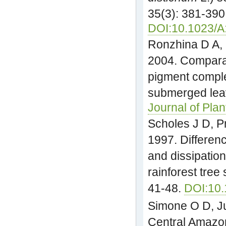
35(3): 381-390
DOI:10.1023/
Ronzhina D A, 
2004. Comparat
pigment comple
submerged lea
Journal of Plan
Scholes J D, P
1997. Difference
and dissipatio
rainforest tree
41-48.
DOI:10
Simone O D, J
Central Amazon