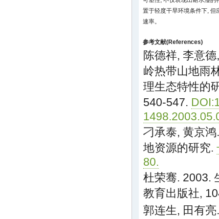
可塑性, 不仅表现出耐水湿的
置于轻度干旱环境条件下, 但
速率。
参考文献(References)
陈德祥, 李意德,
岭热带山地雨
理生态特性的研究.
540-547.
DOI:1
1498.2003.05.
刁承泰, 黄京鸿
地资源的研究.
80.
杜荣骞. 2003
教育出版社, 104
郭连生, 田有亮