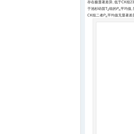
存在极显著差异, 低于CK组23
于池杉幼苗T
组的
P
平均值, 
2
n
CK组二者
P
平均值无显著差
n