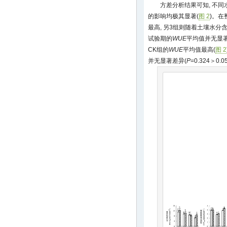
方差分析结果可知, 不
的影响均极其显著(
图 2
)。在
最高, 另3组则随着土壤水分
试验期的
WUE
平均值并无显著
CK组的
WUE
平均值最高(
图 2
并无显著差异(
P
=0.324＞0.0