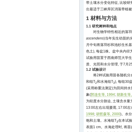
带土壤水分变化特征, 比较研
出最适于三峡库区消落带植被
1 材料与方法
1.1 研究树种和地点
对生物学特性相近的落羽
ascendens
)当年实生幼苗的
月中旬将落羽杉和池杉生长基
色土), 每盆1株。盆中央内径为
试验用苗置于西南师范大学生态
质、光照和水分管理, 于7月
1.2 试验设计
将2种试验用苗各随机分成
和组T
和水淹组T
), 每组
2
3
(采用称重法测定)为田间持水量
象(
郭连生等, 1994
;
胡新生等, 
为轻度水分胁迫, 土壤含水量为
13:00左右出现萎蔫, 17:00
1998
;
胡哲森等, 2000
)。水
饱和土壤。水淹组T
在本试验
3
表面1 cm。水淹处理时, 将苗