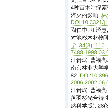
4种苗木叶绿
淬灭的影响.
林业
DOI:10.3321/j
陶仁中, 江泽慧,
对池杉木材物
学, 34(3): 110-
7488.1998.03.
汪贵斌, 曹福亮.
南京林业大学学报(
82.
DOI:10.396
2006.2002.06.
汪贵斌, 曹福亮
落羽杉光合特性
然科学版), 28(3)