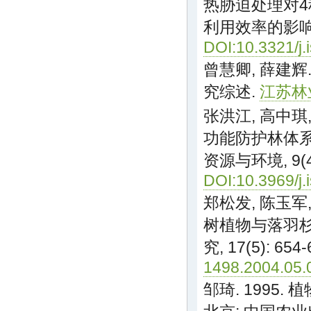
热胁迫处理对
利用效率的影响
DOI:10.3321/j
曾慧卿, 薛建辉
究综述.
江苏林业科
张洪江, 高中琪,
功能防护林体系
资源与环境, 9(4)
DOI:10.3969/j
郑松发, 陈玉军,
树植物与落羽杉
究, 17(5): 654
1498.2004.05.
邹琦. 1995