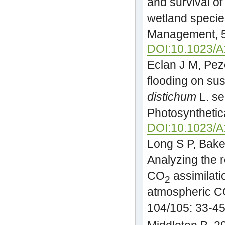
and survival o
wetland specie
Management, 5
DOI:10.1023/
Eclan J M, Peze
flooding on sus
distichum
L. se
Photosynthetic
DOI:10.1023/
Long S P, Bake
Analyzing the 
CO
assimilati
2
atmospheric 
104/105: 33-4