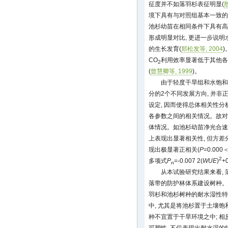
征度并不如落羽杉表征明显(
境下具有与对照组基本一致的
池杉幼苗在相同条件下具有高
形成明显对比, 更进一步说
的生长发育(
郑松发等, 2004
CO
利用效率显著低于其他各
2
(
曾慧卿等, 1999
)。
由于轻度干旱组和水饱和
分的2个不同发展方向, 并
设定, 因而使得总体相关性
各参数之间的相关情况。故对
体情况。如池杉幼苗净光合速
上表现出显著相关性, 但方差
现出极显著正相关(
P
=0.000＜
2
多项式
P
=-0.007 2(
WUE
)
+0
n
从本试验研究结果来看,
落带的防护林体系建设树种。
羽杉和池杉树种的耐水湿性特
中, 尤其是将池杉置于土壤
种不宜置于干旱环境之中; 