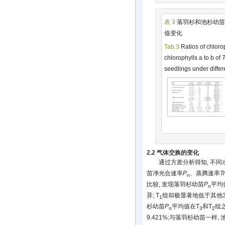
表 3
落羽杉和池杉幼苗
值变化
Tab.3
Ratios of chloro
chlorophylls a to b of
T
seedlings under differ
2.2 气体交换的变化
通过方差分析得知, 不
苗净光合速率
P
、蒸腾速率
Tr
n
比较, 发现落羽杉幼苗
P
平均
n
异; T
组却极显著地低于其他3组
1
杉幼苗
P
平均值在T
和T
组之
n
3
2
9.421%;与落羽杉幼苗一样,