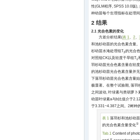
性(GLM程序, SPSS 10.0
种幼苗每个生理指标在处理间
2 结果
2.1 光合色素的变化
方差分析结果(
表 1
、
2
、
和池杉幼苗的光合色素含量。经
杉幼苗水淹处理组T
的光合色
3
对照组CK以及轻度干旱组T
1
羽杉幼苗光合色素含量在轻度
的池杉幼苗光合色素含量并无显
下落羽杉幼苗光合色素含量始
极显著。在整个试验期, 落羽杉幼
之间波动, 叶绿素与类胡萝卜素的
幼苗叶绿素a与b比值介于2.12
于3.331~4.387之间。2
表 1
落羽杉和池杉幼苗
①
的光合色素含量变化
Tab.1
Content of photo