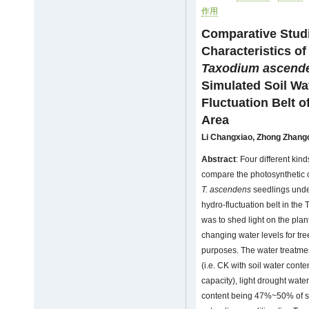
作用
Comparative Stud
Characteristics o
Taxodium ascend
Simulated Soil Wa
Fluctuation Belt 
Area
Li Changxiao
,
Zhong Zhang
Abstract
: Four different kin
compare the photosynthetic c
T. ascendens
seedlings under
hydro-fluctuation belt in th
was to shed light on the plan
changing water levels for tr
purposes. The water treatme
(i.e. CK with soil water cont
capacity), light drought water
content being 47%~50% of soil