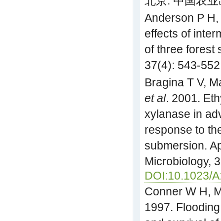
北京: 中国农业出
Anderson P H,
effects of inte
of three forest
37(4): 543-552
Bragina T V, Ma
et al
. 2001. Eth
xylanase in adv
response to the
submersion. Ap
Microbiology, 
DOI:10.1023/
Conner W H, M
1997. Flooding 