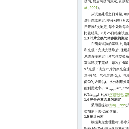
盆内, 然后向盆内注水, 直到
al
., 2001
)。
从试验处理之日算起, 每
进行连续测定, 即分别在7月31
日开展5次测定, 每个处理每
比较结果。8月25日结束试验
1.3 叶片交换气体参数的测定
在预备试验的基础上, 选
和光强下完成光诱导后, 使用美国
系统直接测定叶片气体交换系数。
室温环境下完成。每次在400 μ
-1
s
光强下测定叶片的净光合速
速率(
Tr
)、气孔导度(
G
)、气温
s
间CO
浓度(
c
)。水分利用效率
2
i
能利用效率(
LUE
)=
P
/
PA
app
n
(
CUE
)=
P
/
c
(
何维明等, 20
app
n
i
1.4 光合色素含量的测定
采用浸提法(
邹琦, 1995
)
类胡萝卜素(Car)含量。
1.5 统计分析
根据测定生理指标, 将水分
Way ANOVA)揭示落羽