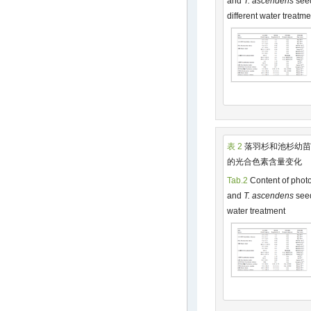
and
T. ascendens
seed
different water treatme
表 2
落羽杉和池杉幼苗
的光合色素含量变化
Tab.2
Content of photo
and
T. ascendens
seed
water treatment