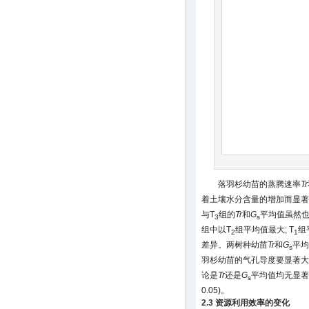
落羽杉幼苗的蒸腾速率
Tr
着土壤水分含量的增加而显著递
与T
组的
Tr
和
G
平均值虽然也均
3
s
组中以T
组平均值最大; T
组
2
1
差异。两树种幼苗
Tr
和
G
平均
s
羽杉幼苗的气孔导度要显著大
论是
Tr
还是
G
平均值均无显著
s
0.05)。
2.3 资源利用效率的变化