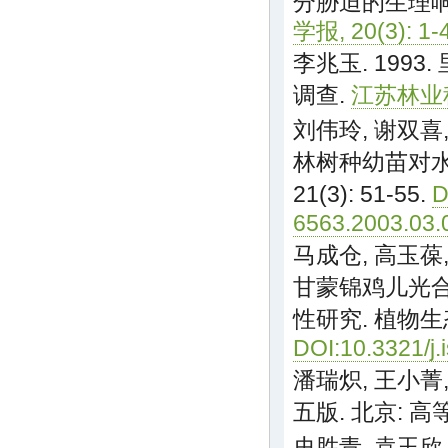
分胁迫的生理响
学报, 20(3): 1-4
李兆玉. 199
调查.
江苏林业科技,
刘伟玲, 谢双喜,
林树种幼苗对水
21(3): 51-55.
D
6563.2003.03.
马成仓, 高玉葆,
甘蒙锦鸡儿光
性研究. 植物生态学报
DOI:10.3321/j
潘瑞炽, 王小菁,
五版. 北京: 高等
史胜青, 袁玉欣,