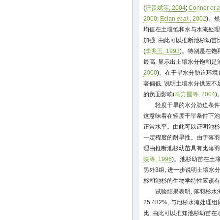
(
汪贵斌等, 2004
;
Conner
et a
2000
;
Eclan
et al
., 2002
)。
均值在土壤饱和水与水淹处理
加强, 由此可以推断池杉幼
(
李兆玉, 1993
)。特别是在饱
最高, 显示出土壤水分饱和是
2000
)。在干旱水分胁迫环境
著偏低, 说明土壤水分供应
的负面影响(
喻方圆等, 2004
)
轻度干旱的水分胁迫条件
这意味着在轻度干旱条件下池
正常水平。由此可以证明池杉
一定程度的耐旱性。由于落羽
理由推断池杉幼苗具有比落羽
映等, 1996
)。池杉幼苗在土
另外3组, 进一步说明土壤水
杉和池杉的生物学特性应该有
试验结果表明, 落羽杉
25.482%, 与池杉水淹
比, 由此可以推知池杉幼苗