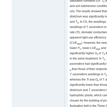
saturation condition (i.e. T
w
2
and soil submersion condition
cm). The results showed that
distichum
was significantly l
and T
. In CK, the seedlings
3
seedlings of
T. ascendens
in
rate (
Tr
), stomatal conductan
apparent light use efficiency 
(
CUE
). However, the see
app
lower
P
, lower
LUE
and 
n
app
significantly higher
G
in T
t
s
3
in the same treatment. In T
,
1
ascendens
had significantly
than those of their respect
p
T. ascendens
seedlings in T
whereas the
Tr
and
G
of
T. 
s
significantly lower than those
distichum
and
T. ascendens
hydrophilic plants, which ca
chosen for the building of pr
fluctuation belt in the Thr