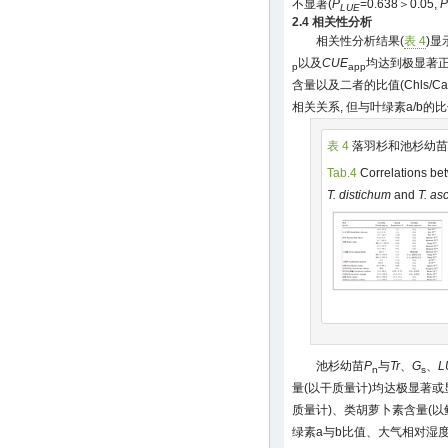
不显著(
P
=0.638＞0.05,
P
LUE
2.4 相关性分析
相关性分析结果(
表 4
)显
以及
CUE
均达到极显著正相
p
app
含量以及二者的比值(Chls/C
相关关系, 但与叶绿素a/b
表 4
落羽杉和池杉幼苗
Tab.4
Correlations b
T. distichum
and
T. a
池杉幼苗
P
与
Tr
、
G
、
L
n
s
量(以干质量计)均达极显著或
质量计)、类胡萝卜素含量(
绿素a与b比值、大气相对湿