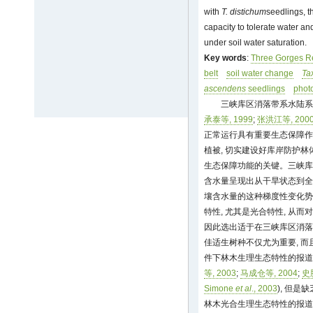
with
T. distichum
seedlings, 
capacity to tolerate water an
under soil water saturation.
Key words
:
Three Gorges Re
belt
soil water change
Ta
ascendens
seedlings
phot
三峡库区消落带系水陆系
承泰等, 1999
;
张洪江等, 200
正常运行具有重要生态保障作
植被, 切实建设好库岸防护林
生态保障功能的关键。三峡库
含水量呈现出从干旱状态到全
壤含水量的这种梯度性变化势
特性, 尤其是光合特性, 从
因此选出适于在三峡库区消落
佳适生树种不仅尤为重要, 
件下林木生理生态特性的报道
等, 2003
;
马成仓等, 2004
;
史
Simone
et al
., 2003
), 但
林木光合生理生态特性的报道