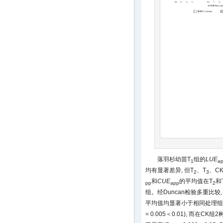
落羽杉幼苗T
组的
LUE
1
a
均有显著差异, 但T
、T
、C
2
3
和
CUE
的平均值在T
和
pp
app
2
组。经Duncan检验多重比较
平均值均显著小于相同处理组
= 0.005＜0.01), 而在CK组