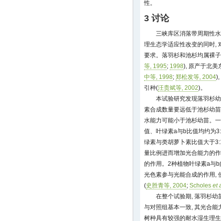
性。
3 讨论
三峡库区消落带周期性水
理生态学适应性改变的同时,
要求。落羽杉和池杉均属裸子
等, 1995
;
1998
), 原产于北
中等, 1998
;
郑松发等, 2004
引种(
汪贵斌等, 2002
)。
本试验研究发现落羽杉幼
素合成数量要远低于池杉幼苗
水能力可能小于池杉幼苗。一
值、叶绿素a与b比值均约为3:
绿素与类胡萝卜素比值大于3
量比例进而增加光合能力的作
的作用。2种植物叶绿素a与b
光色素参与光能合成的作用,
(
史胜青等, 2004
;
Scholes
et 
在整个试验期, 落羽杉幼
与对照组基本一致, 其光合能
树种具有较强的耐水湿生理生