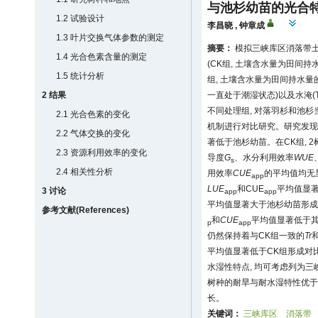
与池杉幼苗的光合
1.2 试验设计
李昌晓
,
钟章成
1.3 叶片交换气体参数的测定
摘要：
模拟三峡库区消落带
1.4 光合色素含量的测定
(CK组, 土壤含水量为田间持
1.5 统计分析
组, 土壤含水量为田间持水量的
2 结果
一直处于潮湿状态)以及水淹(
不同处理组, 对落羽杉和池
2.1 光合色素的变化
机制进行对比研究。研究发现
2.2 气体交换的变化
著低于池杉幼苗。在CK组, 
2.3 资源利用效率的变化
导度
G
、水分利用效率
WUE
s
2.4 相关性分析
用效率
CUE
的平均值均无
app
LUE
和CUE
平均值显著
3 讨论
app
app
平均值显著大于池杉幼苗形成
参考文献(References)
和
CUE
平均值显著低于其
p
app
仍然保持着与CK组一致的
Tr
平均值显著低于CK组形成对
水湿性特点, 均可考虑列为
树种的耐旱与耐水湿特性优于
长。
关键词：
三峡库区
消落带