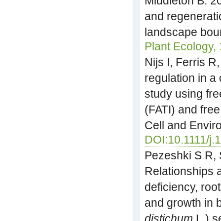
Middleton B. 2
and regenerati
landscape boun
Plant Ecology,
Nijs I, Ferris 
regulation in a
study using fre
(FATI) and free
Cell and Envir
DOI:10.1111/j.
Pezeshki S R, 
Relationships
deficiency, root
and growth in 
distichum
L.) s