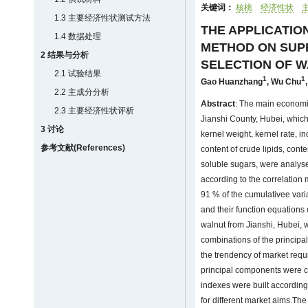
关键词：
核桃
经济性状
1.3 主要经济性状测试方法
THE APPLICATIO
1.4 数据处理
METHOD ON SUP
2 结果与分析
SELECTION OF 
2.1 试验结果
1
1
Gao Huanzhang
,
Wu Chu
2.2 主成分分析
Abstract
: The main economi
2.3 主要经济性状评析
Jianshi County, Hubei, which i
3 讨论
kernel weight, kernel rate, i
参考文献(References)
content of crude lipids, conte
soluble sugars, were analys
according to the correlation
91 % of the cumulativee vari
and their function equations
walnut from Jianshi, Hubei, 
combinations of the princip
the trendency of market requi
principal components were c
indexes were built according
for different market aims.The 