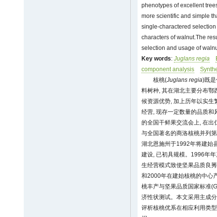
phenotypes of excellent trees
more scientific and simple th
single-charactered selection
characters of walnut.The resu
selection and usage of walnu
Key words
:
Juglans regia
component analysis
Synthe
核桃(
Juglans regia
)既
料树种, 其在湖北主要分布鄂
候资源优势, 加上历年以实
经营, 现存一定数量的品质和
的全国干鲜果交流会上, 在出
与全国著名的商洛核桃并列第
湖北恩施州于1992年将建始
建设, 已初具规模。1996年年产核桃
生经营模式致使坚果品质良莠不
和2000年在建始核桃的中心
桃丰产与坚果品质国家标准(GB
济性状测试。本文采用主成分
评析核桃优系在相应利用类型