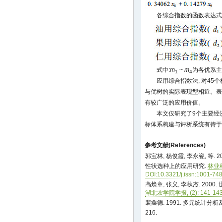
各综合指数的函数表达式
式中:
m
~
m
为各优系主
1
4
应用综合指数法, 对45
与优树的实际表现型相近。表
有较广泛的应用价值。
本文仅研究了9个主要经
标体系构建与评析系统有待于
参考文献(References)
郭宝林, 杨俊霞, 李永瓷, 等
性状选种上的应用研究.
林业科学
DOI:10.3321/j.issn:1001-74
高焕章, 张义, 李秋杰. 20
湖北农学院学报, (2): 141-143
裴鑫德. 1991. 多元统计分析
216.