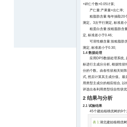
+碎仁个数×0.05计算;
产仁量:产果量×出仁率;
粗脂肪含量:每年抽取20
测定。3次平行测定, 标准差小于
粗蛋白含量:按粗脂肪含量
定, 标准差小于0.46;
可溶性糖含量:按粗脂肪含
测定, 标准差小于0.30;
1.4 数据处理
应用DPS数据处理系统,
标进行主成分分析, 根据性
分的个数。由各性状相关矩阵
式, 然后计算其主成分值。最
用类型主成分的相应组合, 以
评选出各利用类型综合性状优
2 结果与分析
2.1 试验结果
45个建始核桃优树的9
表 1
湖北建始核桃优树