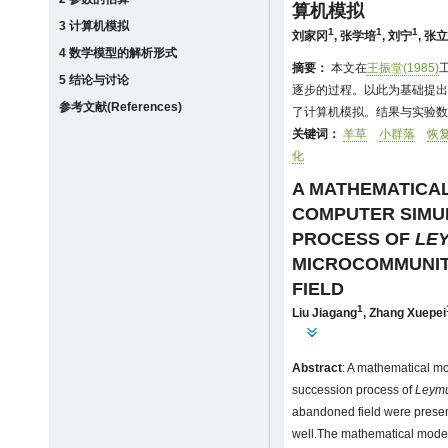
算机模拟
3 计算机模拟
1
1
1
刘家冈
,
张学培
,
刘宁
,
张立
4 数学模型的解析形式
摘要：
本文在
王振堂(1985)
5 结论与讨论
逐步的过程。以此为基础提出了
参考文献(References)
了计算机模拟。结果与实验数
关键词：
羊草
小群落
恢
化
A MATHEMATICAL
COMPUTER SIMU
PROCESS OF
LE
MICROCOMMUNIT
FIELD
1
Liu Jiagang
,
Zhang Xuepei
Abstract
: A mathematical m
succession process of
Leym
abandoned field were presen
well.The mathematical model