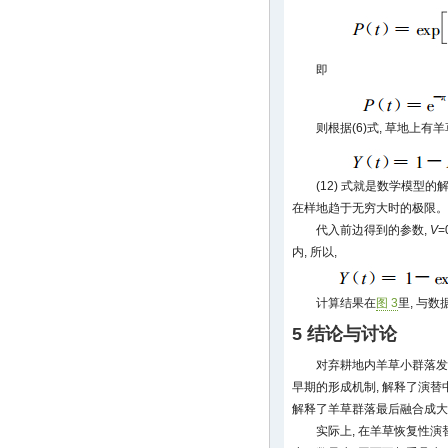
即
则根据(6)式, 草地上有
(12) 式就是数学模型
在样地趋于无穷大时的极限。
代入前边得到的参数,
V
=
内, 所以,
计算结果在
图 3
里, 与
5 结论与讨论
对弃耕地内羊草小群落发
早期的形成机制, 解释了演替
解释了羊草群落最后融合成大
实际上, 在羊草恢复性演