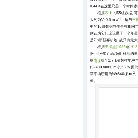
0.44 a在这里只是一个时
根据
表 1
中第5组数据,
-1
大约为
V
=0.6 m·a
。这与
王振
中的16组数据当作是有相同
则认为它们应该属于一个年龄
是7 a演替弃耕地, 故只有最
根据
王振堂(1985)
的
图 2
据, 可推知7 a演替时样地的
据
表 1
则可知7 a演替样地中
(
S
=80 m×80 m)的5.2%.因
L
-2
草平均密度为
W
=640棵·m
值。