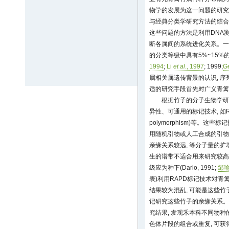
物学的发展为这一问题的研究
与经典分类学研究方法的结合
这些问题的方法是利用DNA
断各属间的系统进化关系。一
的分类等级中具有5%~15%的
1994
;
Li
et al
., 1997
; 1999;
G
属相关属遗传背景的认识, 序
适的研究手段首先对广义青篱
根据竹子的分子生物学研
异性、可通用的标记技术, 如RAPD和AF
polymorphism)等。这
用随机引物或人工合成的引物
亲缘关系较远, 等分子量的扩
生的谱带不适合用来研究较高
级应为种下(Dario, 1991;
邹喻
表)利用RAPD标记技术对青
结果较为混乱, 可能是这些竹
记研究这些竹子的亲缘关系。
究结果, 发现禾本科不同物种
色体片段的组合或重复, 可获