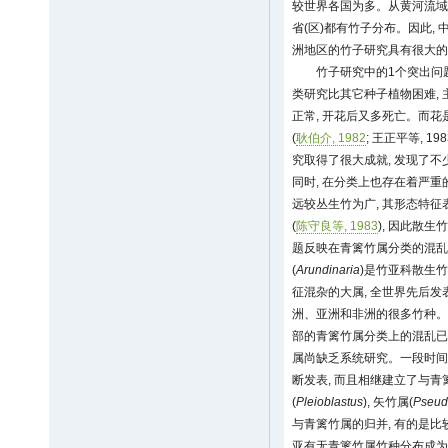
较世界各国为多。从黄河流域
省(区)都有竹子分布。因此,
洲地区的竹子研究具有很大的
竹子研究中的1个突出问
类研究比其它种子植物困难, 
正常, 开花后又多死亡。而
(
耿伯介, 1982
; 王正平等, 1
究取得了很大成就, 发现了不
同时, 在分类上也存在着严
远较丛生竹为广, 其形态特征
(
陈守良等, 1983
), 因此散
题反映在青篱竹属分类的混乱
(
Arundinaria
)是竹亚科散生
征混杂的大属, 全世界先后发
洲、亚洲和非洲的很多竹种。
部的青篱竹属分类上的混乱已相
属尚缺乏系统研究。一段时间以
断发表, 而且相继建立了与青
(
Pleioblastus
), 矢竹属(
Pseud
与青篱竹属的归并, 有的是比
亚有无青篱竹属竹种分布成为