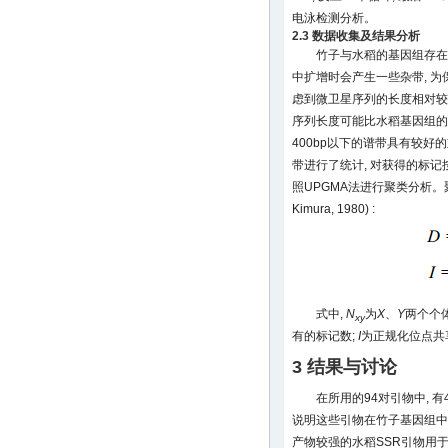
电泳检测分析。
2.3 数据收集及结果分析
竹子与水稻的基因组存在
中扩增时会产生一些杂带, 为
虑到微卫星序列的长度相对较小
序列长度可能比水稻基因组的
400bp以下的谱带具有较好的
带进行了统计, 对获得的标记
照UPGMA法进行聚类分析。聚类
Kimura, 1980) :
式中,
N
为
X
、
Y
两个个
xy
有的标记数;
I
为正规化位点共
3 结果与讨论
在所用的94对引物中, 有
说明这些引物在竹子基因组中
产物较强的水稻SSR引物用