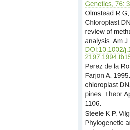
Genetics, 76: 
Olmstead R G, 
Chloroplast DN
review of meth
analysis. Am J
DOI:10.1002/j.
2197.1994.tb1
Perez de la Ros
Farjon A. 1995
chloroplast DN
pines. Theor A
1106.
Steele K P, Vil
Phylogenetic a