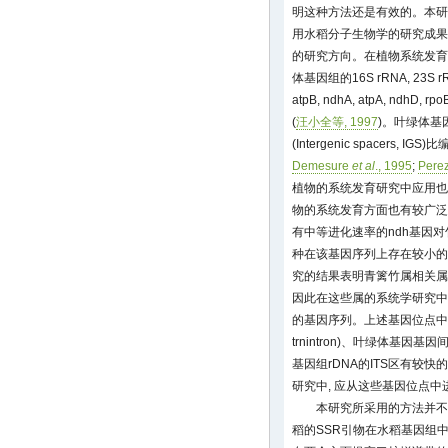
明这种方法还是有效的。本研
用水稻分子生物学的研究成果
的研究方向。在植物系统发育
体基因组的16S rRNA, 23S rRNA,
atpB, ndhA, atpA, ndhD, rp
(
汪小全等, 1997
)。叶绿体基因
(Intergenic spacers, 
Demesure
et al
., 1995
;
Pere
植物的系统发育研究中应用也较
物的系统发育方面也有较广泛的
有中等进化速率的ndh基因对
种在该基因序列上存在较小的
究的结果表明青篱竹属相关属
因此在这些属的系统学研究中
的基因序列。上述基因位点中,
trnintron)、叶绿体基因基因间
基因组rDNA的ITS区有较
研究中, 应从这些基因位点中
本研究所采用的方法并不
稻的SSR引物在水稻基因组中