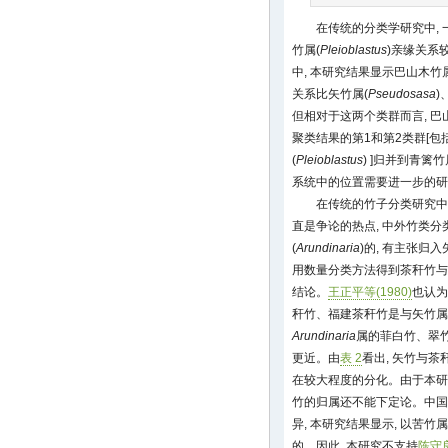
在传统的分类学研究中, 
竹属(
Pleioblastus
)亲缘关系
中, 本研究结果显示巴山木竹属
关系比矢竹属(
Pseudosasa
)
但相对于这两个类群而言, 
聚类结果的第1和第2类群[包
(
Pleioblastus
) ]归并到青篱
系统中的位置需要进一步的研
在传统的竹子分类研究中,
直是争论的热点, 中外竹类
(
Arundinaria
)的, 有主张归入
用数量分类方法得到茶秆竹与
结论。
王正平等(1980)
也认为
秆竹、福建茶秆竹是与矢竹属
Arundinaria
属的菲白竹、翠
更近。由
表 2
看出, 矢竹与茶秆
在较大程度的分化。由于本研
竹的归属还不能下定论。中国
异, 本研究结果显示, 以苦
的。因此, 本研究不支持
陈守良