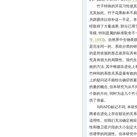
竹子特殊的开花习性使其
尤其如此。竹子花果标本不易采
另辟蹊径以弥补这一不足。本
经取得了大量成果, 部分已
等级, 特别是属的标准取舍不
等, 1993
)。自然界中生物类
是完全同一的。系统分类的研
的是所依据的形态差异应具有
究具有很大的局限性。现代生
效的方法, 其中根据在进化
竹种间的系统关系是最有效的
上的疑问还不能给出确切答案
的量的概念, 但本研究为从
个新的方向, 同时为这几个
供了借鉴。
与RAPD标记不同, 本
两者在进化上存在较近的关系
适用性。但我们无法确定相应
性和微卫星片段的大小划定大
些谱带的同源性。但本研究中关