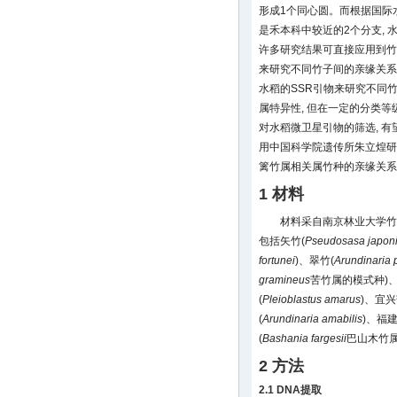
形成1个同心圆。而根据国际
是禾本科中较近的2个分支, 
许多研究结果可直接应用到竹
来研究不同竹子间的亲缘关系
水稻的SSR引物来研究不同竹
属特异性, 但在一定的分类等
对水稻微卫星引物的筛选, 
用中国科学院遗传所朱立煌研
篱竹属相关属竹种的亲缘关系
1 材料
材料采自南京林业大学竹
包括矢竹(
Pseudosasa japon
fortunei
)、翠竹(
Arundinaria
gramineus
苦竹属的模式种)、
(
Pleioblastus amarus
)、宜兴
(
Arundinaria amabilis
)、福
(
Bashania fargesii
巴山木竹属
2 方法
2.1 DNA提取