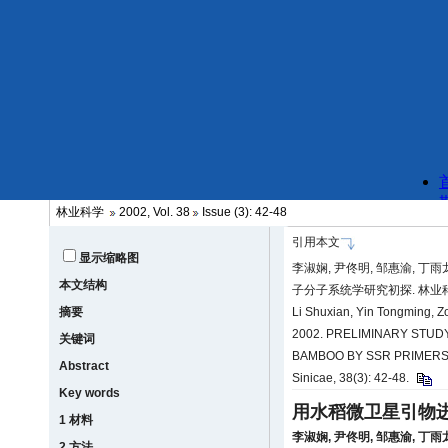
林业科学
2002, Vol. 38
Issue (3): 42-48
引用本文
显示缩略图
李淑娴, 尹佟明, 邹惠渝, 丁雨
本文结构
子分子系统学研究初探. 林业科学, 3
摘要
Li Shuxian, Yin Tongming, Z
2002. PRELIMINARY STU
关键词
BAMBOO BY SSR PRIMERS D
Abstract
Sinicae, 38(3): 42-48.
Key words
用水稻微卫星引物
1 材料
李淑娴
,
尹佟明
,
邹惠渝
,
丁雨
2 方法