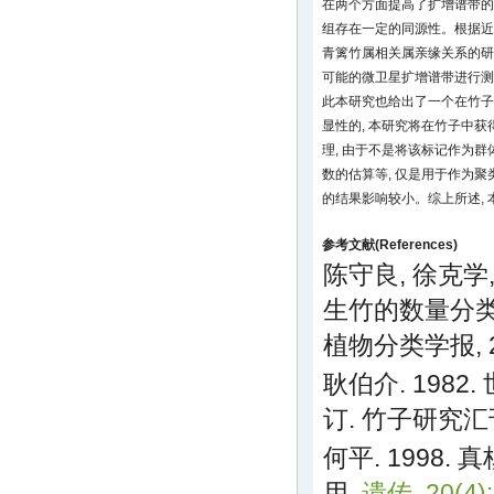
在两个方面提高了扩增谱带的特
组存在一定的同源性。根据近
青篱竹属相关属亲缘关系的研
可能的微卫星扩增谱带进行测
此本研究也给出了一个在竹子
显性的, 本研究将在竹子中
理, 由于不是将该标记作为群
数的估算等, 仅是用于作为聚
的结果影响较小。综上所述,
参考文献(References)
陈守良, 徐克学,
生竹的数量分类
植物分类学报, 21(
耿伯介. 198
订. 竹子研究汇刊, 
何平. 1998
用.
遗传, 20(4):