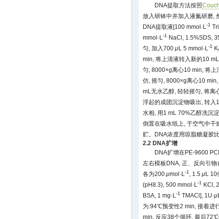
DNA提取方法按照
Couc
放入研钵中并加入液氮研磨, 然后
-1
DNA提取液[100 mmol·L
Tri
-1
mmol·L
NaCl, 1.5%SDS, 3
-1
匀, 加入700
μ
L 5 mmol·L
K
min, 将上清液转入新的10 mL
匀, 8000×g离心10 min,
仿, 摇匀, 8000×g离心10 
mL无水乙醇, 轻轻摇匀, 将离
浮起的成团沉淀物吸出, 转入1.5 
水相, 用1 mL 70%乙醇冼
倒置在吸水纸上, 于空气中干燥
贮。DNA浓度用琼脂糖凝胶
2.2 DNA扩增
DNA扩增在PE-9600 P
左右模板DNA, 正、反向引物各20 p
-1
各为200
μ
mol·L
, 1.5
μ
L 1
-1
(pH8.3), 500 mmol·L
KCl, 
-1
BSA, 1 mg·L
TMACl], 1U·
μ
为:94℃预变性2 min, 接着进行
min, 反应38个循环, 最后7