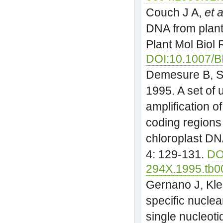
Couch J A,
et a
DNA from plant 
Plant Mol Biol 
DOI:10.1007/
Demesure B, So
1995. A set of 
amplification o
coding regions
chloroplast DNA
4: 129-131.
DOI
294X.1995.tb0
Gernano J, Kle
specific nuclea
single nucleot