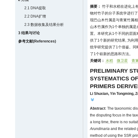
摘要：
竹子和水稻在进化上有
2.1 DNA提取
物对竹子的分子系统学进行了
2.2 DNA扩增
现巴山木竹属是与青篱竹属相
2.3 数据收集及结果分析
山木竹属作为1个单独的属是
3 结果与讨论
置。本研究从1个不同的层面
供了1个新的研究结果, 为
参考文献(References)
统学研究提供了1个借鉴。同
了1个崭新的思路和方法。
关键词：
水稻
微卫星
青
PRELIMINARY S
SYSTEMATICS O
PRIMERS DERIVE
Li Shuxian
,
Yin Tongming
,
Z
Abstract
: The taxonomic dis
the disputing focus in the 
a long time, there is no suita
Arundinaria
and the related 
method of using the SSR prime