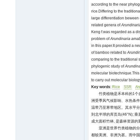
according to the near phylo
rice.Differing to the traditio
large differentiation beween
related genera of
Arundinari
Keng f.was regarded as a di
problem of
Arundinaria
amab
in this paper.It provided a ne
of bamboo related to
Arundin
comparing to the traditional s
phylogenic study of
Arundina
molecular biotechnique.This 
to carry out molecular biolo
Key words
:
Rice
SSR
Ar
竹类植物是禾本科的1个
洲受季风气候影响、水热条件
温带乃至寒带地区。其水平分布
到北半球的库页岛(46°N)
成大面积竹林, 是森林资源的
亚洲是世界竹类植物的分
都较美洲、非洲为甚。而中国