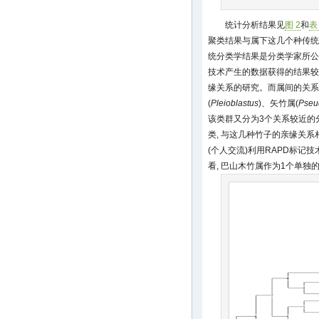
统计分析结果见
图 2
和
表
聚类结果与属下这几个种传统
统分类学结果是分类学家所公
技术产生的数据获得的结果较
缘关系的研究。而属间的关系
(
Pleioblastus
)、矢竹属(
Pseu
该类群又分为3个关系较近的
类, 与这几种竹子的亲缘关系
(个人交流)利用RAPD标记
看, 巴山木竹属作为1个单独