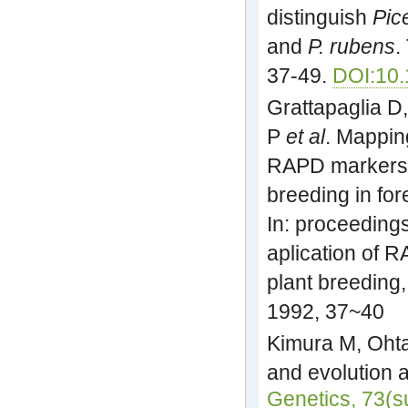
distinguish
Pic
and
P. rubens
.
37-49.
DOI:10
Grattapaglia D
P
et al
. Mappin
RAPD markers: 
breeding in for
In: proceeding
aplication of 
plant breedin
1992, 37~40
Kimura M, Ohta
and evolution a
Genetics, 73(s