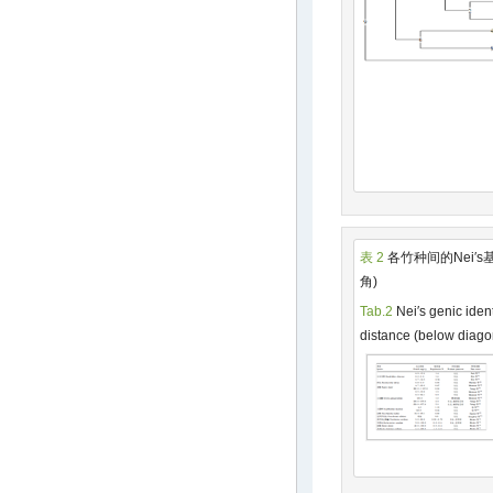
表 2
各竹种间的Nei′
角)
Tab.2
Nei′s genic iden
distance (below diago