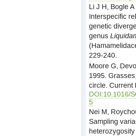
Li J H, Bogle A
Interspecific r
genetic diverge
genus
Liquida
(Hamamelidace
229-240.
Moore G, Devo
1995. Grasses,
circle. Current
DOI:10.1016/S
5
Nei M, Roycho
Sampling varia
heterozygosity