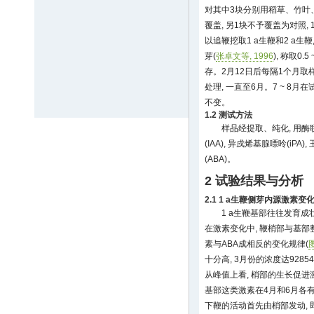
对其中3块分别用稻草、竹叶
覆盖, 另1块不予覆盖为对照, 
以追鞭挖取1 a生鞭和2 a生鞭
芽(
张卓文等, 1996
), 称取0.5
存。2月12日后每隔1个月取样
处理, 一直至6月。7 ~ 8月
不变。
1.2 测试方法
样品经提取、纯化, 用酶
(IAA), 异戍烯基腺嘌呤(iPA),
(ABA)。
2 试验结果与分析
2.1 1 a生鞭侧芽内源激素变
1 a生鞭基部往往发育成
在激素变化中, 鞭梢部与基部
素与ABA成相反的变化规律(
图
十分高, 3月份的浓度达928543.9
从峰值上看, 梢部的生长促进
基部这类激素在4月和6月各有
下鞭的活动首先由梢部发动, 