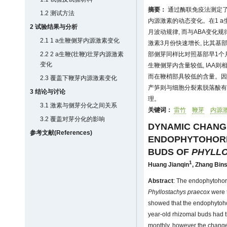
摘要：
通过酶联免疫法测定了
1.2 测试方法
内源激素的动态变化。在1 a生鞭中
2 试验结果与分析
月波动规律, 而与ABA变化规
2.1 1 a生鞭侧芽内源激素变化
激素3月份快速增长, 比其基部
2.2 2 a生鞭(壮鞭)壮芽内源激素
部侧芽同样比对照基部早1个月形
变化
生鞭侧芽内含量较低, IAA则
而在鞭梢部具较低的含量。因此
2.3 覆盖下鞭芽内源激素变化
产笋则与细胞分裂素脱落酸有
3 结论与讨论
理。
3.1 激素与侧芽分化之间关系
关键词：
雷竹
鞭芽
内源
3.2 覆盖对芽分化的影响
DYNAMIC CHANG
参考文献(References)
ENDOPHYTOHORM
BUDS OF
PHYLL
1
Huang Jianqin
,
Zhang Bin
Abstract
: The endophytohor
Phyllostachys praecox
were 
showed that the endophytoho
year-old rhizomal buds had t
monthly, however the change