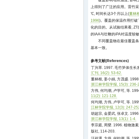
覆盖影响地表温度, 影响
上得到了广泛的应用。雷竹采用覆
℃, 时间长达3个月以上(
董林根
1996
)。覆盖的保温作用打破
化的目的。从试验结果看, ZT
的IAA与壮鞭的iPA对温度较
不同覆盖物在最佳覆盖条
基本一致。
参考文献(References)
丁兴萃. 1997. 毛竹笋体
汇刊, 16(2): 53-62.
董林根, 姜小娟, 方茂盛. 1
浙江林学院学报, 15(3): 236-2
方伟, 何均潮, 卢学可, 等. 1
11(2): 121-128.
何均潮, 方伟, 卢学可, 等. 
江林学院学报, 12(3): 247-252
胡超宗, 金爱武, 张卓文. 1
浙江林学院学报, 13(1): 1-4.
李宗庭, 周燮. 1996. 植
版社, 114-203.
汪祖潭, 方伟, 何钧潮, 等. 1