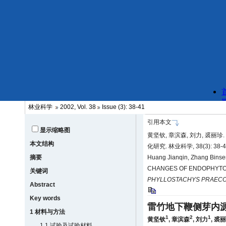
林业科学
2002, Vol. 38
Issue (3): 38-41
引用本文
显示缩略图
黄坚钦, 章滨森, 刘力, 裘丽
本文结构
化研究. 林业科学, 38(3): 38-4
摘要
Huang Jianqin, Zhang Binse
CHANGES OF ENDOPHYTO
关键词
PHYLLOSTACHYS PRAEC
Abstract
Key words
雷竹地下鞭侧芽内
1 材料与方法
1
2
1
黄坚钦
,
章滨森
,
刘力
,
裘丽
1.1 试验及试验材料