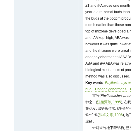
ZT and iPA arose one month ea
year-old rhizomal buds than
the buds at the bottom produ
month earlier than those no
top of rhizome developed a 
and IAA kept high; ABA was m
however it was quite lower at
and the rhizome were great r
endophytohormones.IAA ABA wa
ABA and iPA ABA was relative
biological mechanism of prod
method was also discussed.
Key words
:
Phyllostachys p
bud
Endophytohormone
雷竹(
Phyllostachys pra
种之一(
汪祖潭等, 1995
), 
芽萌发, 出笋长竹实现生长的
%~ 9 %(
张卓文等, 1996
),
途径。
针对雷竹地下鞭结构, 已