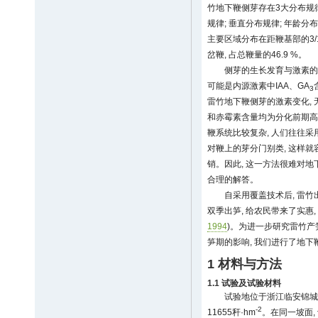
竹地下鞭侧芽存在3大分布规律
规律; 垂直分布规律; 年龄
主要区域分布在距鞭基部的3/10
岔鞭, 占总鞭量的46.9 %。
侧芽的生长发育与激素的
可能是内源激素中IAA、GA
3
雷竹地下鞭侧芽的激素变化,
和赤霉素含量均为分化前期高,
鞭系统比较复杂, 人们往往采
对鞭上的芽分门别类, 这样
销。因此, 这一方法很难对
合理的解答。
自采用覆盖技术后, 雷竹
双季出笋, 给农民带来了实惠
1994
)。为进一步研究雷竹产
笋期的影响, 我们进行了地
1 材料与方法
1.1 试验及试验材料
试验地位于浙江临安锦城镇崇
-2
11655秆·hm
。在同一坡面, 设