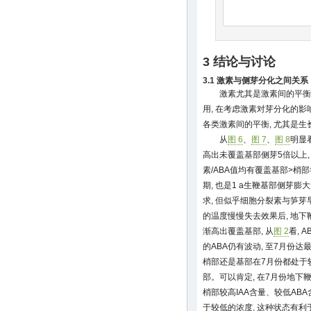
3 结论与讨论
3.1 激素与侧芽分化之间关系
激素尤其是激素间的平衡
用, 在考虑激素对芽分化的影
各类激素间的平衡, 尤其是生
从
图 6
、
图 7
、
图 8
明显
高出未覆盖基部侧芽5倍以上, 
素/ABA值均有覆盖基部>梢部
期, 也是1 a生鞭基部侧芽膨
求, 但似乎细胞分裂素与笋芽
的温度慢慢失去效果后, 地下鞭
渐高出覆盖基部, 从
图 2
看, 
的ABA仍有波动, 至7月份达最
梢部还是基部在7月份都处于较低
部。可以肯定, 在7月份地下
梢部较高IAA含量、较低ABA
于较低的浓度, 这种状态有利