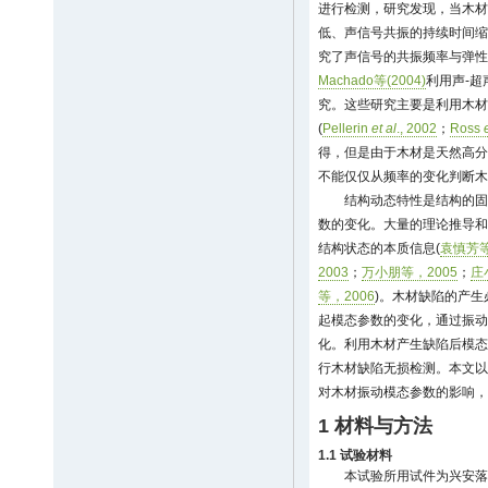
进行检测，研究发现，当木材
低、声信号共振的持续时间缩
究了声信号的共振频率与弹性
Machado等(2004)
利用声-
究。这些研究主要是利用木材
(
Pellerin
et al
., 2002
；
Ross
得，但是由于木材是天然高分
不能仅仅从频率的变化判断木
结构动态特性是结构的固
数的变化。大量的理论推导和
结构状态的本质信息(
袁慎芳等
2003
；
万小朋等，2005
；
庄
等，2006
)。木材缺陷的产
起模态参数的变化，通过振动
化。利用木材产生缺陷后模态
行木材缺陷无损检测。本文以
对木材振动模态参数的影响，
1 材料与方法
1.1 试验材料
本试验所用试件为兴安落