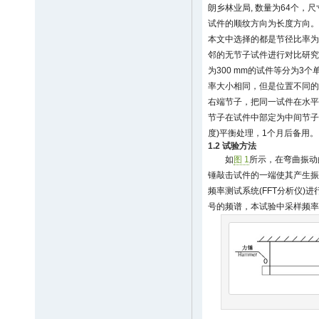
朗乡林业局, 数量为64个，尺寸为
试件的顺纹方向为长度方向。
本文中选择的都是节径比率为
邻的无节子试件进行对比研究
为300 mm的试件等分为3个
率大小相同，但是位置不同的
右端节子，把同一试件在水平
节子在试件中部定为中间节子。
度)平衡处理，1个月后备用。
1.2 试验方法
如
图 1
所示，在弯曲振动的
锤敲击试件的一端使其产生振动
频率测试系统(FFT分析仪)
号的频谱，本试验中采样频率为1