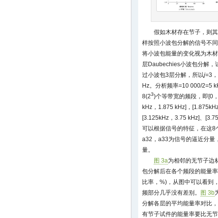
假如木材存在节子，则其
样按照小波包分解的信号不同
将小波包能量的变化视为木材
层Daubechies小波包分解
过小波包3层分解，所以
j
=3
Hz。分析频率=10 000/2=5
3
8(2
)个等带宽的频段，即[0，625H
kHz，1.875 kHz]，[1.875kH
[3.125kHz，3.75 kHz]、[3.7
可以根据信号的特征，在这8个
a32，a33为信号的逼近分量，
量。
图 3a
为相邻的无节子边材试
包分解后在各个频段的能量率
比率，%)，从图中可以看到
频部分几乎没有差别。
图 3b
分解各层的平均能量率对比，
有节子试件的能量率要比无节