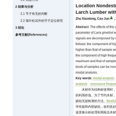
Location Nondestr
2 结果与分析
Larch Lumber with
2.1 节子有无的判断
Zhu Xiaodong
,
Cao Jun
,
2.2 落叶松试件的节子定位研究
Abstract
: The effects of th
3 结论
parameter of
Larix gmelinii
wa
参考文献(References)
signals are decomposed by w
follows: the component of hi
higher than that of sample wit
the component of high frequen
maximum and that of sample w
knots of samples can be nond
modal analysis.
Key words
:
modal analysis
analysis
resonance freque
木材作为结构材使用时，
的利用价值。为了节约木材，
缺陷无损检测的方法。
Beall(
学性能和内部缺陷，收到良好
波变换分析处理利用敲击木材