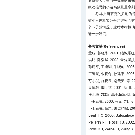
量率最大，当节子远离敲击端
振动信号的小波高频能量率判
3) 本文所研究的振动
材和人造板实际生产过程会有
个节子的情况，这时木材振动
进一步研究。
参考文献(References)
董聪, 郭晓华. 2001. 结
洪明, 陈浩然. 2003. 含分
孙建平, 王逢瑚, 朱晓冬. 
王逢瑚, 朱晓冬, 孙建平. 2
万小朋, 施晓良, 赵美英, 等. 
袁慎芳, 陶宝祺. 2001. 应
庄小燕. 2005. 基于频率和阻
小玉泰羲. 2000. ゥェ-フレッ
小玉泰羲, 章忠, 川点洋昭. 20
Beall F C. 2000. Subsurface
Pellerin R F, Ross R J. 2002
Ross R J, Zerbe J I, Wang X.