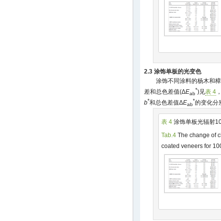
2.3 涂饰单板的光变色
涂饰不同涂料的杨木和樟
*
差和总色差值(Δ
E
)见
表 4
ab
*
*
b
和总色差值Δ
E
的变化分
ab
表 4
涂饰单板光辐射10
Tab.4
The change of ch
coated veneers for 10