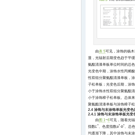
由
表 5
可见，涂饰的杨木
显，光辐射后期变色趋于平缓
氨酯清漆单板单位时间的总色
光变色中期，涂饰水性丙烯酸
性双组分聚氨酯清漆单板，涂
子松单板；光变色后期，涂饰
小于涂饰水性双组分聚氨酯清
小于涂饰樟子松单板。总体来
聚氨酯清漆单板与涂饰樟子松
2.4 涂饰与未涂饰单板光变
2.4.1 涂饰与未涂饰单板光
由
图 1
~
6
可见，随着光辐
*
*
*
指数
L
、色度指数
a
-
b
、总色
均逐渐下降，其中涂饰与未涂