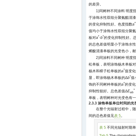
的差异。
1)同树种不同涂料 明度
于涂饰水性双组分聚氨酯清漆
*
的变化抑制性好。色度指数
a
值均小于涂饰水性双组分聚氨
*
*
板对
a
-
b
的变化抑制性好。总
的总色差值明显小于涂饰水性
烯酸清漆单板的光变色小，耐
2)同涂料不同树种 明度
松单板，表明涂饰杨木单板对
*
杨木和樟子松单板的
a
值变化
*
显，即涂饰杨木单板的Δ
b
值
*
饰的不同树种单板的
a
的变化
*
抑制性较好。总色差值Δ
E
ab
单板，表明树种对光变色有一
2.3.3 涂饰单板单位时间的光
在整个光辐射过程中，随
间的总色差值见
表 5
。
表 5
不同光辐射时期单
Tab.5
The chromatism i