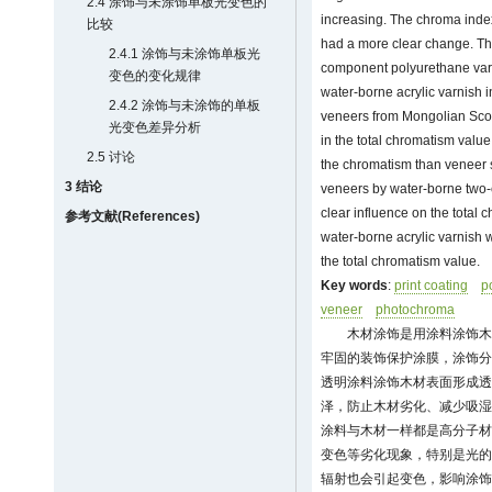
2.4 涂饰与未涂饰单板光变色的
increasing. The chroma ind
比较
had a more clear change. Th
2.4.1 涂饰与未涂饰单板光
component polyurethane varn
变色的变化规律
water-borne acrylic varnish 
2.4.2 涂饰与未涂饰的单板
veneers from Mongolian Scot
光变色差异分析
in the total chromatism value
2.5 讨论
the chromatism than veneer
3 结论
veneers by water-borne two
clear influence on the total
参考文献(References)
water-borne acrylic varnish 
the total chromatism value.
Key words
:
print coating
p
veneer
photochroma
木材涂饰是用涂料涂饰木
牢固的装饰保护涂膜，涂饰分
透明涂料涂饰木材表面形成透
泽，防止木材劣化、减少吸湿
涂料与木材一样都是高分子材
变色等劣化现象，特别是光的
辐射也会引起变色，影响涂饰