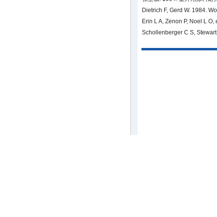
Dietrich F, Gerd W. 1984. Woo
Erin L A, Zenon P, Noel L O,
Schollenberger C S, Stewart