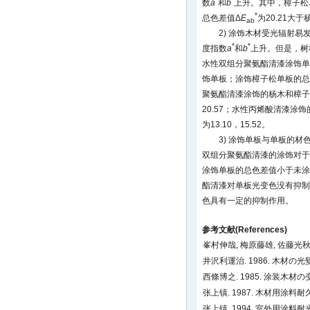
数
a
和
b
上升。其中，樟子松
*
总色差值Δ
E
为20.21大
ab
2) 涂饰木材受光辐射
*
*
度指数
a
和
b
上升。但是，树
水性双组分聚氨酯清漆涂饰单
饰单板；涂饰樟子松单板的总
聚氨酯清漆涂饰的杨木和樟子
20.57；水性丙烯酸清漆涂
为13.10，15.52。
3) 涂饰单板与单板的
双组分聚氨酯清漆的涂饰对于
涂饰单板的总色差值小于未涂
酯清漆对单板光变色没有抑制
色具有一定的抑制作用。
参考文献(References)
峯村伸哉, 梅原藤雄, 佐藤光秋. 
井沢利運治. 1986. 木材の光變色
西條博之. 1985. 涂装木材の
张上镇. 1987. 木材用涂料
张上镇. 1994. 室外用涂料耐光