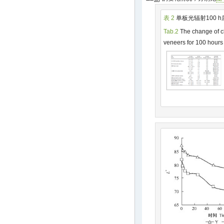
ab
表 2
单板光辐射100 
Tab.2
The change of ch
veneers for 100 hours