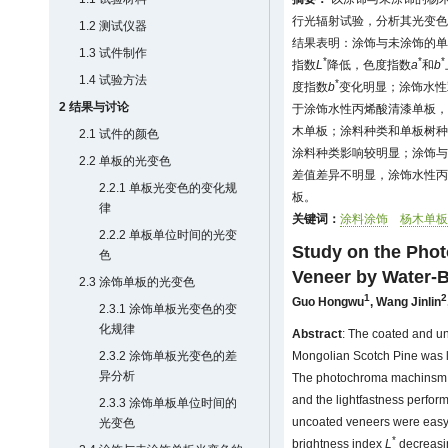
行光辐射试验，分析其光变色
1.2 测试仪器
结果表明：涂饰与未涂饰的单
1.3 试件制作
*
*
*
指数
L
降低，色度指数
a
和
b
1.4 试验方法
*
度指数
b
变化明显；涂饰水性
2 结果与讨论
于涂饰水性丙烯酸清漆单板，
木单板；涂料种类和单板树种
2.1 试件的颜色
涂料种类影响较明显；涂饰与
2.2 单板的光变色
差值差异不明显，涂饰水性丙
2.2.1 单板光变色的变化规
板。
律
关键词：
涂料涂饰
杨木单板
2.2.2 单板单位时间的光变
Study on the Pho
色
Veneer by Water-B
2.3 涂饰单板的光变色
1
2
Guo Hongwu
,
Wang Jinlin
2.3.1 涂饰单板光变色的变
化规律
Abstract
: The coated and u
2.3.2 涂饰单板光变色的差
Mongolian Scotch Pine was li
异分析
The photochroma machinsm a
and the lightfastness perfo
2.3.3 涂饰单板单位时间的
uncoated veneers were easy t
光变色
*
brightness index
L
decreasi