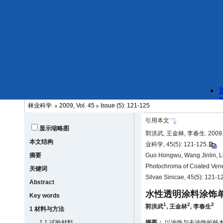
林业科学
2009, Vol. 45
Issue (5): 121-125
引用本文
显示缩略图
郭洪武, 王金林, 李春生. 2
本文结构
业科学, 45(5): 121-125.
摘要
Guo Hongwu, Wang Jinlin, L
Photochroma of Coated Venee
关键词
Silvae Sinicae, 45(5): 121-
Abstract
水性透明涂料涂饰
Key words
1
2
2
郭洪武
,
王金林
,
李春生
1 材料与方法
1.1 试验材料
摘要：
以涂饰与未涂饰的杨