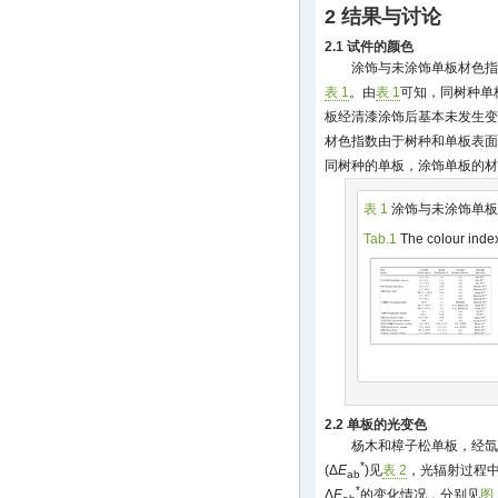
2 结果与讨论
2.1 试件的颜色
涂饰与未涂饰单板材色指
表 1
。由
表 1
可知，同树种单
板经清漆涂饰后基本未发生变
材色指数由于树种和单板表面
同树种的单板，涂饰单板的材
表 1
涂饰与未涂饰单板
Tab.1
The colour inde
2.2 单板的光变色
杨木和樟子松单板，经氙
*
(Δ
E
)见
表 2
，光辐射过程
ab
*
Δ
E
的变化情况，分别见
图 