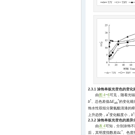
2.3.1 涂饰单板光变色的变化
由
图 4
~
6
可见，随着光辐
*
*
b
、总色差值Δ
E
的变化规
ab
饰水性双组分聚氨酯清漆的樟
*
*
上升趋势，
a
变化幅度小，
b
2.3.2 涂饰单板光变色的差异
由
表 4
可知，分别涂饰不同
*
后，其明度指数差Δ
L
、色度