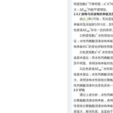
*
*
*
明度指数
L
下降明显；
a
-
b
*
大；Δ
E
均较平缓增加。
ab
2.4.2 涂饰与未涂饰的单板
由
表 2
和
4
可知，无论是
单板经氙光辐射100 h后，
*
色差值Δ
E
存在一定的差异
ab
*
1)明度指数
L
水性双组分
近；水性丙烯酸清漆涂饰单板
*
饰单板对
L
的变化抑制性明显
*
*
2)色度指数
a
-
b
水性双
值基本接近；而水性丙烯酸清
异不明显。表明涂饰单板对色
*
3)总色差值Δ
E
水性双
ab
值基本接近；水性丙烯酸清漆
大。表明涂饰水性双组分聚氨
性丙烯酸清漆对光变色具有一
2.5 讨论
通过上述分析，水性丙烯
分聚氨酯清漆涂饰单板，表明
性双组分聚氨酯清漆涂饰单板
差值大，耐光性差。这是由于