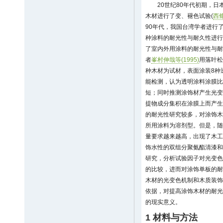
20世纪80年代初期，
木材进行了变、褪色试验(
西條
90年代，我国台湾学者进行
种涂料的耐光性与耐久性进行
了室内外用涂料的耐光性与耐
者
峯村伸哉等(1995)
用落叶松
种木材为试材，表面涂装8种
能检测，认为透明涂料涂膜比
短；同时推测涂饰材产生光变
提物成分集积在涂膜上而产生
的耐光性研究较多，对涂饰木
所用涂料为溶剂型。但是，随
量要求越来越高，出现了木工
饰水性的双组分聚氨酯清漆和
研究，分析试验因子对光变色
的比较，进而对涂饰单板的耐
木材的光变色机制和木质装饰
依据，对提高涂饰木材的耐光
的现实意义。
1 材料与方法