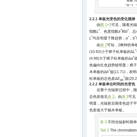
2.2.1 单板光变色的变化规律
由
图 1
~
3
可见，随着光辐
*
*
*
指数
L
、色度指数
a
和
b
、总
*
*
*
L
均呈明显下降趋势；
a
，
b
由
表 2
可知，2树种的单板
*
(10.92)小于樟子松单板的Δ
L
*
(4.98)大于樟子松单板的Δ
a
色偏向红色趋势较明显；樟子
*
木单板的Δ
b
值(11.71)
*
松单板的总色差Δ
E
值(20
ab
2.2.2 单板单位时间的光变色
在整个光辐射过程中，随
总色差值见
表 3
。由
表 3
可见
明显，光辐射后期变色趋于平
色差值大于杨木单板。
表 3
不同光辐射时期单
Tab.3
The chromatism i