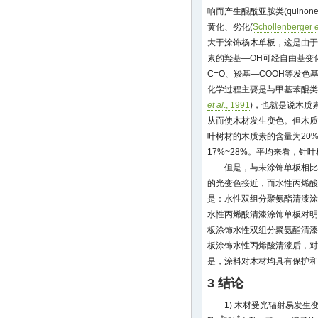
响而产生醌酰亚胺类(quinon
黄化、劣化(
Schollenberger
e
大于涂饰杨木单板，这是由于
素的羟基—OH可经自由基变
C=O、羧基—COOH等发色基
化学过程主要是与甲基苯醌类(
et al
., 1991
)，也就是说木质
从而使木材发生变色。但木质
叶树材的木质素的含量为20%
17%~28%。平均来看，针
但是，与未涂饰单板相比
的光变色接近，而水性丙烯酸
是：水性双组分聚氨酯清漆涂
水性丙烯酸清漆涂饰单板对明
板涂饰水性双组分聚氨酯清漆
板涂饰水性丙烯酸清漆后，对
是，涂料对木材均具有保护和
3 结论
1) 木材受光辐射易发
*
*