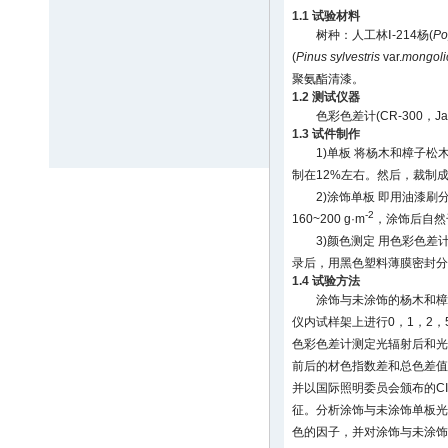
1.1 试验材料
树种：人工林Ⅰ-214杨(
Po
(
Pinus sylvestris
var.
mongoli
聚氨酯清漆。
1.2 测试仪器
色彩色差计(CR-300，Ja
1.3 试件制作
1)单板 将杨木和樟子松
制在12%左右。然后，裁制成1
2)涂饰单板 即用油漆
-2
160~200 g·m
，涂饰后自然
3)颜色测定 用色彩色
录后，用黑色塑料薄膜密封分
1.4 试验方法
涂饰与未涂饰的杨木和樟
仪内试样架上进行0，1，2，5，
色彩色差计测定光辐射后和光
前后的材色指数差和总色差值
并以国际照明委员会颁布的CIE(
征。分析涂饰与未涂饰单板光
色的因子，并对涂饰与未涂饰