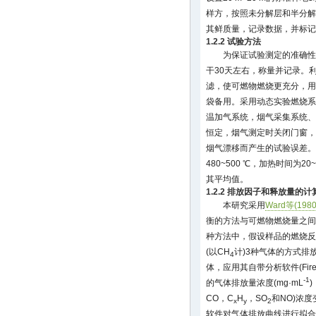
样方，按照未分解层和半分解
其鲜质量，记录数据，并标记
1.2.2 试验方法
为保证试验测定的准确性
干30天左右，称量并记录。
滤，使可燃物燃烧更充分，用
袋备用。采用动态实验燃烧系统
温加气系统，烟气采集系统、
恒定，烟气测定时关闭门窗，
烟气漂移而产生的试验误差。每
480~500 ℃，加热时间为2
其平均值。
1.2.2 排放因子和释放量的计
本研究采用
Ward等(1980
衡的方法与可燃物燃烧量之间
种方法中，假设样品的燃烧反
(以CH
计)3种气体的方式排
4
体，应用其自带分析软件(Fire
-1
的气体排放量浓度(mg·mL
CO，C
H
，SO
和NO)浓度变化
x
y
2
软件对气体排放曲线进行拟合