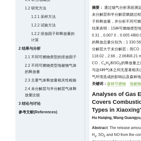
摘要：
通过烟气分析系统测定
1.2 研究方法
未分解层和半分解层燃烧过程
1.2.1 采样方法
子和释放量，并分析不同可燃
1.2.2 试验方法
结果表明：15种可燃物类型地
1.2.2 排放因子和释放量的
0.31，0.007 0，0.005
计算
的释放总量分别为：1 330.56，1 
2 结果与分析
分解层大于未分解层；而CO
118.02，2.66，2.06和8.21 
2.1 不同可燃物类型的排放因子
CO，C
H
和SO
的释放量之
x
y
2
2.2 不同可燃物类型地被物气体
与这4种气体之间无显著相关(
的释放量
气环境造成的影响以及森林地
2.3 主要气体释放量相关性检验
关键词：
森林可燃物
地被物
2.4 未分解层与半分解层气体释
Analyses of Gas 
放量比较
Covers Combustio
3 结论与讨论
Types in Xiaoxing
参考文献(References)
Hu Haiqing
,
Wang Guangyu
Abstract
: The release amou
H
, SO
and NO from the combu
y
2