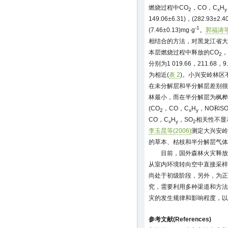
燃烧过程中CO
，CO，C
H
2
x
y
149.06±6.31)，(282.93±2.4
-1
(7.46±0.13)mg·g
。
郭福涛等(
相结合的方法，对黑龙江省大
本层燃烧过程中释放的CO
，
2
分别为1 019.66，211.68，9.
为相近(
表 2
)。小兴安岭林区
在未分解层和半分解层差别很
林最小，而在半分解层为枫桦
(CO
，CO，C
H
，NO和S
2
x
y
CO，C
H
，SO
相关性不显
x
y
2
李玉昆等(2006)
测定大兴安岭
的草本、枯枝和半分解层气体
目前，国外森林火灾释放
从室内环境转向空中直接采样
尚处于初级阶段，另外，为正
究，需要利用多种渠道和方法
灾的发生规律和影响程度，以
参考文献(References)