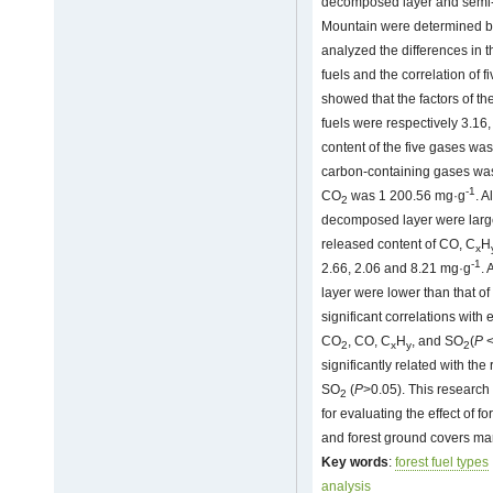
decomposed layer and semi-
Mountain were determined by
analyzed the differences in t
fuels and the correlation of 
showed that the factors of the
fuels were respectively 3.16,
content of the five gases wa
carbon-containing gases wa
-1
CO
was 1 200.56 mg·g
. A
2
decomposed layer were large
released content of CO, C
H
x
-1
2.66, 2.06 and 8.21 mg·g
.
layer were lower than that o
significant correlations with
CO
, CO, C
H
, and SO
(
P
<
2
x
y
2
significantly related with th
SO
(
P
>0.05). This research 
2
for evaluating the effect of 
and forest ground covers m
Key words
:
forest fuel types
analysis