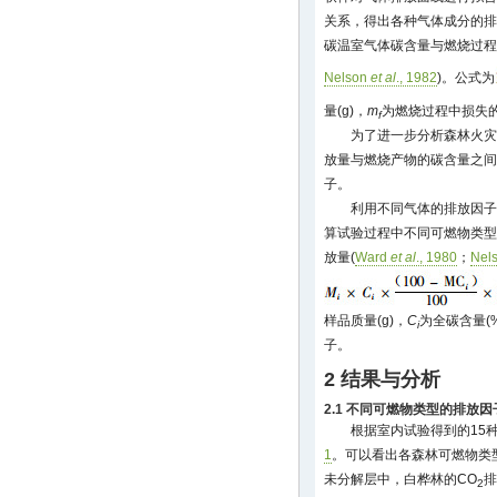
关系，得出各种气体成分的排
碳温室气体碳含量与燃烧过程
Nelson
et al
., 1982
)。公式为
量(g)，
m
为燃烧过程中损失的
f
为了进一步分析森林火灾
放量与燃烧产物的碳含量之间
子。
利用不同气体的排放因子
算试验过程中不同可燃物类型
放量(
Ward
et al
., 1980
；
Nel
样品质量(g)，
C
为全碳含量(%
i
子。
2 结果与分析
2.1 不同可燃物类型的排放因
根据室内试验得到的15
1
。可以看出各森林可燃物类
未分解层中，白桦林的CO
排
2