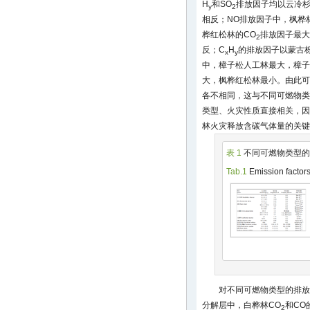
H
和SO
排放因子均以云冷杉
y
2
相反；NO排放因子中，枫桦
桦红松林的CO
排放因子最大
2
反；C
H
的排放因子以蒙古
x
y
中，樟子松人工林最大，樟子
大，枫桦红松林最小。由此可
各不相同，这与不同可燃物类
类型、火灾性质直接相关，因
林火灾释放含碳气体量的关键
表 1
不同可燃物类型的
Tab.1
Emission factors
对不同可燃物类型的排放
分解层中，白桦林CO
和CO
2