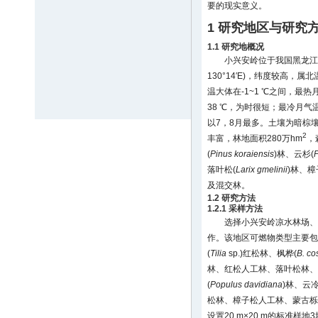
要的现实意义。
1 研究地区与研究
1.1 研究地概况
小兴安岭位于我国黑龙江东北部(
130°14′E)，纬度较高
温大体在-1~1 ℃之间，最热
38 ℃，为时很短；最冷月气温为-
以7，8月最多。土壤为暗棕
2
丰富，林地面积280万hm
，
(
Pinus koraiensis
)林、云杉(
P
落叶松(
Larix gmelinii
)林、樟
及混交林。
1.2 研究方法
1.2.1 采样方法
选择小兴安岭凉水林场、
作。该地区可燃物类型主要包
(
Tilia
sp.)红松林、枫桦(
B. co
林、红松人工林、落叶松林、
(
Populus davidiana
)林、云
松林、樟子松人工林、蒙古栎
设置20 m×20 m的标准样地