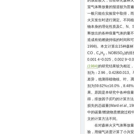
的误差较大，但在研究森林火
室气体释放量的报道较为普遍
一般只能在实验室中取得，而
火灾发生时进行测定。不同植
物本身的理化性质及C、N、
释放出的各种痕量气体的量不
造成有焰燃烧持续的时间和可
1998)。本文计算出15种森
CO，C
H
，NO和SO
)的排放
x
y
2
0.001 4~0.025，0.002 9~0
(1984)
的研究结果较为相近，
别为：2.96，0.42和0.01
差异，他测得植物枝、叶、凋
别为59.62%±16.0%，8.4
果。原因是本研究中各种痕量
得，排放因子(EF)的计算方
损失的总碳量(Ward
et al
., 
中的碳量/燃烧物质燃烧过程中
文的计算方法不同。
在对森林火灾气体释放量
验，用烟气浓度计算了小兴安