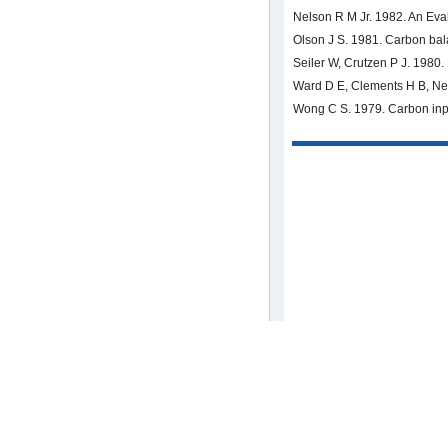
Nelson R M Jr. 1982. An Eva
Olson J S. 1981. Carbon bala
Seiler W, Crutzen P J. 1980
Ward D E, Clements H B, Nels
Wong C S. 1979. Carbon input