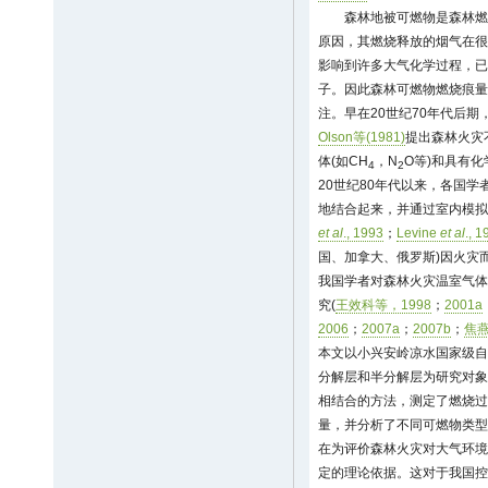
森林地被可燃物是森林燃
原因，其燃烧释放的烟气在很
影响到许多大气化学过程，已
子。因此森林可燃物燃烧痕量
注。早在20世纪70年代后期
Olson等(1981)
提出森林火灾
体(如CH
，N
O等)和具有
4
2
20世纪80年代以来，各国
地结合起来，并通过室内模拟
et al
., 1993
；
Levine
et al
., 
国、加拿大、俄罗斯)因火灾
我国学者对森林火灾温室气体
究(
王效科等，1998
；
2001a
2006
；
2007a
；
2007b
；
焦燕
本文以小兴安岭凉水国家级自
分解层和半分解层为研究对象
相结合的方法，测定了燃烧过
量，并分析了不同可燃物类型
在为评价森林火灾对大气环境
定的理论依据。这对于我国控