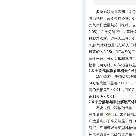
多重比较结果表明：未分
与山杨林、云冷杉红松林、针
的气体释放量与落叶松林、云
0.05)。在半分解层中，落叶
枫桦红松林、红松人工林、针
H
的气体释放量与红松人工
y
显著(
P
< 0.05)。NO与SO
气
2
著性一致，分别为枫桦林与白
松林与白桦林、针阔混交林差
2.3 主要气体释放量相关性检
15种森林可燃物类型地
SO
相关性不显著(
P
>0.05)
2
著的负相关
P
< 0.01)，而CO
正相关(
P
< 0.01)。
2.4 未分解层与半分解层气
燃烧过程中释放的气体主
释放量较小(
图 1
)。未分解层
释放量均小于半分解层，而C
解层。不同可燃物类型地被物
种气体总量和含碳气体总量不