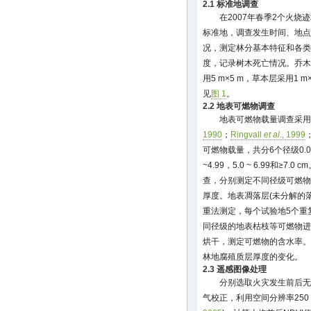
2.1 标准地调查
在2007年春季2个火
标准地，调查发生时间、地点
况，测定林分基本特征和各类
度，记录树木死亡情况。乔木层
用5 m×5 m，草本层采用1
见
图 1
。
2.2 地表可燃物调查
地表可燃物载量调查采用
1990
；
Ringvall
et al
., 1999
可燃物载量，共分6个径级0.0~0.4
~4.99，5.0 ~ 6.99和≥
查，分别测定不同径级可燃物
厚度。地表凋落层(未分解的落叶、
重法测定，每个试验地5个重复
同径级的地表枯枝等可燃物进
烘干，测定可燃物的含水率。
林地腐殖质层厚度的变化。
2.3 遥感图像处理
分别选取火灾发生前后无
气校正，利用空间分辨率250 