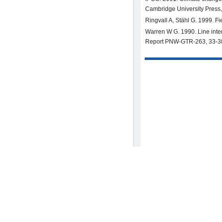
Cambridge University Press
Ringvall A, Stähl G. 1999. F
Warren W G. 1990. Line inter
Report PNW-GTR-263, 33-3