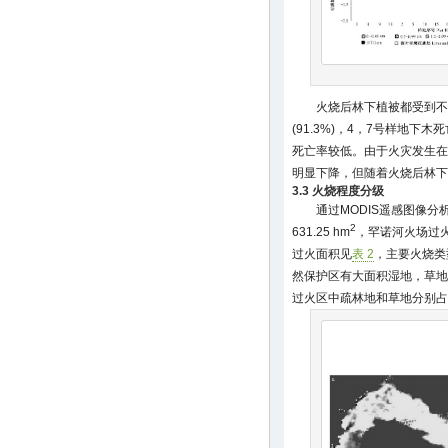
火烧后林下植被都受到不
(91.3%)，4，7号样地下木
死亡率较低。由于火灾发生在
明显下降，但随着火烧后林下
3.3 火烧程度分级
通过MODIS遥感图像
2
631.25 hm
，罕诺河火场过火面积
过火面积见
表 2
，主要火烧类
然保护区有大面积湿地，草地
过火区中疏林地和草地分别占4