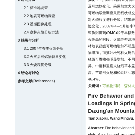
及可燃物变化。采用加拿大火险
2.1 标准地调查
可燃物载量调查采用线状相交
2.2 地表可燃物调查
对火烧程度进行分级。结果表
2.3 遥感图像处理
险变化，2007年4—5月细小
2.4 森林火险分析方法
殖质湿度码(DMC)和干旱指
火险高的时段。火烧类型以地
3 结果与分析
林地表径级可燃物增加不明显，针
3.1 2007年春季火险分析
物增加，而落叶松纯林火烧后除0
3.2 火灾后可燃物载量变化
径级可燃物都明显增加。不同
3.3 火烧程度分级
异。中度和重度火烧后草本盖
高。罕诺河火场和松岭区壮志
4 结论与讨论
46.4%。
参考文献(References)
关键词：
可燃物消耗
森林火
Fire Behavior and
Loadings in Sprin
Daxing'an Mounta
Tian Xiaorui
,
Wang Mingyu
,
Abstract
: Fire behavior and
plots of two burned, occurred