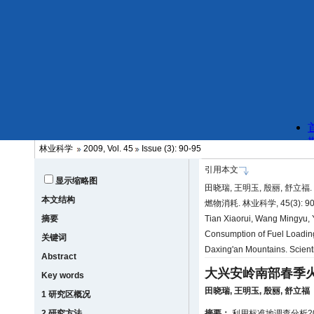
林业科学
2009, Vol. 45
Issue (3): 90-95
引用本文
显示缩略图
田晓瑞, 王明玉, 殷丽, 舒立
本文结构
燃物消耗. 林业科学, 45(3): 90
摘要
Tian Xiaorui, Wang Mingyu, Y
Consumption of Fuel Loadin
关键词
Daxing'an Mountains. Scienti
Abstract
大兴安岭南部春季
Key words
田晓瑞
,
王明玉
,
殷丽
,
舒立福
1 研究区概况
2 研究方法
摘要：
利用标准地调查分析2