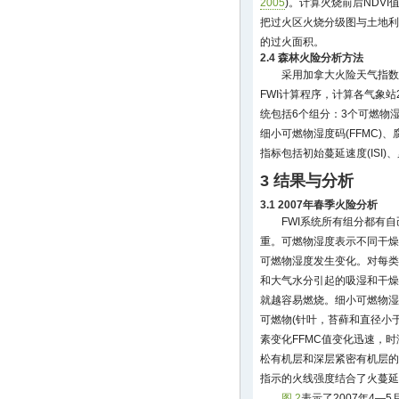
2005
)。计算火烧前后NDV
把过火区火烧分级图与土地利
的过火面积。
2.4 森林火险分析方法
采用加拿大火险天气指数(
FWI计算程序，计算各气象站2
统包括6个组分：3个可燃物
细小可燃物湿度码(FFMC)、
指标包括初始蔓延速度(ISI)、
3 结果与分析
3.1 2007年春季火险分析
FWI系统所有组分都有
重。可燃物湿度表示不同干燥
可燃物湿度发生变化。对每类
和大气水分引起的吸湿和干燥
就越容易燃烧。细小可燃物湿
可燃物(针叶，苔藓和直径小于
素变化FFMC值变化迅速，时
松有机层和深层紧密有机层的
指示的火线强度结合了火蔓
图 2
表示了2007年4—