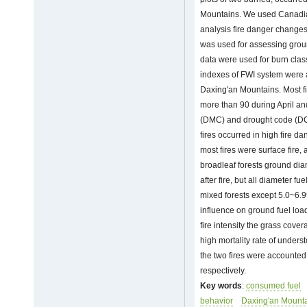
Mountains. We used Canadian
analysis fire danger changes 
was used for assessing groun
data were used for burn classi
indexes of FWI system were a 
Daxing'an Mountains. Most f
more than 90 during April an
(DMC) and drought code (DC) 
fires occurred in high fire d
most fires were surface fire,
broadleaf forests ground diam
after fire, but all diameter f
mixed forests except 5.0~6.9
influence on ground fuel load
fire intensity the grass cove
high mortality rate of underst
the two fires were accounte
respectively.
Key words
:
consumed fuel
behavior
Daxing'an Mount