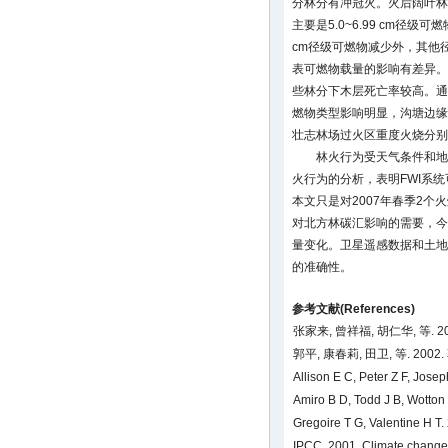
分林分有冲冠火。火后阔叶林
主要是5.0~6.99 cm径级可
cm径级可燃物减少外，其他
表可燃物载量的影响有差异。
些林分下木层死亡率较高。通
燃物类型影响明显，沟塘边缘
壮志林场过火区重度火烧分别占3
林火行为受天气条件和地
火行为的分析，表明FWI系
本文只是对2007年春季2
对北方林碳汇影响的需要，今
量变化。卫星遥感数据和土地
的准确性。
参考文献(References)
张家来, 曾祥福, 胡仁华, 等. 
郭平, 康春莉, 田卫, 等. 2
Allison E C, Peter Z F, Jose
Amiro B D, Todd J B, Wotton
Gregoire T G, Valentine H T.
IPCC. 2001. Climate change 2