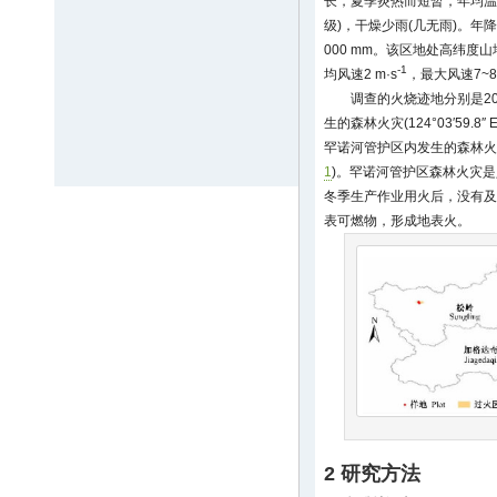
长，夏季炎热而短暂，年均温在
级)，干燥少雨(几无雨)。年降水
000 mm。该区地处高纬度山
-1
均风速2 m·s
，最大风速7~
调查的火烧迹地分别是20
生的森林火灾(124°03′59.8″
罕诺河管护区内发生的森林火灾(125°3
1
)。罕诺河管护区森林火灾
冬季生产作业用火后，没有及
表可燃物，形成地表火。
2 研究方法