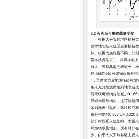
3.2 火灾后可燃物载量变化
根据大兴安岭地区植被类
查样地包括火烧区主要植被类
林。依据火烧程度不同，分别
基本状况见
表 1
。调查样地上
冠火，没有典型的树冠火。样
林(白桦)径级可燃物载量分别减少0
2
，重度火烧后地表径级可燃
条未充分燃烧而落到地表造成
后径级可燃物分别减少0.166 6和0
可燃物载量增加，这可能是阔
落到地表引起的。落叶松纯林
量分别增加0.367 1和0.320 1 
部分树冠受火烧影响，大量未
可燃物载量增加。所有林分在
少。由于大兴安岭林区主要火