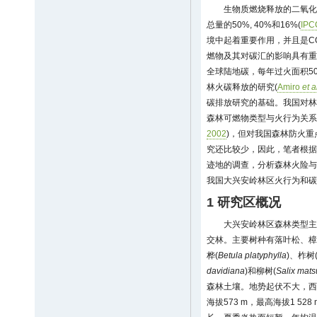
生物质燃烧释放的二氧化
总量的50%, 40%和16%(
IPC
境中起着重要作用，并且是C
燃物及其对碳汇的影响具有重
全球陆地碳，每年过火面积500~
林火碳释放的研究(
Amiro
et a
碳排放研究的基础。我国对林
森林可燃物类型与火行为关系
2002
)，但对我国森林防火
究还比较少，因此，笔者根据
迹地的调查，分析森林火险与
我国大兴安岭林区火行为和碳
1 研究区概况
大兴安岭林区森林类型主
交林。主要树种有落叶松、樟
桦(
Betula platyphylla
)、柞树
davidiana
)和柳树(
Salix mat
森林土壤。地势起伏不大，西
海拔573 m，最高海拔1 5