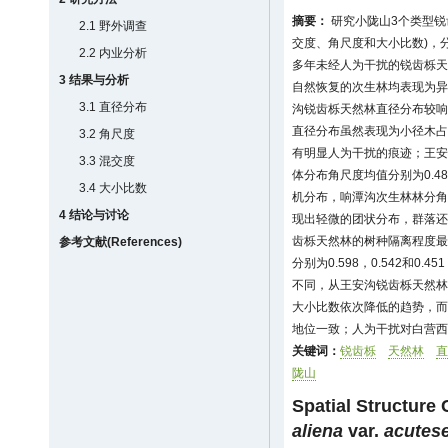
摘要：
研究小陇山3个类型锐
2.1 野外调查
交度、角尺度和大小比数)，分
2.2 内业分析
多年未经人为干扰的锐齿栎天
3 结果与分析
自然恢复的次生林均表现为异
3.1 直径分布
沟锐齿栎天然林直径分布较响
直径分布虽然表现为小径木占
3.2 角尺度
有明显人为干扰的痕迹；王安
3.3 混交度
体分布角尺度均值分别为0.48
3.4 大小比数
机分布，响潭沟次生林林分角
4 结论与讨论
现出轻微的团状分布，群落还
齿栎天然林的树种隔离程度最
参考文献(References)
分别为0.598，0.542和
不同，从王安沟锐齿栎天然林
大小比数依次降低的趋势，而
地位一致；人为干扰对白营西
关键词：
锐齿栎
天然林
直
陇山
Spatial Structure 
aliena
var.
acutese