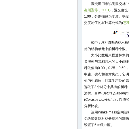
混交度用来说明混交林中
惠刚盈等，2001
)，混交度也有
1.00，分别描述为零度、
交度均值的
M
′计算公式为(
惠刚
式中：
N
为调查的林木株
处的结构单元中的树种个数。
大小比数用来描述林木的
参照树与其相邻木的大小(胸
种取值为0.00，0.25，0.5
中庸、劣态和绝对劣态，它明
处的生态位，且其生态位的高
选取了3个林分中共有的树种
漆树、白桦(
Betula platyphyll
(
Cerasus polytricha
)，以胸
分析比较。
运用Winkelmass
免边缘效应对林分结构的影响，
设置了5 m缓冲区。