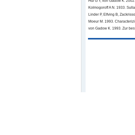
Hui G Y, von Gadow K. 2002
Kolmogoroff A N. 1933. Sulla 
Linder P, Elfving B, Zackris
Moeur M. 1993. Characterizin
von Gadow K. 1993. Zur best