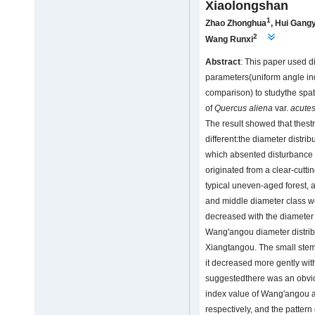
Xiaolongshan
1
Zhao Zhonghua
,
Hui Gangy
2
Wang Runxi
Abstract
: This paper used d
parameters(uniform angle i
comparison) to studythe spati
of
Quercus aliena
var.
acutes
The result showed that thest
different:the diameter distri
which absented disturbance f
originated from a clear-cutti
typical uneven-aged forest, a
and middle diameter class w
decreased with the diameter 
Wang'angou diameter distrib
Xiangtangou. The small stem
it decreased more gently wit
suggestedthere was an obvio
index value of Wang'angou 
respectively, and the pattern