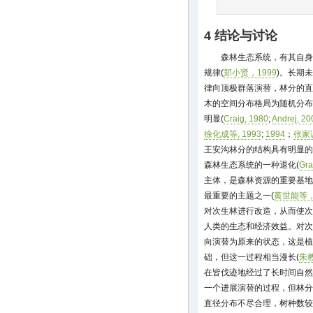
4 结论与讨论
森林生态系统，有其自身
规律(
郑小贤，1999
)。长期
律向顶极群落演替，林分的直
木的空间分布格局为随机分布
明显(
Craig, 1980
;
Andrej, 20
徐化成等, 1993
;
1994
；
张家
王安沟林分的结构具有明显的
森林生态系统的一种退化(
Gr
主体，是森林资源的重要基地
最重要的主题之一(
黄世能等，
对次生林进行改造，从而使次
人类的生态和经济效益。对次
向演替为原来的状态，这是植
础，但这一过程相当漫长(
朱教
在皆伐迹地经过了长时间自然
一个进展演替的过程，但林分
直径分布不尽合理，树种数较