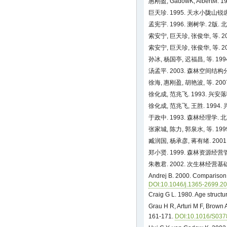
惠刚盈, GadowK, Albert
巨天珍. 1995. 天水小陇山锐齿
孟宪宇. 1996. 测树学. 2版. 
索安宁, 巨天珍, 张俊华, 等. 
索安宁, 巨天珍, 张俊华, 等. 
孙冰, 杨国亭, 迟福昌, 等. 
汤孟平. 2003. 森林空间
徐海, 惠刚盈, 胡艳波, 等. 2
徐化成, 范兆飞. 1993. 兴安
徐化成, 范兆飞, 王胜. 1994
于政中. 1993. 森林经理学.
张家城, 陈力, 郭泉水, 等. 
臧润国, 杨承彦, 蒋有绪. 20
郑小贤. 1999. 森林资源经营管理
朱教君. 2002. 次生林经营基础研
Andrej B. 2000. Comparison o
DOI:10.1046/j.1365-2699.2
Craig G L. 1980. Age structu
Grau H R, Arturi M F, Brown 
161-171.
DOI:10.1016/S037