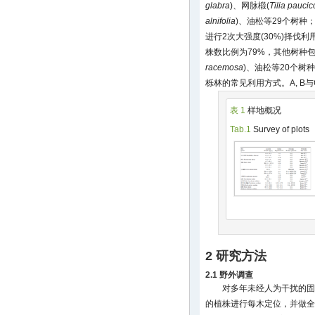
glabra
)、网脉椴(
Tilia paucic
alnifolia
)、油松等29个树种；
进行2次大强度(30%)择伐
株数比例为79%，其他树种
racemosa
)、油松等20个
栎林的常见利用方式。A, B
表 1
样地概况
Tab.1
Survey of plots
2 研究方法
2.1 野外调查
对多年未经人为干扰的固定
的植株进行每木定位，并做全