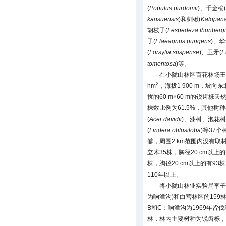
(
Populus purdomii
)、千金榆(
kansuensis
)和刺楸(
Kalopan
胡枝子(
Lespedeza thunbergi
子(
Elaeagnus pungens
)、华
(
Forsytia suspense
)、卫矛(
E
tomentosa
)等。
在小陇山林区百花林场王安
2
hm
，海拔1 900 m，坡向
扰的60 m×60 m的锐齿
株数比例为61.5%，其他树种
(
Acer davidii
)、漆树、泡花树
(
Lindera obtusiloba
)等37
僻，周围2 km范围内没有
立木35株，胸径20 cm以上的
株，胸径20 cm以上的有93
110年以上。
将小陇山林业实验局李子
为响潭沟)和白营林区的159
B和C：响潭沟为1969年
林，林内主要树种为锐齿栎，