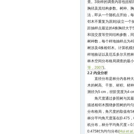
查。3块样的调查内容包括郁
胸径及其结构参数。树种、胸
法，即从一个随机点开始，每
邻木不重复为原则)设立一个
距抽样点最近的4株胸径大于
和混交度等空间结构参数，同
树种数，每个样地抽样点为4
树涉及4株相邻木。计算机模
样地验证以及厄瓜多尔天然林
林木空间分布格局调查的最小
等，2007
)。
2.2 内业分析
直径分布是林分内各种大
木的树高、干形、材积、材种
测径为5 cm，径阶宽度为4 c
角尺度通过参照树与其最
描述相邻木围绕参照树的均匀
分布格局，角尺度的取值有5种可能：
林分平均角尺度落在[0.475
机分布，林分平均角尺度＞0
0.475时为均匀分布(
Hui
et al