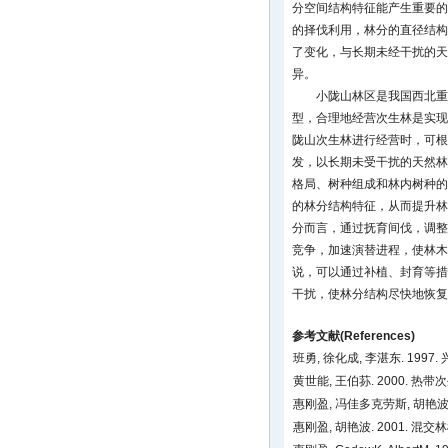
分空间结构特征能产生重要的
的择伐利用，林分的直径结构
了变化，与长期未经干扰的天
异。
小陇山林区是我国西北重
型，合理地经营次生林是实现
陇山次生林进行经营时，可根
发，以长期未受干扰的天然林
格局、树种组成和林内树种的
的林分结构特征，从而提升林
分而言，通过抚育间伐，调整
竞争，加速演替进程，使林木
说，可以通过补植、封育等措
干扰，使林分结构尽快地恢复
参考文献(References)
班勇, 徐化成, 李湛东. 199
黄世能, 王伯荪. 2000. 热带
惠刚盈, 冯佳多克劳斯, 胡艳波, 
惠刚盈, 胡艳波. 2001.