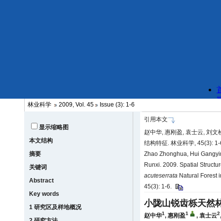
林业科学
2009, Vol. 45
Issue (3): 1-6
引用本文
显示缩略图
赵中华, 惠刚盈, 袁士云, 刘文
本文结构
结构特征. 林业科学, 45(3): 1-
摘要
Zhao Zhonghua, Hui Gangyi
Runxi. 2009. Spatial Structur
关键词
acuteserrata
Natural Forest i
Abstract
45(3): 1-6.
Key words
小陇山锐齿栎天然
1 研究区及样地概况
1
1
2
赵中华
,
惠刚盈
,
袁士云
2 研究方法