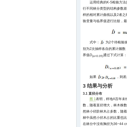
运用经典的K-S检验方法(
行不同林分类型的结构参数差
样的相对累计曲线以及2者之
验变量与临界值进行比较，最
式中：
为2个待检验
别为2次抽样各自的累计频数
界值
D
通过下式计算：
(α=0.05)
如果
，则差
3 结果与分析
3.1 直径分布
图 1
表明，样地A百年未
数，随着直径增大，林木株数
然林小径阶林木占多数，随着
林中虽然小径木占的比重也比
在林分中没有胸径为36~44 