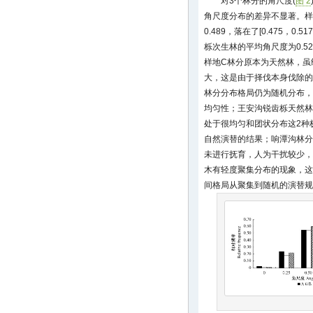
对3个林分的角尺度(
图 2
角尺度分布的差异不显著。样地
0.489，落在了[0.475，
栎次生林的平均角尺度为0.52
样地C林分原本为天然林，虽
大，这是由于择伐本身伐除的
林分分布格局仍为随机分布，
均匀性；王安沟锐齿栎天然林
处于很均匀和团状分布这2种
自然演替的结果；响潭沟林分
未进行抚育，人为干扰较少，
木有轻度聚集分布的现象，这
间格局从聚集到随机的演替规