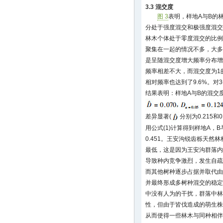
3.3 混交度
图 3
表明，样地A与B的
分处于强度混交和极强度混交的
林木个体处于零度混交的比例分
聚集在一起的情况不多，大多
是呈随混交度增大频率分布增大
频率相差不大，而混交度为1的
相对频率也达到了9.6%。对
结果表明：样地A与B的混交
差异显著(
分别为0.215和0
用公式(1)计算得到样地A，B与
0.451。王安沟锐齿栎天
最低，这是因为王安沟群落内
导致种内竞争激烈，发生自疏
而其他树种逐步占据并取代由
并最终形成多树种混交的稳定
中没有人为的干扰，群落中林
性，但由于皆伐造成的萌生株
从而使得一些林木与同种相伴