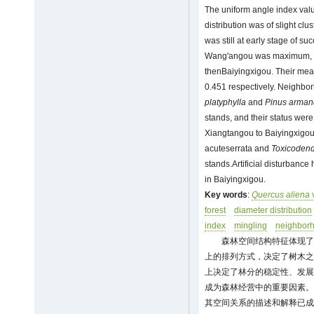
The uniform angle index val
distribution was of slight clu
was still at early stage of s
Wang'angou was maximum, f
thenBaiyingxigou. Their mea
0.451 respectively. Neighb
platyphylla
and
Pinus arman
stands, and their status we
Xiangtangou to Baiyingxigo
acuteserrata and
Toxicodend
stands.Artificial disturbance 
in Baiyingxigou.
Key words
:
Quercus aliena
forest
diameter distribution
index
mingling
neighbor
森林空间结构特征体现了
上的排列方式，决定了树木之
上决定了林分的稳定性、发展
成为森林经营中的重要因素。
其空间关系的描述和解释已成