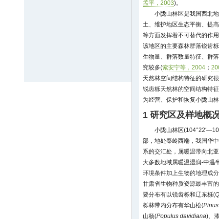
孟平，2003
)。
小陇山林区是我国西北地
土、维护地区生态平衡、提高
等方面发挥着不可替代的作用
该地区的主要森林群落锐齿栎
生物量、群落数量特征、群落
究较多(
索安宁等，2004
；
20
天然林空间结构特征的研究很
锐齿栎天然林的空间结构特征
为经营、保护和恢复小陇山林
1 研究区及样地概
小陇山林区(104°22′—105
部，地处秦岭西端，我国华中
系的交汇处，属暖温带向北亚
大多数地域属暖温湿润-中温
环境条件加上生物的地理成分
甘肃省生物种质资源最丰富的地
要分布有以锐齿栎和辽东栎(
Q
栎林带内分布有华山松(
Pinus
山杨(
Populus davidiana
)、