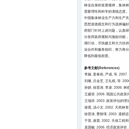
林业自身的发展规律，集体林
需要理性和科学的谨慎态度。
中国集体林业生产力和生产关
思想道德观念和行为选择偏好
府部门针对上述问题，认真研
分发挥政府规制与激励功能，
调行动，尽快建立和大力扶持
业合作和服务组织，努力将分
降低到最低程度。
参考文献(References)
李娅, 姜春前, 严成, 等.
刘璨, 吕金芝, 王礼权, 等. 2
孙妍, 徐晋涛, 李凌. 20
王建容. 2006. 我国公共
王瑞祥. 2003. 政策评估的理论、
谢晨, 汤小文. 2002. 
徐晋涛, 曹轶瑛. 2003. 
于英, 谢晨. 2002. 
袁国敏. 2006. 经济政策评价.