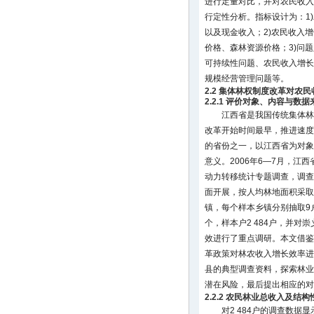
进行定量对比，并对农民收入
行定性分析。指标设计为：1
以及现金收入；2)农民收入
价格、森林资源价格；3)问
可持续性问题、农民收入增长
规模经营管理问题等。
2.2 集体林权制度改革对农
2.2.1 评价对象、内容与数据
江西省是我国传统集体林
改革开始时间最早，推进速度
的省份之一，以江西省为对象
意义。2006年6—7月，江
动力转移统计专题调查，调查
面开展，按人均林地面积采取
镇，每个样本乡镇分别抽取9
个，样本户2 484户，并对
效进行了重点调研。本文借鉴
革政策对林农收入增长效率进
县的典型调查资料，探索林业
潜在风险，最后提出相应的对
2.2.2 农民林业总收入及结
对2 484户的调查数据