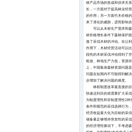
林产品市场的形成和供求关系
长，一方面对于提高林业经营
的作用；另一方面竹木价格的
来了潜在的威胁，进而影响农
可以从木材生产需求和森
材价格增长条件下森林保护面
激了采伐木材的冲动。在让利
作用下，木材经营活动可以比
段性的木材采伐冲动得到了空
粗放、林地生产力低，资源存
上，中国集体森林资源问题是
问题在短期内不可能得到解决
步增加了解决问题的难度。
林权制度改革最直接的目
快速达到目的就需要扩大采伐
为制度理性和非制度理性2种
条件和规范的采伐选择行为，
经济收益最大化为目标的采伐
储备量足够维持突发性的采伐
的经济理性驱动下，不考虑森