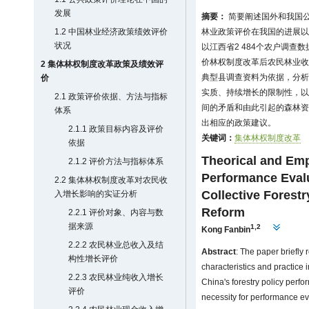
发展
摘要：
简要阐述国外和我国
1.2 中国林业经济政策绩效评价
林业政策评价在我国的进展以
状况
以江西省2 484个农户调
价林权制度改革后农民林业收
2 集体林权制度改革政策及绩效评
典型县调查资料为依据，分析
价
实质、持续增长的限制性，以
2.1 政策评价依据、方法与指标
间的矛盾和由此引起的森林资
体系
出相应的政策建议。
2.1.1 政策目标内容及评价
关键词：
集体林权制度改革
依据
Theorical and Emp
2.1.2 评价方法与指标体系
Performance Evalu
2.2 集体林权制度改革对农民收
Collective Forest
入增长影响的实证分析
Reform
2.2.1 评价对象、内容与数
据来源
1,2
Kong Fanbin
2.2.2 农民林业总收入及结
Abstract
: The paper briefly
构性增长评价
characteristics and practice
2.2.3 农民林业纯收入增长
China's forestry policy perfo
评价
necessity for performance eval