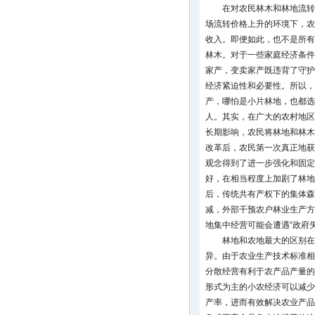
在对农民林木和林地流转
场流转价格上升的环境下，农
收入。即便如此，也不是所有
林木。对于一些家庭经济条件
家产，变卖家产既违背了守护
经济紧迫性和必要性。所以，
产，哪怕是小片林地，也都选
人。其实，在广大的农村地区
长期影响，农民将林地和林木
改革后，农民第一次真正地获
观念得到了进一步强化和固定
好，在相当程度上加剧了林地
后，传统共有产权下的集体森
减，外部干预农户林业生产方
地集中经营可能会遭遇“政府
林地和农地最大的区别在
异。由于农业生产技术标准相
分散经营有利于农产品产量的
形式为主的小农经济可以减少
产率，进而有效解决农业产品