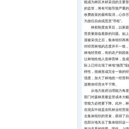
能成为林区木材采伐的主要形
的监管，将有可能导致严重的
收费政策的最终取消，心存尽
为放任自由或恶意“寻租”。
林权制度改革后，以家庭
营质量面临着新的问题。如上
源被采伐之后，集体组织再将
对经营林地的态度并不一致，
林地经营权，有的农户则因各
让林地给他人造林营林，造成
际上已经出现了林地“抛荒”
样性，很难形成完全一致的经
强度，加大了林地统一经营和
源整体经营水平下降。
从地方政府治理能力角度
部门对森林质量监管成本大幅
管能力必然要下降。此外，林
在现实中就是农民林业经营策
去集体组织的管束，获得了自
也部分地失去了集体组织这一
政治关系的纽带。因此，上级