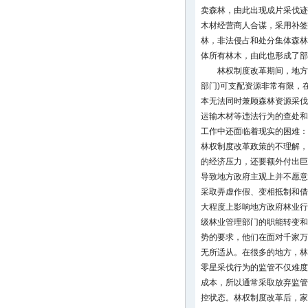
卖森林，由此出现成片采伐迹
木材经营商人合谋，采用补签
林，非法侵占和处分集体森林
体所有林木，由此也形成了部
林权制度改革期间，地方
部门)可支配资源非常有限，
本无法同时兼顾森林资源采伐
运输木材等违法行为的查处和
工作中还面临着现实的困难：
林权制度改革政策的不理解，
的经济压力，还要额外付出巨
导致地方政府主观上并不愿意
采取弄虚作假、变相抵制和借
大程度上影响地方政府林业行
级林业管理部门的职能转变和
势的要求，他们在面对千家万
无所适从。在很多的地方，林
零星采伐行为的监管不仅难度
成本，所以通常采取放弃监管
控状态。林权制度改革后，家