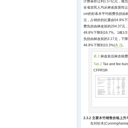
计费基价让利1.57亿元，规
全省农民人均从林改政策性让利
cm的杉条木平均税费负担由林改
元，占销价的比重由54.9%下降
费负担由林改前的204.37元
48.8%下降到16.7%。1根1/
负担由林改前的3.17元，下
46.8%下降到10.3%(
表 2
)。
表 2
林改前后林农税费
Tab.2
Tax and fee burd
CFPRSR
2.3.2 主要木竹销售价格上
在对杉木(
Cunninghamia 