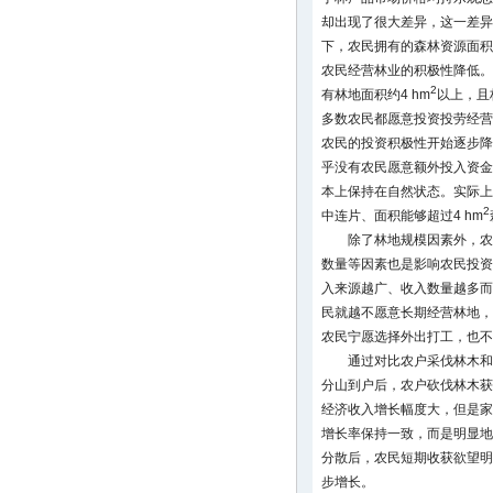
却出现了很大差异，这一差异
下，农民拥有的森林资源面积
农民经营林业的积极性降低。
2
有林地面积约4 hm
以上，且
多数农民都愿意投资投劳经营林
农民的投资积极性开始逐步降低
乎没有农民愿意额外投入资金
本上保持在自然状态。实际上
2
中连片、面积能够超过4 hm
除了林地规模因素外，农
数量等因素也是影响农民投资
入来源越广、收入数量越多而
民就越不愿意长期经营林地，
农民宁愿选择外出打工，也不
通过对比农户采伐林木和
分山到户后，农户砍伐林木获
经济收入增长幅度大，但是家
增长率保持一致，而是明显地
分散后，农民短期收获欲望明
步增长。