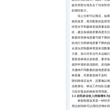
缺失而部分地失去了对农民所
的调控权力。
综上分析可以预见，如果
效的改变，相关配套的监督管
经营水平和森林资源质量实际
此，建议各级政府要高度关注
家庭经营林地质量可能下降的
砍伐行为和林地质量下降的趋
从源头控制森林资源采伐数量
力度，加大对非法竹木运输行
更新造林保证金制度，要求各
据所申请的采伐面积、采伐林
关缴纳不同数量的迹地更新造
林质量，对更新造林不及时、
除扣除保证金外，还要施以相
业检查站、林业工作站队伍建
力应对复杂的林政管理局面。
3.3 农民林业收入持续增长
林权制度改革是一种经济
用过程同样可以用经济增长和