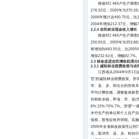
根据对2 484户住户调
278.33元；2005年为370.
2006年预计达490.70元，比
2004年增加212.37元，增幅7
2.2.4 农民林业现金收入增长
根据对2 484户住户调
250.93元，2005年为353.
将增加到483.55元，比2005
增加232.62元，增幅92.7%
2.3 林改促进农民增收机理分
2.3.1 减轻林业税费政策与
江西省从2004年9月1
范”的减轻林业税费政策。所
市、县、乡、村出台的所有木
平均计费价格，调整集体林育
补助给乡镇，即省、市、县(市
8%:15%:70%:7%。所
木竹生产的单位和个人自产自
值税，暂免征收所得税。实施
2005年全省林改政策性让利7
元，取消市、县、乡、村自行