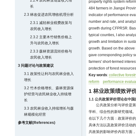
2.2.4 农民林业现金收入增
property rights system refo
长
484 farmers in Jiangxi Provi
2.3 林改促进农民增收机理分析
indicator of performance ev
number and rate, and analyz
2.3.1 减轻林业税费政策与
growth during CFPRSR. Based
农民收入增长
typical counties, I also ana
2.3.2 主要木竹销售价格上
growth and limitation in susta
升与农民收入增长
growth. Based on the above i
2.3.3 森林资源流转价格与
gave corresponding policy su
农民收入增长
farmers' short-termed inter
3 问题讨论与政策建议
protection of forest resources
3.1 政策性让利与农民林业收入
Key words
:
collective forest
增长
reform
performance evalua
3.2 竹木价格增长、森林资源保
1 林业政策绩效评
护经营与农民林业收入持续增
1.1 公共政策评价理论在中
长
公共政策分析与评价是第
3.3 农民林业收入持续增长与森
学科、综合性的新研究领域。
林规模化经营
在以下几个方面：政策评价的
参考文献(References)
具体方法以及政策评价活动的
共政策的影响评价内容方面，