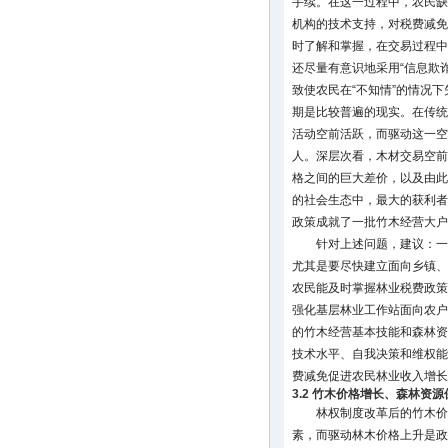
手续。在这一过程中，农民缺
机构的技术支持，对税费减免
时了解和掌握，在交易过程中
还尽量有意识地采用“信息欺
致使农民在“不知情”的情况
期是比较普遍的现实。在传统
活动空前活跃，而驱动这一空
人。深层次看，木材交易空前
格之间的巨大差价，以及由此
的社会生态中，最大的获利者
政策成就了一批竹木经营大户
针对上述问题，建议：一
尤其是要尽快建立面向乡镇、
农民能及时掌握林业税费政策
强化基层林业工作站面向农户
的竹木经营基本技能和森林资
技术水平、自我决策和维权能
费减免促进农民林业收入增长
3.2 竹木价格增长、森林资
林权制度改革后的竹木价
素，而驱动林木价格上升是政