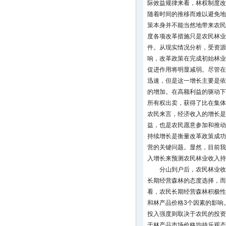
际效益规律来看，林权制度改
随着时间的推移而难以避免地
策本身并不能当然地带来农民
度各项改革措施只是农民林业
件。从现实情况分析，受资源
响，改革政策在完成初始林业
促进作用将明显减弱。尽管在
迅速，但是这一增长主要是依
的增加。在高额利益的驱动下
所有权出卖，获得了比在集体
农民来言，经济收入的增长是
益，也是农民愿意参加和推动
持续增长是衡量改革政策成功
营的关键问题。显然，目前我
入增长来预测农民林业收入持
分山到户后，农民林业收
长期经营森林的态度选择，而
看，农民长期经营森林积极性
和林产品价格3个因素的影响
投入强度则取决于农民的投资
于林产品市场价格均持乐观态