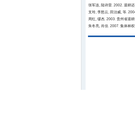
张军连, 陆诗雷. 2002.
支玲, 李怒云, 田治威, 等.
周红, 缪杰. 2003. 贵州
朱冬亮, 肖佳. 2007. 