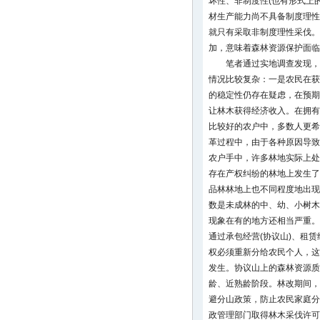
坏性、非制度性(也有形式上
材生产能力尚不具备制度理性
就只有采取非制度理性采伐。
加，意味着森林资源保护面临
笔者通过实地调查发现，
情况比较复杂：一是农民在获
的稳定性仍存在疑虑，在预期
让林木获得经济收入。在拥有
比较好的农户中，多数人更希
革过程中，由于各种原因导致
农户手中，许多林地实际上处
存在产权纠纷的林地上发生了
品林林地上也不同程度地出现
数是未成林的中、幼、小树木
现象在有的地方还相当严重。
通过承包经营(协议山)、租
权必须重新分给农民个人，这
发生。协议山上的森林资源质
龄、近熟龄阶段。林改期间，
避分山政策，防止农民家庭分
政管理部门取得林木采伐许可